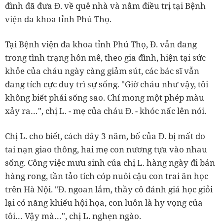
đình đã đưa Đ. về quê nhà và nằm điều trị tại Bệnh
viện đa khoa tỉnh Phú Thọ.
Tại Bệnh viện đa khoa tỉnh Phú Thọ, Đ. vẫn đang
trong tình trạng hôn mê, theo gia đình, hiện tại sức
khỏe của cháu ngày càng giảm sút, các bác sĩ vẫn
đang tích cực duy trì sự sống. "Giờ cháu như vậy, tôi
không biết phải sống sao. Chỉ mong một phép màu
xảy ra…", chị L. - mẹ của cháu Đ. - khóc nấc lên nói.
Chị L. cho biết, cách đây 3 năm, bố của Đ. bị mất do
tai nạn giao thông, hai mẹ con nương tựa vào nhau
sống. Công việc mưu sinh của chị L. hàng ngày đi bán
hàng rong, tần tảo tích cóp nuôi cậu con trai ăn học
trên Hà Nội. "Đ. ngoan lắm, thầy cô đánh giá học giỏi
lại có năng khiếu hội họa, con luôn là hy vọng của
tôi… Vậy mà…", chị L. nghẹn ngào.