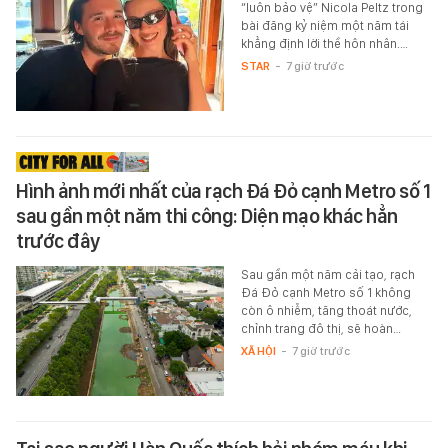
“luôn bảo vệ” Nicola Peltz trong
bài đăng kỷ niệm một năm tái
khẳng định lời thề hôn nhân.…
STAR
-
7 giờ trước
Hình ảnh mới nhất của rạch Đá Đỏ cạnh Metro số 1
sau gần một năm thi công: Diện mạo khác hẳn
trước đây
Sau gần một năm cải tạo, rạch
Đá Đỏ cạnh Metro số 1 không
còn ô nhiễm, tăng thoát nước,
chỉnh trang đô thị, sẽ hoàn…
XÃ HỘI
-
7 giờ trước