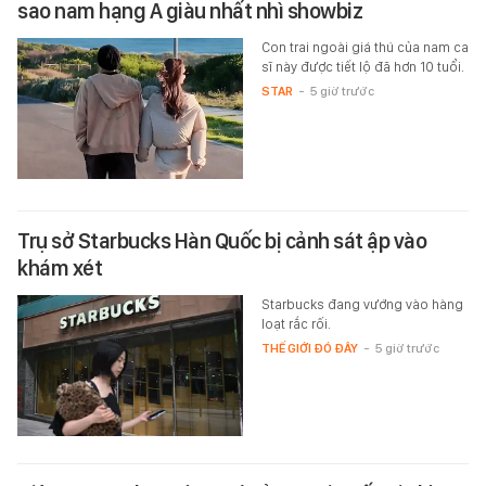
sao nam hạng A giàu nhất nhì showbiz
Con trai ngoài giá thú của nam ca
sĩ này được tiết lộ đã hơn 10 tuổi.
STAR
-
5 giờ trước
Trụ sở Starbucks Hàn Quốc bị cảnh sát ập vào
khám xét
Starbucks đang vướng vào hàng
loạt rắc rối.
THẾ GIỚI ĐÓ ĐÂY
-
5 giờ trước