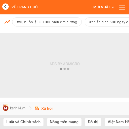
VỀ TRANG CHỦ
MỚI NHẤT
MỚI NHẤT
#Vụ buôn lậu 30.000 viên kim cương
#chiến dịch 500 ngày 
Xem thêm
Xã hội
Luật và Chính sách
Nóng trên mạng
Đô thị
Việt Nam H