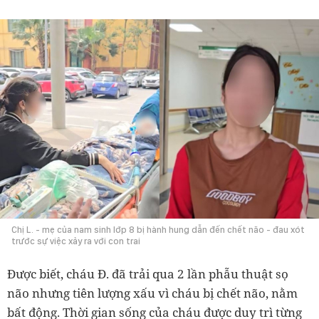
Chị L. - mẹ của nam sinh lớp 8 bị hành hung dẫn đến chết não - đau xót
trước sự việc xảy ra với con trai
Được biết, cháu Đ. đã trải qua 2 lần phẫu thuật sọ
não nhưng tiên lượng xấu vì cháu bị chết não, nằm
bất động. Thời gian sống của cháu được duy trì từng