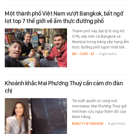
Một thành phố Việt Nam vượt Bangkok, bất ngờ
lọt top 7 thế giới về ẩm thực đường phố
Thành phố này đạt tỷ lệ ủng hộ
57%, xếp trên cả Bangkok và
Mumbai trong bảng xếp hạng ẩm
thực đường phố ngon nhất thế…
ĂN - CHƠI - ĐI
-
6 giờ trước
Khoảnh khắc Mai Phương Thuý cần cảm ơn đàn
chị
Tái xuất quyến rũ cùng suit
menswear, Mai Phương Thúy gợi
nhớ màn cứu nguy thảm đỏ của
Minh Hằng.
BEAUTY & FASHION
-
6 giờ trước