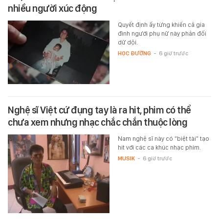
nhiều người xúc động
Quyết định ấy từng khiến cả gia
đình người phụ nữ này phản đối
dữ dội.
HỌC ĐƯỜNG
-
6 giờ trước
Nghệ sĩ Việt cứ đụng tay là ra hit, phim có thể
chưa xem nhưng nhạc chắc chắn thuộc lòng
Nam nghệ sĩ này có “biệt tài” tạo
hit với các ca khúc nhạc phim.
MUSIK
-
6 giờ trước