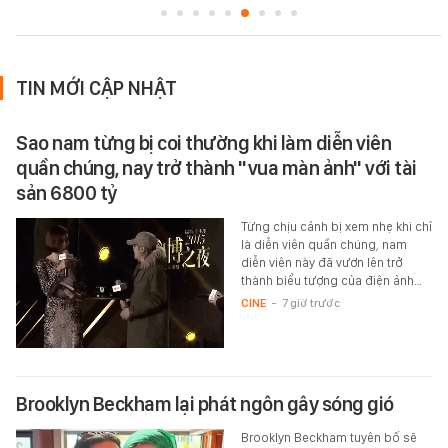
TIN MỚI CẬP NHẬT
Sao nam từng bị coi thường khi làm diễn viên
quần chúng, nay trở thành "vua màn ảnh" với tài
sản 6800 tỷ
Từng chịu cảnh bị xem nhẹ khi chỉ
là diễn viên quần chúng, nam
diễn viên này đã vươn lên trở
thành biểu tượng của điện ảnh…
CINE
-
7 giờ trước
Brooklyn Beckham lại phát ngôn gây sóng gió
Brooklyn Beckham tuyên bố sẽ