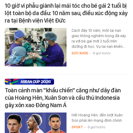
10 giờ vi phẫu giành lại mái tóc cho bé gái 2 tuổi bị
lột toàn bộ da đầu: 10 năm sau, điều xúc động xảy
ra tại Bệnh viện Việt Đức
Cách đây 10 năm, một tai nạn
giao thông nghiêm trọng đã xảy
ra với bé gái mới 2 tuổi trên
đường đi học. Vụ tai nạn khiến…
SỨC KHỎE
-
6 giờ trước
Toàn cảnh màn "khẩu chiến" căng như dây đàn
của Hoàng Hên, Xuân Son và cầu thủ Indonesia
gây xôn xao Đông Nam Á
Hết Hoàng Hên, đến lượt Xuân
Son phải lên mạng đính chính.
SPORT
-
6 giờ trước