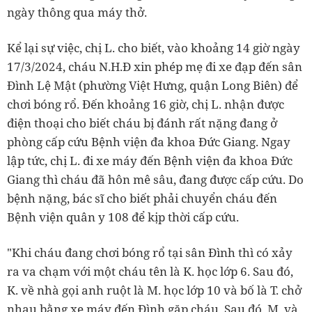
ngày thông qua máy thở.
Kể lại sự việc, chị L. cho biết, vào khoảng 14 giờ ngày
17/3/2024, cháu N.H.Đ xin phép mẹ đi xe đạp đến sân
Đình Lệ Mật (phường Việt Hưng, quận Long Biên) để
chơi bóng rổ. Đến khoảng 16 giờ, chị L. nhận được
điện thoại cho biết cháu bị đánh rất nặng đang ở
phòng cấp cứu Bệnh viện đa khoa Đức Giang. Ngay
lập tức, chị L. đi xe máy đến Bệnh viện đa khoa Đức
Giang thì cháu đã hôn mê sâu, đang được cấp cứu. Do
bệnh nặng, bác sĩ cho biết phải chuyển cháu đến
Bệnh viện quân y 108 để kịp thời cấp cứu.
"Khi cháu đang chơi bóng rổ tại sân Đình thì có xảy
ra va chạm với một cháu tên là K. học lớp 6. Sau đó,
K. về nhà gọi anh ruột là M. học lớp 10 và bố là T. chở
nhau bằng xe máy đến Đình gặp cháu. Sau đó, M. và