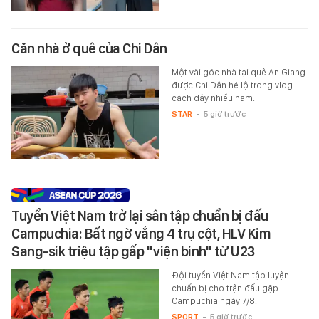
Căn nhà ở quê của Chi Dân
Một vài góc nhà tại quê An Giang
được Chi Dân hé lộ trong vlog
cách đây nhiều năm.
STAR
-
5 giờ trước
Tuyển Việt Nam trở lại sân tập chuẩn bị đấu
Campuchia: Bất ngờ vắng 4 trụ cột, HLV Kim
Sang-sik triệu tập gấp "viện binh" từ U23
Đội tuyển Việt Nam tập luyện
chuẩn bị cho trận đấu gặp
Campuchia ngày 7/8.
SPORT
-
5 giờ trước