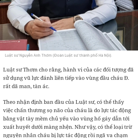
Luật sư Nguyễn Anh Thơm (Đoàn Luật sư thành phố Hà Nội).
Luật sư Thơm cho rằng, hành vi của các đối tượng đã
sử dụng vũ lực đánh liên tiếp vào vùng đầu cháu Đ.
rất dã man, tàn ác.
Theo nhận định ban đầu của Luật sư, có thể thấy
việc chấn thương sọ não của cháu là do lực tác động
bằng vật tày mềm chủ yếu vào vùng hố gáy dẫn tới
xuất huyết dưới màng nhện. Như vậy, có thể loại trừ
nguyên nhân cháu bị lực tác động rồi ngã va chạm