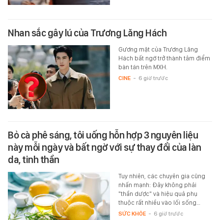
Nhan sắc gây lú của Trương Lăng Hách
Gương mặt của Trương Lăng
Hách bất ngờ trở thành tâm điểm
bàn tán trên MXH.
CINE
-
6 giờ trước
Bỏ cà phê sáng, tôi uống hỗn hợp 3 nguyên liệu
này mỗi ngày và bất ngờ với sự thay đổi của làn
da, tinh thần
Tuy nhiên, các chuyên gia cũng
nhấn mạnh: Đây không phải
"thần dược" và hiệu quả phụ
thuộc rất nhiều vào lối sống…
SỨC KHỎE
-
6 giờ trước