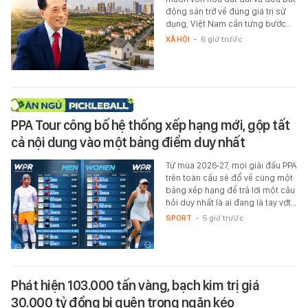
động sản trở về đúng giá trị sử
dụng, Việt Nam cần từng bước…
XÃ HỘI
-
6 giờ trước
PPA Tour công bố hệ thống xếp hạng mới, gộp tất
cả nội dung vào một bảng điểm duy nhất
Từ mùa 2026-27, mọi giải đấu PPA
trên toàn cầu sẽ đổ về cùng một
bảng xếp hạng để trả lời một câu
hỏi duy nhất là ai đang là tay vợt…
SPORT
-
5 giờ trước
Phát hiện 103.000 tấn vàng, bạch kim trị giá
30.000 tỷ đồng bị quên trong ngăn kéo