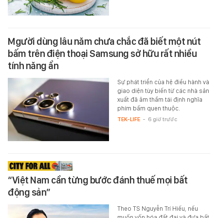
Mgười dùng lâu năm chưa chắc đã biết một nút
bấm trên điện thoại Samsung sở hữu rất nhiều
tính năng ẩn
Sự phát triển của hệ điều hành và
giao diện tùy biến từ các nhà sản
xuất đã âm thầm tái định nghĩa
phím bấm quen thuộc.
TEK-LIFE
-
6 giờ trước
“Việt Nam cần từng bước đánh thuế mọi bất
động sản”
Theo TS Nguyễn Trí Hiếu, nếu
muốn vốn hóa đất đai và đưa bất