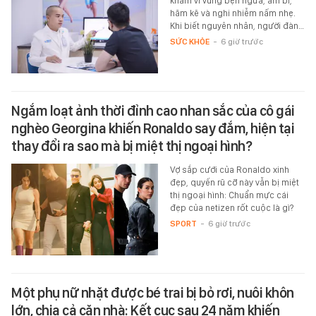
khám vì vùng bẹn ngứa, ẩm bí,
hăm kẽ và nghi nhiễm nấm nhẹ.
Khi biết nguyên nhân, người đàn…
SỨC KHỎE
-
6 giờ trước
Ngắm loạt ảnh thời đỉnh cao nhan sắc của cô gái
nghèo Georgina khiến Ronaldo say đắm, hiện tại
thay đổi ra sao mà bị miệt thị ngoại hình?
Vợ sắp cưới của Ronaldo xinh
đẹp, quyến rũ cỡ này vẫn bị miệt
thị ngoại hình: Chuẩn mực cái
đẹp của netizen rốt cuộc là gì?
SPORT
-
6 giờ trước
Một phụ nữ nhặt được bé trai bị bỏ rơi, nuôi khôn
lớn, chia cả căn nhà: Kết cục sau 24 năm khiến