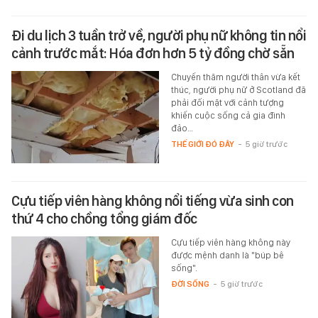
Đi du lịch 3 tuần trở về, người phụ nữ không tin nổi
cảnh trước mắt: Hóa đơn hơn 5 tỷ đồng chờ sẵn
Chuyến thăm người thân vừa kết
thúc, người phụ nữ ở Scotland đã
phải đối mặt với cảnh tượng
khiến cuộc sống cả gia đình
đảo…
THẾ GIỚI ĐÓ ĐÂY
-
5 giờ trước
Cựu tiếp viên hàng không nổi tiếng vừa sinh con
thứ 4 cho chồng tổng giám đốc
Cựu tiếp viên hàng không này
được mệnh danh là "búp bê
sống".
ĐỜI SỐNG
-
5 giờ trước