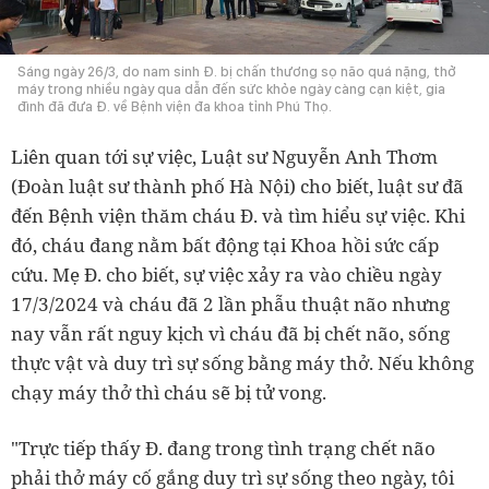
Sáng ngày 26/3, do nam sinh Đ. bị chấn thương sọ não quá nặng, thở
máy trong nhiều ngày qua dẫn đến sức khỏe ngày càng cạn kiệt, gia
đình đã đưa Đ. về Bệnh viện đa khoa tỉnh Phú Thọ.
Liên quan tới sự việc, Luật sư Nguyễn Anh Thơm
(Đoàn luật sư thành phố Hà Nội) cho biết, luật sư đã
đến Bệnh viện thăm cháu Đ. và tìm hiểu sự việc. Khi
đó, cháu đang nằm bất động tại Khoa hồi sức cấp
cứu. Mẹ Đ. cho biết, sự việc xảy ra vào chiều ngày
17/3/2024 và cháu đã 2 lần phẫu thuật não nhưng
nay vẫn rất nguy kịch vì cháu đã bị chết não, sống
thực vật và duy trì sự sống bằng máy thở. Nếu không
chạy máy thở thì cháu sẽ bị tử vong.
"Trực tiếp thấy Đ. đang trong tình trạng chết não
phải thở máy cố gắng duy trì sự sống theo ngày, tôi