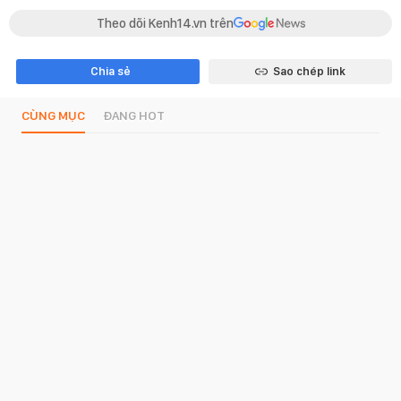
Theo dõi Kenh14.vn trên
Chia sẻ
Sao chép link
CÙNG MỤC
ĐANG HOT