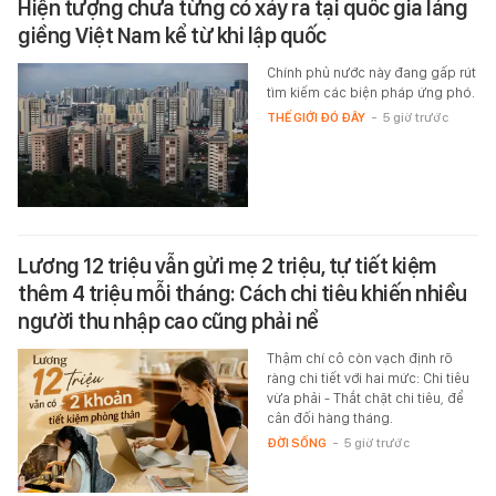
Hiện tượng chưa từng có xảy ra tại quốc gia láng
giềng Việt Nam kể từ khi lập quốc
Chính phủ nước này đang gấp rút
tìm kiếm các biện pháp ứng phó.
THẾ GIỚI ĐÓ ĐÂY
-
5 giờ trước
Lương 12 triệu vẫn gửi mẹ 2 triệu, tự tiết kiệm
thêm 4 triệu mỗi tháng: Cách chi tiêu khiến nhiều
người thu nhập cao cũng phải nể
Thậm chí cô còn vạch định rõ
ràng chi tiết với hai mức: Chi tiêu
vừa phải - Thắt chặt chi tiêu, để
cân đối hàng tháng.
ĐỜI SỐNG
-
5 giờ trước