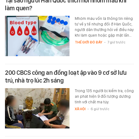
Tại sao người Hàn Quốc thích hỏi nhóm máu khi
làm quen?
Mhóm máu vốn là thông tin riêng
tư về y tế nhưng đối ở Hàn Quốc,
người dân thường hỏi về điều này
khi làm quen hoặc gặp mặt lần…
THẾ GIỚI ĐÓ ĐÂY
-
7 giờ trước
200 CBCS công an đồng loạt ập vào 9 cơ sở lưu
trú, nhà trọ lúc 2h sáng
Trong 135 người bị kiểm tra, công
an phát hiện 9 đối tượng dương
tính với chất ma túy.
XÃ HỘI
-
6 giờ trước