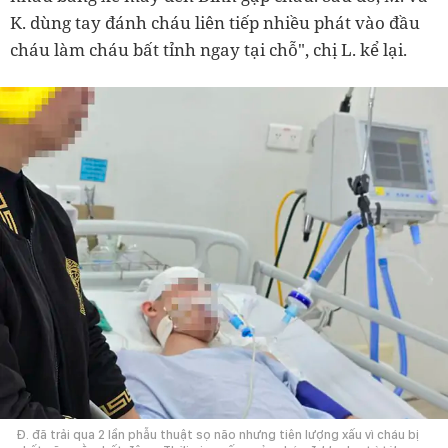
K. dùng tay đánh cháu liên tiếp nhiều phát vào đầu
cháu làm cháu bất tỉnh ngay tại chỗ", chị L. kể lại.
Đ. đã trải qua 2 lần phẫu thuật sọ não nhưng tiên lượng xấu vì cháu bị