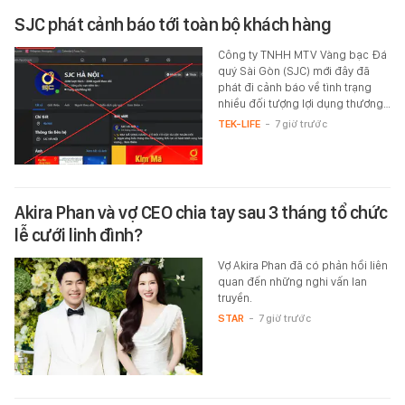
SJC phát cảnh báo tới toàn bộ khách hàng
Công ty TNHH MTV Vàng bạc Đá
quý Sài Gòn (SJC) mới đây đã
phát đi cảnh báo về tình trạng
nhiều đối tượng lợi dụng thương…
TEK-LIFE
-
7 giờ trước
Akira Phan và vợ CEO chia tay sau 3 tháng tổ chức
lễ cưới linh đình?
Vợ Akira Phan đã có phản hồi liên
quan đến những nghi vấn lan
truyền.
STAR
-
7 giờ trước