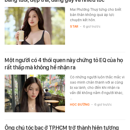
Mai Phương Thuý từng cho biết
bản thân không quá áp lực
chuyện kết hôn.
STAR
-
6 giờ trước
Một người có 4 thói quen này chứng tỏ EQ của họ
rất thấp mà không hề nhận ra
Có những người luôn thắc mắc vì
sao mình chân thành với ai cũng
bị xa lánh, cho đến khi nhận ra
vấn đề không nằm ở người khác,
…
HỌC ĐƯỜNG
-
6 giờ trước
Ông chú tóc bạc ở TP.HCM trở thành hiện tượng