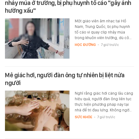
nhảy múa ở trường, bị phụ huynh tố cáo "gây ảnh
hưởng xấu"
Một giáo viên âm nhạc tại Hồ
Nam, Trung Quốc, bị phụ huynh
tố cáo vì quay clip nhảy múa
trong khuôn viên trường, dù cô…
HỌC ĐƯỜNG
-
7 giờ trước
Mê giác hơi, người đàn ông tự nhiên bị liệt nửa
người
Nghĩ rằng giác hơi càng lâu càng
hiệu quả, người đàn ông liên tục
thực hiện phương pháp này tại
nhà để trị đau lưng. Không ngờ…
SỨC KHỎE
-
7 giờ trước