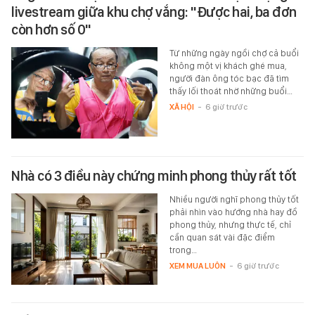
livestream giữa khu chợ vắng: "Được hai, ba đơn
còn hơn số 0"
Từ những ngày ngồi chợ cả buổi
không một vị khách ghé mua,
người đàn ông tóc bạc đã tìm
thấy lối thoát nhờ những buổi…
XÃ HỘI
-
6 giờ trước
Nhà có 3 điều này chứng minh phong thủy rất tốt
Nhiều người nghĩ phong thủy tốt
phải nhìn vào hướng nhà hay đồ
phong thủy, nhưng thực tế, chỉ
cần quan sát vài đặc điểm
trong…
XEM MUA LUÔN
-
6 giờ trước