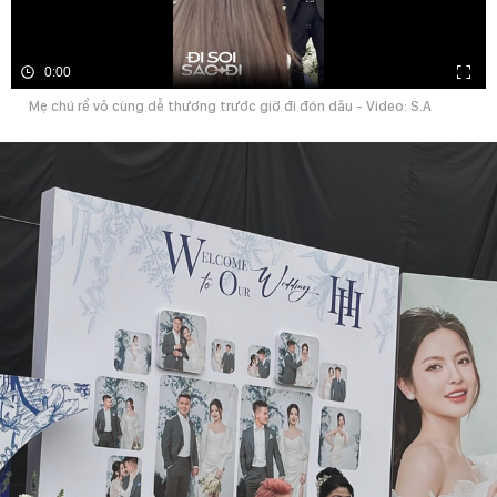
0:00
Mẹ chú rể vô cùng dễ thương trước giờ đi đón dâu - Video: S.A