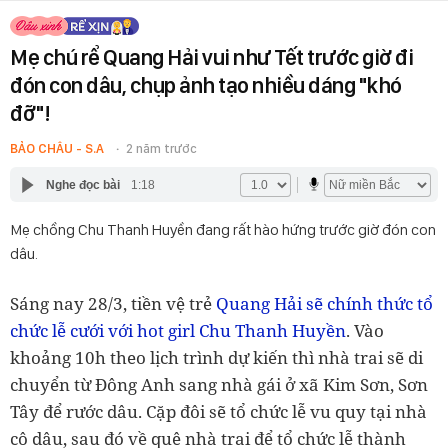
Mẹ chú rể Quang Hải vui như Tết trước giờ đi
đón con dâu, chụp ảnh tạo nhiều dáng "khó
đỡ"!
BẢO CHÂU - S.A
2 năm trước
Nghe đọc bài
1:18
Mẹ chồng Chu Thanh Huyền đang rất hào hứng trước giờ đón con
dâu.
Sáng nay 28/3, tiền vệ trẻ
Quang Hải sẽ chính thức tổ
chức lễ cưới với hot girl Chu Thanh Huyền
. Vào
khoảng 10h theo lịch trình dự kiến thì nhà trai sẽ di
chuyển từ Đông Anh sang nhà gái ở xã Kim Sơn, Sơn
Tây để rước dâu. Cặp đôi sẽ tổ chức lễ vu quy tại nhà
cô dâu, sau đó về quê nhà trai để tổ chức lễ thành