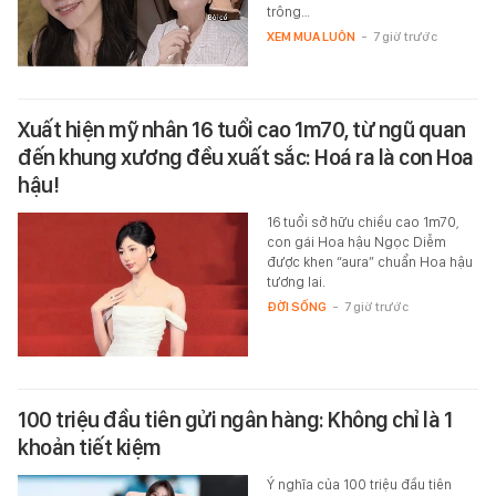
trông…
XEM MUA LUÔN
-
7 giờ trước
Xuất hiện mỹ nhân 16 tuổi cao 1m70, từ ngũ quan
đến khung xương đều xuất sắc: Hoá ra là con Hoa
hậu!
16 tuổi sở hữu chiều cao 1m70,
con gái Hoa hậu Ngọc Diễm
được khen “aura” chuẩn Hoa hậu
tương lai.
ĐỜI SỐNG
-
7 giờ trước
100 triệu đầu tiên gửi ngân hàng: Không chỉ là 1
khoản tiết kiệm
Ý nghĩa của 100 triệu đầu tiên