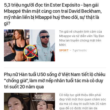
5,3 triệu người đọc tin Ester Expósito - bạn gái
Mbappé thân mật cùng con trai David Beckham,
mỹ nhân liền bị Mbappé huỷ theo dõi, sự thật là
gì?
Tin giả về chuyện tình cảm của
Mbappe và nữ diễn viên Tây Ban
Nha lan truyền chóng mặt trên
MXH.
SPORT
-
7 giờ trước
Phụ nữ Hàn tuổi U50 sống ở Việt Nam tiết lộ chiêu
"chống già", làm mờ nếp nhăn tuổi tác mà cô duy
trì suốt 20 năm qua
Cô tiếp tục giới thiệu đến phái
đẹp Việt một thói quen chăm sóc
da mà cô duy trì suốt hơn 20 năm
qua để có được một làn da