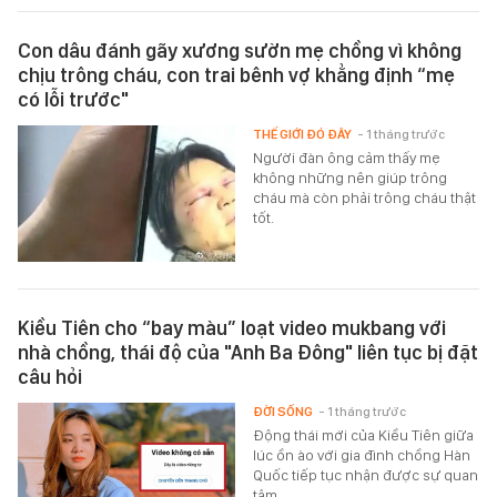
Con dâu đánh gãy xương sườn mẹ chồng vì không
chịu trông cháu, con trai bênh vợ khẳng định “mẹ
có lỗi trước"
THẾ GIỚI ĐÓ ĐÂY
- 1 tháng trước
Người đàn ông cảm thấy mẹ
không những nên giúp trông
cháu mà còn phải trông cháu thật
tốt.
Kiều Tiên cho “bay màu” loạt video mukbang với
nhà chồng, thái độ của "Anh Ba Đông" liên tục bị đặt
câu hỏi
ĐỜI SỐNG
- 1 tháng trước
Động thái mới của Kiều Tiên giữa
lúc ồn ào với gia đình chồng Hàn
Quốc tiếp tục nhận được sự quan
tâm.