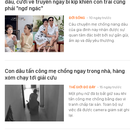
dâu, cưới về truyền ngay bí kíp khiến con trai cũng
phải "ngơ ngác"
ĐỜI SỐNG
- 10 ngày trước
Câu chuyện mẹ chồng nàng dâu
của gia đình này nhận được sự
quan tâm đặc biệt bởi sự gần gũi,
ấm áp và đầy yêu thương.
Con dâu tấn công mẹ chồng ngay trong nhà, hàng
xóm chạy tới giải cứu
THẾ GIỚI ĐÓ ĐÂY
- 15 ngày trước
Một phụ nữ đã bị bắt giữ sau khi
tấn công mẹ chồng bằng dao vì
tranh chấp tài sản. Toàn bộ sự
việc đã được camera giám sát ghi
lại.