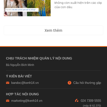
không còn xuất hiện trên các clip
của con dâu.
Xem thêm
CHỊU TRÁCH NHIỆM QUẢN LÝ NỘI DUNG
Bà Nguyễn Bích Minh
Ý KIẾN BÀI VIẾT
bandoc@kenh14.vn
Câu hỏi thường gặp
HỢP TÁC NỘI DUNG
marketing@kenh14.vn
024 7309 5555