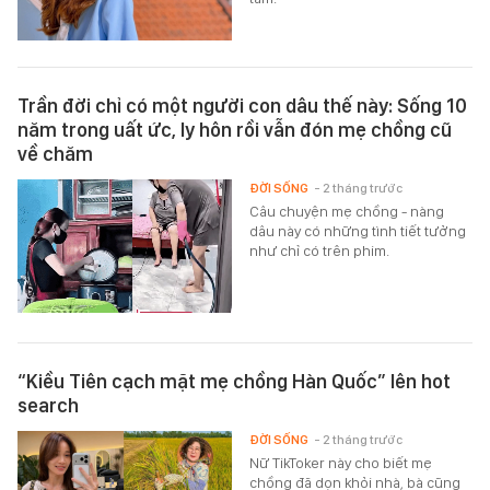
Trần đời chỉ có một người con dâu thế này: Sống 10
năm trong uất ức, ly hôn rồi vẫn đón mẹ chồng cũ
về chăm
ĐỜI SỐNG
- 2 tháng trước
Câu chuyện mẹ chồng - nàng
dâu này có những tình tiết tưởng
như chỉ có trên phim.
“Kiều Tiên cạch mặt mẹ chồng Hàn Quốc” lên hot
search
ĐỜI SỐNG
- 2 tháng trước
Nữ TikToker này cho biết mẹ
chồng đã dọn khỏi nhà, bà cũng