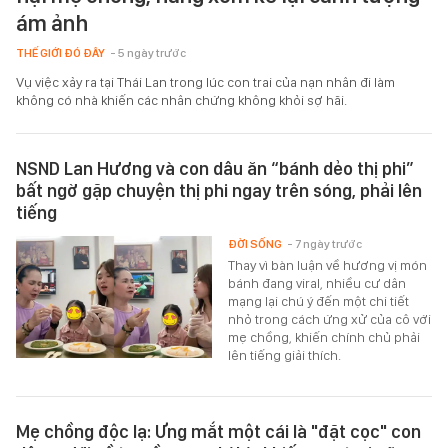
ám ảnh
THẾ GIỚI ĐÓ ĐÂY
- 5 ngày trước
Vụ việc xảy ra tại Thái Lan trong lúc con trai của nạn nhân đi làm
không có nhà khiến các nhân chứng không khỏi sợ hãi.
NSND Lan Hương và con dâu ăn “bánh dẻo thị phi”
bất ngờ gặp chuyện thị phi ngay trên sóng, phải lên
tiếng
ĐỜI SỐNG
- 7 ngày trước
Thay vì bàn luận về hương vị món
bánh đang viral, nhiều cư dân
mạng lại chú ý đến một chi tiết
nhỏ trong cách ứng xử của cô với
mẹ chồng, khiến chính chủ phải
lên tiếng giải thích.
Mẹ chồng độc lạ: Ưng mắt một cái là "đặt cọc" con