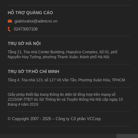
HỖ TRỢ QUẢNG CÁO
giaitrixahoi@admicro.vn
02473007108
TRỤ SỞ HÀ NỘI
Tầng 21, Tòa nhà Center Building, Hapulico Complex, Số 01, phố
Nguyễn Huy Tưởng, phường Thanh Xuân, thành phố Hà Nội
TRỤ SỞ TP.HỒ CHÍ MINH
Tầng 4, Tòa nhà 123, số 127 Võ Văn Tần, Phường Xuân Hòa, TPHCM
Giấy phép thiết lập trang thông tin điện tử tổng hợp trên mạng số
2215/GP-TTĐT do Sở Thông tin và Truyền thông Hà Nội cấp ngày 10
tháng 4 năm 2019
© Copyright 2007 - 2026 – Công ty Cổ phần VCCorp