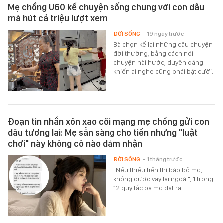
Mẹ chồng U60 kể chuyện sống chung với con dâu
mà hút cả triệu lượt xem
ĐỜI SỐNG
- 19 ngày trước
Bà chọn kể lại những câu chuyện
đời thường, bằng cách nói
chuyện hài hước, duyên dáng
khiến ai nghe cũng phải bật cười.
Đoạn tin nhắn xôn xao cõi mạng mẹ chồng gửi con
dâu tương lai: Mẹ sẵn sàng cho tiền nhưng "luật
chơi" này không cô nào dám nhận
ĐỜI SỐNG
- 1 tháng trước
"Nếu thiếu tiền thì báo bố mẹ,
không được vay lãi ngoài", 1 trong
12 quy tắc bà mẹ đặt ra.