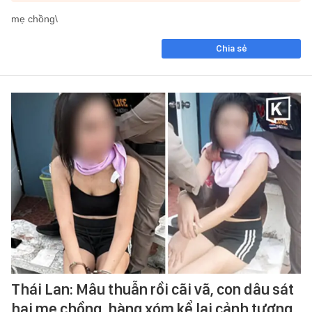
mẹ chồng\
Chia sẻ
Thái Lan: Mâu thuẫn rồi cãi vã, con dâu sát
hại mẹ chồng, hàng xóm kể lại cảnh tượng