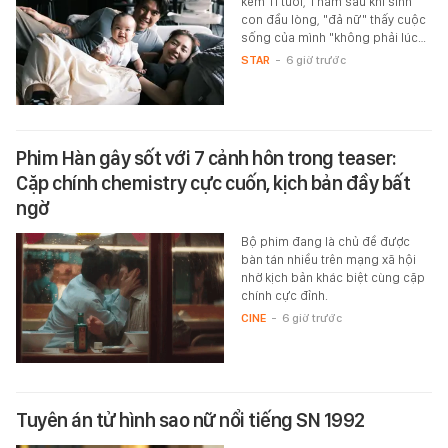
kém 11 tuổi, 1 năm sau khi sinh
con đầu lòng, "đả nữ" thấy cuộc
sống của mình "không phải lúc…
STAR
-
6 giờ trước
Phim Hàn gây sốt với 7 cảnh hôn trong teaser:
Cặp chính chemistry cực cuốn, kịch bản đầy bất
ngờ
Bộ phim đang là chủ đề được
bàn tán nhiều trên mạng xã hội
nhờ kịch bản khác biệt cùng cặp
chính cực đỉnh.
CINE
-
6 giờ trước
Tuyên án tử hình sao nữ nổi tiếng SN 1992