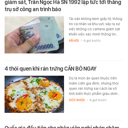
giám sát, Trần Ngọc Hà SN 1992 lập tức tới thẳng
trụ sở công an trình báo
Tài sản không kèm giấy tờ, thông
tin cá nhân và khu vực xảy ra sự
việc không có camera giám sát
khiến việc xác minh thông tin…
XÃ HỘI
-
6 giờ trước
4 thói quen khi rán trứng CẦN BỎ NGAY
Dù là món ăn quen thuộc trên
mâm cơm gia đình, nhưng thói
quen rán trứng sai cách lại vô
tình biến thực phẩm giàu dinh…
SỨC KHỎE
-
6 giờ trước