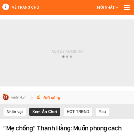
VỀ TRANG CHỦ
MỚI NHẤT
MỚI NHẤT
Xem thêm
Đời sống
Nhân vật
Xem Ăn Chơi
HOT TREND
Yêu
“Mẹ chồng” Thanh Hằng: Muốn phong cách