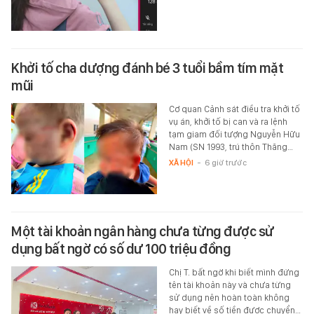
Khởi tố cha dượng đánh bé 3 tuổi bầm tím mặt
mũi
Cơ quan Cảnh sát điều tra khởi tố
vụ án, khởi tố bị can và ra lệnh
tạm giam đối tượng Nguyễn Hữu
Nam (SN 1993, trú thôn Thăng…
XÃ HỘI
-
6 giờ trước
Một tài khoản ngân hàng chưa từng được sử
dụng bất ngờ có số dư 100 triệu đồng
Chị T. bất ngờ khi biết mình đứng
tên tài khoản này và chưa từng
sử dụng nên hoàn toàn không
hay biết về số tiền được chuyển…