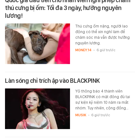
Quốc gia đầu tiên cho nhân viên nghỉ phép chăm
thú cưng bị ốm: Tối đa 3 ngày, hưởng nguyên
lương!
Thú cưng ốm nặng, người lao
động có thể xin nghỉ làm để
chăm sóc mà vẫn được hưởng
nguyên lương.
MONEY.14
-
6 giờ trước
Làn sóng chỉ trích ập vào BLACKPINK
YG thông báo 4 thành viên
BLACKPINK có mặt đông đủ tại
sự kiện kỷ niệm 10 năm ra mắt
nhóm. Tuy nhiên, cộng đồng…
MUSIK
-
6 giờ trước