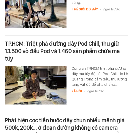
sáng.
THẾ GIỚI ĐÓ ĐÂY
-
7 giờ trước
TP.HCM: Triệt phá đường dây Pod Chill, thu giữ
13.500 vỏ đầu Pod và 1.460 sản phẩm chứa ma
túy
Công an TP.HCM triệt phá đường
dây ma túy đội lốt Pod Chill do Lê
Quang Trọng cầm đầu, thu lượng
tang vật đủ để pha chế và…
XÃ HỘI
-
7 giờ trước
Phát hiện cọc tiền buộc dây chun nhiều mệnh giá
500k, 200k… ở đoạn đường không có camera