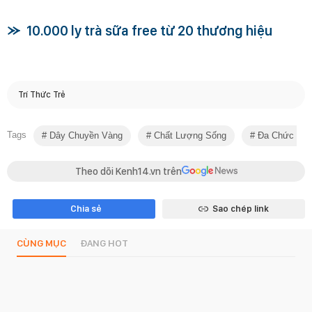
10.000 ly trà sữa free từ 20 thương hiệu
Trí Thức Trẻ
Tags
Dây Chuyền Vàng
Chất Lượng Sống
Đa Chức Nă
Theo dõi Kenh14.vn trên
Chia sẻ
Sao chép link
CÙNG MỤC
ĐANG HOT