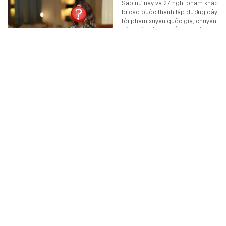
Sao nữ này và 27 nghi phạm khác
bị cáo buộc thành lập đường dây
tội phạm xuyên quốc gia, chuyên
sản xuất, vận chuyển và buôn…
STAR
-
6 giờ trước
9 loại rau giàu omega-3 bậc nhất
Ăn rau hàng ngày nhưng bạn có
biết loại rau nào có thể bổ sung
omega-3 cho cơ thể?
SỨC KHỎE
-
5 giờ trước
Ông Phạm Nhật Vượng xây công viên câu cá rừng
ngập mặn 660 ha rộng gấp 3 lần ở Singapore
Rừng ngập mặn hiện nay đang