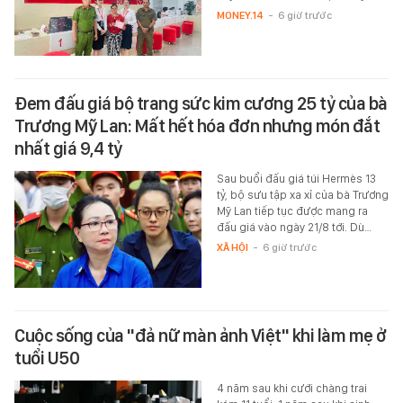
MONEY.14
-
6 giờ trước
Đem đấu giá bộ trang sức kim cương 25 tỷ của bà
Trương Mỹ Lan: Mất hết hóa đơn nhưng món đắt
nhất giá 9,4 tỷ
Sau buổi đấu giá túi Hermès 13
tỷ, bộ sưu tập xa xỉ của bà Trương
Mỹ Lan tiếp tục được mang ra
đấu giá vào ngày 21/8 tới. Dù…
XÃ HỘI
-
6 giờ trước
Cuộc sống của "đả nữ màn ảnh Việt" khi làm mẹ ở
tuổi U50
4 năm sau khi cưới chàng trai