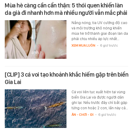
Mùa hè càng cần cẩn thận: 5 thói quen khiến làn
da già đi nhanh hơn mà nhiều người vẫn mắc phải
Nắng nóng, tia UV cường độ cao
và môi trường khô nóng khiến
mùa hè trở thành giai đoạn làn da
phải chịu nhiều áp lực nhất…
XEM MUA LUÔN
-
6 giờ trước
[CLIP] 3 cá voi tạo khoảnh khắc hiếm gặp trên biển
Gia Lai
Cá voi liên tục xuất hiện tại vùng
biển Gia Lai và được người dân
ghi lại. Nếu trước đây chỉ bắt gặp
từng con hoặc 2 con, lần này cả…
ĂN - CHƠI - ĐI
-
6 giờ trước