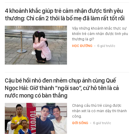
4 khoảnh khắc giúp trẻ cảm nhận được tình yêu
thương: Chỉ cần 2 thôi là bố mẹ đã làm rất tốt rồi
Vậy những khoảnh khắc thực sự
khiến trẻ cảm nhận được tình yêu
thương là gì?
HỌC ĐƯỜNG
-
6 giờ trước
Cậu bé hồi nhỏ đen nhẻm chụp ảnh cùng Quế
Ngọc Hải: Giờ thành “ngôi sao”, cứ hô tên là cả
nước mong có bàn thắng
Chàng cầu thủ trẻ cũng được
nhận xét là có màn dậy thì thành
công.
ĐỜI SỐNG
-
6 giờ trước