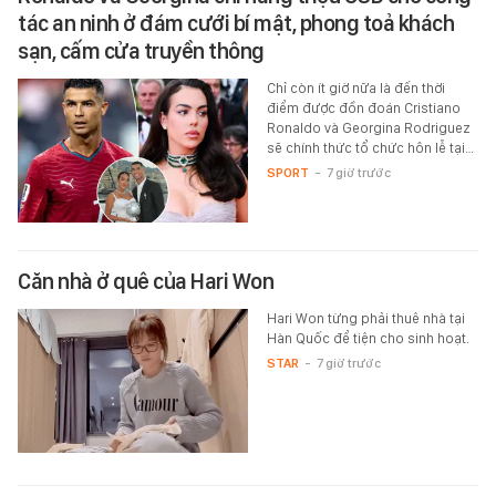
tác an ninh ở đám cưới bí mật, phong toả khách
sạn, cấm cửa truyền thông
Chỉ còn ít giờ nữa là đến thời
điểm được đồn đoán Cristiano
Ronaldo và Georgina Rodriguez
sẽ chính thức tổ chức hôn lễ tại…
SPORT
-
7 giờ trước
Căn nhà ở quê của Hari Won
Hari Won từng phải thuê nhà tại
Hàn Quốc để tiện cho sinh hoạt.
STAR
-
7 giờ trước