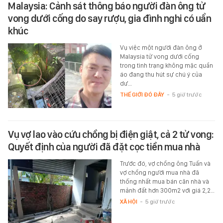
Malaysia: Cảnh sát thông báo người đàn ông tử
vong dưới cống do say rượu, gia đình nghi có uẩn
khúc
Vụ việc một người đàn ông ở
Malaysia tử vong dưới cống
trong tình trạng không mặc quần
áo đang thu hút sự chú ý của
dư…
THẾ GIỚI ĐÓ ĐÂY
-
5 giờ trước
Vụ vợ lao vào cứu chồng bị điện giật, cả 2 tử vong:
Quyết định của người đã đặt cọc tiền mua nhà
Trước đó, vợ chồng ông Tuấn và
vợ chồng người mua nhà đã
thống nhất mua bán căn nhà và
mảnh đất hơn 300m2 với giá 2,2…
XÃ HỘI
-
5 giờ trước