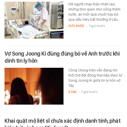
Với người chạy thận nhân tạo,
những thói quen như uống thêm
nước, ăn một quả chuối hay bỏ
qua dấu hiệu bất thường ở cầu…
SỨC KHỎE
-
7 giờ trước
Vợ Song Joong Ki đùng đùng bỏ về Anh trước khi
dính tin ly hôn
Công chúng hiện vẫn đang nín
thở chờ đợi động thái tiếp theo từ
Song Joong Ki giữa tin ly hôn vợ
Tây.
STAR
-
7 giờ trước
Khai quật mộ liệt sĩ chưa xác định danh tính, phát