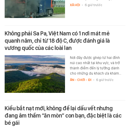
XÃ HỘI
-
6 giờ trước
Không phải Sa Pa, Việt Nam có 1 nơi mát mẻ
quanh năm, chỉ từ 18 độ C, được đánh giá là
vương quốc của các loài lan
Nơi đây được ghép từ hai đỉnh
núi cao nhất tại khu vực, và trở
thành điểm đến lý tưởng dành
cho những du khách ưa khám…
ĂN - CHƠI - ĐI
-
6 giờ trước
Kiểu bắt nạt mới, không để lại dấu vết nhưng
đang âm thầm “ăn mòn” con bạn, đặc biệt là các
bé gái