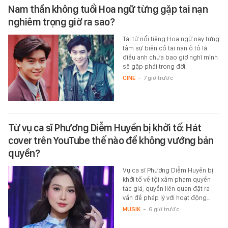
Nam thần không tuổi Hoa ngữ từng gặp tai nạn
nghiêm trọng giờ ra sao?
Tài tử nổi tiếng Hoa ngữ này từng
tâm sự biến cố tai nạn ô tô là
điều anh chưa bao giờ nghĩ mình
sẽ gặp phải trong đời.
CINE
-
7 giờ trước
Từ vụ ca sĩ Phương Diễm Huyền bị khởi tố: Hát
cover trên YouTube thế nào để không vướng bản
quyền?
Vụ ca sĩ Phương Diễm Huyền bị
khởi tố về tội xâm phạm quyền
tác giả, quyền liên quan đặt ra
vấn đề pháp lý với hoạt động…
MUSIK
-
6 giờ trước