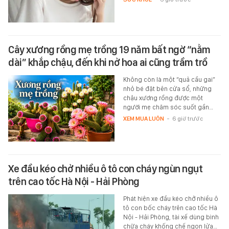
Cây xương rồng mẹ trồng 19 năm bất ngờ “nằm
dài” khắp chậu, đến khi nở hoa ai cũng trầm trồ
Không còn là một “quả cầu gai”
nhỏ bé đặt bên cửa sổ, những
chậu xương rồng được một
người mẹ chăm sóc suốt gần…
XEM MUA LUÔN
-
6 giờ trước
Xe đầu kéo chở nhiều ô tô con cháy ngùn ngụt
trên cao tốc Hà Nội - Hải Phòng
Phát hiện xe đầu kéo chở nhiều ô
tô con bốc cháy trên cao tốc Hà
Nội - Hải Phòng, tài xế dùng bình
chữa cháy khống chế ngọn lửa…