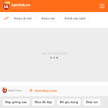
MỚI NHẤT
#mẹo đi chợ
#mẹo vặt
#chơi cây cảnh
Xem thêm
Xem Mua Luôn
Đẹp giống sao
Mua để đẹp
Đồ gia dụng
Deal xịn