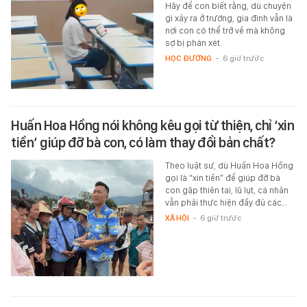
Hãy để con biết rằng, dù chuyện
gì xảy ra ở trường, gia đình vẫn là
nơi con có thể trở về mà không
sợ bị phán xét.
HỌC ĐƯỜNG
-
6 giờ trước
Huấn Hoa Hồng nói không kêu gọi từ thiện, chỉ ‘xin
tiền’ giúp đỡ bà con, có làm thay đổi bản chất?
Theo luật sư, dù Huấn Hoa Hồng
gọi là “xin tiền” để giúp đỡ bà
con gặp thiên tai, lũ lụt, cá nhân
vẫn phải thực hiện đầy đủ các…
XÃ HỘI
-
6 giờ trước