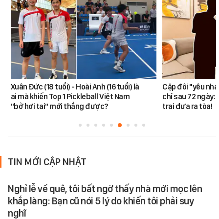
Xuân Đức (18 tuổi) - Hoài Anh (16 tuổi) là
Cặp đôi "yêu nha
ai mà khiến Top 1 Pickleball Việt Nam
chỉ sau 72 ngày: 
"bở hơi tai" mới thắng được?
trai đưa ra tòa!
TIN MỚI CẬP NHẬT
Nghỉ lễ về quê, tôi bất ngờ thấy nhà mới mọc lên
khắp làng: Bạn cũ nói 5 lý do khiến tôi phải suy
nghĩ