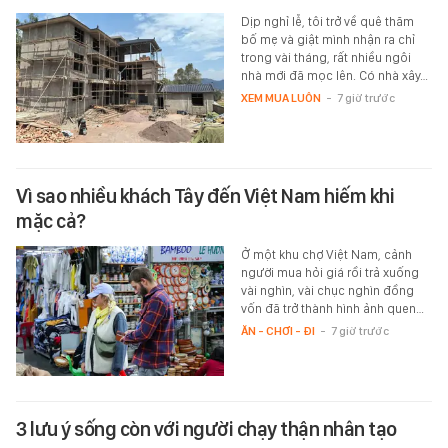
Dịp nghỉ lễ, tôi trở về quê thăm
bố mẹ và giật mình nhận ra chỉ
trong vài tháng, rất nhiều ngôi
nhà mới đã mọc lên. Có nhà xây…
XEM MUA LUÔN
-
7 giờ trước
Vì sao nhiều khách Tây đến Việt Nam hiếm khi
mặc cả?
Ở một khu chợ Việt Nam, cảnh
người mua hỏi giá rồi trả xuống
vài nghìn, vài chục nghìn đồng
vốn đã trở thành hình ảnh quen…
ĂN - CHƠI - ĐI
-
7 giờ trước
3 lưu ý sống còn với người chạy thận nhân tạo