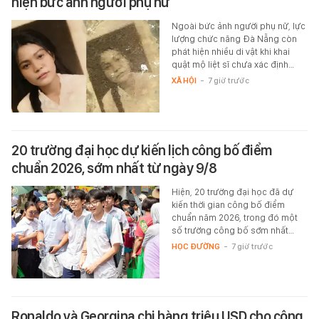
hiện bức ảnh người phụ nữ
Ngoài bức ảnh người phụ nữ, lực
lượng chức năng Đà Nẵng còn
phát hiện nhiều di vật khi khai
quật mộ liệt sĩ chưa xác định…
XÃ HỘI
-
7 giờ trước
20 trường đại học dự kiến lịch công bố điểm
chuẩn 2026, sớm nhất từ ngày 9/8
Hiện, 20 trường đại học đã dự
kiến thời gian công bố điểm
chuẩn năm 2026, trong đó một
số trường công bố sớm nhất…
HỌC ĐƯỜNG
-
7 giờ trước
Ronaldo và Georgina chi hàng triệu USD cho công