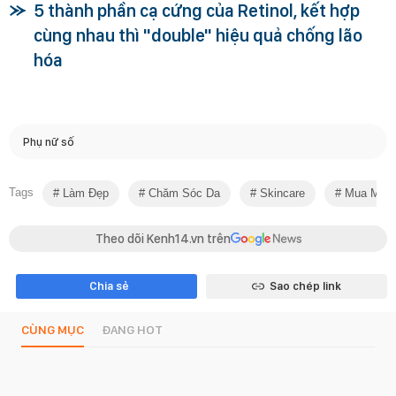
5 thành phần cạ cứng của Retinol, kết hợp
cùng nhau thì "double" hiệu quả chống lão
hóa
Phụ nữ số
Tags
Làm Đẹp
Chăm Sóc Da
Skincare
Mua Món 
Theo dõi Kenh14.vn trên
Chia sẻ
Sao chép link
CÙNG MỤC
ĐANG HOT