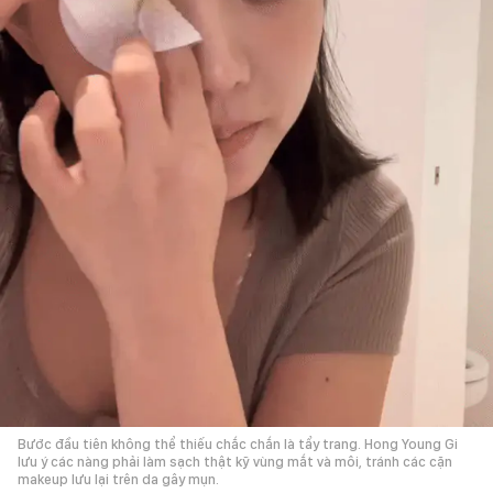
Bước đầu tiên không thể thiếu chắc chắn là tẩy trang. Hong Young Gi
lưu ý các nàng phải làm sạch thật kỹ vùng mắt và môi, tránh các cặn
makeup lưu lại trên da gây mụn.