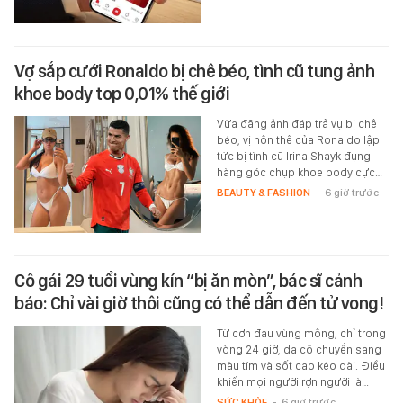
Vợ sắp cưới Ronaldo bị chê béo, tình cũ tung ảnh
khoe body top 0,01% thế giới
Vừa đăng ảnh đáp trả vụ bị chê
béo, vị hôn thê của Ronaldo lập
tức bị tình cũ Irina Shayk đụng
hàng góc chụp khoe body cực…
BEAUTY & FASHION
-
6 giờ trước
Cô gái 29 tuổi vùng kín “bị ăn mòn”, bác sĩ cảnh
báo: Chỉ vài giờ thôi cũng có thể dẫn đến tử vong!
Từ cơn đau vùng mông, chỉ trong
vòng 24 giờ, da cô chuyển sang
màu tím và sốt cao kéo dài. Điều
khiến mọi người rợn người là…
SỨC KHỎE
-
6 giờ trước