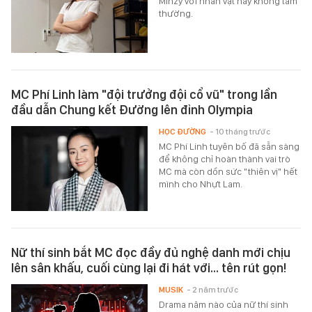
Minzy với nhân vật này không tầm
thường.
MC Phí Linh làm "đội trưởng đội cổ vũ" trong lần
đầu dẫn Chung kết Đường lên đỉnh Olympia
HỌC ĐƯỜNG
- 10 tháng trước
MC Phí Linh tuyên bố đã sẵn sàng
để không chỉ hoàn thành vai trò
MC mà còn dồn sức "thiên vị" hết
mình cho Nhựt Lam.
Nữ thí sinh bắt MC đọc đầy đủ nghệ danh mới chịu
lên sân khấu, cuối cùng lại đi hát với... tên rút gọn!
MUSIK
- 2 năm trước
Drama năm nào của nữ thí sinh