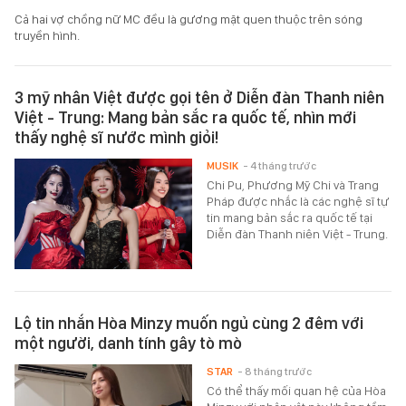
Cả hai vợ chồng nữ MC đều là gương mặt quen thuộc trên sóng
truyền hình.
3 mỹ nhân Việt được gọi tên ở Diễn đàn Thanh niên
Việt - Trung: Mang bản sắc ra quốc tế, nhìn mới
thấy nghệ sĩ nước mình giỏi!
MUSIK
- 4 tháng trước
Chi Pu, Phương Mỹ Chi và Trang
Pháp được nhắc là các nghệ sĩ tự
tin mang bản sắc ra quốc tế tại
Diễn đàn Thanh niên Việt - Trung.
Lộ tin nhắn Hòa Minzy muốn ngủ cùng 2 đêm với
một người, danh tính gây tò mò
STAR
- 8 tháng trước
Có thể thấy mối quan hệ của Hòa