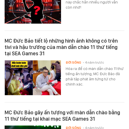
này chắc hẳn nhiều người vẫn
còn nhớ!
MC Đức Bảo tiết lộ những hình ảnh không có trên
tivi và hậu trường của màn dẫn chào 11 thứ tiếng
tại SEA Games 31
ĐỜI SỐNG
- 4 năm trước
Hóa ra để có màn dẫn chào 11 thứ
tiếng ấn tượng, MC Đức Bảo đã
phải tập phát âm từng từ cho
chính xác.
MC Đức Bảo gây ấn tượng với màn dẫn chào bằng
11 thứ tiếng tại khai mạc SEA Games 31
ĐỜI SỐNG
- 4 năm trước