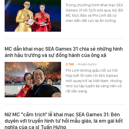
Trong chương trình khai mạc SEA
Games 31 tối 12/5 vừa qua, bộ đôi
MC Đức Bảo và Phí Linh đã có
màn dẫn dắt cực kỳ ấn tượng.
MC dẫn khai mạc SEA Games 31 chia sẻ những hình
ảnh hậu trường và sự đồng hành của ông xã
STAR
- 4 năm trước
Phí Linh không giấu nổi sự hồi
hộp bởi 19 năm rồi SEA Games
mới quay trở lại Việt Nam, nhưng
nhờ sự tập luyện kỹ càng nên cô
rất sẵn sàng.
Nữ MC "cầm trịch" lễ khai mạc SEA Games 31: Bén
duyên với truyền hình từ hồi mẫu giáo, là em gái kết
nghĩa của ca sĩ Tuấn Hưng