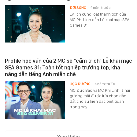
ĐỜI SỐNG
- 4 năm trước
Lý lịch cùng loạt thành tích của
MC Phí Linh dẫn Lễ khai mạc SEA
Games 31.
Profile học vấn của 2 MC sẽ "cầm trịch" Lễ khai mạc
SEA Games 31: Toàn tốt nghiệp trường top, khả
năng dẫn tiếng Anh miễn chê
HỌC ĐƯỜNG
- 4 năm trước
MC Đức Bảo và MC Phí Linh là hai
gương mặt được lựa chọn dẫn
dắt cho sự kiện đặc biệt quan
trọng này.
Xem thêm