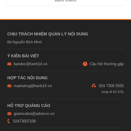
CHỊU TRÁCH NHIỆM QUẢN LÝ NỘI DUNG
Bà Nguyễn Bích Minh
Ý KIẾN BÀI VIẾT
bandoc@kenh14.vn
Câu hỏi thường gặp
HỢP TÁC NỘI DUNG
marketing@kenh14.vn
024 7309 5555
HỖ TRỢ QUẢNG CÁO
giaitrixahoi@admicro.vn
02473007108