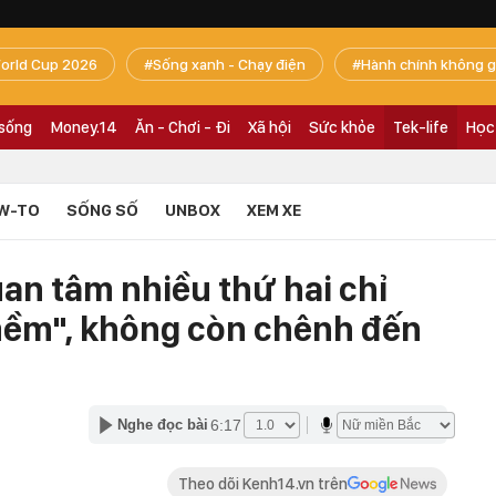
orld Cup 2026
Sống xanh - Chạy điện
Hành chính không g
 sống
Money.14
Ăn - Chơi - Đi
Xã hội
Sức khỏe
Tek-life
Học
W-TO
SỐNG SỐ
UNBOX
XEM XE
an tâm nhiều thứ hai chỉ
"mềm", không còn chênh đến
6:17
Nghe đọc bài
Theo dõi Kenh14.vn trên