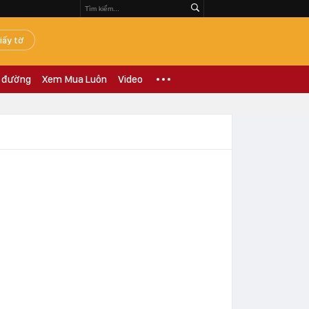
iấy tờ
 đường
Xem Mua Luôn
Video