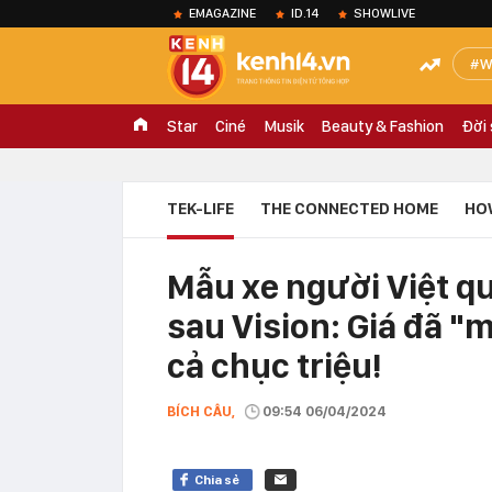
EMAGAZINE
ID.14
SHOWLIVE
W
Star
Ciné
Musik
Beauty & Fashion
Đời
TEK-LIFE
THE CONNECTED HOME
HO
Mẫu xe người Việt qu
sau Vision: Giá đã 
cả chục triệu!
BÍCH CÂU,
09:54 06/04/2024
Chia sẻ