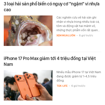
3 loại hải sản phổ biến có nguy cơ "ngậm" vi nhựa
cao
Các nghiên cứu về hải sản ghi
nhận vi nhựa trong nhiều loài cá,
tôm và động vật hai mảnh vỏ,
những thực phẩm vốn rất quen…
XEM MUA LUÔN
-
6 giờ trước
iPhone 17 Pro Max giảm tới 4 triệu đồng tại Việt
Nam
Nhiều mẫu iPhone 17 tại Việt Nam
đang được giảm từ 1-4,5 triệu
đồng.
TEK-LIFE
-
6 giờ trước