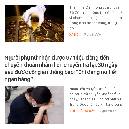
Thanh tra Chính phủ vừa chuyển
Bộ Công an thông tin có dấu hiệu
vi phạm pháp luật liên quan hoạt
động kinh doanh vàng, trong
đó…
XÃ HỘI
-
7 giờ trước
Người phụ nữ nhận được 97 triệu đồng tiền
chuyển khoản nhầm liền chuyển trả lại, 30 ngày
sau được công an thông báo: “Chị đang nợ tiền
ngân hàng”
Nhận tiền chuyển khoản nhầm từ
người lạ rồi chuyển khoản trả lại
ngay, 1 tháng sau, người phụ nữ
Trung Quốc tá hỏa khi tài khoản…
THẾ GIỚI ĐÓ ĐÂY
-
7 giờ trước