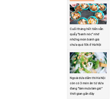
Cuối tháng hết tiền vẫn
quẩy "banh nóc" nhờ
những món bánh giá
chưa quá 10k ở Hà Nội
Ngoài dừa dầm thì Hà Nội
còn có 3 món ăn từ dừa
đang "làm mưa làm gió"
thời gian gần đây