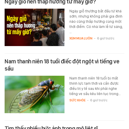
Ngày giỗ nên thắp hương từ mấy giờ?
Ngày giỗ thường bắt đầu từ khá
sớm, nhưng không phải gia đình
nào cũng thắp hương cùng một
thời điểm. Có nhà làm lễ từ sáng,
…
XEM MUA LUÔN
-
6 giờ trước
Nam thanh niên 18 tuổi điếc đột ngột vì tiếng ve
sầu
Nam thanh niên 18 tuổi bị mất
thính lực tạm thời và cần được
điều trị y tế sau khi phải nghe
tiếng ve sầu kêu liên tục trong…
SỨC KHỎE
-
6 giờ trước
Tìm thấy nhiều bức ảnh trong mộ liệt sĩ