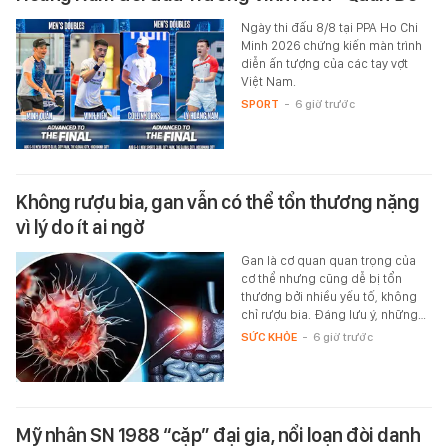
Ngày thi đấu 8/8 tại PPA Ho Chi
Minh 2026 chứng kiến màn trình
diễn ấn tượng của các tay vợt
Việt Nam.
SPORT
-
6 giờ trước
Không rượu bia, gan vẫn có thể tổn thương nặng
vì lý do ít ai ngờ
Gan là cơ quan quan trọng của
cơ thể nhưng cũng dễ bị tổn
thương bởi nhiều yếu tố, không
chỉ rượu bia. Đáng lưu ý, những…
SỨC KHỎE
-
6 giờ trước
Mỹ nhân SN 1988 “cặp” đại gia, nổi loạn đòi danh