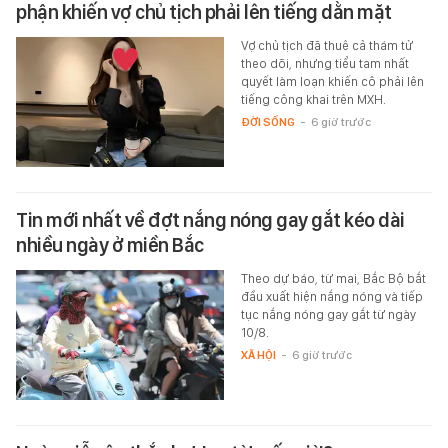
phận khiến vợ chủ tịch phải lên tiếng dằn mặt
Vợ chủ tịch đã thuê cả thám tử
theo dõi, nhưng tiểu tam nhất
quyết làm loạn khiến cô phải lên
tiếng công khai trên MXH.
ĐỜI SỐNG
-
6 giờ trước
Tin mới nhất về đợt nắng nóng gay gắt kéo dài
nhiều ngày ở miền Bắc
Theo dự báo, từ mai, Bắc Bộ bắt
đầu xuất hiện nắng nóng và tiếp
tục nắng nóng gay gắt từ ngày
10/8.
XÃ HỘI
-
6 giờ trước