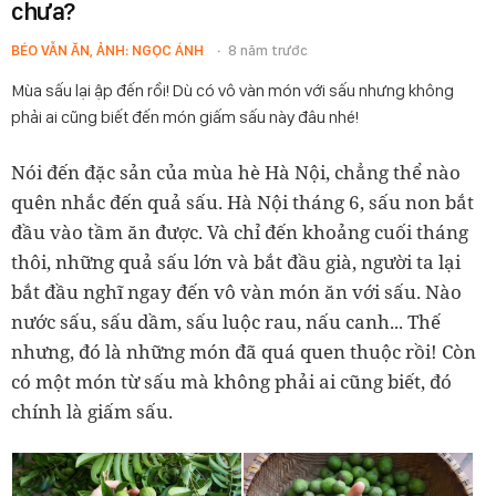
chưa?
BÉO VẪN ĂN, ẢNH: NGỌC ÁNH
8 năm trước
Mùa sấu lại ập đến rồi! Dù có vô vàn món với sấu nhưng không
phải ai cũng biết đến món giấm sấu này đâu nhé!
Nói đến đặc sản của mùa hè Hà Nội, chẳng thể nào
quên nhắc đến quả sấu.
Hà Nội tháng 6, sấu non bắt
đầu vào tầm ăn được. Và chỉ đến khoảng cuối tháng
thôi, những quả sấu lớn và bắt đầu già, người ta lại
bắt đầu nghĩ ngay đến vô vàn món ăn với sấu. Nào
nước sấu, sấu dầm, sấu luộc rau, nấu canh... Thế
nhưng, đó là những món đã quá quen thuộc rồi! Còn
có một món từ sấu mà không phải ai cũng biết, đó
chính là giấm sấu.