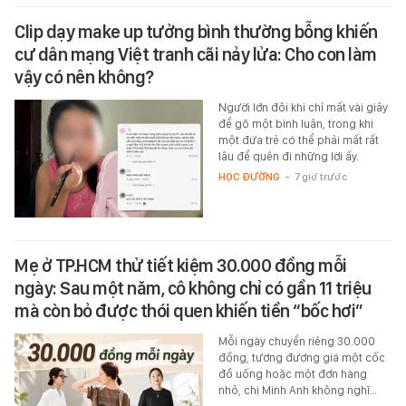
Clip dạy make up tưởng bình thường bỗng khiến
cư dân mạng Việt tranh cãi nảy lửa: Cho con làm
vậy có nên không?
Người lớn đôi khi chỉ mất vài giây
để gõ một bình luận, trong khi
một đứa trẻ có thể phải mất rất
lâu để quên đi những lời ấy.
HỌC ĐƯỜNG
-
7 giờ trước
Mẹ ở TP.HCM thử tiết kiệm 30.000 đồng mỗi
ngày: Sau một năm, cô không chỉ có gần 11 triệu
mà còn bỏ được thói quen khiến tiền “bốc hơi”
Mỗi ngày chuyển riêng 30.000
đồng, tương đương giá một cốc
đồ uống hoặc một đơn hàng
nhỏ, chị Minh Anh không nghĩ…