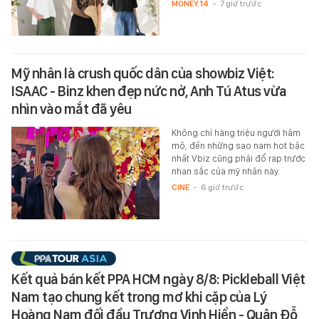
MONEY.14
-
7 giờ trước
Mỹ nhân là crush quốc dân của showbiz Việt:
ISAAC - Binz khen đẹp nức nở, Anh Tú Atus vừa
nhìn vào mắt đã yêu
Không chỉ hàng triệu người hâm
mộ, đến những sao nam hot bậc
nhất Vbiz cũng phải đổ rạp trước
nhan sắc của mỹ nhân này.
CINE
-
6 giờ trước
Kết quả bán kết PPA HCM ngày 8/8: Pickleball Việt
Nam tạo chung kết trong mơ khi cặp của Lý
Hoàng Nam đối đầu Trương Vinh Hiển - Quân Đỗ