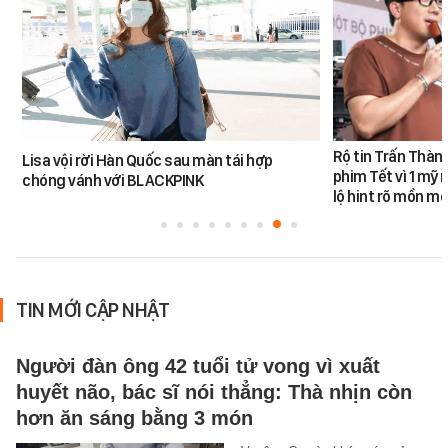
Rộ tin Trấn Thàn
Lisa vội rời Hàn Quốc sau màn tái hợp
phim Tết vì 1 mỹ 
chóng vánh với BLACKPINK
lộ hint rõ mồn mộ
TIN MỚI CẬP NHẬT
Người đàn ông 42 tuổi tử vong vì xuất
huyết não, bác sĩ nói thẳng: Thà nhịn còn
hơn ăn sáng bằng 3 món