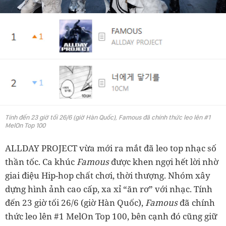
Tính đến 23 giờ tối 26/6 (giờ Hàn Quốc), Famous đã chính thức leo lên #1
MelOn Top 100
ALLDAY PROJECT vừa mới ra mắt đã leo top nhạc số
thần tốc. Ca khúc
Famous
được khen ngợi hết lời nhờ
giai điệu Hip-hop chất chơi, thời thượng. Nhóm xây
dựng hình ảnh cao cấp, xa xỉ “ăn rơ” với nhạc. Tính
đến 23 giờ tối 26/6 (giờ Hàn Quốc),
Famous
đã chính
thức leo lên #1 MelOn Top 100, bên cạnh đó cũng giữ