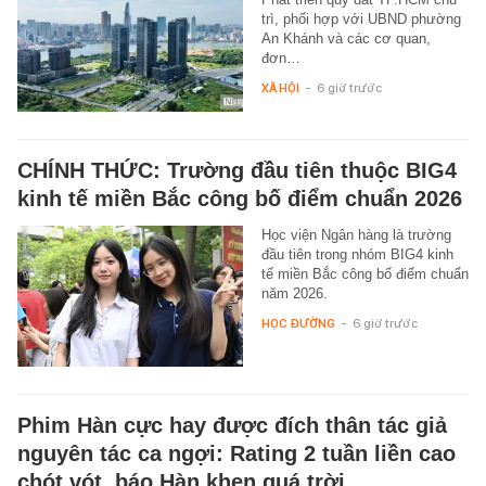
trì, phối hợp với UBND phường
An Khánh và các cơ quan,
đơn…
XÃ HỘI
-
6 giờ trước
CHÍNH THỨC: Trường đầu tiên thuộc BIG4
kinh tế miền Bắc công bố điểm chuẩn 2026
Học viện Ngân hàng là trường
đầu tiên trong nhóm BIG4 kinh
tế miền Bắc công bố điểm chuẩn
năm 2026.
HỌC ĐƯỜNG
-
6 giờ trước
Phim Hàn cực hay được đích thân tác giả
nguyên tác ca ngợi: Rating 2 tuần liền cao
chót vót, báo Hàn khen quá trời