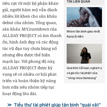
TIN LIÊN QUAN
tiêu cực từ một bộ phận khán
giả, người hâm mộ vẫn dành
nhiều lời khen cho sân khấu
debut của nhóm. Tổng quan,
sân khấu
M!Countdown
của
Nhóm tân binh giàu nhất
ALLDAY PROJECT có âm thanh
Kpop lộ diện
ổn, hình ảnh đẹp và các động
tác vũ đạo tuy chưa bùng nổ
nhưng đều được thể hiện
mạch lạc. Với phong độ này,
ALLDAY PROJECT được kỳ
Quá khứ nổi loạn, nghịch ý
cả gia tộc tài phiệt của
vọng sẽ có nhiều cơ hội phát
“công chúa Samsung”
triển và hoàn thiện kỹ năng
hơn nữa nếu nhóm tiếp tục
hoạt động lâu dài.
Tiểu thư tài phiệt giúp tân binh “quái vật”