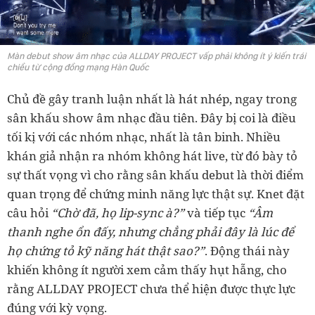
Màn debut show âm nhạc của ALLDAY PROJECT vấp phải không ít ý kiến trái
chiều từ cộng đồng mạng Hàn Quốc
Chủ đề gây tranh luận nhất là hát nhép, ngay trong
sân khấu show âm nhạc đầu tiên. Đây bị coi là điều
tối kị với các nhóm nhạc, nhất là tân binh. Nhiều
khán giả nhận ra nhóm không hát live, từ đó bày tỏ
sự thất vọng vì cho rằng sân khấu debut là thời điểm
quan trọng để chứng minh năng lực thật sự. Knet đặt
câu hỏi
“Chờ đã, họ lip-sync à?”
và tiếp tục
“Âm
thanh nghe ổn đấy, nhưng chẳng phải đây là lúc để
họ chứng tỏ kỹ năng hát thật sao?”
. Động thái này
khiến không ít người xem cảm thấy hụt hẫng, cho
rằng ALLDAY PROJECT chưa thể hiện được thực lực
đúng với kỳ vọng.