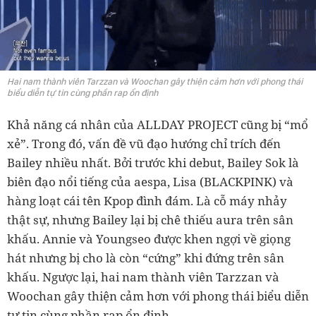
Hai nam thành viên Tarzzan và Woochan gây thiện cảm hơn với phong thái
biểu diễn tự tin cùng phần rap ổn định
Khả năng cá nhân của ALLDAY PROJECT cũng bị “mổ
xẻ”. Trong đó, vấn đề vũ đạo hướng chỉ trích đến
Bailey nhiều nhất. Bởi trước khi debut, Bailey Sok là
biên đạo nổi tiếng của aespa, Lisa (BLACKPINK) và
hàng loạt cái tên Kpop đình đám. Là cỗ máy nhảy
thật sự, nhưng Bailey lại bị chê thiếu aura trên sân
khấu. Annie và Youngseo được khen ngợi về giọng
hát nhưng bị cho là còn “cứng” khi đứng trên sân
khấu. Ngược lại, hai nam thành viên Tarzzan và
Woochan gây thiện cảm hơn với phong thái biểu diễn
tự tin cùng phần rap ổn định.