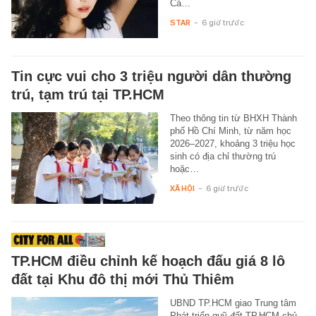
Cả…
STAR
-
6 giờ trước
Tin cực vui cho 3 triệu người dân thường
trú, tạm trú tại TP.HCM
Theo thông tin từ BHXH Thành
phố Hồ Chí Minh, từ năm học
2026–2027, khoảng 3 triệu học
sinh có địa chỉ thường trú
hoặc…
XÃ HỘI
-
6 giờ trước
TP.HCM điều chỉnh kế hoạch đấu giá 8 lô
đất tại Khu đô thị mới Thủ Thiêm
UBND TP.HCM giao Trung tâm
Phát triển quỹ đất TP.HCM chủ