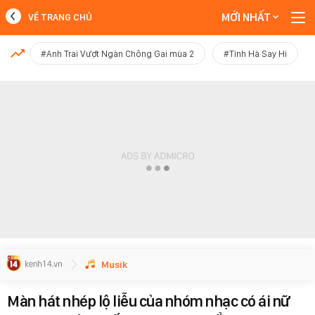
MỚI NHẤT
VỀ TRANG CHỦ
MỚI NHẤT
#Anh Trai Vượt Ngàn Chông Gai mùa 2
#Tinh Hà Say Hi
Xem thêm
Musik
Màn hát nhép lộ liễu của nhóm nhạc có ái nữ