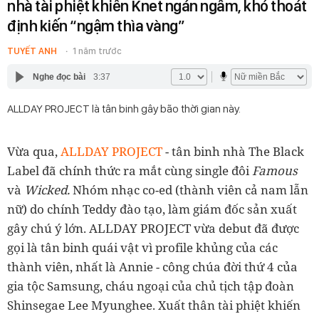
nhà tài phiệt khiến Knet ngán ngẩm, khó thoát
định kiến “ngậm thìa vàng”
TUYẾT ANH
1 năm trước
Nghe đọc bài
3:37
ALLDAY PROJECT là tân binh gây bão thời gian này.
Vừa qua,
ALLDAY PROJECT
- tân binh nhà The Black
Label đã chính thức ra mắt cùng single đôi
Famous
và
Wicked.
Nhóm nhạc co-ed (thành viên cả nam lẫn
nữ) do chính Teddy đào tạo, làm giám đốc sản xuất
gây chú ý lớn. ALLDAY PROJECT vừa debut đã được
gọi là tân binh quái vật vì profile khủng của các
thành viên, nhất là Annie - công chúa đời thứ 4 của
gia tộc Samsung, cháu ngoại của chủ tịch tập đoàn
Shinsegae Lee Myunghee. Xuất thân tài phiệt khiến