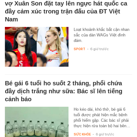
vợ Xuân Son đặt tay lên ngực hát quốc ca
đầy cảm xúc trong trận đấu của ĐT Việt
Nam
Loạt khoảnh khắc bắt cận nhan
sắc của dàn WAGs Việt đình
đám.
SPORT
-
6 giờ trước
Bé gái 6 tuổi ho suốt 2 tháng, phổi chứa
đầy dịch trắng như sữa: Bác sĩ lên tiếng
cảnh báo
Ho kéo dài, khó thở, bé gái 6
tuổi được phát hiện mắc bệnh
phổi hiếm gặp. Các bác sĩ phải
thực hiện rửa toàn bộ hai bên…
SỨC KHỎE
-
6 giờ trước