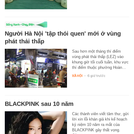
Người Hà Nội 'tập thói quen' mới ở vùng
phát thải thấp
Sau hơn một tháng thí điểm
vùng phát thải thấp (LEZ) vào
khung giờ tối cuối tuần, khu vực
thí điểm thuộc phường Hoàn…
XÃ HỘI
-
6 giờ trước
BLACKPINK sau 10 năm
Các thành viên viết tâm thư, gửi
lời xin lỗi khán giả khi kế hoạch
kỷ niệm 10 năm ra mắt của
BLACKPINK gây thất vọng.