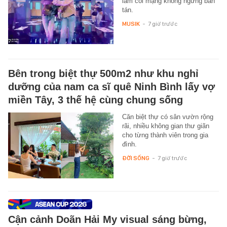
làm cõi mạng không ngừng bàn
tán.
MUSIK
-
7 giờ trước
Bên trong biệt thự 500m2 như khu nghỉ
dưỡng của nam ca sĩ quê Ninh Bình lấy vợ
miền Tây, 3 thế hệ cùng chung sống
Căn biệt thự có sân vườn rộng
rãi, nhiều không gian thư giãn
cho từng thành viên trong gia
đình.
ĐỜI SỐNG
-
7 giờ trước
Cận cảnh Doãn Hải My visual sáng bừng,