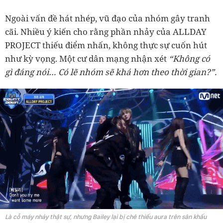
Ngoài vấn đề hát nhép, vũ đạo của nhóm gây tranh
cãi. Nhiều ý kiến cho rằng phần nhảy của ALLDAY
PROJECT thiếu điểm nhấn, không thực sự cuốn hút
như kỳ vọng. Một cư dân mạng nhận xét
“Không có
gì đáng nói… Có lẽ nhóm sẽ khá hơn theo thời gian?”.
Là cỗ máy nhảy thật sự, nhưng Bailey lại bị chê thiếu aura trên sân khấu