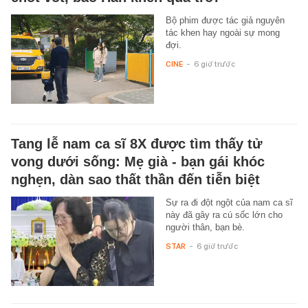
Bộ phim được tác giả nguyên
tác khen hay ngoài sự mong
đợi.
CINE
-
6 giờ trước
Tang lễ nam ca sĩ 8X được tìm thấy tử
vong dưới sống: Mẹ già - bạn gái khóc
nghẹn, dàn sao thất thần đến tiễn biệt
Sự ra đi đột ngột của nam ca sĩ
này đã gây ra cú sốc lớn cho
người thân, bạn bè.
STAR
-
6 giờ trước