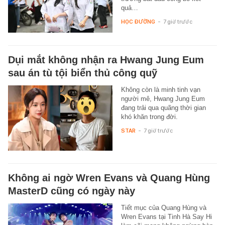
quả…
HỌC ĐƯỜNG
-
7 giờ trước
Dụi mắt không nhận ra Hwang Jung Eum
sau án tù tội biển thủ công quỹ
Không còn là minh tinh vạn
người mê, Hwang Jung Eum
đang trải qua quãng thời gian
khó khăn trong đời.
STAR
-
7 giờ trước
Không ai ngờ Wren Evans và Quang Hùng
MasterD cũng có ngày này
Tiết mục của Quang Hùng và
Wren Evans tại Tinh Hà Say Hi