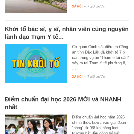
XÃ HỘI
-
7 giờ trước
Khởi tố bác sĩ, y sĩ, nhân viên cùng nguyên
lãnh đạo Trạm Y tế...
Cơ quan Cảnh sát điều tra Công
an tỉnh Đắk Lắk đã khởi tố 7 bị
can trong vụ án “Tham ô tài sản”
xảy ra tại Trạm Y tế phường 8,
…
XÃ HỘI
-
7 giờ trước
Điểm chuẩn đại học 2026 MỚI và NHANH
nhất
Điểm chuẩn đại học năm 2026
chính thức bước vào giai đoạn
"nóng" từ 9/8 khi hàng loạt
trường bắt đầu công bố kết