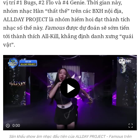
vị trí #1 Bugs, #2 Flo và #4 Genie. Thời gian này,
nhóm nhạc Hàn “thất thế” trên các BXH nội địa,
ALLDAY PROJECT là nhóm hiếm hoi đạt thành tích
nhạc số thế này.
Famous
được dự đoán sẽ sớm tiến
tới thành thích All-Kill, khẳng định danh xưng “quái
vật”.
0:00
Sân khấu show âm nhạc đầu tiên của ALLDAY PROJECT - Famous trên