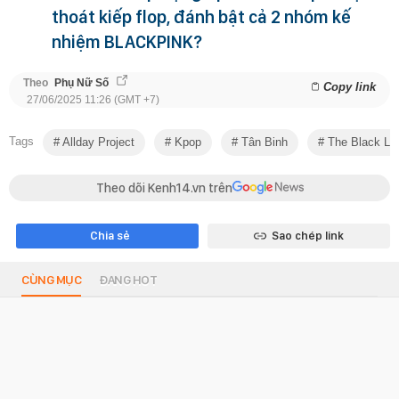
thoát kiếp flop, đánh bật cả 2 nhóm kế
nhiệm BLACKPINK?
Theo
Phụ Nữ Số
Copy link
27/06/2025 11:26 (GMT +7)
Tags
Allday Project
Kpop
Tân Binh
The Black La
Theo dõi Kenh14.vn trên
Chia sẻ
Sao chép link
CÙNG MỤC
ĐANG HOT