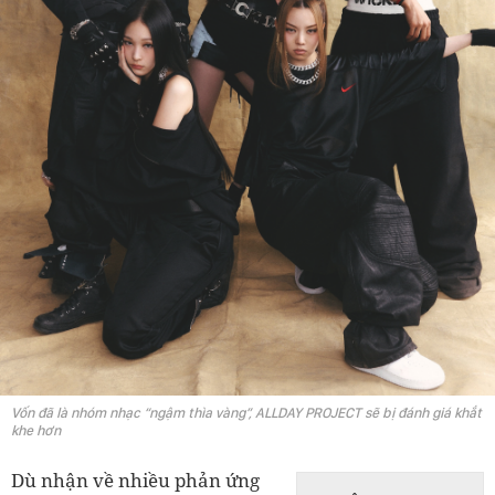
Vốn đã là nhóm nhạc “ngậm thìa vàng”, ALLDAY PROJECT sẽ bị đánh giá khắt
khe hơn
Dù nhận về nhiều phản ứng