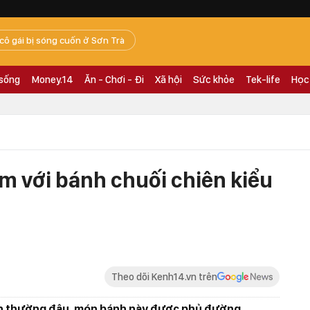
 cô gái bị sóng cuốn ở Sơn Trà
 sống
Money.14
Ăn - Chơi - Đi
Xã hội
Sức khỏe
Tek-life
Học
m với bánh chuối chiên kiểu
Theo dõi Kenh14.vn trên
ình thường đâu, món bánh này được phủ đường