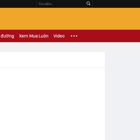
 đường
Xem Mua Luôn
Video