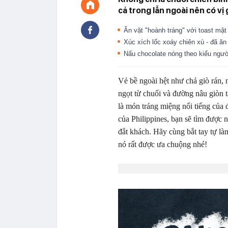
cả trong lẫn ngoài nên có vị 
Ăn vặt "hoành tráng" với toast mậ
Xúc xích lốc xoáy chiên xù - đã ă
Nấu chocolate nóng theo kiểu ngườ
Vẻ bề ngoài hệt như chả giò rán,
ngọt từ chuối và đường nâu giòn 
là món tráng miệng nổi tiếng của
của Philippines, bạn sẽ tìm được
đắt khách. Hãy cùng bắt tay tự là
nó rất được ưa chuộng nhé!