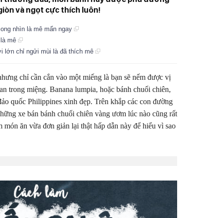
giòn và ngọt cực thích luôn!
t ong nhìn là mê mẩn ngay
n là mê
i lớn chỉ ngửi mùi là đã thích mê
 nhưng chỉ cần cắn vào một miếng là bạn sẽ nếm được vị
tan trong miệng. Banana lumpia, hoặc bánh chuối chiên,
 đảo quốc Philippines xinh đẹp. Trên khắp các con đường
 những xe bán bánh chuối chiên vàng ươm lúc nào cũng rất
m món ăn vừa đơn giản lại thật hấp dẫn này để hiểu vì sao