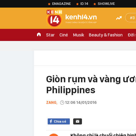
EMAGAZINE
ID.14
SHOWLIVE
3
Star
Ciné
Musik
Beauty & Fashion
Đời
Giòn rụm và vàng ươ
Philippines
ZANG,
12:06 14/01/2016
Chia sẻ
Không chỉ là chuối chiên b