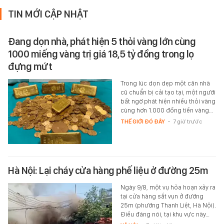
TIN MỚI CẬP NHẬT
Đang dọn nhà, phát hiện 5 thỏi vàng lớn cùng
1000 miếng vàng trị giá 18,5 tỷ đồng trong lọ
đựng mứt
Trong lúc dọn dẹp một căn nhà
cũ chuẩn bị cải tạo tại, một người
bất ngờ phát hiện nhiều thỏi vàng
cùng hơn 1.000 đồng tiền vàng…
THẾ GIỚI ĐÓ ĐÂY
-
7 giờ trước
Hà Nội: Lại cháy cửa hàng phế liệu ở đường 25m
Ngày 9/8, một vụ hỏa hoạn xảy ra
tại cửa hàng sắt vụn ở đường
25m (phường Thanh Liệt, Hà Nội).
Điều đáng nói, tại khu vực này…