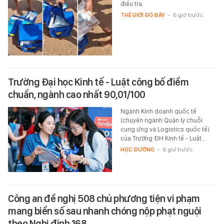
điều tra.
THẾ GIỚI ĐÓ ĐÂY
-
6 giờ trước
Trường Đại học Kinh tế - Luật công bố điểm
chuẩn, ngành cao nhất 90,01/100
Ngành Kinh doanh quốc tế
(chuyên ngành Quản lý chuỗi
cung ứng và Logistics quốc tế)
của Trường ĐH Kinh tế - Luật…
HỌC ĐƯỜNG
-
6 giờ trước
Công an đề nghị 508 chủ phương tiện vi phạm
mang biển số sau nhanh chóng nộp phạt nguội
theo Nghị định 168