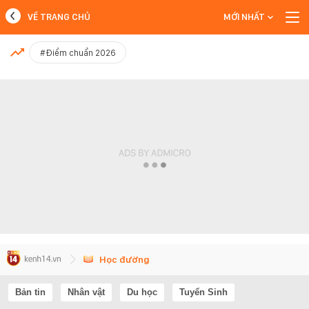
VỀ TRANG CHỦ
MỚI NHẤT
MỚI NHẤT
#Điểm chuẩn 2026
Xem thêm
Học đường
Bản tin
Nhân vật
Du học
Tuyển Sinh