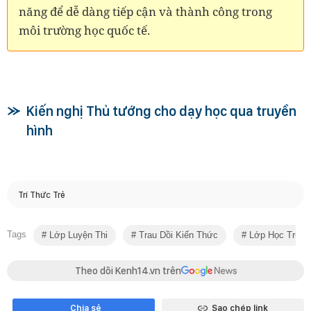
năng để dễ dàng tiếp cận và thành công trong
môi trường học quốc tế.
Kiến nghị Thủ tướng cho dạy học qua truyền
hình
Trí Thức Trẻ
Tags
Lớp Luyện Thi
Trau Dồi Kiến Thức
Lớp Học Trực 
Theo dõi Kenh14.vn trên
Chia sẻ
Sao chép link