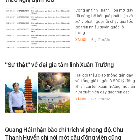
Công an tỉnh Thanh Hóa mới đây
đã công bố kết quả phát hiện và
xử lý phạt nguội lỗi chạy quá tốc
độ trên nhiều tuyến quốc lộ
trong…
XÃ HỘI
-
6 giờ trước
"Sự thật" về đại gia tâm linh Xuân Trường
Hai gói thầu giao thông gần đây
với tổng giá trị gần 8.800 tỷ đồng
khiến cái tên Xuân Trường một lần
nữa xuất hiện dày đặc trên các…
XÃ HỘI
-
6 giờ trước
Quang Hải nhận bão chỉ trích vì phong độ, Chu
Thanh Huyền chỉ nói một câu động viên cũng