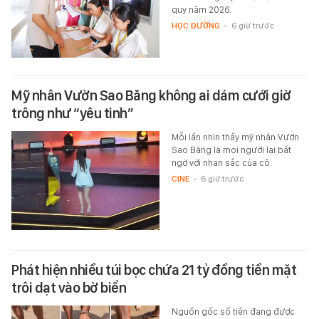
quy năm 2026.
HỌC ĐƯỜNG
-
6 giờ trước
Mỹ nhân Vườn Sao Băng không ai dám cưới giờ
trông như “yêu tinh”
Mỗi lần nhìn thấy mỹ nhân Vườn
Sao Băng là mọi người lại bất
ngờ với nhan sắc của cô.
CINE
-
6 giờ trước
Phát hiện nhiều túi bọc chứa 21 tỷ đồng tiền mặt
trôi dạt vào bờ biển
Nguồn gốc số tiền đang được