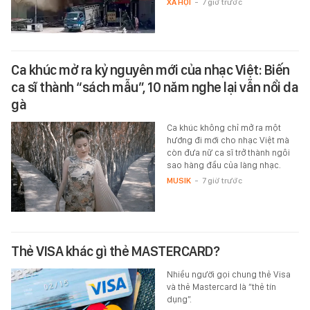
XÃ HỘI
-
7 giờ trước
Ca khúc mở ra kỷ nguyên mới của nhạc Việt: Biến
ca sĩ thành “sách mẫu”, 10 năm nghe lại vẫn nổi da
gà
Ca khúc không chỉ mở ra một
hướng đi mới cho nhạc Việt mà
còn đưa nữ ca sĩ trở thành ngôi
sao hàng đầu của làng nhạc.
MUSIK
-
7 giờ trước
Thẻ VISA khác gì thẻ MASTERCARD?
Nhiều người gọi chung thẻ Visa
và thẻ Mastercard là “thẻ tín
dụng”.