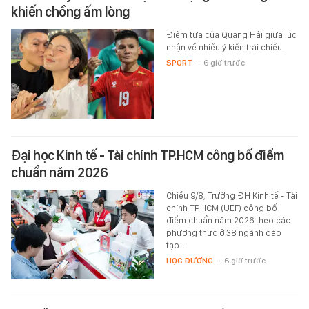
khiến chồng ấm lòng
Điểm tựa của Quang Hải giữa lúc
nhận về nhiều ý kiến trái chiều.
SPORT
-
6 giờ trước
Đại học Kinh tế - Tài chính TP.HCM công bố điểm
chuẩn năm 2026
Chiều 9/8, Trường ĐH Kinh tế - Tài
chính TP.HCM (UEF) công bố
điểm chuẩn năm 2026 theo các
phương thức ở 38 ngành đào
tạo…
HỌC ĐƯỜNG
-
6 giờ trước