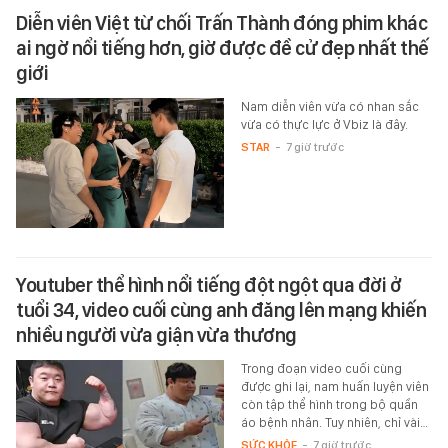
Diễn viên Việt từ chối Trấn Thành đóng phim khác
ai ngờ nổi tiếng hơn, giờ được đề cử đẹp nhất thế
giới
Nam diễn viên vừa có nhan sắc
vừa có thực lực ở Vbiz là đây.
STAR
-
7 giờ trước
Youtuber thể hình nổi tiếng đột ngột qua đời ở
tuổi 34, video cuối cùng anh đăng lên mạng khiến
nhiều người vừa giận vừa thương
Trong đoạn video cuối cùng
được ghi lại, nam huấn luyện viên
còn tập thể hình trong bộ quần
áo bệnh nhân. Tuy nhiên, chỉ vài…
SỨC KHỎE
-
7 giờ trước