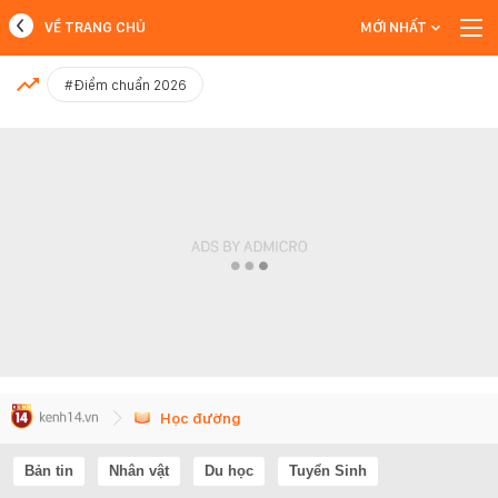
VỀ TRANG CHỦ
MỚI NHẤT
MỚI NHẤT
#Điểm chuẩn 2026
Xem thêm
Học đường
Bản tin
Nhân vật
Du học
Tuyển Sinh