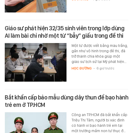
Giáo sư phát hiện 32/35 sinh viên trong lớp dùng
AI làm bài chỉ nhờ một từ “bẫy” giấu trong đề thi
Một từ được viết bằng màu trắng,
gần như vô hình trong đề thi, đã
trở thành chìa khóa giúp một
giáo sư lịch sử tại Mỹ phát hiện…
HỌC ĐƯỜNG
-
6 giờ trước
Bắt khẩn cấp bảo mẫu dùng dây thun để bạo hành
trẻ em ở TP.HCM
Công an TP.HCM đã bắt khẩn cấp
Triệu Thị Tâm, người bị xác định
có hành vi bạo hành trẻ em tại
một trường mầm non tư thục ở…