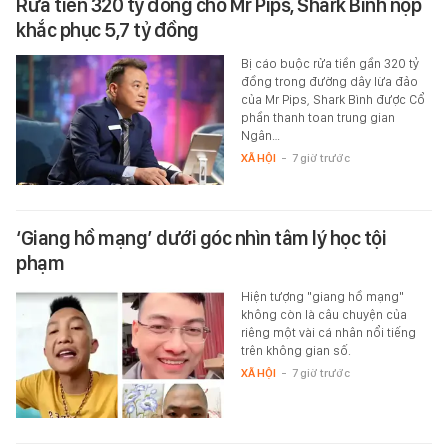
Rửa tiền 320 tỷ đồng cho Mr Pips, Shark Bình nộp
khắc phục 5,7 tỷ đồng
Bị cáo buộc rửa tiền gần 320 tỷ
đồng trong đường dây lừa đảo
của Mr Pips, Shark Bình được Cổ
phần thanh toan trung gian
Ngân…
XÃ HỘI
-
7 giờ trước
‘Giang hồ mạng’ dưới góc nhìn tâm lý học tội
phạm
Hiện tượng "giang hồ mạng"
không còn là câu chuyện của
riêng một vài cá nhân nổi tiếng
trên không gian số.
XÃ HỘI
-
7 giờ trước