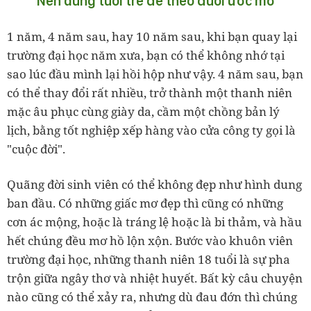
Nên dùng tuổi trẻ để theo đuổi ước mơ
1 năm, 4 năm sau, hay 10 năm sau, khi bạn quay lại
trường đại học năm xưa, bạn có thể không nhớ tại
sao lúc đầu mình lại hồi hộp như vậy. 4 năm sau, bạn
có thể thay đổi rất nhiều, trở thành một thanh niên
mặc âu phục cùng giày da, cầm một chồng bản lý
lịch, bằng tốt nghiệp xếp hàng vào cửa công ty gọi là
"cuộc đời".
Quãng đời sinh viên có thể không đẹp như hình dung
ban đầu. Có những giấc mơ đẹp thì cũng có những
cơn ác mộng, hoặc là tráng lệ hoặc là bi thảm, và hầu
hết chúng đều mơ hồ lộn xộn. Bước vào khuôn viên
trường đại học, những thanh niên 18 tuổi là sự pha
trộn giữa ngây thơ và nhiệt huyết. Bất kỳ câu chuyện
nào cũng có thể xảy ra, nhưng dù đau đớn thì chúng