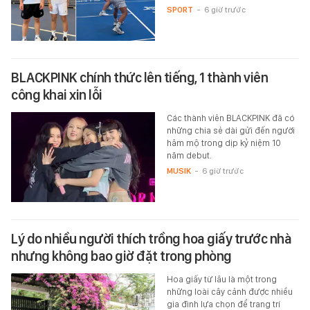
SPORT
-
6 giờ trước
BLACKPINK chính thức lên tiếng, 1 thành viên
công khai xin lỗi
Các thành viên BLACKPINK đã có
những chia sẻ dài gửi đến người
hâm mộ trong dịp kỷ niệm 10
năm debut.
MUSIK
-
6 giờ trước
Lý do nhiều người thích trồng hoa giấy trước nhà
nhưng không bao giờ đặt trong phòng
Hoa giấy từ lâu là một trong
những loài cây cảnh được nhiều
gia đình lựa chọn để trang trí