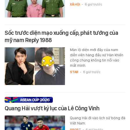
XÃ HỘI
-
6 giờ trước
Sốc trước diện mạo xuống cấp, phát tướng của
mỹ nam Reply 1988
Màn lộ diện mới đây của nam
diễn viên hàng đầu xứ Hàn khiến
công chúng không tin nổi vào
mắt mình.
STAR
-
6 giờ trước
Quang Hải vượt kỷ lục của Lê Công Vinh
Quang Hải đi vào lịch sử bóng đá
Việt Nam.
SPORT
-
6 giờ trước