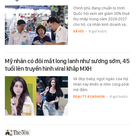
Chính phủ đang chuẩn bị trình
Quốc hội xem xét giảm 30% thuế
thu nhập trong năm 2026-2027
cho hộ, cá nhân kinh doanh và…
XÃ HỘI
-
6 giờ trước
Mỹ nhân có đôi mắt long lanh như sương sớm, 45
tuổi lên truyền hình viral khắp MXH
Vẻ đẹp baby, ngọt ngào của mỹ
nhân này khiến ai nhìn cũng phải
mê đắm.
BEAUTY & FASHION
-
6 giờ trước