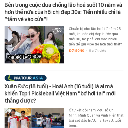
Bên trong cuộc đua chống lão hoá suốt 10 năm và
hơn thế nữa của hội chị đẹp 30s: Tiền nhiều chỉ là
“tấm vé vào cửa”!
Chuẩn bị cho lão hoá từ năm 25
tuổi, khi các chị đẹp bước qua
tuổi 30, họ phải chi bao nhiêu
tiền để giữ vibe trẻ hơn tuổi thật?
ĐỜI SỐNG
-
6 giờ trước
Xuân Đức (18 tuổi) - Hoài Anh (16 tuổi) là ai mà
khiến Top 1 Pickleball Việt Nam "bở hơi tai" mới
thắng được?
Ở tứ kết đôi nam PPA Hồ Chí
Minh, Minh Quân và Vinh Hiển thất
bại set đầu trước hai tay vợt tuổi
teen...