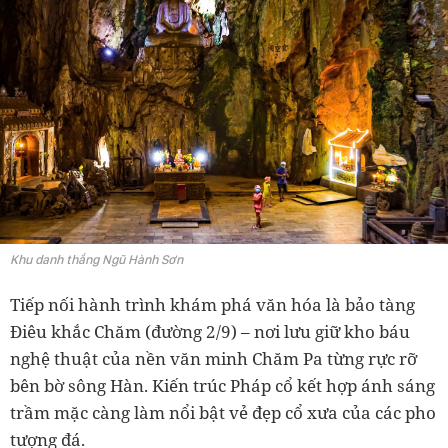
Khu danh thắng Ngũ Hành Sơn
Tiếp nối hành trình khám phá văn hóa là bảo tàng
Điêu khắc Chăm (đường 2/9) – nơi lưu giữ kho báu
nghệ thuật của nền văn minh Chăm Pa từng rực rỡ
bên bờ sông Hàn. Kiến trúc Pháp cổ kết hợp ánh sáng
trầm mặc càng làm nổi bật vẻ đẹp cổ xưa của các pho
tượng đá.