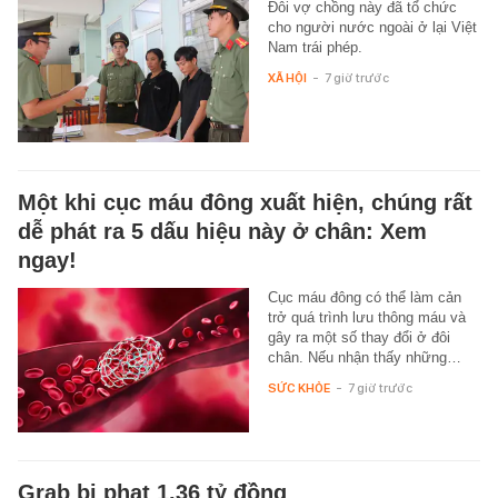
Đôi vợ chồng này đã tổ chức
cho người nước ngoài ở lại Việt
Nam trái phép.
XÃ HỘI
-
7 giờ trước
Một khi cục máu đông xuất hiện, chúng rất
dễ phát ra 5 dấu hiệu này ở chân: Xem
ngay!
Cục máu đông có thể làm cản
trở quá trình lưu thông máu và
gây ra một số thay đổi ở đôi
chân. Nếu nhận thấy những…
SỨC KHỎE
-
7 giờ trước
Grab bị phạt 1,36 tỷ đồng