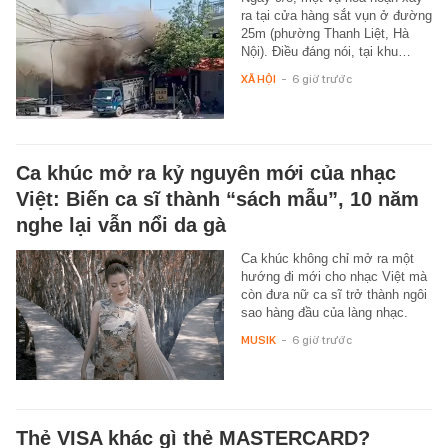
ra tại cửa hàng sắt vụn ở đường
25m (phường Thanh Liệt, Hà
Nội). Điều đáng nói, tại khu…
XÃ HỘI
-
6 giờ trước
Ca khúc mở ra kỷ nguyên mới của nhạc
Việt: Biến ca sĩ thành “sách mẫu”, 10 năm
nghe lại vẫn nổi da gà
Ca khúc không chỉ mở ra một
hướng đi mới cho nhạc Việt mà
còn đưa nữ ca sĩ trở thành ngôi
sao hàng đầu của làng nhạc.
MUSIK
-
6 giờ trước
Thẻ VISA khác gì thẻ MASTERCARD?