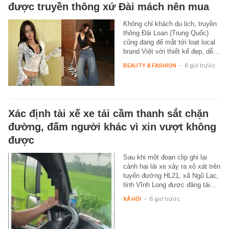
được truyền thông xứ Đài mách nên mua
Không chỉ khách du lịch, truyền
thông Đài Loan (Trung Quốc)
cũng đang để mắt tới loạt local
brand Việt với thiết kế đẹp, dễ…
BEAUTY & FASHION
-
6 giờ trước
Xác định tài xế xe tải cầm thanh sắt chặn
đường, đấm người khác vì xin vượt không
được
Sau khi một đoạn clip ghi lại
cảnh hai lái xe xảy ra xô xát trên
tuyến đường HL21, xã Ngũ Lạc,
tỉnh Vĩnh Long được đăng tải…
XÃ HỘI
-
6 giờ trước