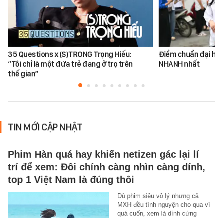
35 Questions x (S)TRONG Trọng Hiếu:
Điểm chuẩn đại h
“Tôi chỉ là một đứa trẻ đang ở trọ trên
NHANH nhất
thế gian”
TIN MỚI CẬP NHẬT
Phim Hàn quá hay khiến netizen gác lại lí
trí để xem: Đôi chính càng nhìn càng dính,
top 1 Việt Nam là đúng thôi
Dù phim siêu vô lý nhưng cả
MXH đều tình nguyện cho qua vì
quá cuốn, xem là dính cứng