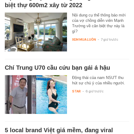
biệt thự 600m2 xây từ 2022
Nội dung cụ thể thông báo mới
của vợ chồng diễn viên Mạnh
Trường về căn biệt thự này là
gì?
XEM MUA LUÔN
-
7 giờ trước
Chí Trung U70 cầu cứu bạn gái á hậu
Động thái của nam NSƯT thu
hút sự chú ý của nhiều người.
STAR
-
6 giờ trước
5 local brand Việt giá mềm, đang viral