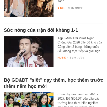
sạch.
STAR
-
5 giờ trước
Sức nóng của trận đối kháng 1-1
Tập 6 Anh Trai Vượt Ngàn
Chông Gai 2026 đẩy độ khó của
Công diễn 2 bằng những cuộc
đối kháng trực tiếp và giới hạn…
MUSIK
-
5 giờ trước
Bộ GD&ĐT "siết" dạy thêm, học thêm trước
thềm năm học mới
Chuẩn bị vào năm học 2026 -
2027, Bộ GD&ĐT yêu cầu các
trường học thực hiện nghiêm