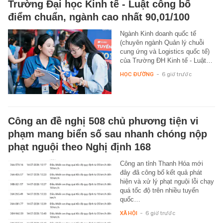
Trường Đại học Kinh tế - Luật công bố
điểm chuẩn, ngành cao nhất 90,01/100
Ngành Kinh doanh quốc tế
(chuyên ngành Quản lý chuỗi
cung ứng và Logistics quốc tế)
của Trường ĐH Kinh tế - Luật…
HỌC ĐƯỜNG
-
6 giờ trước
Công an đề nghị 508 chủ phương tiện vi
phạm mang biển số sau nhanh chóng nộp
phạt nguội theo Nghị định 168
Công an tỉnh Thanh Hóa mới
đây đã công bố kết quả phát
hiện và xử lý phạt nguội lỗi chạy
quá tốc độ trên nhiều tuyến
quốc…
XÃ HỘI
-
6 giờ trước