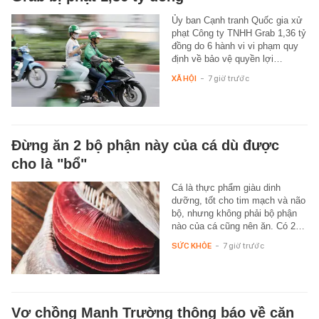
Ủy ban Cạnh tranh Quốc gia xử
phạt Công ty TNHH Grab 1,36 tỷ
đồng do 6 hành vi vi phạm quy
định về bảo vệ quyền lợi…
XÃ HỘI
-
7 giờ trước
Đừng ăn 2 bộ phận này của cá dù được
cho là "bổ"
Cá là thực phẩm giàu dinh
dưỡng, tốt cho tim mạch và não
bộ, nhưng không phải bộ phận
nào của cá cũng nên ăn. Có 2…
SỨC KHỎE
-
7 giờ trước
Vợ chồng Mạnh Trường thông báo về căn