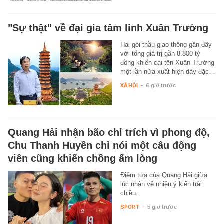
"Sự thật" về đại gia tâm linh Xuân Trường
Hai gói thầu giao thông gần đây
với tổng giá trị gần 8.800 tỷ
đồng khiến cái tên Xuân Trường
một lần nữa xuất hiện dày đặc…
XÃ HỘI
-
6 giờ trước
Quang Hải nhận bão chỉ trích vì phong độ,
Chu Thanh Huyền chỉ nói một câu động
viên cũng khiến chồng ấm lòng
Điểm tựa của Quang Hải giữa
lúc nhận về nhiều ý kiến trái
chiều.
SPORT
-
5 giờ trước