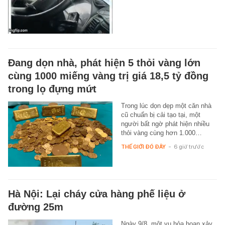
Đang dọn nhà, phát hiện 5 thỏi vàng lớn
cùng 1000 miếng vàng trị giá 18,5 tỷ đồng
trong lọ đựng mứt
Trong lúc dọn dẹp một căn nhà
cũ chuẩn bị cải tạo tại, một
người bất ngờ phát hiện nhiều
thỏi vàng cùng hơn 1.000…
THẾ GIỚI ĐÓ ĐÂY
-
6 giờ trước
Hà Nội: Lại cháy cửa hàng phế liệu ở
đường 25m
Ngày 9/8, một vụ hỏa hoạn xảy