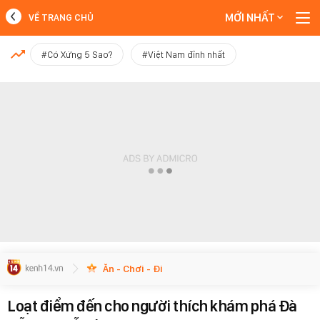
MỚI NHẤT
VỀ TRANG CHỦ
MỚI NHẤT
#Có Xứng 5 Sao?
#Việt Nam đỉnh nhất
Xem thêm
Ăn - Chơi - Đi
Loạt điểm đến cho người thích khám phá Đà