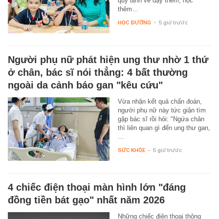
quy định về dạy thêm, học
thêm…
HỌC ĐƯỜNG
-
5 giờ trước
Người phụ nữ phát hiện ung thư nhờ 1 thứ
ở chân, bác sĩ nói thẳng: 4 bất thường
ngoài da cảnh báo gan "kêu cứu"
Vừa nhận kết quả chẩn đoán,
người phụ nữ này tức giận tìm
gặp bác sĩ rồi hỏi: "Ngứa chân
thì liên quan gì đến ung thư gan,
…
SỨC KHỎE
-
5 giờ trước
4 chiếc điện thoại màn hình lớn "đáng
đồng tiền bát gạo" nhất năm 2026
Những chiếc điện thoại thông