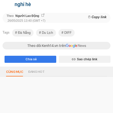
nghỉ hè
Theo
Người Lao Động
Copy link
26/05/2025 13:40 (GMT +7)
Tags
Đà Nẵng
Du Lịch
DIFF
Theo dõi Kenh14.vn trên
Chia sẻ
Sao chép link
CÙNG MỤC
ĐANG HOT