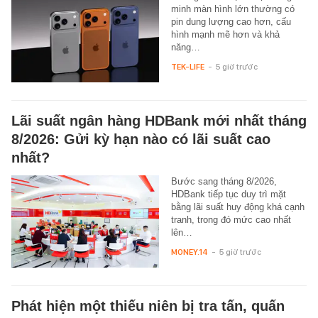
minh màn hình lớn thường có
pin dung lượng cao hơn, cấu
hình mạnh mẽ hơn và khả
năng…
TEK-LIFE
-
5 giờ trước
Lãi suất ngân hàng HDBank mới nhất tháng
8/2026: Gửi kỳ hạn nào có lãi suất cao
nhất?
Bước sang tháng 8/2026,
HDBank tiếp tục duy trì mặt
bằng lãi suất huy động khá cạnh
tranh, trong đó mức cao nhất
lên…
MONEY.14
-
5 giờ trước
Phát hiện một thiếu niên bị tra tấn, quấn