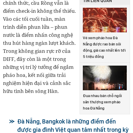
TIN LIÊN QUAN
chính thức, cầu Rồng vẫn là
điểm check-in không thể thiếu.
Vào các tối cuối tuần, màn
trình diễn phun lửa – phun
nước là điểm nhấn công nghệ
Vé xem pháo hoa Đà
thu hút hàng ngàn lượt khách.
Nẵng được rao bán sôi
Trong không gian rực rỡ của
động, giá cao nhất lên tới
5 triệu đồng
DIFF, đây còn là một trong
những vị trí lý tưởng để ngắm
pháo hoa, kết nối giữa trải
nghiệm hiện đại và cảnh sắc
hữu tình bên sông Hàn.
Đua nhau bán chỗ ngồi
sân thượng xem pháo
hoa Đà Nẵng
Đà Nẵng, Bangkok là những điểm đến
được gia đình Việt quan tâm nhất trong kỳ