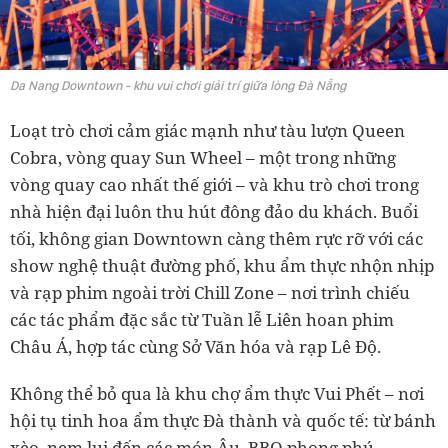
Da Nang Downtown - khu vui chơi giải trí giữa lòng Đà Nẵng
Loạt trò chơi cảm giác mạnh như tàu lượn Queen
Cobra, vòng quay Sun Wheel – một trong những
vòng quay cao nhất thế giới – và khu trò chơi trong
nhà hiện đại luôn thu hút đông đảo du khách. Buổi
tối, không gian Downtown càng thêm rực rỡ với các
show nghệ thuật đường phố, khu ẩm thực nhộn nhịp
và rạp phim ngoài trời Chill Zone – nơi trình chiếu
các tác phẩm đặc sắc từ Tuần lễ Liên hoan phim
Châu Á, hợp tác cùng Sở Văn hóa và rạp Lê Độ.
Không thể bỏ qua là khu chợ ẩm thực Vui Phết – nơi
hội tụ tinh hoa ẩm thực Đà thành và quốc tế: từ bánh
xèo, nem lụi đến các món Âu, BBQ phong phú.