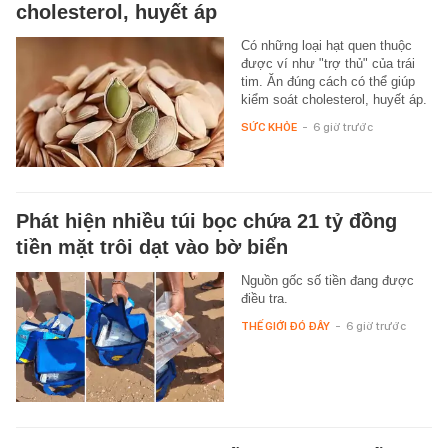
cholesterol, huyết áp
Có những loại hạt quen thuộc
được ví như "trợ thủ" của trái
tim. Ăn đúng cách có thể giúp
kiểm soát cholesterol, huyết áp.
SỨC KHỎE
-
6 giờ trước
Phát hiện nhiều túi bọc chứa 21 tỷ đồng
tiền mặt trôi dạt vào bờ biển
Nguồn gốc số tiền đang được
điều tra.
THẾ GIỚI ĐÓ ĐÂY
-
6 giờ trước