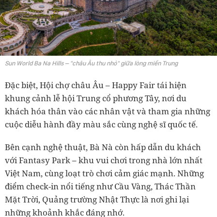
Sun World Ba Na Hills – "châu Âu thu nhỏ" giữa lòng miền Trung
Đặc biệt, Hội chợ châu Âu – Happy Fair tái hiện
khung cảnh lễ hội Trung cổ phương Tây, nơi du
khách hóa thân vào các nhân vật và tham gia những
cuộc diễu hành đầy màu sắc cùng nghệ sĩ quốc tế.
Bên cạnh nghệ thuật, Bà Nà còn hấp dẫn du khách
với Fantasy Park – khu vui chơi trong nhà lớn nhất
Việt Nam, cùng loạt trò chơi cảm giác mạnh. Những
điểm check-in nổi tiếng như Cầu Vàng, Thác Thần
Mặt Trời, Quảng trường Nhật Thực là nơi ghi lại
những khoảnh khắc đáng nhớ.