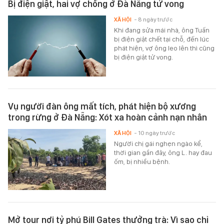
Bị điện giật, hai vợ chồng ở Đà Nẵng tử vong
XÃ HỘI
- 8 ngày trước
Khi đang sửa mái nhà, ông Tuấn
bị điện giật chết tại chỗ, đến lúc
phát hiện, vợ ông leo lên thì cũng
bị điện giật tử vong.
Vụ người đàn ông mất tích, phát hiện bộ xương
trong rừng ở Đà Nẵng: Xót xa hoàn cảnh nạn nhân
XÃ HỘI
- 10 ngày trước
Người chị gái nghẹn ngào kể,
thời gian gần đây, ông L. hay đau
ốm, bị nhiều bệnh.
Mở tour nơi tỷ phú Bill Gates thưởng trà: Vì sao chỉ