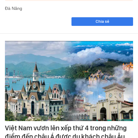
Đà Nãng
Chia sẻ
Việt Nam vươn lên xếp thứ 4 trong những
điểm đến châu Á được du khách châu Âu