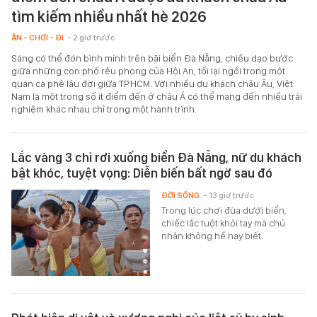
tìm kiếm nhiều nhất hè 2026
ĂN - CHƠI - ĐI
- 2 giờ trước
Sáng có thể đón bình minh trên bãi biển Đà Nẵng, chiều dạo bước
giữa những con phố rêu phong của Hội An, tối lại ngồi trong một
quán cà phê lâu đời giữa TP.HCM. Với nhiều du khách châu Âu, Việt
Nam là một trong số ít điểm đến ở châu Á có thể mang đến nhiều trải
nghiệm khác nhau chỉ trong một hành trình.
Lắc vàng 3 chỉ rơi xuống biển Đà Nẵng, nữ du khách
bật khóc, tuyệt vọng: Diễn biến bất ngờ sau đó
ĐỜI SỐNG
- 13 giờ trước
Trong lúc chơi đùa dưới biển,
chiếc lắc tuột khỏi tay mà chủ
nhân không hề hay biết.