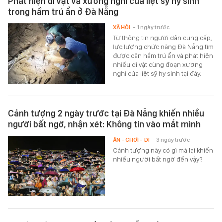
Phát hiện di vật và xương nghi của liệt sỹ hy sinh
trong hầm trú ẩn ở Đà Nẵng
XÃ HỘI
- 1 ngày trước
Từ thông tin người dân cung cấp,
lực lượng chức năng Đà Nẵng tìm
được căn hầm trú ẩn và phát hiện
nhiều di vật cùng đoạn xương
nghi của liệt sỹ hy sinh tại đây.
Cảnh tượng 2 ngày trước tại Đà Nẵng khiến nhiều
người bất ngờ, nhận xét: Không tin vào mắt mình
ĂN - CHƠI - ĐI
- 3 ngày trước
Cảnh tượng này có gì mà lại khiến
nhiều người bất ngờ đến vậy?