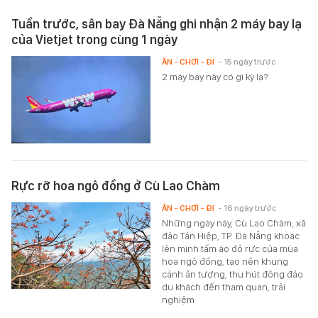
Tuần trước, sân bay Đà Nẵng ghi nhận 2 máy bay lạ
của Vietjet trong cùng 1 ngày
ĂN - CHƠI - ĐI
- 15 ngày trước
2 máy bay này có gì kỳ lạ?
Rực rỡ hoa ngô đồng ở Cù Lao Chàm
ĂN - CHƠI - ĐI
- 16 ngày trước
Những ngày này, Cù Lao Chàm, xã
đảo Tân Hiệp, TP. Đà Nẵng khoác
lên mình tấm áo đỏ rực của mùa
hoa ngô đồng, tạo nên khung
cảnh ấn tượng, thu hút đông đảo
du khách đến tham quan, trải
nghiệm