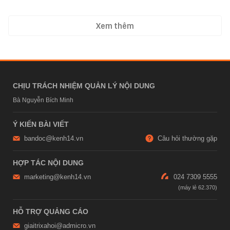
Xem thêm
CHỊU TRÁCH NHIỆM QUẢN LÝ NỘI DUNG
Bà Nguyễn Bích Minh
Ý KIẾN BÀI VIẾT
bandoc@kenh14.vn
Câu hỏi thường gặp
HỢP TÁC NỘI DUNG
marketing@kenh14.vn
024 7309 5555
HỖ TRỢ QUẢNG CÁO
giaitrixahoi@admicro.vn