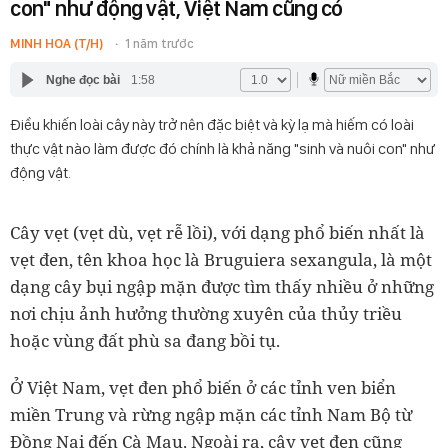
con" như động vật, Việt Nam cũng có
MINH HOA (T/H)
1 năm trước
Nghe đọc bài
1:58
Điều khiến loài cây này trở nên đặc biệt và kỳ lạ mà hiếm có loài
thực vật nào làm được đó chính là khả năng "sinh và nuôi con" như
động vật.
Cây vẹt (vẹt dù, vẹt rễ lồi), với dạng phổ biến nhất là
vẹt đen, tên khoa học là Bruguiera sexangula, là một
dạng cây bụi ngập mặn được tìm thấy nhiều ở những
nơi chịu ảnh hưởng thường xuyên của thủy triều
hoặc vùng đất phù sa đang bồi tụ.
Ở Việt Nam, vẹt đen phổ biến ở các tỉnh ven biển
miền Trung và rừng ngập mặn các tỉnh Nam Bộ từ
Đồng Nai đến Cà Mau. Ngoài ra, cây vẹt đen cũng