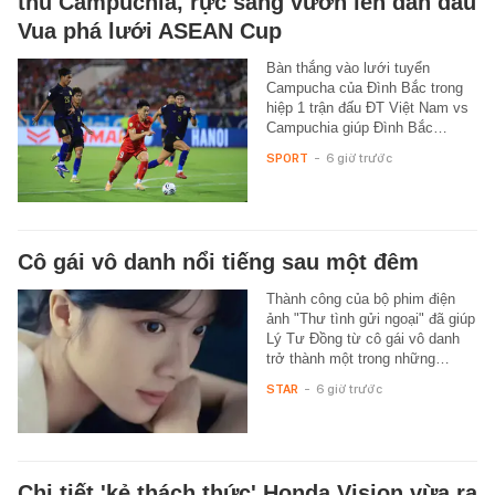
thủ Campuchia, rực sáng vươn lên dẫn đầu
Vua phá lưới ASEAN Cup
Bàn thắng vào lưới tuyển
Campucha của Đình Bắc trong
hiệp 1 trận đấu ĐT Việt Nam vs
Campuchia giúp Đình Bắc…
SPORT
-
6 giờ trước
Cô gái vô danh nổi tiếng sau một đêm
Thành công của bộ phim điện
ảnh "Thư tình gửi ngoại" đã giúp
Lý Tư Đồng từ cô gái vô danh
trở thành một trong những…
STAR
-
6 giờ trước
Chi tiết 'kẻ thách thức' Honda Vision vừa ra