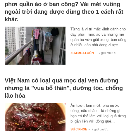
phơi quần áo ở ban công? Vài mét vuông
ngoài trời đang được dùng theo 1 cách rất
khác
Từng là vị trí mặc định dành cho
dây phơi, móc áo và những mẻ
quần áo vừa giặt xong, ban công
ở nhiều căn nhà đang được…
XEM MUA LUÔN
-
7 giờ trước
Việt Nam có loại quả mọc dại ven đường
nhưng là "vua bổ thận", dưỡng tóc, chống
lão hóa
Ăn tươi, làm mứt, pha nước
uống, nấu cháo... là những gì
bạn có thể làm với loại quả từng
bị gắn liền với đồng quê…
SỨC KHỎE
-
7 giờ trước