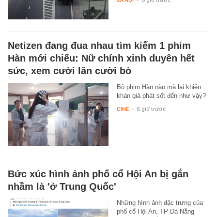
Netizen đang đua nhau tìm kiếm 1 phim
Hàn mới chiếu: Nữ chính xinh duyên hết
sức, xem cười lăn cười bò
Bộ phim Hàn nào mà lại khiến
khán giả phát sốt đến như vậy?
CINE
-
6 giờ trước
Bức xúc hình ảnh phố cổ Hội An bị gắn
nhầm là 'ở Trung Quốc'
Những hình ảnh đặc trưng của
phố cổ Hội An, TP Đà Nẵng