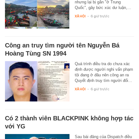
nhưng lại bị gắn "ở Trung
Quốc", gây bức xúc dư luận,…
XÃ HỘI
-
6 giờ trước
Công an truy tìm người tên Nguyễn Bá
Hoàng Tùng SN 1994
Quá trình điều tra do chưa xác
định được người nghi vấn phạm
tội đang ở đâu nên công an ra
Quyết định truy tìm người đối…
XÃ HỘI
-
6 giờ trước
Có 2 thành viên BLACKPINK không hợp tác
với YG
Sau bài đăng của Dispatch điều