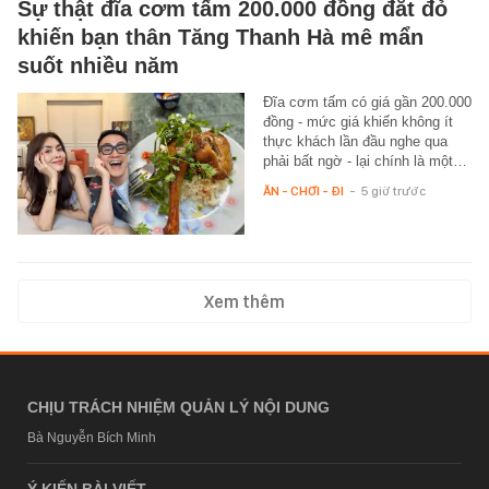
Sự thật đĩa cơm tấm 200.000 đồng đắt đỏ
khiến bạn thân Tăng Thanh Hà mê mẩn
suốt nhiều năm
Đĩa cơm tấm có giá gần 200.000
đồng - mức giá khiến không ít
thực khách lần đầu nghe qua
phải bất ngờ - lại chính là một…
ĂN - CHƠI - ĐI
-
5 giờ trước
Xem thêm
CHỊU TRÁCH NHIỆM QUẢN LÝ NỘI DUNG
Bà Nguyễn Bích Minh
Ý KIẾN BÀI VIẾT