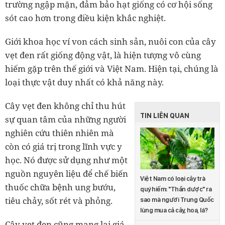
trường ngập mặn, đảm bảo hạt giống có cơ hội sống
sót cao hơn trong điều kiện khắc nghiệt.
Giới khoa học ví von cách sinh sản, nuôi con của cây
vẹt đen rất giống động vật, là hiện tượng vô cùng
hiếm gặp trên thế giới và Việt Nam. Hiện tại, chúng là
loại thực vật duy nhất có khả năng này.
Cây vẹt đen không chỉ thu hút
TIN LIÊN QUAN
sự quan tâm của những người
nghiên cứu thiên nhiên mà
còn có giá trị trong lĩnh vực y
học. Nó được sử dụng như một
nguồn nguyên liệu để chế biến
Việt Nam có loại cây trà
thuốc chữa bệnh ung bướu,
quý hiếm: "Thần dược" ra
tiêu chảy, sốt rét và phỏng.
sao mà người Trung Quốc
lùng mua cả cây, hoa, lá?
Cây vẹt đen cũng mang lại giá