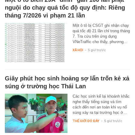
nguội do chạy quá tốc độ quy định: Riêng
tháng 7/2026 vi phạm 21 lần
Một ô tô bị CSGT ghi nhận chạy
quá tốc độ 21 lần chỉ trong tháng
7. Tra cứu trên ứng dụng
VNeTraffic cho thấy, phương…
XÃ HỘI
-
5 giờ trước
Giây phút học sinh hoảng sợ lẩn trốn kẻ xả
súng ở trường học Thái Lan
Các học sinh kể lại khoảnh khắc
nghe thấy tiếng súng và tìm
cách đến nơi an toàn khi vụ nổ
súng xảy ra tại trường học ở…
THẾ GIỚI ĐÓ ĐÂY
-
5 giờ trước