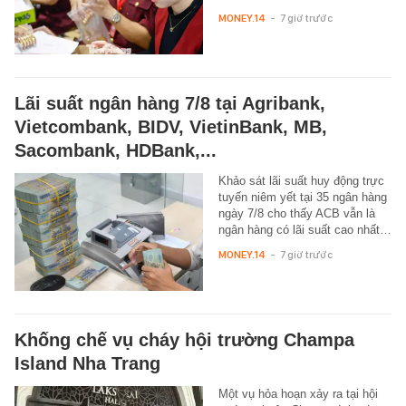
MONEY.14
-
7 giờ trước
Lãi suất ngân hàng 7/8 tại Agribank,
Vietcombank, BIDV, VietinBank, MB,
Sacombank, HDBank,...
Khảo sát lãi suất huy động trực
tuyến niêm yết tại 35 ngân hàng
ngày 7/8 cho thấy ACB vẫn là
ngân hàng có lãi suất cao nhất…
MONEY.14
-
7 giờ trước
Khống chế vụ cháy hội trường Champa
Island Nha Trang
Một vụ hỏa hoạn xảy ra tại hội