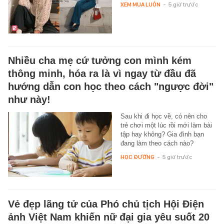
XEM MUA LUÔN
-
5 giờ trước
Nhiều cha mẹ cứ tưởng con mình kém
thông minh, hóa ra là vì ngay từ đầu đã
hướng dẫn con học theo cách "ngược đời"
như này!
Sau khi đi học về, có nên cho
trẻ chơi một lúc rồi mới làm bài
tập hay không? Gia đình bạn
đang làm theo cách nào?
HỌC ĐƯỜNG
-
5 giờ trước
Vẻ đẹp lãng tử của Phó chủ tịch Hội Điện
ảnh Việt Nam khiến nữ đại gia yêu suốt 20