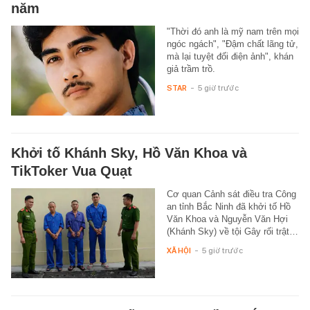
năm
"Thời đó anh là mỹ nam trên mọi
ngóc ngách", "Đậm chất lãng tử,
mà lại tuyệt đối điện ảnh", khán
giả trầm trồ.
STAR
-
5 giờ trước
Khởi tố Khánh Sky, Hồ Văn Khoa và
TikToker Vua Quạt
Cơ quan Cảnh sát điều tra Công
an tỉnh Bắc Ninh đã khởi tố Hồ
Văn Khoa và Nguyễn Văn Hợi
(Khánh Sky) về tội Gây rối trật…
XÃ HỘI
-
5 giờ trước