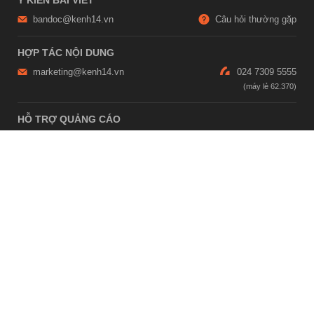
bandoc@kenh14.vn
Câu hỏi thường gặp
HỢP TÁC NỘI DUNG
marketing@kenh14.vn
024 7309 5555
HỖ TRỢ QUẢNG CÁO
giaitrixahoi@admicro.vn
02473007108
TRỤ SỞ HÀ NỘI
Tầng 21, Tòa nhà Center Building, Hapulico Complex, Số 01, phố
Nguyễn Huy Tưởng, phường Thanh Xuân, thành phố Hà Nội
TRỤ SỞ TP.HỒ CHÍ MINH
Tầng 4, Tòa nhà 123, số 127 Võ Văn Tần, Phường Xuân Hòa, TPHCM
Giấy phép thiết lập trang thông tin điện tử tổng hợp trên mạng số