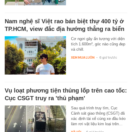
Nam nghệ sĩ Việt rao bán biệt thự 400 tỷ ở
TP.HCM, view đắc địa hướng thẳng ra biển
Cơ ngơi gây ấn tượng với diện
tích 1.600m², góc nào cũng đẹp
và chill.
XEM MUA LUÔN
-
6 giờ trước
Vụ loạt phương tiện thủng lốp trên cao tốc:
Cục CSGT truy ra 'thủ phạm'
Sau quá trình truy tìm, Cục
Cảnh sát giao thông (CSGT) đã
xác định tài xế cùng xe đầu kéo
làm rơi vật liệu kim loại trên…
XÃ HỘI
-
6 giờ trước