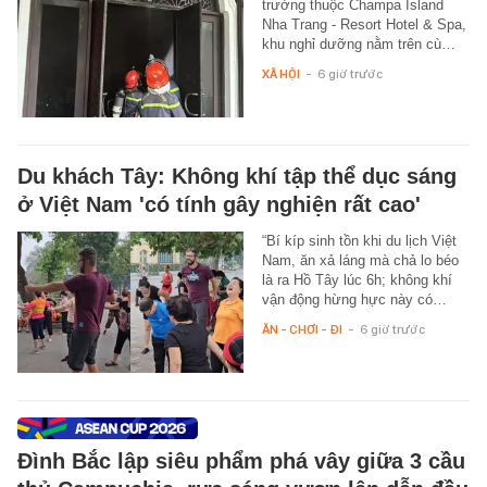
trường thuộc Champa Island
Nha Trang - Resort Hotel & Spa,
khu nghỉ dưỡng nằm trên cù…
XÃ HỘI
-
6 giờ trước
Du khách Tây: Không khí tập thể dục sáng
ở Việt Nam 'có tính gây nghiện rất cao'
“Bí kíp sinh tồn khi du lịch Việt
Nam, ăn xả láng mà chả lo béo
là ra Hồ Tây lúc 6h; không khí
vận động hừng hực này có…
ĂN - CHƠI - ĐI
-
6 giờ trước
Đình Bắc lập siêu phẩm phá vây giữa 3 cầu