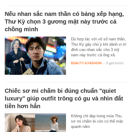
Nếu nhan sắc nam thần có bảng xếp hạng,
Thư Kỳ chọn 3 gương mặt này trước cả
chồng mình
Dù hợp tác với vô số nam thần,
Thư Kỳ gây chú ý khi dành vị trí
đỉnh cao nhan sắc cho 3 mỹ
nam này trước cả ông xã.
BEAUTY & FASHION
-
5 giờ trước
Chiếc sơ mi chấm bi đúng chuẩn "quiet
luxury" giúp outfit trông có gu và nhìn đắt
tiền hơn hẳn
Không chỉ đẹp trong mùa Thu,
sơ mi chấm bi còn có thể mặc
quanh năm.