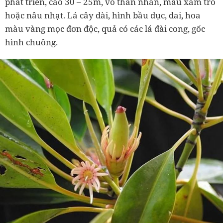
phát triển, cao 30 – 25m, vỏ thân nhẵn, màu xám tro
hoặc nâu nhạt. Lá cây dài, hình bầu dục, dai, hoa
màu vàng mọc đơn độc, quả có các lá đài cong, gốc
hình chuông.