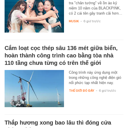
tra "chân tướng" về ồn ào kỷ
niệm 10 năm của BLACKPINK,
có 2 cái tên gây tranh cãi hơn…
MUSIK
-
6 giờ trước
Cắm loạt cọc thép sâu 136 mét giữa biển,
hoàn thành công trình cao bằng tòa nhà
110 tầng chưa từng có trên thế giới
Công trình này ứng dụng một
trong những công nghệ điện gió
nổi phức tạp nhất hiện nay.
THẾ GIỚI ĐÓ ĐÂY
-
6 giờ trước
Thắp hương xong bao lâu thì đóng cửa