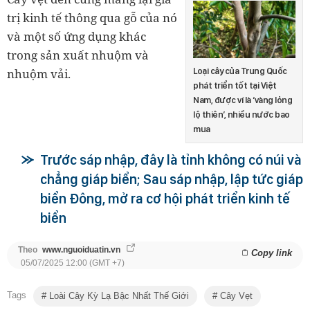
trị kinh tế thông qua gỗ của nó
và một số ứng dụng khác
trong sản xuất nhuộm và
nhuộm vải.
Loại cây của Trung Quốc
phát triển tốt tại Việt
Nam, được ví là ‘vàng lỏng
lộ thiên’, nhiều nước bao
mua
Trước sáp nhập, đây là tỉnh không có núi và
chẳng giáp biển; Sau sáp nhập, lập tức giáp
biển Đông, mở ra cơ hội phát triển kinh tế
biển
Theo
www.nguoiduatin.vn
Copy link
05/07/2025 12:00 (GMT +7)
Tags
Loài Cây Kỳ Lạ Bậc Nhất Thế Giới
Cây Vẹt