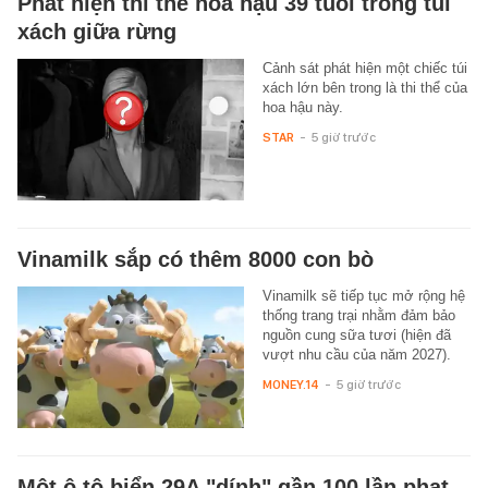
Phát hiện thi thể hoa hậu 39 tuổi trong túi
xách giữa rừng
Cảnh sát phát hiện một chiếc túi
xách lớn bên trong là thi thể của
hoa hậu này.
STAR
-
5 giờ trước
Vinamilk sắp có thêm 8000 con bò
Vinamilk sẽ tiếp tục mở rộng hệ
thống trang trại nhằm đảm bảo
nguồn cung sữa tươi (hiện đã
vượt nhu cầu của năm 2027).
MONEY.14
-
5 giờ trước
Một ô tô biển 29A "dính" gần 100 lần phạt