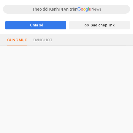
Theo dõi Kenh14.vn trên
Chia sẻ
Sao chép link
CÙNG MỤC
ĐANG HOT