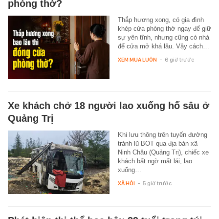
phòng thờ?
Thắp hương xong, có gia đình
khép cửa phòng thờ ngay để giữ
sự yên tĩnh, nhưng cũng có nhà
để cửa mở khá lâu. Vậy cách…
XEM MUA LUÔN
-
6 giờ trước
Xe khách chở 18 người lao xuống hố sâu ở
Quảng Trị
Khi lưu thông trên tuyến đường
tránh lũ BOT qua địa bàn xã
Ninh Châu (Quảng Trị), chiếc xe
khách bất ngờ mất lái, lao
xuống…
XÃ HỘI
-
5 giờ trước