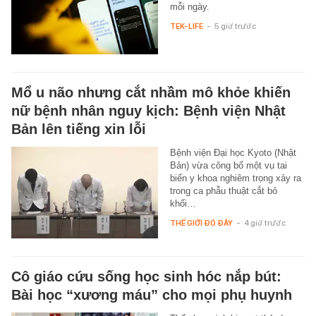
mỗi ngày.
TEK-LIFE
-
5 giờ trước
Mổ u não nhưng cắt nhầm mô khỏe khiến
nữ bệnh nhân nguy kịch: Bệnh viện Nhật
Bản lên tiếng xin lỗi
Bệnh viện Đại học Kyoto (Nhật
Bản) vừa công bố một vụ tai
biến y khoa nghiêm trọng xảy ra
trong ca phẫu thuật cắt bỏ
khối…
THẾ GIỚI ĐÓ ĐÂY
-
4 giờ trước
Cô giáo cứu sống học sinh hóc nắp bút:
Bài học “xương máu” cho mọi phụ huynh