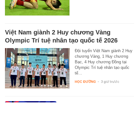
Việt Nam giành 2 Huy chương Vàng
Olympic Trí tuệ nhân tạo quốc tế 2026
Đội tuyển Việt Nam giành 2 Huy
chương Vàng, 1 Huy chương
Bạc, 4 Huy chương Đồng tại
Olympic Trí tuệ nhân tạo quốc
tế…
HỌC ĐƯỜNG
-
3 giờ trước
HLV Kim Sang-sik phê bình tuyển Việt
Nam: "Các cầu thủ mất tập trung dẫn đến
bàn thua"