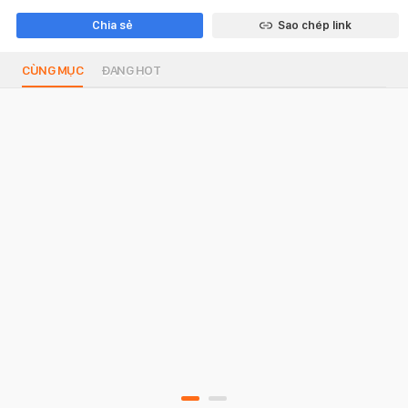
Chia sẻ
Sao chép link
CÙNG MỤC
ĐANG HOT