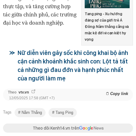
thực tập, và tăng cường hợp
tác giữa chính phủ, các trường
Tang ping - Xu hướng
đáng sợ của giới trẻ Á
đại học và doanh nghiệp.
Đông: Nằm thẳng cẳng và
mặc kệ đời vì cạn kiệt hy
vọng
Nữ diễn viên gây sốc khi công khai bộ ảnh
cận cảnh khoảnh khắc sinh con: Lột tả tất
cả những gì đau đớn và hạnh phúc nhất
của người làm mẹ
Theo
vtv.vn
Copy link
12/05/2025 17:58 (GMT +7)
Tags
Nằm Thẳng
Tang Ping
Theo dõi Kenh14.vn trên