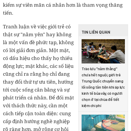
kiếm sự viên mãn cá nhân hơn là tham vọng thăng
tiến.
Tranh luận về việc giới trẻ có
TIN LIÊN QUAN
thật sự "nằm yên" hay không
là một vấn đề phức tạp, không
có lời giải đơn giản. Một mặt,
có dấu hiệu cho thấy họ thiếu
động lực; mặt khác, các số liệu
Trào lưu ''nằm thẳng''
cũng chỉ ra rằng họ chỉ đang
chưa hết nguội, giới trẻ
thay đổi thứ tự ưu tiên, hướng
Trung Quốc chuyển sang
lối sống tằn tiện khi áp lực
tới cuộc sống cân bằng và sự
kinh tế bủa vây, có người
phát triển cá nhân. Để đối mặt
chọn ở tại chùa để tiết
với thách thức này, cần một
kiệm chi phí
cách tiếp cận toàn diện: cung
cấp định hướng nghề nghiệp
rõ ràng hơn, mở rộng cơ hội