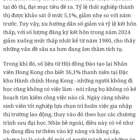
tại đô thị, đạt mục tiêu đề ra. Tỷ lệ thất nghiệp thành
thị được khảo sát ở mức 5,1%, giảm nhẹ so với năm
trước. Tuy vậy, xu hướng dân số giảm và tỷ lệ kết hôn
thấp, với số lượng đăng ký kết hôn trong năm 2024
giảm xuống mức thấp nhất kể từ năm 1980, cho thấy
những vấn đề sâu xa hơn đang âm thầm tích tụ.
Trong khi đó, số liệu từ Hội đồng Đào tạo lại Nhân
viên Hong Kong cho biết 36,1% thanh niên tại Đặc
khu Hành chính Hong Kong - những người không đi
học cũng không có việc làm - nói rằng họ không có kế
hoạch tìm kiếm công việc nào cả. Ngày càng nhiều
sinh viên tốt nghiệp lựa chọn trì hoãn việc gia nhập
thị trường lao động, thay vào đó theo học các chương
trình sau đại học. Nhìn bề ngoài, điều này có vẻ như
họ đang đầu tư thêm vào kỹ năng và bằng cấp,
nhưng lại là cách để một số người tránh né những áp