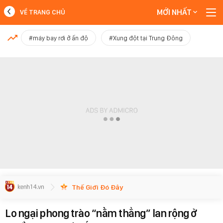
MỚI NHẤT
VỀ TRANG CHỦ
MỚI NHẤT
#máy bay rơi ở ấn độ
#Xung đột tại Trung Đông
Xem thêm
Thế Giới Đó Đây
Lo ngại phong trào “nằm thẳng” lan rộng ở