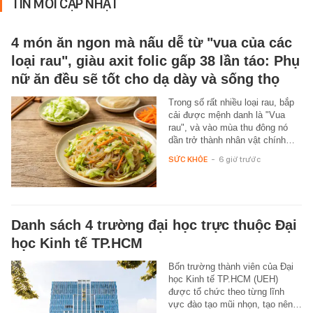
TIN MỚI CẬP NHẬT
4 món ăn ngon mà nấu dễ từ "vua của các
loại rau", giàu axit folic gấp 38 lần táo: Phụ
nữ ăn đều sẽ tốt cho dạ dày và sống thọ
Trong số rất nhiều loại rau, bắp
cải được mệnh danh là "Vua
rau", và vào mùa thu đông nó
dần trở thành nhân vật chính…
SỨC KHỎE
-
6 giờ trước
Danh sách 4 trường đại học trực thuộc Đại
học Kinh tế TP.HCM
Bốn trường thành viên của Đại
học Kinh tế TP.HCM (UEH)
được tổ chức theo từng lĩnh
vực đào tạo mũi nhọn, tạo nên…