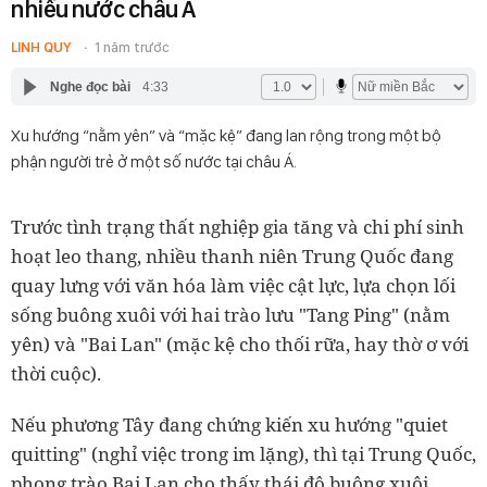
nhiều nước châu Á
LINH QUY
1 năm trước
Nghe đọc bài
4:33
Xu hướng “nằm yên” và “mặc kệ” đang lan rộng trong một bộ
phận người trẻ ở một số nước tại châu Á.
Trước tình trạng thất nghiệp gia tăng và chi phí sinh
hoạt leo thang, nhiều thanh niên Trung Quốc đang
quay lưng với văn hóa làm việc cật lực, lựa chọn lối
sống buông xuôi với hai trào lưu "Tang Ping" (nằm
yên) và "Bai Lan" (mặc kệ cho thối rữa, hay thờ ơ với
thời cuộc).
Nếu phương Tây đang chứng kiến xu hướng "quiet
quitting" (nghỉ việc trong im lặng), thì tại Trung Quốc,
phong trào Bai Lan cho thấy thái độ buông xuôi