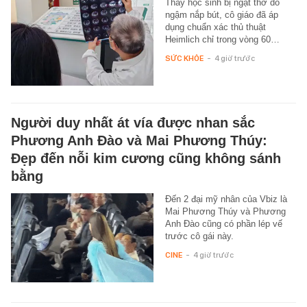
Thấy học sinh bị ngạt thở do
ngậm nắp bút, cô giáo đã áp
dụng chuẩn xác thủ thuật
Heimlich chỉ trong vòng 60…
SỨC KHỎE
-
4 giờ trước
Người duy nhất át vía được nhan sắc
Phương Anh Đào và Mai Phương Thúy:
Đẹp đến nỗi kim cương cũng không sánh
bằng
Đến 2 đại mỹ nhân của Vbiz là
Mai Phương Thúy và Phương
Anh Đào cũng có phần lép vế
trước cô gái này.
CINE
-
4 giờ trước