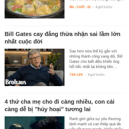
ĂN - CHƠI - ĐI
-
4 giờ trước
Bill Gates cay đắng thừa nhận sai lầm lớn
nhất cuộc đời
Sau hơn nửa thế kỷ gắn với
những thành công vang dội, Bill
Gates cho biết điều khiến ông
hối tiếc nhất lại không liên…
TEK-LIFE
-
4 giờ trước
4 thứ cha mẹ cho đi càng nhiều, con cái
càng dễ bị "hủy hoại" tương lai
Ranh giới giữa sự yêu thương
lành mạnh và can thiệp quá đà