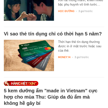
vốn rất mong manh, khiến nhiều
bậc phụ huynh vô tình tước…
HỌC ĐƯỜNG
-
3 giờ trước
Vì sao thẻ tín dụng chỉ có thời hạn 5 năm?
Thời hạn thẻ tín dụng thường
được in ở mặt trước hoặc sau
của thẻ.
MONEY.14
-
3 giờ trước
5 kem dưỡng ẩm "made in Vietnam" cực
hợp cho mùa Thu: Giúp da đủ ẩm mà
không hề gây bí