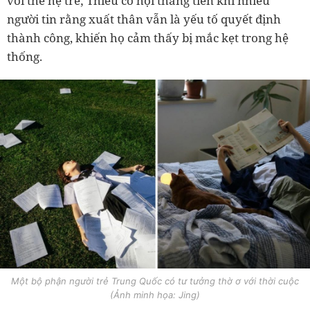
với thế hệ trẻ; Thiếu cơ hội thăng tiến khi nhiều
người tin rằng xuất thân vẫn là yếu tố quyết định
thành công, khiến họ cảm thấy bị mắc kẹt trong hệ
thống.
Một bộ phận người trẻ Trung Quốc có tư tưởng thờ ơ với thời cuộc
(Ảnh minh họa: Jing)