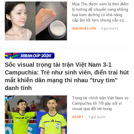
Mùa Thu được xem là thời điểm
lý tưởng để chuyển sang những
loại kem dưỡng có khả năng
cấp ẩm tốt hơn nhưng vẫn có…
XEM MUA LUÔN
-
3 giờ trước
Sốc visual trọng tài trận Việt Nam 3-1
Campuchia: Trẻ như sinh viên, điển trai hút
mắt khiến dân mạng thi nhau "truy tìm"
danh tính
Trọng tài chính trận Việt Nam vs
Campuchia tối 7/8 gây sốt vì
visual quá đỗi trẻ trung.
SPORT
-
3 giờ trước