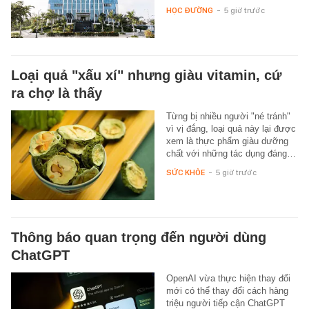
HỌC ĐƯỜNG
-
5 giờ trước
Loại quả "xấu xí" nhưng giàu vitamin, cứ
ra chợ là thấy
Từng bị nhiều người "né tránh"
vì vị đắng, loại quả này lại được
xem là thực phẩm giàu dưỡng
chất với những tác dụng đáng…
SỨC KHỎE
-
5 giờ trước
Thông báo quan trọng đến người dùng
ChatGPT
OpenAI vừa thực hiện thay đổi
mới có thể thay đổi cách hàng
triệu người tiếp cận ChatGPT