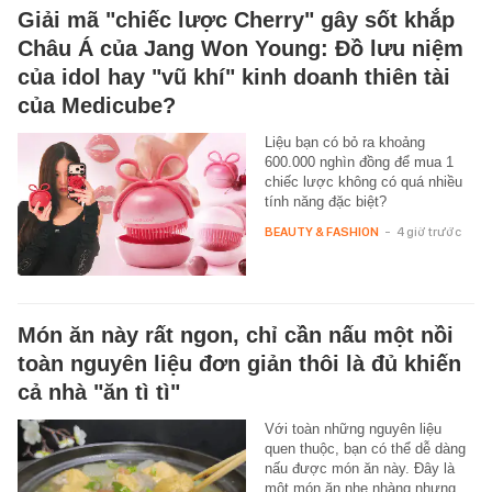
Giải mã "chiếc lược Cherry" gây sốt khắp
Châu Á của Jang Won Young: Đồ lưu niệm
của idol hay "vũ khí" kinh doanh thiên tài
của Medicube?
Liệu bạn có bỏ ra khoảng
600.000 nghìn đồng để mua 1
chiếc lược không có quá nhiều
tính năng đặc biệt?
BEAUTY & FASHION
-
4 giờ trước
Món ăn này rất ngon, chỉ cần nấu một nồi
toàn nguyên liệu đơn giản thôi là đủ khiến
cả nhà "ăn tì tì"
Với toàn những nguyên liệu
quen thuộc, bạn có thể dễ dàng
nấu được món ăn này. Đây là
một món ăn nhẹ nhàng nhưng…