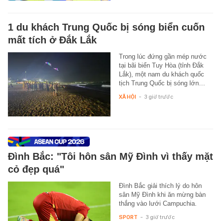
1 du khách Trung Quốc bị sóng biển cuốn
mất tích ở Đắk Lắk
Trong lúc đứng gần mép nước
tại bãi biển Tuy Hòa (tỉnh Đắk
Lắk), một nam du khách quốc
tịch Trung Quốc bị sóng lớn…
XÃ HỘI
-
3 giờ trước
Đình Bắc: "Tôi hôn sân Mỹ Đình vì thấy mặt
cỏ đẹp quá"
Đình Bắc giải thích lý do hôn
sân Mỹ Đình khi ăn mừng bàn
thắng vào lưới Campuchia.
SPORT
-
3 giờ trước