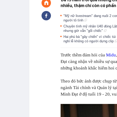
nhiều, thậm chí còn có phần 
"Mỹ nữ livestream" đang nuôi 2 co
người tỏ tình
Chuyện tình mỹ nhân U40 đóng Lật 
nhưng giờ vẫn "gối chiếc"
Hai phú bà "gây chiến" vì chiếc t
nghỉ lễ không có người dựng clip
Trước thềm đám hỏi của
Midu
Đạt càng nhận về nhiều sự qua
những khoảnh khắc hiếm hoi c
Theo đó bức ảnh được chụp từ
ngành Tài chính và Quản lý tại
Minh Đạt ở độ tuổi 19 - 20, v