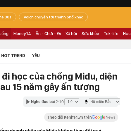
he 30s
dịch chuyển tới thành phố khác
 sống
Money.14
Ăn - Chơi - Đi
Xã hội
Sức khỏe
Tek-life
Học
HOT TREND
YÊU
 đi học của chồng Midu, diện
au 15 năm gây ấn tượng
2:10
Nghe đọc bài
Theo dõi Kenh14.vn trên
hồng doanh nhân của Midu không thay đổi quá