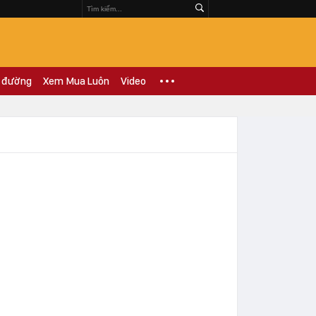
 đường
Xem Mua Luôn
Video