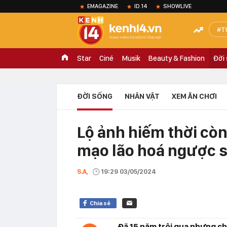
EMAGAZINE
ID.14
SHOWLIVE
T
Star
Ciné
Musik
Beauty & Fashion
Đời
ĐỜI SỐNG
NHÂN VẬT
XEM ĂN CHƠI
Lộ ảnh hiếm thời còn
mạo lão hoá ngược s
S.A,
19:29 03/05/2024
Chia sẻ
Đã 15 năm trôi qua nhưng c