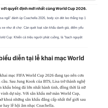
 với quyết định mới nhất cùng World Cup 2026.
sa ngã" đánh úp Coachella 2026, body xịn đét leo thẳng top 1
u xe như đi chợ: Càn quét loạt sân khấu danh giá, điểm yếu
World Cup: Khiến cả triệu người phát cuồng, là "bạch nguyệt
iểu diễn tại lễ khai mạc World
ễ khai mạc FIFA World Cup 2026 đang tạo nên cơn
n cầu. Sau Jung Kook của BTS, Lisa trở thành nghệ
n khấu bóng đá lớn nhất hành tinh, đồng thời là nữ
c vinh dự này. Với sân khấu mở màn World Cup,
 mở khoá những sân khấu đẳng cấp nhất thế giới sau
ar hay lễ hội âm nhạc Coachella.