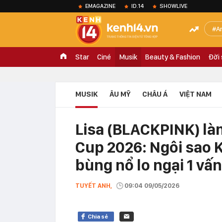
EMAGAZINE
ID.14
SHOWLIVE
A
Star
Ciné
Musik
Beauty & Fashion
Đời
MUSIK
ÂU MỸ
CHÂU Á
VIỆT NAM
Lisa (BLACKPINK) là
Cup 2026: Ngôi sao 
bùng nổ lo ngại 1 vấn
TUYẾT ANH,
09:04 09/05/2026
Chia sẻ