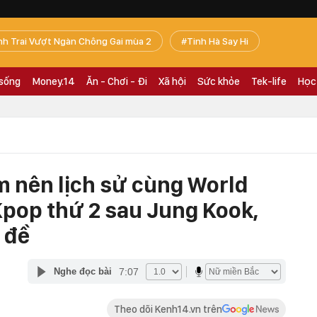
nh Trai Vượt Ngàn Chông Gai mùa 2
Tinh Hà Say Hi
 sống
Money.14
Ăn - Chơi - Đi
Xã hội
Sức khỏe
Tek-life
Học
m nên lịch sử cùng World
Kpop thứ 2 sau Jung Kook,
 đề
7:07
Nghe đọc bài
Theo dõi Kenh14.vn trên