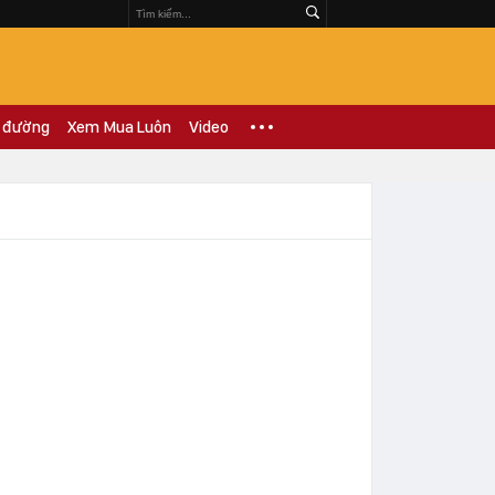
 đường
Xem Mua Luôn
Video