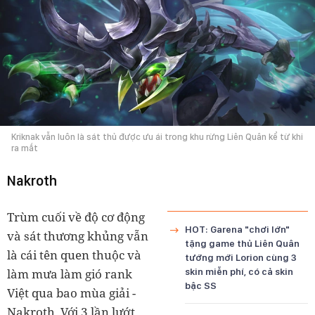
Kriknak vẫn luôn là sát thủ được ưu ái trong khu rừng Liên Quân kể từ khi
ra mắt
Nakroth
Trùm cuối về độ cơ động
HOT: Garena "chơi lớn"
và sát thương khủng vẫn
tặng game thủ Liên Quân
là cái tên quen thuộc và
tướng mới Lorion cùng 3
làm mưa làm gió rank
skin miễn phí, có cả skin
bậc SS
Việt qua bao mùa giải -
Nakroth. Với 3 lần lướt