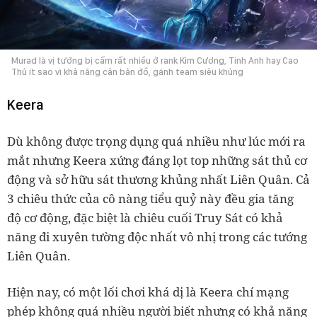
Murad là vị tướng bị cấm rất nhiều ở rank Kim Cương, Tinh Anh hay Cao
Thủ ít sao vì khả năng cân bản đồ, gánh team siêu khủng
Keera
Dù không được trọng dụng quá nhiều như lúc mới ra
mắt nhưng Keera xứng đáng lọt top những sát thủ cơ
động và sở hữu sát thương khủng nhất Liên Quân. Cả
3 chiêu thức của cô nàng tiểu quỷ này đều gia tăng
độ cơ động, đặc biệt là chiêu cuối Truy Sát có khả
năng đi xuyên tường độc nhất vô nhị trong các tướng
Liên Quân.
Hiện nay, có một lối chơi khá dị là Keera chí mạng
phép không quá nhiều người biết nhưng có khả năng