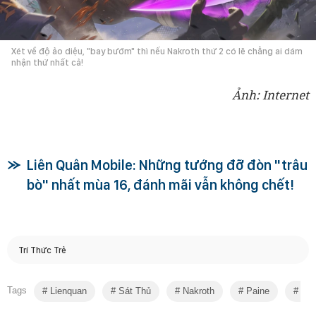
Xét về độ ảo diệu, "bay bướm" thì nếu Nakroth thứ 2 có lẽ chẳng ai dám
nhận thứ nhất cả!
Ảnh: Internet
Liên Quân Mobile: Những tướng đỡ đòn "trâu
bò" nhất mùa 16, đánh mãi vẫn không chết!
Trí Thức Trẻ
Tags
Lienquan
Sát Thủ
Nakroth
Paine
Liê