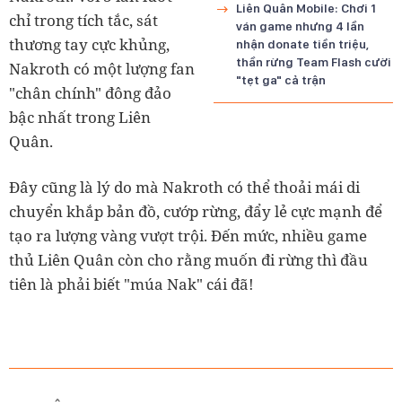
Liên Quân Mobile: Chơi 1
chỉ trong tích tắc, sát
ván game nhưng 4 lần
thương tay cực khủng,
nhận donate tiền triệu,
thần rừng Team Flash cười
Nakroth có một lượng fan
"tẹt ga" cả trận
"chân chính" đông đảo
bậc nhất trong Liên
Quân.
Đây cũng là lý do mà Nakroth có thể thoải mái di
chuyển khắp bản đồ, cướp rừng, đẩy lẻ cực mạnh để
tạo ra lượng vàng vượt trội.
Đến mức, nhiều game
thủ Liên Quân còn cho rằng muốn đi rừng thì đầu
tiên là phải biết "múa Nak" cái đã!