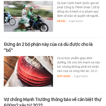
Ủy ban Cạnh tranh Quốc gia xử
phạt Công ty TNHH Grab 1,36 tỷ
đồng do 6 hành vi vi phạm quy
định về bảo vệ quyền lợi người…
XÃ HỘI
-
5 giờ trước
Đừng ăn 2 bộ phận này của cá dù được cho là
"bổ"
Cá là thực phẩm giàu dinh
dưỡng, tốt cho tim mạch và não
bộ, nhưng không phải bộ phận
nào của cá cũng nên ăn. Có 2…
SỨC KHỎE
-
5 giờ trước
Vợ chồng Mạnh Trường thông báo về căn biệt thự
600m2 xây từ 2022