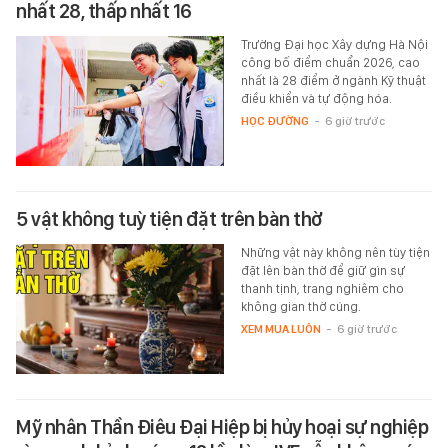
nhất 28, thấp nhất 16
Trường Đại học Xây dựng Hà Nội
công bố điểm chuẩn 2026, cao
nhất là 28 điểm ở ngành Kỹ thuật
điều khiển và tự động hóa.
HỌC ĐƯỜNG
-
6 giờ trước
5 vật không tuỳ tiện đặt trên bàn thờ
Những vật này không nên tùy tiện
đặt lên bàn thờ để giữ gìn sự
thanh tịnh, trang nghiêm cho
không gian thờ cúng.
XEM MUA LUÔN
-
6 giờ trước
Mỹ nhân Thần Điêu Đại Hiệp bị hủy hoại sự nghiệp