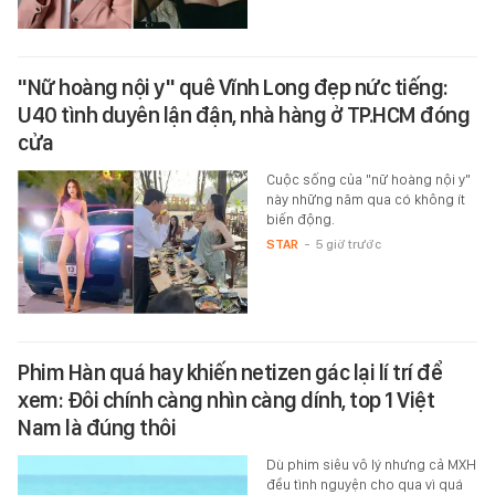
"Nữ hoàng nội y" quê Vĩnh Long đẹp nức tiếng:
U40 tình duyên lận đận, nhà hàng ở TP.HCM đóng
cửa
Cuộc sống của "nữ hoàng nội y"
này những năm qua có không ít
biến động.
STAR
-
5 giờ trước
Phim Hàn quá hay khiến netizen gác lại lí trí để
xem: Đôi chính càng nhìn càng dính, top 1 Việt
Nam là đúng thôi
Dù phim siêu vô lý nhưng cả MXH
đều tình nguyện cho qua vì quá