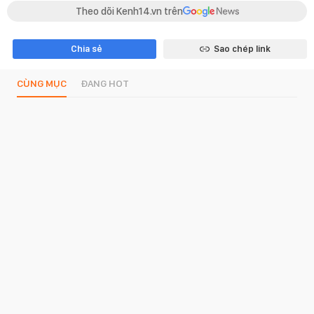
Theo dõi Kenh14.vn trên
Chia sẻ
Sao chép link
CÙNG MỤC
ĐANG HOT