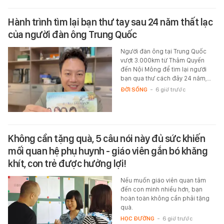
Hành trình tìm lại bạn thư tay sau 24 năm thất lạc
của người đàn ông Trung Quốc
Người đàn ông tại Trung Quốc
vượt 3.000km từ Thâm Quyến
đến Nội Mông để tìm lại người
bạn qua thư cách đây 24 năm,…
ĐỜI SỐNG
-
6 giờ trước
Không cần tặng quà, 5 câu nói này đủ sức khiến
mối quan hệ phụ huynh - giáo viên gắn bó khăng
khít, con trẻ được hưởng lợi!
Nếu muốn giáo viên quan tâm
đến con mình nhiều hơn, bạn
hoàn toàn không cần phải tặng
quà.
HỌC ĐƯỜNG
-
6 giờ trước