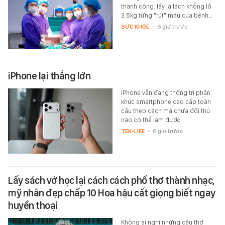
thành công, lấy lá lách khổng lồ
3,5kg từng "rút" máu của bệnh…
SỨC KHỎE
-
6 giờ trước
iPhone lại thắng lớn
iPhone vẫn đang thống trị phân
khúc smartphone cao cấp toàn
cầu theo cách mà chưa đối thủ
nào có thể làm được.
TEK-LIFE
-
6 giờ trước
Lấy sách vở học lại cách cách phổ thơ thành nhạc,
mỹ nhân đẹp chấp 10 Hoa hậu cất giọng biết ngay
huyền thoại
Không ai nghĩ những câu thơ