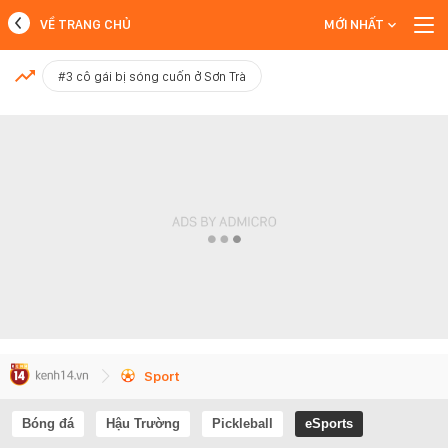
VỀ TRANG CHỦ
MỚI NHẤT
MỚI NHẤT
#3 cô gái bị sóng cuốn ở Sơn Trà
Xem thêm
Sport
Bóng đá
Hậu Trường
Pickleball
eSports