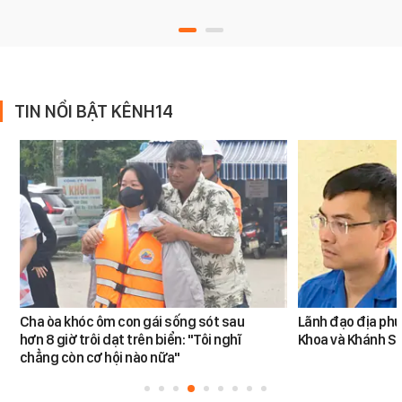
TIN NỔI BẬT KÊNH14
Cha òa khóc ôm con gái sống sót sau
Lãnh đạo địa phư
hơn 8 giờ trôi dạt trên biển: "Tôi nghĩ
Khoa và Khánh S
chẳng còn cơ hội nào nữa"