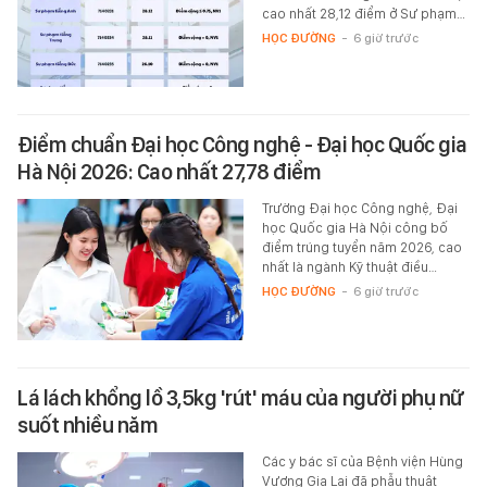
cao nhất 28,12 điểm ở Sư phạm…
HỌC ĐƯỜNG
-
6 giờ trước
Điểm chuẩn Đại học Công nghệ - Đại học Quốc gia
Hà Nội 2026: Cao nhất 27,78 điểm
Trường Đại học Công nghệ, Đại
học Quốc gia Hà Nội công bố
điểm trúng tuyển năm 2026, cao
nhất là ngành Kỹ thuật điều…
HỌC ĐƯỜNG
-
6 giờ trước
Lá lách khổng lồ 3,5kg 'rút' máu của người phụ nữ
suốt nhiều năm
Các y bác sĩ của Bệnh viện Hùng
Vương Gia Lai đã phẫu thuật