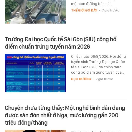
một con đường trên núi.
THẾ GIỚI ĐÓ ĐÂY
-
7 giờ trước
Trường Đại học Quốc tế Sài Gòn (SIU) công bố
điểm chuẩn trúng tuyển năm 2026
Chiều ngày 09/8/2026, Hội đồng
tuyển sinh Trường Đại học Quốc
tế Sài Gòn (SIU) đã chính thức
công bố điểm trúng tuyển của…
HỌC ĐƯỜNG
-
7 giờ trước
Chuyện chưa từng thấy: Một nghề bình dân đang
được săn đón nhất ở Nga, mức lương gần 200
triệu đồng/tháng