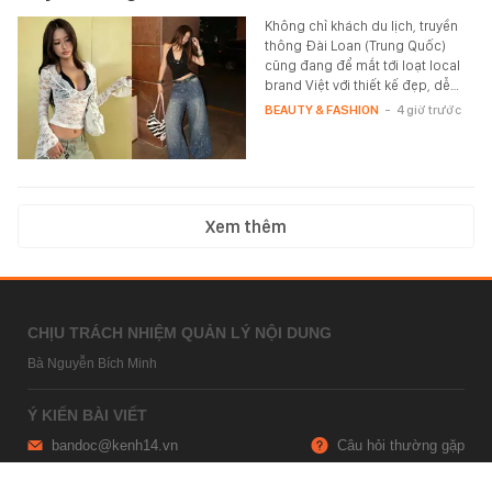
Không chỉ khách du lịch, truyền
thông Đài Loan (Trung Quốc)
cũng đang để mắt tới loạt local
brand Việt với thiết kế đẹp, dễ…
BEAUTY & FASHION
-
4 giờ trước
Xem thêm
CHỊU TRÁCH NHIỆM QUẢN LÝ NỘI DUNG
Bà Nguyễn Bích Minh
Ý KIẾN BÀI VIẾT
bandoc@kenh14.vn
Câu hỏi thường gặp