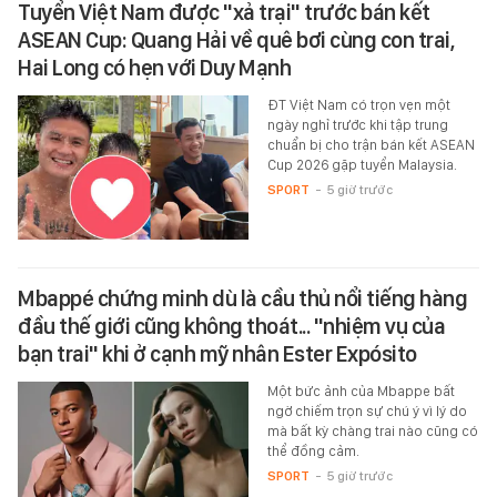
Tuyển Việt Nam được "xả trại" trước bán kết
ASEAN Cup: Quang Hải về quê bơi cùng con trai,
Hai Long có hẹn với Duy Mạnh
ĐT Việt Nam có trọn vẹn một
ngày nghỉ trước khi tập trung
chuẩn bị cho trận bán kết ASEAN
Cup 2026 gặp tuyển Malaysia.
SPORT
-
5 giờ trước
Mbappé chứng minh dù là cầu thủ nổi tiếng hàng
đầu thế giới cũng không thoát... "nhiệm vụ của
bạn trai" khi ở cạnh mỹ nhân Ester Expósito
Một bức ảnh của Mbappe bất
ngờ chiếm trọn sự chú ý vì lý do
mà bất kỳ chàng trai nào cũng có
thể đồng cảm.
SPORT
-
5 giờ trước