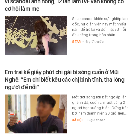
vì scandal ảnh nóng, 12 lần làm IVF vẫn không có
cơ hội làm mẹ
Sau scandal khiến sự nghiệp lao
dốc, nữ diễn viên này mất nhiều
năm để trở lại và đối mặt với nỗi
đau riêng trong hôn nhân.
STAR
-
6 giờ trước
Em trai kể giây phút chị gái bị sóng cuốn ở Mũi
Nghê: “Em chỉ biết kêu các chị bình tĩnh, thả lỏng
người để nổi”
Một đợt sóng lớn bất ngờ ập lên
ghềnh đá, cuốn chị ruột cùng 2
người bạn xuống biển. Đứng trên
bờ, nam thanh niên 20 tuổi liên…
XÃ HỘI
-
6 giờ trước