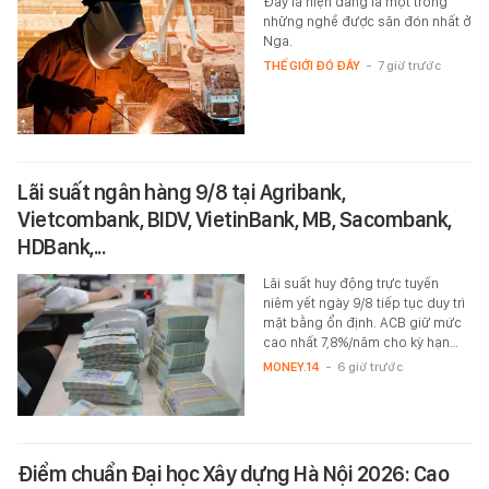
Đây là hiện đang là một trong
những nghề được săn đón nhất ở
Nga.
THẾ GIỚI ĐÓ ĐÂY
-
7 giờ trước
Lãi suất ngân hàng 9/8 tại Agribank,
Vietcombank, BIDV, VietinBank, MB, Sacombank,
HDBank,...
Lãi suất huy động trực tuyến
niêm yết ngày 9/8 tiếp tục duy trì
mặt bằng ổn định. ACB giữ mức
cao nhất 7,8%/năm cho kỳ hạn…
MONEY.14
-
6 giờ trước
Điểm chuẩn Đại học Xây dựng Hà Nội 2026: Cao