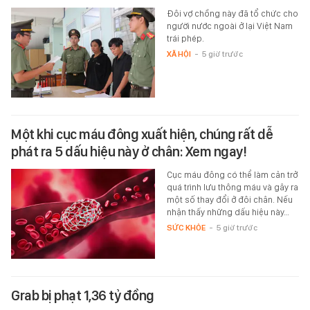
Đôi vợ chồng này đã tổ chức cho
người nước ngoài ở lại Việt Nam
trái phép.
XÃ HỘI
-
5 giờ trước
Một khi cục máu đông xuất hiện, chúng rất dễ
phát ra 5 dấu hiệu này ở chân: Xem ngay!
Cục máu đông có thể làm cản trở
quá trình lưu thông máu và gây ra
một số thay đổi ở đôi chân. Nếu
nhận thấy những dấu hiệu này…
SỨC KHỎE
-
5 giờ trước
Grab bị phạt 1,36 tỷ đồng