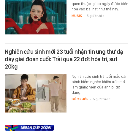
quen thuộc lại có ngày được biến
hóa vào bài hát như thế này.
MUSIK
-
5 giờ trước
Nghiên cứu sinh mới 23 tuổi nhận tin ung thư dạ
dày giai đoạn cuối: Trải qua 22 đợt hóa trị, sụt
20kg
Nghiên cứu sinh trẻ tuổi mắc căn
bệnh hiểm nghèo khiến ước mơ
làm giảng viên của anh bị dở
dang.
SỨC KHỎE
-
5 giờ trước