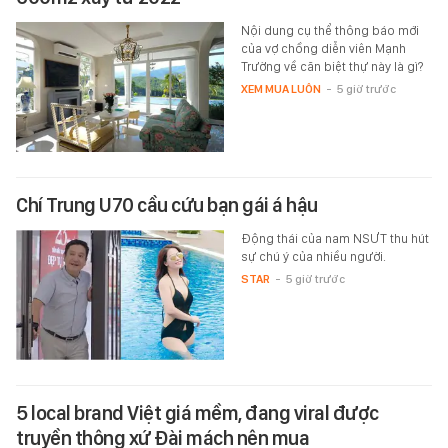
Nội dung cụ thể thông báo mới
của vợ chồng diễn viên Mạnh
Trường về căn biệt thự này là gì?
XEM MUA LUÔN
-
5 giờ trước
Chí Trung U70 cầu cứu bạn gái á hậu
Động thái của nam NSƯT thu hút
sự chú ý của nhiều người.
STAR
-
5 giờ trước
5 local brand Việt giá mềm, đang viral được
truyền thông xứ Đài mách nên mua