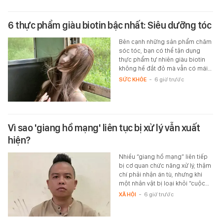
6 thực phẩm giàu biotin bậc nhất: Siêu dưỡng tóc
Bên cạnh những sản phẩm chăm
sóc tóc, bạn có thể tận dụng
thực phẩm tự nhiên giàu biotin
không hề đắt đỏ mà vẫn có mái…
SỨC KHỎE
-
6 giờ trước
Vì sao 'giang hồ mạng' liên tục bị xử lý vẫn xuất
hiện?
Nhiều “giang hồ mạng” liên tiếp
bị cơ quan chức năng xử lý, thậm
chí phải nhận án tù, nhưng khi
một nhân vật bị loại khỏi “cuộc…
XÃ HỘI
-
6 giờ trước