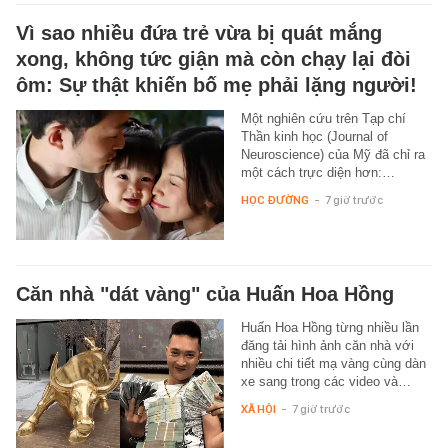
Vì sao nhiều đứa trẻ vừa bị quát mắng
xong, không tức giận mà còn chạy lại đòi
ôm: Sự thật khiến bố mẹ phải lặng người!
Một nghiên cứu trên Tạp chí
Thần kinh học (Journal of
Neuroscience) của Mỹ đã chỉ ra
một cách trực diện hơn:…
HỌC ĐƯỜNG
-
7 giờ trước
Căn nhà "dát vàng" của Huấn Hoa Hồng
Huấn Hoa Hồng từng nhiều lần
đăng tải hình ảnh căn nhà với
nhiều chi tiết mạ vàng cùng dàn
xe sang trong các video và…
XÃ HỘI
-
7 giờ trước