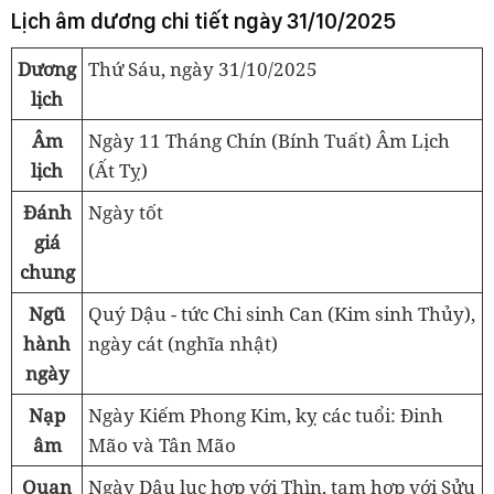
Lịch âm dương chi tiết ngày 31/10/2025
Dương
Thứ Sáu, ngày 31/10/2025
lịch
Âm
Ngày 11 Tháng Chín (Bính Tuất) Âm Lịch
lịch
(Ất Tỵ)
Đánh
Ngày tốt
giá
chung
Ngũ
Quý Dậu - tức Chi sinh Can (Kim sinh Thủy),
hành
ngày cát (nghĩa nhật)
ngày
Nạp
Ngày Kiếm Phong Kim, kỵ các tuổi: Đinh
âm
Mão và Tân Mão
Quan
Ngày Dậu lục hợp với Thìn, tam hợp với Sửu