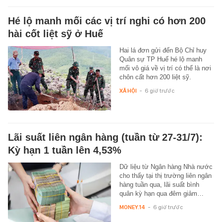
Hé lộ manh mối các vị trí nghi có hơn 200
hài cốt liệt sỹ ở Huế
Hai lá đơn gửi đến Bộ Chỉ huy
Quân sự TP Huế hé lộ manh
mối vô giá về vị trí có thể là nơi
chôn cất hơn 200 liệt sỹ.
XÃ HỘI
-
6 giờ trước
Lãi suất liên ngân hàng (tuần từ 27-31/7):
Kỳ hạn 1 tuần lên 4,53%
Dữ liệu từ Ngân hàng Nhà nước
cho thấy tại thị trường liên ngân
hàng tuần qua, lãi suất bình
quân kỳ hạn qua đêm giảm…
MONEY.14
-
6 giờ trước