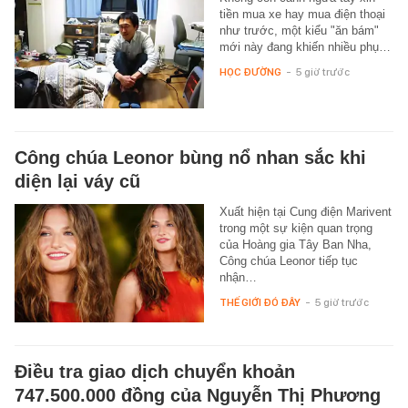
tiền mua xe hay mua điện thoại
như trước, một kiểu "ăn bám"
mới này đang khiến nhiều phụ…
HỌC ĐƯỜNG
-
5 giờ trước
Công chúa Leonor bùng nổ nhan sắc khi
diện lại váy cũ
Xuất hiện tại Cung điện Marivent
trong một sự kiện quan trọng
của Hoàng gia Tây Ban Nha,
Công chúa Leonor tiếp tục
nhận…
THẾ GIỚI ĐÓ ĐÂY
-
5 giờ trước
Điều tra giao dịch chuyển khoản
747.500.000 đồng của Nguyễn Thị Phương