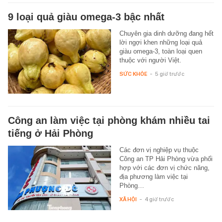
9 loại quả giàu omega-3 bậc nhất
Chuyên gia dinh dưỡng đang hết
lời ngợi khen những loại quả
giàu omega-3, toàn loại quen
thuộc với người Việt.
SỨC KHỎE
-
5 giờ trước
Công an làm việc tại phòng khám nhiều tai
tiếng ở Hải Phòng
Các đơn vị nghiệp vụ thuộc
Công an TP Hải Phòng vừa phối
hợp với các đơn vị chức năng,
địa phương làm việc tại
Phòng…
XÃ HỘI
-
4 giờ trước