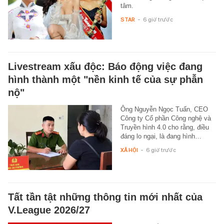
tâm.
STAR
-
6 giờ trước
Livestream xấu độc: Báo động việc đang
hình thành một "nền kinh tế của sự phẫn
nộ"
Ông Nguyễn Ngọc Tuấn, CEO
Công ty Cổ phần Công nghệ và
Truyền hình 4.0 cho rằng, điều
đáng lo ngại, là đang hình…
XÃ HỘI
-
6 giờ trước
Tất tần tật những thông tin mới nhất của
V.League 2026/27