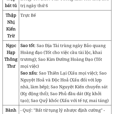
bát tú
trị ngày thứ 6
Thập
Trực Bế
Nhị
Kiến
Trừ
Ngọc
Sao tốt
: Sao Địa Tài trùng ngày Bảo quang
Hạp
Hoàng đạo (Tốt cho việc cầu tài lộc, khai
Thông
trương); Sao Kim Đường Hoàng Đạo (Tốt
Thư
mọi việc)
Sao xấu
: Sao Thiên Lại (Xấu mọi việc); Sao
Nguyệt Hoả và Độc Hoả (Xấu đối với lợp
nhà, làm bếp); Sao Nguyệt Kiến chuyển sát
(Kỵ động thổ); Sao Phủ đầu dát (Kỵ khởi
tạo); Sao Quỷ khốc (Xấu với tế tự, mai táng)
Bành
- Quý: "Bất từ tụng lý nhược định cường" -