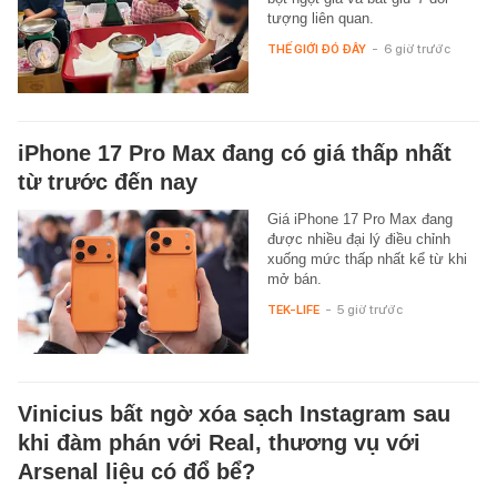
tượng liên quan.
THẾ GIỚI ĐÓ ĐÂY
-
6 giờ trước
iPhone 17 Pro Max đang có giá thấp nhất
từ trước đến nay
Giá iPhone 17 Pro Max đang
được nhiều đại lý điều chỉnh
xuống mức thấp nhất kể từ khi
mở bán.
TEK-LIFE
-
5 giờ trước
Vinicius bất ngờ xóa sạch Instagram sau
khi đàm phán với Real, thương vụ với
Arsenal liệu có đổ bể?