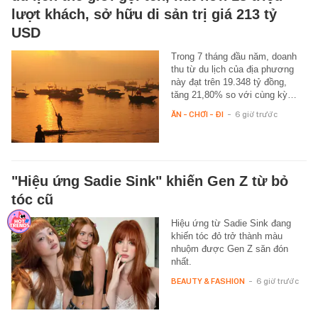
lượt khách, sở hữu di sản trị giá 213 tỷ
USD
Trong 7 tháng đầu năm, doanh
thu từ du lịch của địa phương
này đạt trên 19.348 tỷ đồng,
tăng 21,80% so với cùng kỳ…
ĂN - CHƠI - ĐI
-
6 giờ trước
"Hiệu ứng Sadie Sink" khiến Gen Z từ bỏ
tóc cũ
Hiệu ứng từ Sadie Sink đang
khiến tóc đỏ trở thành màu
nhuộm được Gen Z săn đón
nhất.
BEAUTY & FASHION
-
6 giờ trước