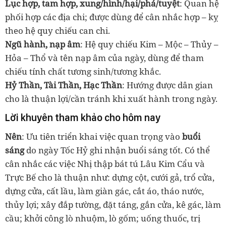
Lục hợp, tam hợp, xung/hình/hại/phá/tuyệt
: Quan hệ
phối hợp các địa chi; được dùng để cân nhắc hợp – kỵ
theo hệ quy chiếu can chi.
Ngũ hành, nạp âm
: Hệ quy chiếu Kim – Mộc – Thủy –
Hỏa – Thổ và tên nạp âm của ngày, dùng để tham
chiếu tính chất tương sinh/tương khắc.
Hỷ Thần, Tài Thần, Hạc Thần
: Hướng được dân gian
cho là thuận lợi/cần tránh khi xuất hành trong ngày.
Lời khuyên tham khảo cho hôm nay
Nên
: Ưu tiên triển khai việc quan trọng vào
buổi
sáng
do ngày Tốc Hỷ ghi nhận buổi sáng tốt. Có thể
cân nhắc các việc Nhị thập bát tú Lâu Kim Cẩu và
Trực Bế cho là thuận như: dựng cột, cưới gả, trổ cửa,
dựng cửa, cất lầu, làm giàn gác, cắt áo, tháo nước,
thủy lợi; xây đắp tường, đặt táng, gắn cửa, kê gác, làm
cầu; khởi công lò nhuộm, lò gốm; uống thuốc, trị