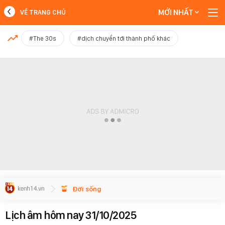
MỚI NHẤT
VỀ TRANG CHỦ
MỚI NHẤT
#The 30s
#dịch chuyển tới thành phố khác
Xem thêm
Đời sống
Lịch âm hôm nay 31/10/2025