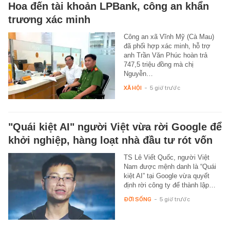
Hoa đến tài khoản LPBank, công an khẩn
trương xác minh
Công an xã Vĩnh Mỹ (Cà Mau)
đã phối hợp xác minh, hỗ trợ
anh Trần Văn Phúc hoàn trả
747,5 triệu đồng mà chị
Nguyễn…
XÃ HỘI
-
5 giờ trước
"Quái kiệt AI" người Việt vừa rời Google để
khởi nghiệp, hàng loạt nhà đầu tư rót vốn
TS Lê Viết Quốc, người Việt
Nam được mệnh danh là “Quái
kiệt AI” tại Google vừa quyết
định rời công ty để thành lập…
ĐỜI SỐNG
-
5 giờ trước