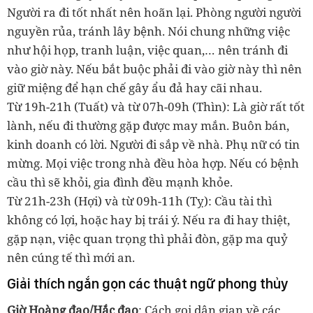
Người ra đi tốt nhất nên hoãn lại. Phòng người người
nguyền rủa, tránh lây bệnh. Nói chung những việc
như hội họp, tranh luận, việc quan,… nên tránh đi
vào giờ này. Nếu bắt buộc phải đi vào giờ này thì nên
giữ miệng để hạn chế gây ẩu đả hay cãi nhau.
Từ 19h-21h (Tuất) và từ 07h-09h (Thìn): Là giờ rất tốt
lành, nếu đi thường gặp được may mắn. Buôn bán,
kinh doanh có lời. Người đi sắp về nhà. Phụ nữ có tin
mừng. Mọi việc trong nhà đều hòa hợp. Nếu có bệnh
cầu thì sẽ khỏi, gia đình đều mạnh khỏe.
Từ 21h-23h (Hợi) và từ 09h-11h (Tỵ): Cầu tài thì
không có lợi, hoặc hay bị trái ý. Nếu ra đi hay thiệt,
gặp nạn, việc quan trọng thì phải đòn, gặp ma quỷ
nên cúng tế thì mới an.
Giải thích ngắn gọn các thuật ngữ phong thủy
Giờ Hoàng đạo/Hắc đạo
: Cách gọi dân gian về các