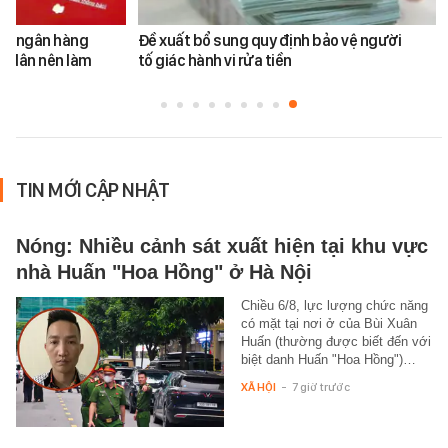
ản ngân hàng
Đề xuất bổ sung quy định bảo vệ người
i dân nên làm
tố giác hành vi rửa tiền
TIN MỚI CẬP NHẬT
Nóng: Nhiều cảnh sát xuất hiện tại khu vực
nhà Huấn "Hoa Hồng" ở Hà Nội
Chiều 6/8, lực lượng chức năng
có mặt tại nơi ở của Bùi Xuân
Huấn (thường được biết đến với
biệt danh Huấn "Hoa Hồng")…
XÃ HỘI
-
7 giờ trước