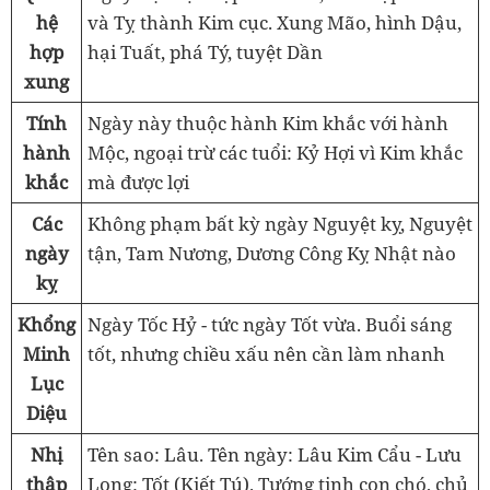
hệ
và Tỵ thành Kim cục. Xung Mão, hình Dậu,
hợp
hại Tuất, phá Tý, tuyệt Dần
xung
Tính
Ngày này thuộc hành Kim khắc với hành
hành
Mộc, ngoại trừ các tuổi: Kỷ Hợi vì Kim khắc
khắc
mà được lợi
Các
Không phạm bất kỳ ngày Nguyệt kỵ, Nguyệt
ngày
tận, Tam Nương, Dương Công Kỵ Nhật nào
kỵ
Khổng
Ngày Tốc Hỷ - tức ngày Tốt vừa. Buổi sáng
Minh
tốt, nhưng chiều xấu nên cần làm nhanh
Lục
Diệu
Nhị
Tên sao: Lâu. Tên ngày: Lâu Kim Cẩu - Lưu
thập
Long: Tốt (Kiết Tú). Tướng tinh con chó, chủ