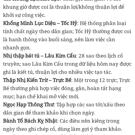
khung giờ được coi là thuận lợi/không thuận lợi để
khởi sự công việc.
Khổng Minh Lục Diệu – Tốc Hỷ
: Hệ thống phân loại
tính chất ngày theo dân gian; Tốc Hỷ thường được coi
là hanh thông vào buổi sáng, nên làm việc cần
nhanh gọn.
Nhị thập bát tú – Lâu Kim Cẩu
: 28 sao theo lịch cổ
truyền; sao Lâu Kim Cẩu trong dữ liệu hôm nay được
ghi là kiết tú, thuận lợi cho nhiều việc tạo tác.
Thập Nhị Kiến Trừ – Trực Bế
: Một trong 12 trực; Trực
Bế thường phù hợp việc đóng, gắn, hoàn tất hạng
mục; hạn chế khai mở việc mới.
Ngọc Hạp Thông Thư
: Tập hợp các sao tốt/xấu theo
dân gian để tham khảo khi chọn ngày.
Bành Tổ Bách Kỵ Nhật
: Các điều nên kiêng trong
ngày theo ghi chép cổ, dùng làm gợi ý tham khảo.