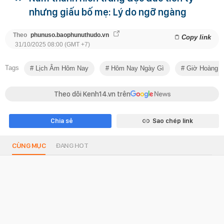
nhưng giấu bố mẹ: Lý do ngỡ ngàng
Theo
phunuso.baophunuthudo.vn
Copy link
31/10/2025 08:00 (GMT +7)
Tags
Lịch Âm Hôm Nay
Hôm Nay Ngày Gì
Giờ Hoàng 
Theo dõi Kenh14.vn trên
Chia sẻ
Sao chép link
CÙNG MỤC
ĐANG HOT