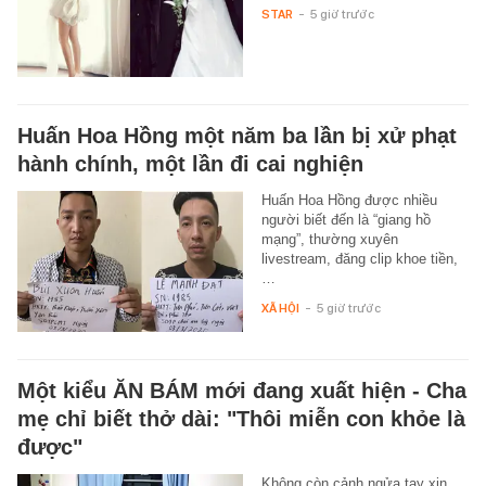
STAR
-
5 giờ trước
Huấn Hoa Hồng một năm ba lần bị xử phạt
hành chính, một lần đi cai nghiện
Huấn Hoa Hồng được nhiều
người biết đến là “giang hồ
mạng”, thường xuyên
livestream, đăng clip khoe tiền,
…
XÃ HỘI
-
5 giờ trước
Một kiểu ĂN BÁM mới đang xuất hiện - Cha
mẹ chỉ biết thở dài: "Thôi miễn con khỏe là
được"
Không còn cảnh ngửa tay xin