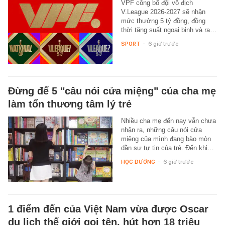
VPF công bố đội vô địch
V.League 2026-2027 sẽ nhận
mức thưởng 5 tỷ đồng, đồng
thời tăng suất ngoại binh và ra…
SPORT
-
6 giờ trước
Đừng để 5 "câu nói cửa miệng" của cha mẹ
làm tổn thương tâm lý trẻ
Nhiều cha mẹ đến nay vẫn chưa
nhận ra, những câu nói cửa
miệng của mình đang bào mòn
dần sự tự tin của trẻ. Đến khi…
HỌC ĐƯỜNG
-
6 giờ trước
1 điểm đến của Việt Nam vừa được Oscar
du lịch thế giới gọi tên, hút hơn 18 triệu