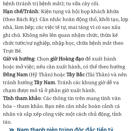
bệnh (tránh trị bệnh mắt); tu sửa cây cối.
Hạn chế/Tránh
: Kiện tụng và hội họp khách khứa
(theo Bách Kỵ). Cân nhắc hoãn động thổ, khởi tạo, lợp
nhà, làm bếp; các việc tế tự, mai táng vì có sao xấu
ghi chú. Không nên lên quan nhậm chức, thừa kế
chức tước/sự nghiệp, nhập học, chữa bệnh mắt theo
Trực Bế.
Giờ và hướng
: Chọn
giờ Hoàng đạo
để xuất hành
hoặc mở việc; nếu cần xuất hành, có thể theo hướng
Đông Nam
(Hỷ Thần) hoặc
Tây Bắc
(Tài Thần) và nên
tránh hướng
Tây Nam
. Tránh các khung giờ dễ va
chạm được mô tả ở phần giờ xuất hành.
Tính tham khảo
: Các thông tin trên mang tính văn
hóa – tham khảo. Bạn nên cân nhắc hoàn cảnh cá
nhân và sắp xếp công việc một cách chủ động, tỉnh
táo.
Nam thanh niên trúng độc đắc tiền tỷ