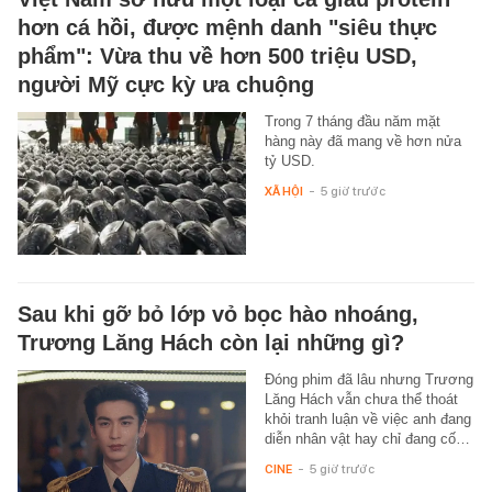
hơn cá hồi, được mệnh danh "siêu thực
phẩm": Vừa thu về hơn 500 triệu USD,
người Mỹ cực kỳ ưa chuộng
Trong 7 tháng đầu năm mặt
hàng này đã mang về hơn nửa
tỷ USD.
XÃ HỘI
-
5 giờ trước
Sau khi gỡ bỏ lớp vỏ bọc hào nhoáng,
Trương Lăng Hách còn lại những gì?
Đóng phim đã lâu nhưng Trương
Lăng Hách vẫn chưa thể thoát
khỏi tranh luận về việc anh đang
diễn nhân vật hay chỉ đang cố…
CINE
-
5 giờ trước