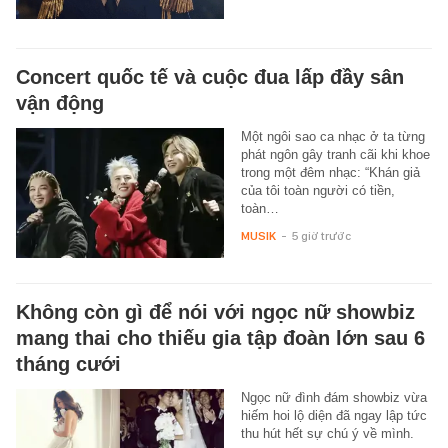
Concert quốc tế và cuộc đua lấp đầy sân
vận động
Một ngôi sao ca nhạc ở ta từng
phát ngôn gây tranh cãi khi khoe
trong một đêm nhạc: “Khán giả
của tôi toàn người có tiền,
toàn…
MUSIK
-
5 giờ trước
Không còn gì để nói với ngọc nữ showbiz
mang thai cho thiếu gia tập đoàn lớn sau 6
tháng cưới
Ngọc nữ đình đám showbiz vừa
hiếm hoi lộ diện đã ngay lập tức
thu hút hết sự chú ý về mình.