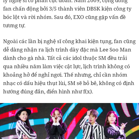
lý nghệ sĩ có phần cực đoan. Năm 2009, cộng đồng
fan chấn động bởi 3/5 thành viên DBSK kiện công ty
bóc lột và rời nhóm. Sau đó, EXO cũng gặp vấn đề
tương tự.
Ngoài các lần bị nghệ sĩ công khai kiện tụng, fan cũng
dễ dàng nhận ra lịch trình dày đặc mà Lee Soo Man
dành cho gà nhà. Tất cả các idol thuộc SM đều trải
qua nhiều năm làm việc cật lực, lịch trình không có
khoảng hở để nghỉ ngơi. Thế nhưng, chỉ cần nhóm
nhạc có dấu hiệu thụt lùi, SM sẽ bỏ bê, không có định
hướng đúng đắn, điển hình như f(x).