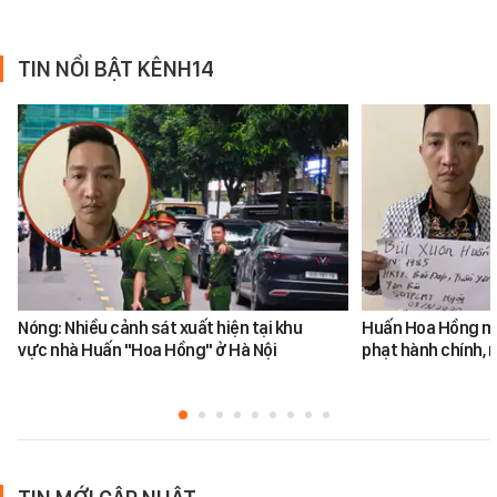
TIN NỔI BẬT KÊNH14
Nóng: Nhiều cảnh sát xuất hiện tại khu
Huấn Hoa Hồng mộ
vực nhà Huấn "Hoa Hồng" ở Hà Nội
phạt hành chính, m