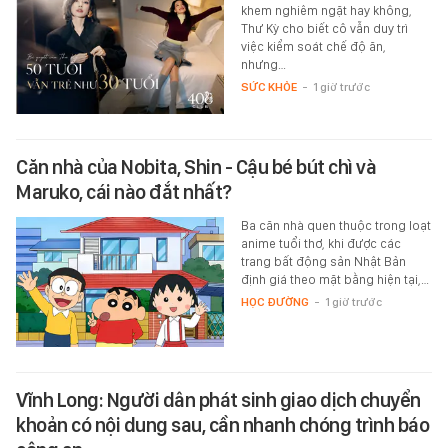
khem nghiêm ngặt hay không,
Thư Kỳ cho biết cô vẫn duy trì
việc kiểm soát chế độ ăn,
nhưng…
SỨC KHỎE
-
1 giờ trước
Căn nhà của Nobita, Shin - Cậu bé bút chì và
Maruko, cái nào đắt nhất?
Ba căn nhà quen thuộc trong loạt
anime tuổi thơ, khi được các
trang bất động sản Nhật Bản
định giá theo mặt bằng hiện tại,…
HỌC ĐƯỜNG
-
1 giờ trước
Vĩnh Long: Người dân phát sinh giao dịch chuyển
khoản có nội dung sau, cần nhanh chóng trình báo