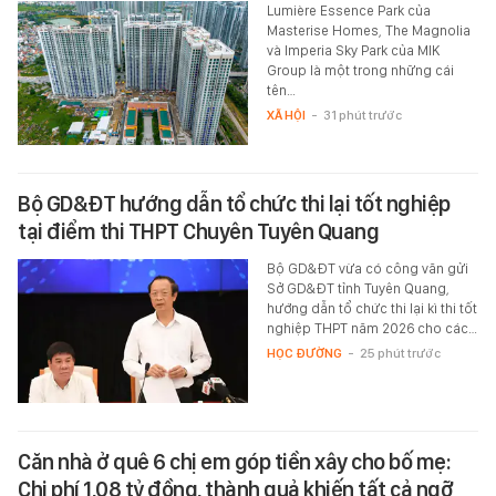
Lumière Essence Park của
Masterise Homes, The Magnolia
và Imperia Sky Park của MIK
Group là một trong những cái
tên…
XÃ HỘI
-
31 phút trước
Bộ GD&ĐT hướng dẫn tổ chức thi lại tốt nghiệp
tại điểm thi THPT Chuyên Tuyên Quang
Bộ GD&ĐT vừa có công văn gửi
Sở GD&ĐT tỉnh Tuyên Quang,
hướng dẫn tổ chức thi lại kì thi tốt
nghiệp THPT năm 2026 cho các…
HỌC ĐƯỜNG
-
25 phút trước
Căn nhà ở quê 6 chị em góp tiền xây cho bố mẹ:
Chi phí 1,08 tỷ đồng, thành quả khiến tất cả ngỡ