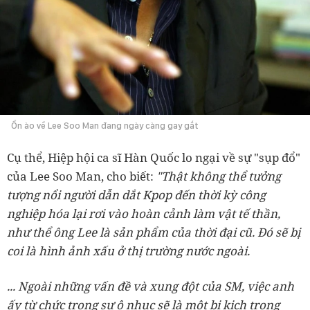
Ồn ào về Lee Soo Man đang ngày càng gay gắt
Cụ thể, Hiệp hội ca sĩ Hàn Quốc lo ngại về sự "sụp đổ"
của Lee Soo Man, cho biết:
"Thật không thể tưởng
tượng nổi người dẫn dắt Kpop đến thời kỳ công
nghiệp hóa lại rơi vào hoàn cảnh làm vật tế thần,
như thể ông Lee là sản phẩm của thời đại cũ. Đó sẽ bị
coi là hình ảnh xấu ở thị trường nước ngoài.
... Ngoài những vấn đề và xung đột của SM, việc anh
ấy từ chức trong sự ô nhục sẽ là một bi kịch trong