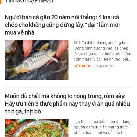
TIN MỚI CẬP NHẬT
Người bán cá gần 20 năm nói thẳng: 4 loại cá
chép cho không cũng đừng lấy, "dại" lắm mới
mua về nhà
Sở hữu thịt thơm ngọt cùng hàm
lượng dinh dưỡng cao, cá chép
là lựa chọn quen thuộc trên mâm
cơm người Việt. Thế nhưng, bất…
SỨC KHỎE
-
6 giờ trước
Muốn đủ chất mà không lo nóng trong, rôm sảy:
Hãy ưu tiên 3 thực phẩm này thay vì ăn quá nhiều
thịt gà, thịt bò
Lập thu là thời điểm nên đa dạng
nguồn đạm ưu tiên những thực
phẩm thanh mát và dễ hấp thu