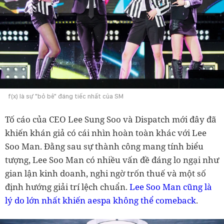
f(x) là sự "bỏ bê" đáng tiếc nhất của SM
Tố cáo của CEO Lee Sung Soo và Dispatch mới đây đã
khiến khán giả có cái nhìn hoàn toàn khác với Lee
Soo Man. Đằng sau sự thành công mang tính biểu
tượng, Lee Soo Man có nhiều vấn đề đáng lo ngại như
gian lận kinh doanh, nghi ngờ trốn thuế và một số
định hướng giải trí lệch chuẩn.
Lee Soo Man cũng là
lý do lớn nhất khiến aespa không thể comeback
.