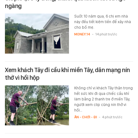
ngàng
Suốt 10 năm qua, 6 chị em nhà
này đều tiết kiệm tiền để xây nhà
cho bố mẹ.
MONEY.14
-
14 phút trước
Xem khách Tây đi cầu khỉ miền Tây, dân mạng nín
thở vì hồi hộp
Không chỉ vị khách Tây thận trọng
hết sức khi đi qua chiếc cầu khỉ
làm bằng 2 thanh tre ở miền Tây,
người xem clip cũng nín thở vì
hồi…
ĂN - CHƠI - ĐI
-
4 phút trước