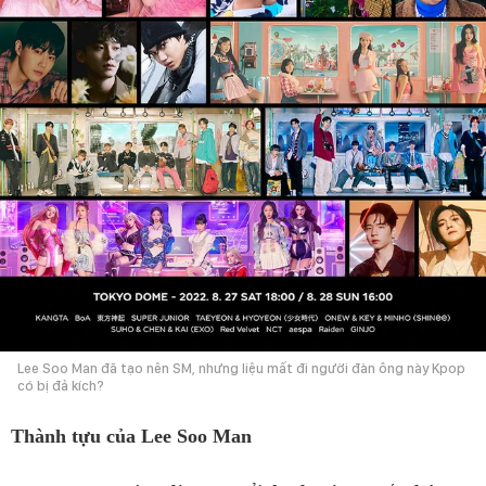
Lee Soo Man đã tạo nên SM, nhưng liệu mất đi người đàn ông này Kpop
có bị đả kích?
Thành tựu của Lee Soo Man