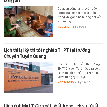
công an
Cơ quan công an khuyến cáo
người dân cần đặc biệt thận
trọng khi gặp tình huống chuyển
khoản này.
TEK-LIFE
-
1 giờ trước
Lịch thi lại kỳ thi tốt nghiệp THPT tại trường
Chuyên Tuyên Quang
Các thí sinh tại Điểm thi Trường
THPT Chuyên Tuyên Quang sẽ thi
lại Kỳ thi tốt nghiệp THPT năm
2026 từ ngày 13-15/8.
HỌC ĐƯỜNG
-
1 giờ trước
Hình ảnh Mặt Trời rõ nét nhất trong lịch sử: Xuất