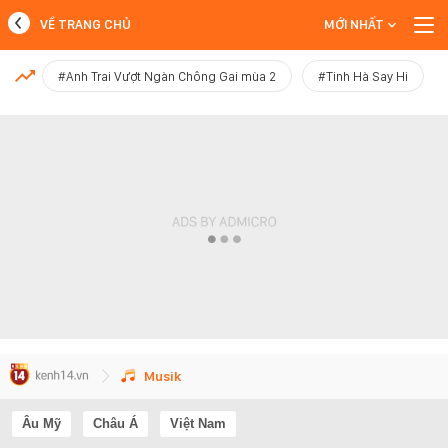
VỀ TRANG CHỦ
MỚI NHẤT
MỚI NHẤT
#Anh Trai Vượt Ngàn Chông Gai mùa 2
#Tinh Hà Say Hi
Xem thêm
Musik
Âu Mỹ
Châu Á
Việt Nam