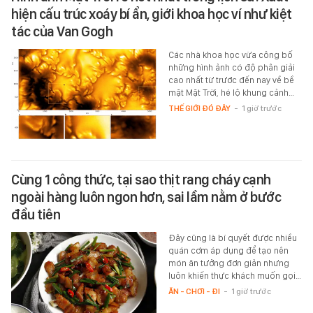
hiện cấu trúc xoáy bí ẩn, giới khoa học ví như kiệt
tác của Van Gogh
Các nhà khoa học vừa công bố
những hình ảnh có độ phân giải
cao nhất từ trước đến nay về bề
mặt Mặt Trời, hé lộ khung cảnh…
THẾ GIỚI ĐÓ ĐÂY
-
1 giờ trước
Cùng 1 công thức, tại sao thịt rang cháy cạnh
ngoài hàng luôn ngon hơn, sai lầm nằm ở bước
đầu tiên
Đây cũng là bí quyết được nhiều
quán cơm áp dụng để tạo nên
món ăn tưởng đơn giản nhưng
luôn khiến thực khách muốn gọi…
ĂN - CHƠI - ĐI
-
1 giờ trước