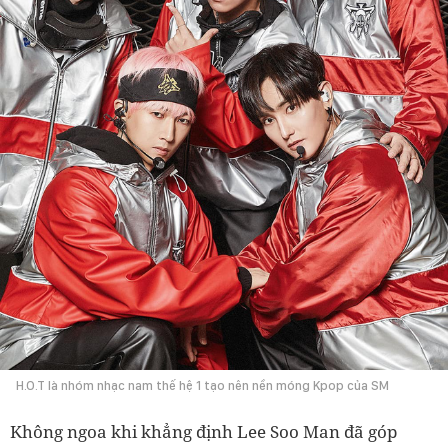
H.O.T là nhóm nhạc nam thế hệ 1 tạo nên nền móng Kpop của SM
Không ngoa khi khẳng định Lee Soo Man đã góp