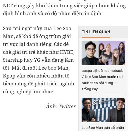
NCT cũng gây khó khăn trong việc giúp nhóm khẳng
định hình ảnh và có độ nhận diện ổn định.
Sau "cú ngã" này của Lee Soo
TIN LIÊN QUAN
Man, sẽ khó để ông trùm giải
trí vực lại danh tiếng. Các đế
chế giải trí trẻ khác như HYBE,
Starship hay YG vẫn đang làm
tốt. Mất đi một Lee Soo Man,
aespa bị hoãn comeback
Kpop vẫn còn nhiều nhân tố
vì Lee Soo Man muốn ra 1
tiềm năng để phát triển ngành
bài hát có nội dung…
trồng cây
công nghiệp âm nhạc.
Ảnh: Twitter
Lee Soo Man bán cổ phần