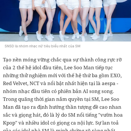
SNSD là nhóm nhạc nữ tiêu biểu nhất của SM
Tạo nền móng vững chắc qua sự thành công rực rỡ
của 2 thế hệ idol đầu tiên, Lee Soo Man tiếp tục
những thử nghiệm mới với thế hệ thứ ba gồm EXO,
Red Velvet, NCT và nổi bật nhất hiện tại là aespa -
nhóm nhạc đầu tiên có phiên bản AI song song.
Trong quãng thời gian nắm quyền tại SM, Lee Soo
Man đã tạo ra định hướng thần tượng đề cao nhan
sắc và giọng hát, đó là lý do SM nổi tiếng "vườn hoa
Kpop" và nhiều idol có giọng ca nội lực. Sự lan toả
của các idol nhà SM là minh chứng rõ ràng nhất