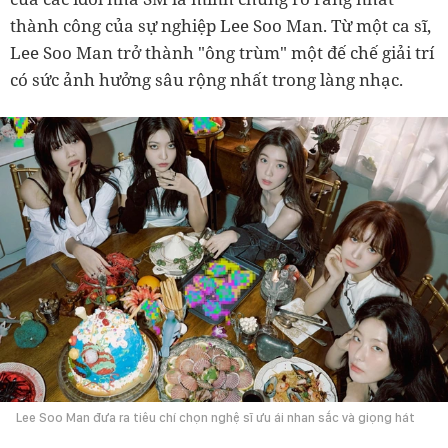
thành công của sự nghiệp Lee Soo Man. Từ một ca sĩ,
Lee Soo Man trở thành "ông trùm" một đế chế giải trí
có sức ảnh hưởng sâu rộng nhất trong làng nhạc.
Lee Soo Man đưa ra tiêu chí chọn nghệ sĩ ưu ái nhan sắc và giọng hát