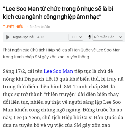
"Lee Soo Man từ chức trong ô nhục sẽ là bi
kịch của ngành công nghiệp âm nhạc"
TUYẾT HIỀN
3 năm trước
Nghe đọc bài
4:13
Phát ngôn của Chủ tịch Hiệp hội ca sĩ Hàn Quốc về Lee Soo Man
trong tranh chấp SM gây xôn xao truyền thông.
Sáng 17/2, cái tên
Lee Soo Man
tiếp tục là chủ đề
nóng khi Dispatch tiết lộ quá khứ biển thủ, bị truy nã
trong thời điểm điều hành SM. Tranh chấp SM đã
thực sự trở thành "thiên truyện" dài diễn biến thay
đổi liên tục, nhiều sự thật về người sáng lập Lee Soo
Man khiến công chúng ngỡ ngàng. Đứng trước ồn ào
này, Lee Ja Yeon, chủ tịch Hiệp hội Ca sĩ Hàn Quốc đã
đưa ra tuyên bố về vụ việc của SM gây xôn xao