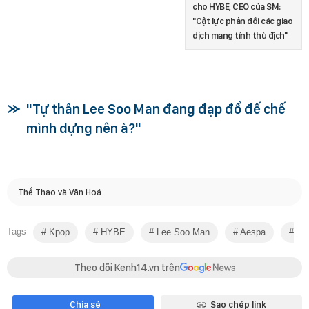
cho HYBE, CEO của SM:
"Cật lực phản đối các giao
dịch mang tính thù địch"
"Tự thân Lee Soo Man đang đạp đổ đế chế
mình dựng nên à?"
Thể Thao và Văn Hoá
Tags
Kpop
HYBE
Lee Soo Man
Aespa
S
Theo dõi Kenh14.vn trên
Chia sẻ
Sao chép link