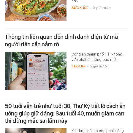
hơn.
SỨC KHỎE
-
2 giờ trước
Thông tin liên quan đến định danh điện tử mà
người dân cần nắm rõ
Công an thành phố Hải Phòng
vừa phát đi thông báo mới.
TEK-LIFE
-
2 giờ trước
50 tuổi vẫn trẻ như tuổi 30, Thư Kỳ tiết lộ cách ăn
uống giúp giữ dáng: Sau tuổi 40, muốn giảm cân
thì đừng mắc sai lầm này
Khi được hỏi có còn phải kiêng