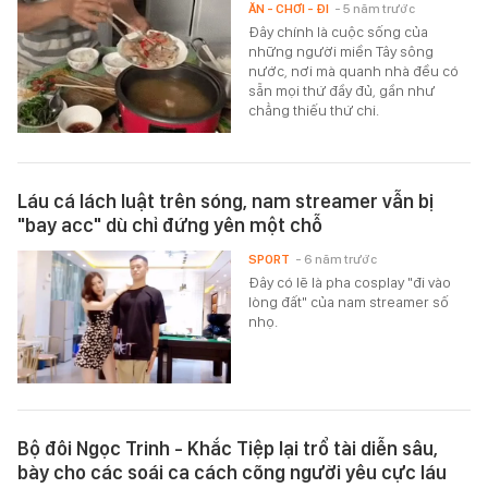
ĂN - CHƠI - ĐI
- 5 năm trước
Đây chính là cuộc sống của
những người miền Tây sông
nước, nơi mà quanh nhà đều có
sẵn mọi thứ đầy đủ, gần như
chẳng thiếu thứ chi.
Láu cá lách luật trên sóng, nam streamer vẫn bị
"bay acc" dù chỉ đứng yên một chỗ
SPORT
- 6 năm trước
Đây có lẽ là pha cosplay "đi vào
lòng đất" của nam streamer số
nhọ.
Bộ đôi Ngọc Trinh - Khắc Tiệp lại trổ tài diễn sâu,
bày cho các soái ca cách cõng người yêu cực láu