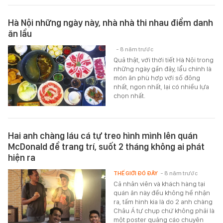
Hà Nội những ngày này, nhà nhà thi nhau điểm danh
ăn lẩu
- 8 năm trước
Quả thật, với thời tiết Hà Nội trong
những ngày gần đây, lẩu chính là
món ăn phù hợp với số đông
nhất, ngon nhất, lại có nhiều lựa
chọn nhất.
Hai anh chàng láu cá tự treo hình mình lên quán
McDonald để trang trí, suốt 2 tháng không ai phát
hiện ra
THẾ GIỚI ĐÓ ĐÂY
- 8 năm trước
Cả nhân viên và khách hàng tại
quán ăn này đều không hề nhận
ra, tấm hình kia là do 2 anh chàng
Châu Á tự chụp chứ không phải là
một poster quảng cáo chuyên