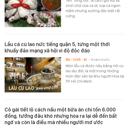
Tên "long hội" là cách gọi vui và
chơi chữ của cá ót, loại cá ngon
mềm nhưng xương đặc biệt rất
cứng.
Lẩu cá cù lao nức tiếng quận 5, từng một thời
khuấy đảo mạng xã hội vì độ độc đáo
ĂN - CHƠI - ĐI
- 4 năm trước
Món lẩu cá được nấu bằng nồi cù
lao lâu đời, là một trong những
món đặc sản tại khu người Hoa tại
TP. Hồ Chí Minh.
Cô gái tiết lộ cách nấu một bữa ăn chỉ tốn 6.000
đồng, tưởng đâu khó nhưng hóa ra lại dễ đến bất
ngờ và còn là điều mà nhiều người mơ ước