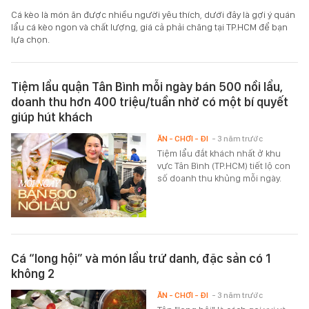
Cá kèo là món ăn được nhiều người yêu thích, dưới đây là gợi ý quán
lẩu cá kèo ngon và chất lượng, giá cả phải chăng tại TP.HCM để bạn
lựa chọn.
Tiệm lẩu quận Tân Bình mỗi ngày bán 500 nồi lẩu,
doanh thu hơn 400 triệu/tuần nhờ có một bí quyết
giúp hút khách
ĂN - CHƠI - ĐI
- 3 năm trước
Tiệm lẩu đắt khách nhất ở khu
vực Tân Bình (TP.HCM) tiết lộ con
số doanh thu khủng mỗi ngày.
Cá “long hội” và món lẩu trứ danh, đặc sản có 1
không 2
ĂN - CHƠI - ĐI
- 3 năm trước