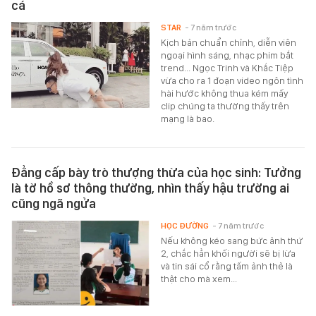
cá
STAR
- 7 năm trước
Kịch bản chuẩn chỉnh, diễn viên
ngoại hình sáng, nhạc phim bắt
trend... Ngọc Trinh và Khắc Tiệp
vừa cho ra 1 đoạn video ngôn tình
hài hước không thua kém mấy
clip chúng ta thường thấy trên
mạng là bao.
Đẳng cấp bày trò thượng thừa của học sinh: Tưởng
là tờ hồ sơ thông thường, nhìn thấy hậu trường ai
cũng ngã ngửa
HỌC ĐƯỜNG
- 7 năm trước
Nếu không kéo sang bức ảnh thứ
2, chắc hẳn khối người sẽ bị lừa
và tin sái cổ rằng tấm ảnh thẻ là
thật cho mà xem...