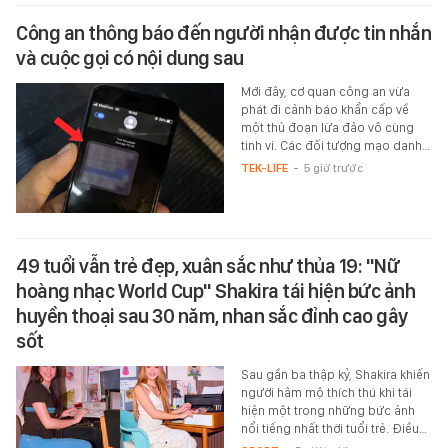
Công an thông báo đến người nhận được tin nhắn
và cuộc gọi có nội dung sau
Mới đây, cơ quan công an vừa
phát đi cảnh báo khẩn cấp về
một thủ đoạn lừa đảo vô cùng
tinh vi. Các đối tượng mạo danh…
TEK-LIFE
-
5 giờ trước
49 tuổi vẫn trẻ đẹp, xuân sắc như thủa 19: "Nữ
hoàng nhạc World Cup" Shakira tái hiện bức ảnh
huyền thoại sau 30 năm, nhan sắc đỉnh cao gây
sốt
Sau gần ba thập kỷ, Shakira khiến
người hâm mộ thích thú khi tái
hiện một trong những bức ảnh
nổi tiếng nhất thời tuổi trẻ. Điều…