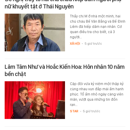
nữ khuyết tật ở Thái Nguyên
Thấy chị M ở nhà một mình, hai
chú cháu Bế Văn Bằng và Bế Đình
Liêm đã hiếp dâm nạn nhân. Cơ
quan điều tra cho biết, cả 3
người…
XÃ HỘI
-
5 giờ trước
Lâm Tâm Như và Hoắc Kiến Hoa: Hôn nhân 10 năm
bền chặt
Cặp đôi vừa kỷ niệm một thập kỷ
cùng nhau vun đắp mái ấm hạnh
phúc. Tổ ấm nhỏ ngày càng viên
mãn, vượt qua những tin đồn
rạn…
STAR
-
5 giờ trước