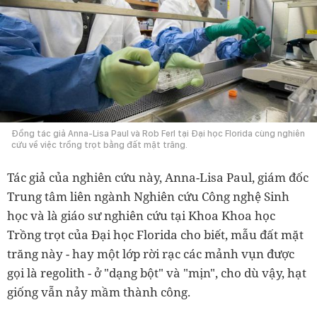
Đồng tác giả Anna-Lisa Paul và Rob Ferl tại Đại học Florida cùng nghiên
cứu về việc trồng trọt bằng đất mặt trăng.
Tác giả của nghiên cứu này, Anna-Lisa Paul, giám đốc
Trung tâm liên ngành Nghiên cứu Công nghệ Sinh
học và là giáo sư nghiên cứu tại Khoa Khoa học
Trồng trọt của Đại học Florida cho biết, mẫu đất mặt
trăng này - hay một lớp rời rạc các mảnh vụn được
gọi là regolith - ở "dạng bột" và "mịn", cho dù vậy, hạt
giống vẫn nảy mầm thành công.