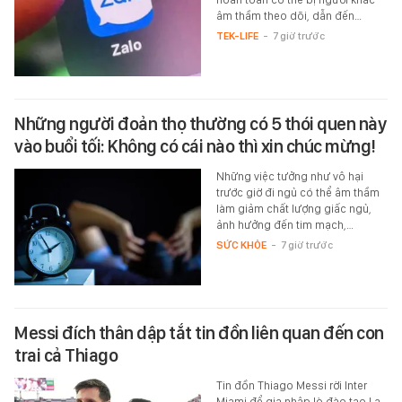
âm thầm theo dõi, dẫn đến…
TEK-LIFE
-
7 giờ trước
Những người đoản thọ thường có 5 thói quen này
vào buổi tối: Không có cái nào thì xin chúc mừng!
Những việc tưởng như vô hại
trước giờ đi ngủ có thể âm thầm
làm giảm chất lượng giấc ngủ,
ảnh hưởng đến tim mạch,…
SỨC KHỎE
-
7 giờ trước
Messi đích thân dập tắt tin đồn liên quan đến con
trai cả Thiago
Tin đồn Thiago Messi rời Inter
Miami để gia nhập lò đào tạo La