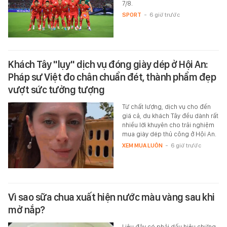
7/8.
SPORT
-
6 giờ trước
Khách Tây "lụy" dịch vụ đóng giày dép ở Hội An:
Pháp sư Việt đo chân chuẩn đét, thành phẩm đẹp
vượt sức tưởng tượng
Từ chất lượng, dịch vụ cho đến
giá cả, du khách Tây đều dành rất
nhiều lời khuyên cho trải nghiệm
mua giày dép thủ công ở Hội An.
XEM MUA LUÔN
-
6 giờ trước
Vì sao sữa chua xuất hiện nước màu vàng sau khi
mở nắp?
Liệu đây có phải dấu hiệu chứng