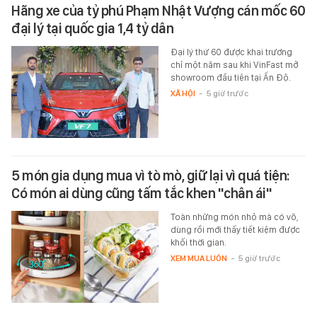
Hãng xe của tỷ phú Phạm Nhật Vượng cán mốc 60
đại lý tại quốc gia 1,4 tỷ dân
Đại lý thứ 60 được khai trương
chỉ một năm sau khi VinFast mở
showroom đầu tiên tại Ấn Độ.
XÃ HỘI
-
5 giờ trước
5 món gia dụng mua vì tò mò, giữ lại vì quá tiện:
Có món ai dùng cũng tấm tắc khen "chân ái"
Toàn những món nhỏ mà có võ,
dùng rồi mới thấy tiết kiệm được
khối thời gian.
XEM MUA LUÔN
-
5 giờ trước