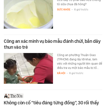
tỏ sữa chua đã hỏng?
SỨC KHỎE
-
6 giờ trước
Công an xác minh vụ bảo mẫu đánh chửi, bắn dây
thun vào trẻ
Công an phường Thuận Giao
(TPHCM) đang lấy lời khai, làm
việc với những người liên quan để
điều tra vụ một bảo mẫu bị tố…
XÃ HỘI
-
6 giờ trước
Không còn cố “tiêu đáng từng đồng”, 30 rồi thấy