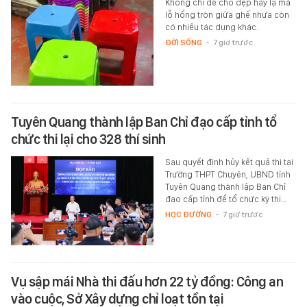
Không chỉ để cho đẹp hay lạ mà
lỗ hổng tròn giữa ghế nhựa còn
có nhiều tác dụng khác.
ĐỜI SỐNG
-
7 giờ trước
Tuyên Quang thành lập Ban Chỉ đạo cấp tỉnh tổ
chức thi lại cho 328 thí sinh
Sau quyết định hủy kết quả thi tại
Trường THPT Chuyên, UBND tỉnh
Tuyên Quang thành lập Ban Chỉ
đạo cấp tỉnh để tổ chức kỳ thi…
HỌC ĐƯỜNG
-
7 giờ trước
Vụ sập mái Nhà thi đấu hơn 22 tỷ đồng: Công an
vào cuộc, Sở Xây dựng chỉ loạt tồn tại