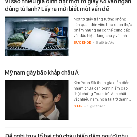
Vì sao nhiều gia đình đặt một tờ giấy A4 vào ngăn
đông tủ lạnh? Lấy ra mới biết một vấn đề
Một tờ giấy trắng tưởng không
liên quan đến việc bảo quản thực
phẩm nhưng lại có thể cung cấp
vài dấu hiệu đáng chú ý về tình…
SỨC KHỎE
-
6 giờ trước
Mỹ nam gây bão khắp châu Á
Kim Yoon Sik tham gia diễn diễn
nhằm chữa căn bệnh hiếm gặp
"hội chứng Tourette". Anh chật
vật nhiều năm, hiện tại trở thành…
STAR
-
5 giờ trước
Đề nghị truy tố hai chú cháu hiếp dâm người phụ