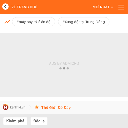
VỀ TRANG CHỦ
MỚI NHẤT
MỚI NHẤT
#máy bay rơi ở ấn độ
#Xung đột tại Trung Đông
Xem thêm
Thế Giới Đó Đây
Khám phá
Độc lạ