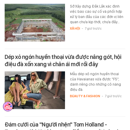
Sở Xây dựng Đắk Lắk xác định
việc báo cáo sự cố và phối hợp
xử lý ban đầu của các đơn vị liên
quan chưa kịp thời, chưa đầy…
XÃ HỘI
-
7 giờ trước
Dép xỏ ngón huyền thoại vừa được nâng gót, hội
điệu đà xốn xang vì chân ái mới rồi đây
Mẫu dép xỏ ngón huyền thoại
của Havaianas vừa được "F5",
dành riêng cho những cô nàng
điệu đà.
BEAUTY & FASHION
-
7 giờ trước
Đám cưới của "Người nhện" Tom Holland -