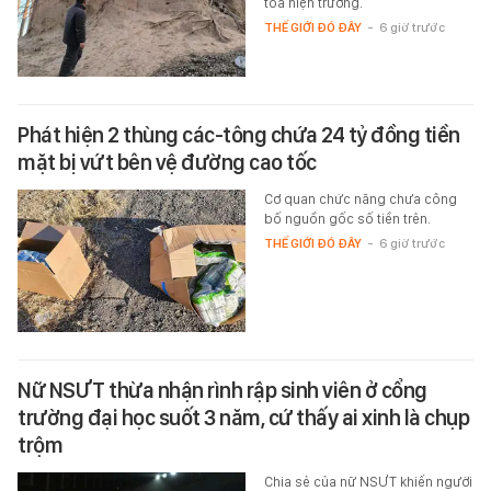
tỏa hiện trường.
THẾ GIỚI ĐÓ ĐÂY
-
6 giờ trước
Phát hiện 2 thùng các-tông chứa 24 tỷ đồng tiền
mặt bị vứt bên vệ đường cao tốc
Cơ quan chức năng chưa công
bố nguồn gốc số tiền trên.
THẾ GIỚI ĐÓ ĐÂY
-
6 giờ trước
Nữ NSƯT thừa nhận rình rập sinh viên ở cổng
trường đại học suốt 3 năm, cứ thấy ai xinh là chụp
trộm
Chia sẻ của nữ NSƯT khiến người