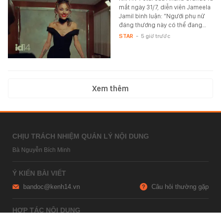
mắt ngày 31/7, diễn viên Jameela
Jamil bình luận: “Người phụ nữ
đáng thương này có thể đang…
STAR
-
5 giờ trước
Xem thêm
CHỊU TRÁCH NHIỆM QUẢN LÝ NỘI DUNG
Bà Nguyễn Bích Minh
Ý KIẾN BÀI VIẾT
bandoc@kenh14.vn
Câu hỏi thường gặp
HỢP TÁC NỘI DUNG