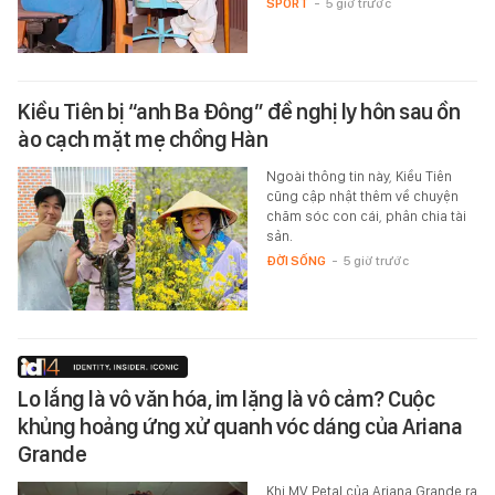
SPORT
-
5 giờ trước
Kiều Tiên bị “anh Ba Đông” đề nghị ly hôn sau ồn
ào cạch mặt mẹ chồng Hàn
Ngoài thông tin này, Kiều Tiên
cũng cập nhật thêm về chuyện
chăm sóc con cái, phân chia tài
sản.
ĐỜI SỐNG
-
5 giờ trước
Lo lắng là vô văn hóa, im lặng là vô cảm? Cuộc
khủng hoảng ứng xử quanh vóc dáng của Ariana
Grande
Khi MV Petal của Ariana Grande ra