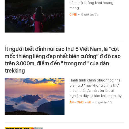
hâm mộ không khỏi hoang
mang.
CINE
-
6 giờ trước
Ít người biết đỉnh núi cao thứ 5 Việt Nam, là “cột
mốc thiêng liêng đẹp nhất biên cương” ở độ cao
trên 3.000m, điểm đến "trong mơ" của dân
trekking
Hành trình chinh phục "nóc nhà
biên giới" này không chỉ là thử
thách thể lực mà còn là trải
nghiệm đầy tự hào khi chạm tay…
ĂN - CHƠI - ĐI
-
6 giờ trước