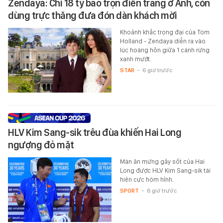
Zendaya: Chi 18 tỷ bao trọn điền trang ở Anh, còn
dùng trực thăng đưa đón dàn khách mời
Khoảnh khắc trọng đại của Tom
Holland - Zendaya diễn ra vào
lúc hoàng hôn giữa 1 cánh rừng
xanh mướt.
STAR
-
6 giờ trước
HLV Kim Sang-sik trêu đùa khiến Hai Long
ngượng đỏ mặt
Màn ăn mừng gây sốt của Hai
Long được HLV Kim Sang-sik tái
hiện cực hóm hỉnh.
SPORT
-
6 giờ trước