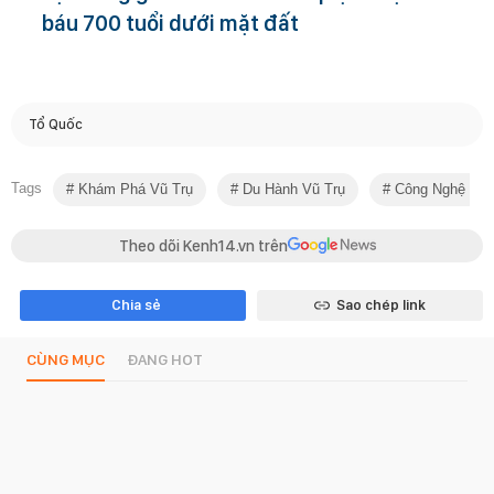
báu 700 tuổi dưới mặt đất
Tổ Quốc
Tags
Khám Phá Vũ Trụ
Du Hành Vũ Trụ
Công Nghệ Sin
Theo dõi Kenh14.vn trên
Chia sẻ
Sao chép link
CÙNG MỤC
ĐANG HOT