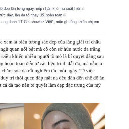
dẻ đẹp lên từng ngày, nếp nhăn khó mà xuất hiện
ức dậy, làn da tôi thay đổi hoàn toàn
ng danh "IT Girl showbiz Việt", mặc gì cũng khiến chị em
 xem là biểu tượng sắc đẹp của làng giải trí châu
 ngũ quan nổi bật mà cô còn sỡ hữu nước da trắng
. Điều khiến nhiều người tò mò là bí quyết đằng sau
g hoàn toàn đến từ các liệu trình đắt đỏ, mà nằm ở
n chăm sóc da rất nghiêm túc mỗi ngày. Từ việc
duy trì thói quen đắp mặt nạ đều đặn đến chế độ ăn
t cả đã tạo nên bí quyết làm đẹp đặc trưng của mỹ