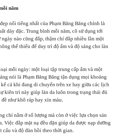
 mỗi năm
 đẹp nổi tiếng nhất của Phạm Băng Băng chính là
uất dày đặc. Trung bình mỗi năm, cô sử dụng tới
 ngày nào cũng đắp, thậm chí đắp nhiều lần một
hông thể thiếu để duy trì độ ẩm và độ sáng cho làn
loại mỗi ngày: một loại tập trung cấp ẩm và một
 đáng nói là Phạm Băng Băng tận dụng mọi khoảng
 kể cả khi đang di chuyển trên xe hay giữa các lịch
ự kiên trì này giúp làn da luôn trong trạng thái đủ
n đề như khô ráp hay xỉn màu.
g chỉ nằm ở số lượng mà còn ở việc lựa chọn sản
a. Việc đắp mặt nạ đều đặn giúp da được nạp dưỡng
ết cấu và độ đàn hồi theo thời gian.