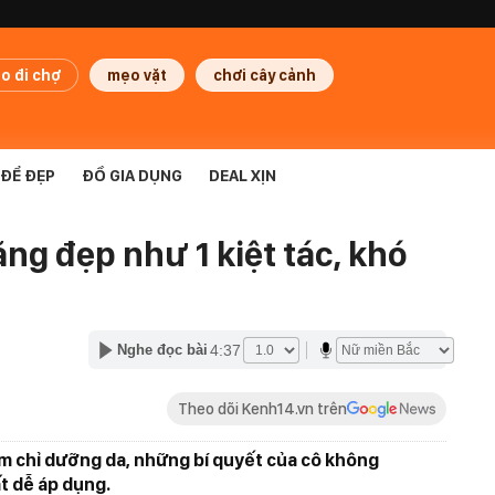
o đi chợ
mẹo vặt
chơi cây cảnh
ĐỂ ĐẸP
ĐỒ GIA DỤNG
DEAL XỊN
g đẹp như 1 kiệt tác, khó
4:37
Nghe đọc bài
Theo dõi Kenh14.vn trên
 chỉ dưỡng da, những bí quyết của cô không
t dễ áp dụng.