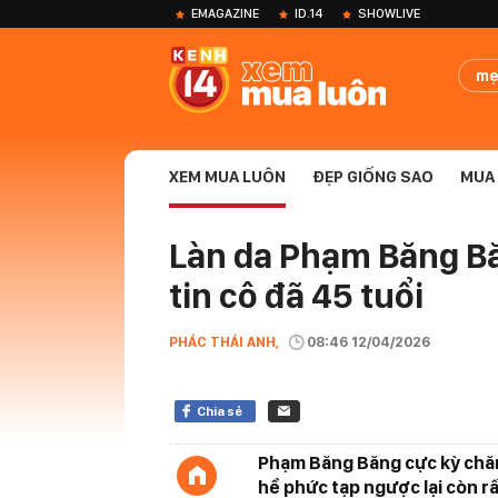
EMAGAZINE
ID.14
SHOWLIVE
mẹ
XEM MUA LUÔN
ĐẸP GIỐNG SAO
MUA 
Làn da Phạm Băng Băn
tin cô đã 45 tuổi
PHÁC THÁI ANH,
08:46 12/04/2026
Chia sẻ
Phạm Băng Băng cực kỳ chăm
hề phức tạp ngược lại còn rấ