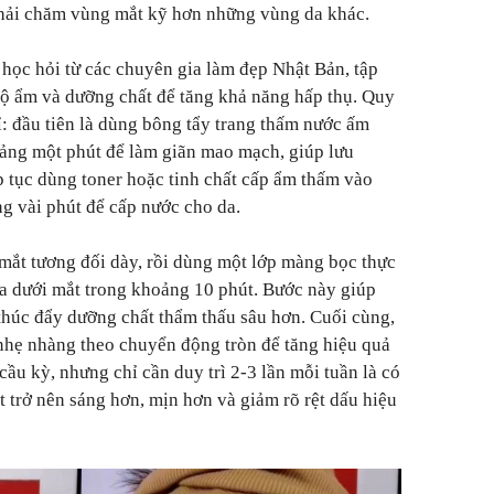
phải chăm vùng mắt kỹ hơn những vùng da khác.
học hỏi từ các chuyên gia làm đẹp Nhật Bản, tập
 độ ẩm và dưỡng chất để tăng khả năng hấp thụ. Quy
ỉ: đầu tiên là dùng bông tẩy trang thấm nước ấm
ảng một phút để làm giãn mao mạch, giúp lưu
p tục dùng toner hoặc tinh chất cấp ẩm thấm vào
ng vài phút để cấp nước cho da.
 mắt tương đối dày, rồi dùng một lớp màng bọc thực
a dưới mắt trong khoảng 10 phút. Bước này giúp
 thúc đẩy dưỡng chất thẩm thấu sâu hơn. Cuối cùng,
nhẹ nhàng theo chuyển động tròn để tăng hiệu quả
cầu kỳ, nhưng chỉ cần duy trì 2-3 lần mỗi tuần là có
 trở nên sáng hơn, mịn hơn và giảm rõ rệt dấu hiệu