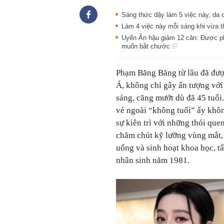
Sáng thức dậy làm 5 việc này, da 
Làm 4 việc này mỗi sáng khi vừa th
Uyển Ân hậu giảm 12 cân: Được pho
muốn bắt chước
Phạm Băng Băng từ lâu đã được
Á, không chỉ gây ấn tượng với
sáng, căng mướt dù đã 45 tuổi
vẻ ngoài “không tuổi” ấy khôn
sự kiên trì với những thói que
chăm chút kỹ lưỡng vùng mắt, 
uống và sinh hoạt khoa học, tấ
nhân sinh năm 1981.