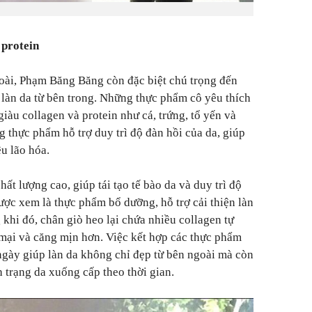
 protein
oài, Phạm Băng Băng còn đặc biệt chú trọng đến
làn da từ bên trong. Những thực phẩm cô yêu thích
àu collagen và protein như cá, trứng, tổ yến và
 thực phẩm hỗ trợ duy trì độ đàn hồi của da, giúp
u lão hóa.
ất lượng cao, giúp tái tạo tế bào da và duy trì độ
ược xem là thực phẩm bổ dưỡng, hỗ trợ cải thiện làn
 khi đó, chân giò heo lại chứa nhiều collagen tự
mại và căng mịn hơn. Việc kết hợp các thực phẩm
gày giúp làn da không chỉ đẹp từ bên ngoài mà còn
h trạng da xuống cấp theo thời gian.