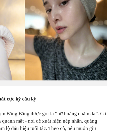
ắt cực kỳ cầu kỳ
ạm Băng Băng được gọi là “nữ hoàng chăm da”. Cô
a quanh mắt - nơi dễ xuất hiện nếp nhăn, quầng
àm lộ dấu hiệu tuổi tác. Theo cô, nếu muốn giữ