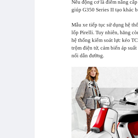
Nếu động cơ là điểm nâng cấp q
giúp G350 Series II tạo khác b
Mẫu xe tiếp tục sử dụng hệ t
lốp Pirelli. Tuy nhiên, hãng c
hệ thống kiểm soát lực kéo TC
trộm điện tử, cảm biến áp suất 
nối dẫn đường.