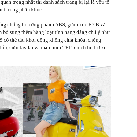
uan trọng nhất thì danh sách trang bị lại là yếu tố
iệt trong phân khúc.
hống chống bó cứng phanh ABS, giảm xóc KYB và
òn bổ sung thêm hàng loạt tính năng đáng chú ý như
S có thể tắt, khởi động không chìa khóa, chống
lốp, sưởi tay lái và màn hình TFT 5 inch hỗ trợ kết