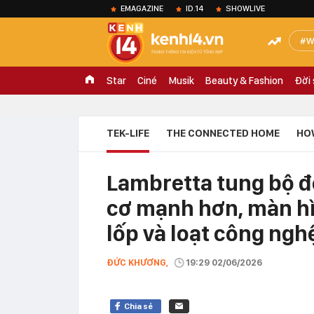
EMAGAZINE
ID.14
SHOWLIVE
W
Star
Ciné
Musik
Beauty & Fashion
Đời
TEK-LIFE
THE CONNECTED HOME
HO
Lambretta tung bộ đô
cơ mạnh hơn, màn hì
lốp và loạt công ngh
ĐỨC KHƯƠNG,
19:29 02/06/2026
Chia sẻ