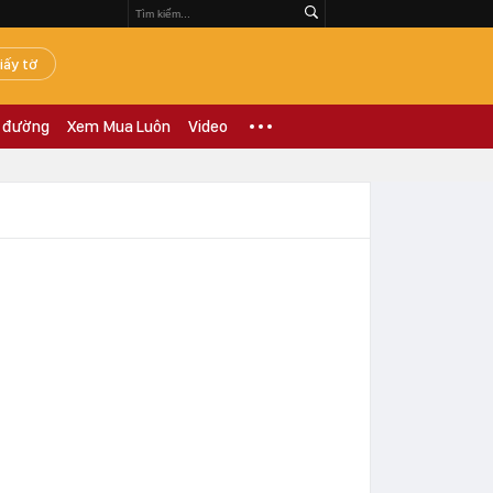
iấy tờ
 đường
Xem Mua Luôn
Video