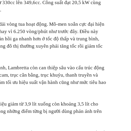
ừ 330cc lên 349,6cc. Công suất đạt 20,5 kW cùng
.
dải vòng tua hoạt động. Mô-men xoắn cực đại hiện
thay vì 6.250 vòng/phút như trước đây. Điều này
ản hồi ga nhanh hơn ở tốc độ thấp và trung bình,
ng đô thị thường xuyên phải tăng tốc rồi giảm tốc
anh, Lambretta còn can thiệp sâu vào cấu trúc động
c cam, trục cân bằng, trục khuỷu, thanh truyền và
ằm tối ưu hiệu suất vận hành cũng như mức tiêu hao
liệu giảm từ 3,9 lít xuống còn khoảng 3,5 lít cho
ong những điểm từng bị người dùng phản ánh trên