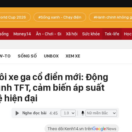
orld Cup 2026
Sống xanh - Chạy điện
Hành chính không g
 sống
Money.14
Ăn - Chơi - Đi
Xã hội
Sức khỏe
Tek-life
Học
W-TO
SỐNG SỐ
UNBOX
XEM XE
i xe ga cổ điển mới: Động
nh TFT, cảm biến áp suất
ệ hiện đại
4:45
Nghe đọc bài
Theo dõi Kenh14.vn trên