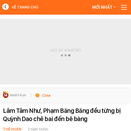
MỚI NHẤT
VỀ TRANG CHỦ
MỚI NHẤT
Xem thêm
Cine
Lâm Tâm Như, Phạm Băng Băng đều từng bị
Quỳnh Dao chê bai đến bẽ bàng
THẾ HUÂN
2 năm trước