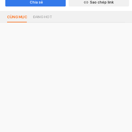
Chia sẻ
Sao chép link
CÙNG MỤC
ĐANG HOT