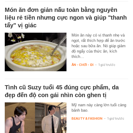
Món ăn đơn giản nấu toàn bằng nguyên
liệu rẻ tiền nhưng cực ngon và giúp "thanh
tẩy" vị giác
Món ăn này có vị thanh nhẹ và
ngọt, rất thích hợp để ăn trước
hoặc sau bữa ăn. Nó giúp giảm
độ ngấy của thức ăn, kích
thích…
ĂN - CHƠI - ĐI
-
1 giờ trước
Tình cũ Suzy tuổi 45 đúng cực phẩm, da
đẹp đến độ con gái nhìn còn ghen tị
Mỹ nam này càng lớn tuổi càng
bảnh bao.
BEAUTY & FASHION
-
1 giờ trước