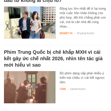
đầu tư không ai chịu lỗ?
Động lực lớn nhất để ở lại trong
một cuộc hôn nhân không còn
phù hợp, đôi khi chẳng phải con
cái, mà là căn nhà đã cùng
nhau…
MONEY.14
-
10 phút trước
Phim Trung Quốc bị chê khắp MXH vì cái
kết gây ức chế nhất 2026, nhìn tên tác giả
mới hiểu vì sao
Bộ phim đang vấp phải nhiều ý
kiến trái chiều vì cái kết ngược
tâm.
CINE
-
1 phút trước