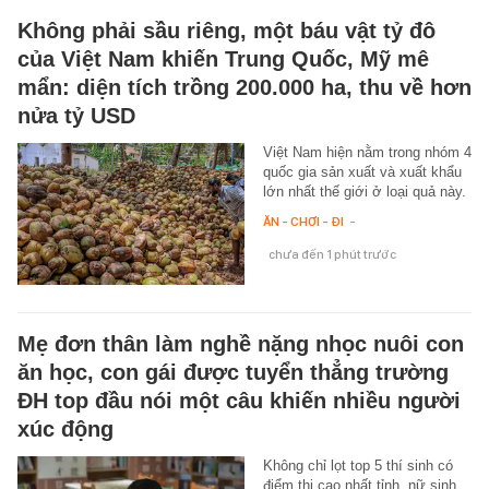
Không phải sầu riêng, một báu vật tỷ đô
của Việt Nam khiến Trung Quốc, Mỹ mê
mẩn: diện tích trồng 200.000 ha, thu về hơn
nửa tỷ USD
Việt Nam hiện nằm trong nhóm 4
quốc gia sản xuất và xuất khẩu
lớn nhất thế giới ở loại quả này.
ĂN - CHƠI - ĐI
-
chưa đến 1 phút trước
Mẹ đơn thân làm nghề nặng nhọc nuôi con
ăn học, con gái được tuyển thẳng trường
ĐH top đầu nói một câu khiến nhiều người
xúc động
Không chỉ lọt top 5 thí sinh có
điểm thi cao nhất tỉnh, nữ sinh