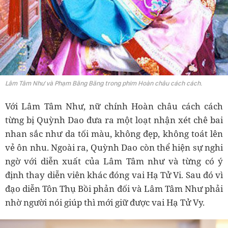
Lâm Tâm Như và Phạm Băng Băng trong phim Hoàn châu cách cách.
Với Lâm Tâm Như, nữ chính Hoàn châu cách cách
từng bị Quỳnh Dao đưa ra một loạt nhận xét chê bai
nhan sắc như da tối màu, không đẹp, không toát lên
vẻ ôn nhu. Ngoài ra, Quỳnh Dao còn thể hiện sự nghi
ngờ với diễn xuất của Lâm Tâm như và từng có ý
định thay diễn viên khác đóng vai Hạ Tử Vi. Sau đó vì
đạo diễn Tôn Thụ Bồi phản đối và Lâm Tâm Như phải
nhờ người nói giúp thì mới giữ được vai Hạ Tử Vy.