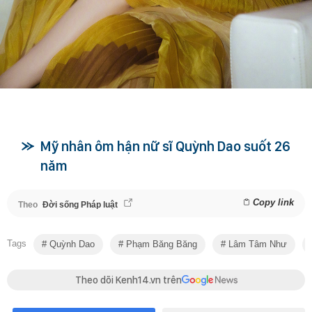
Mỹ nhân ôm hận nữ sĩ Quỳnh Dao suốt 26
năm
Copy link
Theo
Đời sống Pháp luật
Tags
Quỳnh Dao
Phạm Băng Băng
Lâm Tâm Như
Theo dõi Kenh14.vn trên