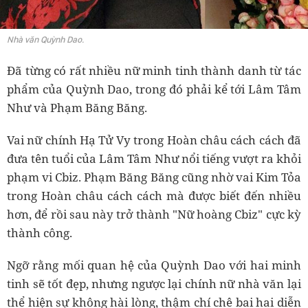
Nhà văn Quỳnh Dao.
Đã từng có rất nhiều nữ minh tinh thành danh từ tác
phẩm của Quỳnh Dao, trong đó phải kể tới Lâm Tâm
Như và Phạm Băng Băng.
Vai nữ chính Hạ Tử Vy trong Hoàn châu cách cách đã
đưa tên tuổi của Lâm Tâm Như nổi tiếng vượt ra khỏi
phạm vi Cbiz. Phạm Băng Băng cũng nhờ vai Kim Tỏa
trong Hoàn châu cách cách mà được biết đến nhiều
hơn, để rồi sau này trở thành "Nữ hoàng Cbiz" cực kỳ
thành công.
Ngỡ rằng mối quan hệ của Quỳnh Dao với hai minh
tinh sẽ tốt đẹp, nhưng ngược lại chính nữ nhà văn lại
thể hiện sự không hài lòng, thậm chí chê bai hai diễn