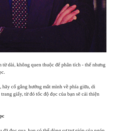
m từ dài, không quen thuộc để phân tích - thế nhưng
ọc.
, hãy cố gắng hướng mắt mình về phía giữa, di
trang giấy, từ đó tốc độ đọc của bạn sẽ cải thiện
đọc
u đã đọc qua, bạn có thể dùng sự trợ giúp của ngón