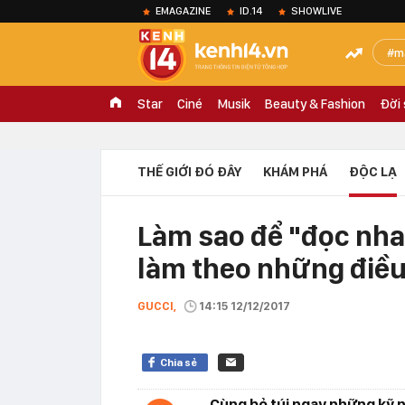
EMAGAZINE
ID.14
SHOWLIVE
m
Star
Ciné
Musik
Beauty & Fashion
Đời
THẾ GIỚI ĐÓ ĐÂY
KHÁM PHÁ
ĐỘC LẠ
Làm sao để "đọc nha
làm theo những điều
GUCCI,
14:15 12/12/2017
Chia sẻ
Cùng bỏ túi ngay những kỹ 