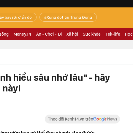
áy bay rơi ở ấn độ
Xung đột tại Trung Đông
 sống
Money.14
Ăn - Chơi - Đi
Xã hội
Sức khỏe
Tek-life
Học
nh hiểu sâu nhớ lâu" - hãy
 này!
Theo dõi Kenh14.vn trên
năng giúp bạn có thể đọc nhanh, đọc được