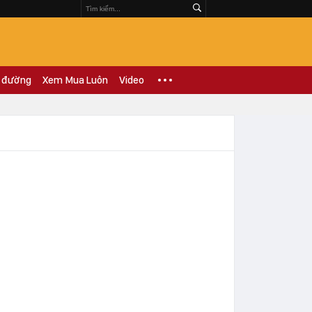
 đường
Xem Mua Luôn
Video