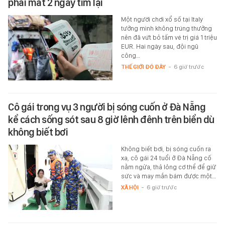
phải mất 2 ngày tìm lại
Một người chơi xổ số tại Italy
tưởng mình không trúng thưởng
nên đã vứt bỏ tấm vé trị giá 1 triệu
EUR. Hai ngày sau, đội ngũ
công…
THẾ GIỚI ĐÓ ĐÂY
-
6 giờ trước
Cô gái trong vụ 3 người bị sóng cuốn ở Đà Nẵng
kể cách sống sót sau 8 giờ lênh đênh trên biển dù
không biết bơi
Không biết bơi, bị sóng cuốn ra
xa, cô gái 24 tuổi ở Đà Nẵng cố
nằm ngửa, thả lỏng cơ thể để giữ
sức và may mắn bám được một…
XÃ HỘI
-
6 giờ trước