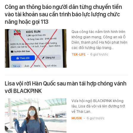
Công an thông báo người dân từng chuyển tiền
vào tài khoản sau cần trình báo lực lượng chức
năng hoặc gọi 113
Qua công tác nắm tình hình trên
không gian mạng, Công an xã Ô
Diên, thành phố Hà Nội phát hiện
các đối tượng lập trang…
TEK-LIFE
-
6 giờ trước
Lisa vội rời Hàn Quốc sau màn tái hợp chóng vánh
với BLACKPINK
Vừa hội ngộ BLACKPINK không
lâu, Lisa đã vội vã lên đường trở
về Thái Lan.
MUSIK
-
6 giờ trước