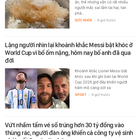
ăn, thế nhưng vẫn có rất nhiều
người mắc sai lầm tai hại, tàn
phá…
SỨC KHỎE
-
6 giờ trước
Lặng người nhìn lại khoảnh khắc Messi bật khóc ở
World Cup vì bố ốm nặng, hôm nay bố anh đã qua
đời
Khoảnh khắc Lionel Messi bật
khóc sau khi ghi bàn tại World
Cup 2026 giờ đây khiến người
hâm mộ càng xót xa.
SPORT
-
6 giờ trước
Vứt nhầm tấm vé số trúng hơn 30 tỷ đồng vào
thùng rác, người đàn ông khiến cả công ty vệ sinh