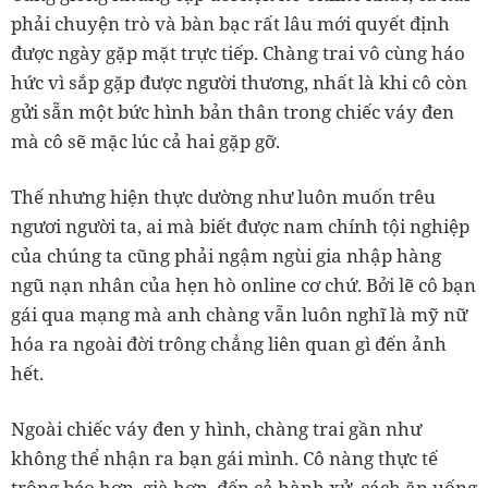
phải chuyện trò và bàn bạc rất lâu mới quyết định
được ngày gặp mặt trực tiếp. Chàng trai vô cùng háo
hức vì sắp gặp được người thương, nhất là khi cô còn
gửi sẵn một bức hình bản thân trong chiếc váy đen
mà cô sẽ mặc lúc cả hai gặp gỡ.
Thế nhưng hiện thực dường như luôn muốn trêu
ngươi người ta, ai mà biết được nam chính tội nghiệp
của chúng ta cũng phải ngậm ngùi gia nhập hàng
ngũ nạn nhân của hẹn hò online cơ chứ. Bởi lẽ cô bạn
gái qua mạng mà anh chàng vẫn luôn nghĩ là mỹ nữ
hóa ra ngoài đời trông chẳng liên quan gì đến ảnh
hết.
Ngoài chiếc váy đen y hình, chàng trai gần như
không thể nhận ra bạn gái mình. Cô nàng thực tế
trông béo hơn, già hơn, đến cả hành xử, cách ăn uống