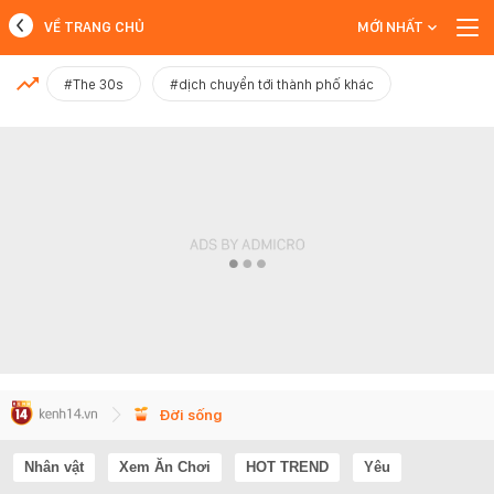
VỀ TRANG CHỦ
MỚI NHẤT
MỚI NHẤT
#The 30s
#dịch chuyển tới thành phố khác
Xem thêm
Đời sống
Nhân vật
Xem Ăn Chơi
HOT TREND
Yêu