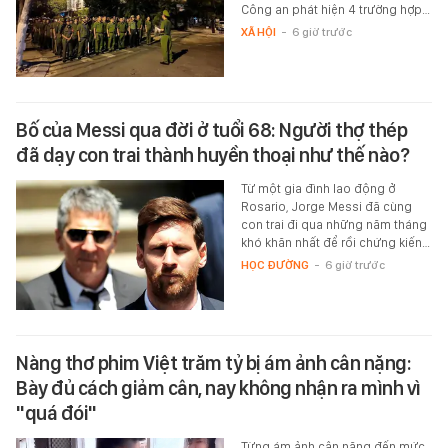
Công an phát hiện 4 trường hợp…
XÃ HỘI
-
6 giờ trước
Bố của Messi qua đời ở tuổi 68: Người thợ thép
đã dạy con trai thành huyền thoại như thế nào?
Từ một gia đình lao động ở
Rosario, Jorge Messi đã cùng
con trai đi qua những năm tháng
khó khăn nhất để rồi chứng kiến…
HỌC ĐƯỜNG
-
6 giờ trước
Nàng thơ phim Việt trăm tỷ bị ám ảnh cân nặng:
Bày đủ cách giảm cân, nay không nhận ra mình vì
"quá đói"
Từng ám ảnh cân nặng đến mức