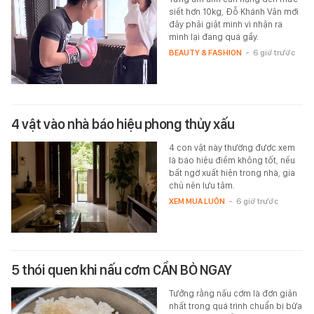
siết hơn 10kg, Đỗ Khánh Vân mới
đây phải giật mình vì nhận ra
mình lại đang quá gầy.
BEAUTY & FASHION
-
6 giờ trước
4 vật vào nhà báo hiệu phong thủy xấu
4 con vật này thường được xem
là báo hiệu điềm không tốt, nếu
bất ngờ xuất hiện trong nhà, gia
chủ nên lưu tâm.
XEM MUA LUÔN
-
6 giờ trước
5 thói quen khi nấu cơm CẦN BỎ NGAY
Tưởng rằng nấu cơm là đơn giản
nhất trong quá trình chuẩn bị bữa