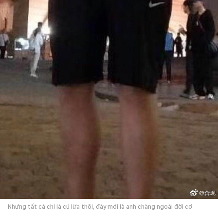
Nhưng tất cả chỉ là cú lừa thôi, đây mới là anh chàng ngoài đời cơ