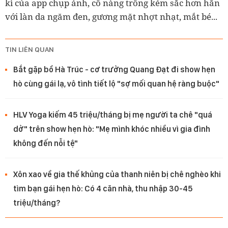
kì của app chụp ảnh, cô nàng trông kém sắc hơn hẳn
với làn da ngăm đen, gương mặt nhợt nhạt, mắt bé...
TIN LIÊN QUAN
Bắt gặp bồ Hà Trúc - cơ trưởng Quang Đạt đi show hẹn
hò cùng gái lạ, vô tình tiết lộ "sợ mối quan hệ ràng buộc"
HLV Yoga kiếm 45 triệu/tháng bị mẹ người ta chê "quá
dở" trên show hẹn hò: "Mẹ mình khóc nhiều vì gia đình
không đến nỗi tệ"
Xôn xao về gia thế khủng của thanh niên bị chê nghèo khi
tìm bạn gái hẹn hò: Có 4 căn nhà, thu nhập 30-45
triệu/tháng?