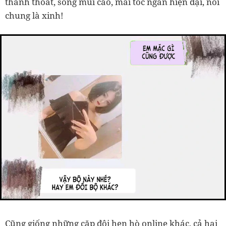
thanh thoát, sống mũi cao, mái tóc ngắn hiện đại, nói
chung là xinh!
Cũng giống những cặp đôi hẹn hò online khác, cả hai