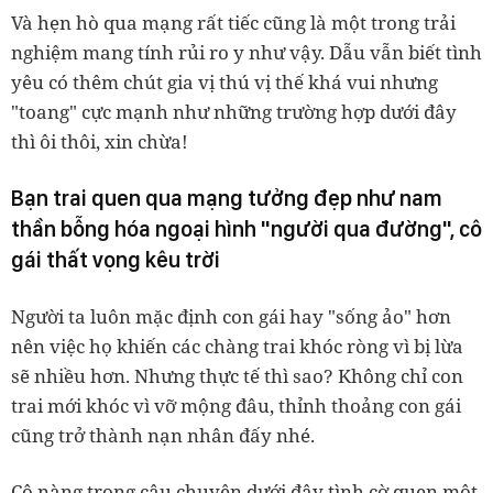
Và hẹn hò qua mạng rất tiếc cũng là một trong trải
nghiệm mang tính rủi ro y như vậy. Dẫu vẫn biết tình
yêu có thêm chút gia vị thú vị thế khá vui nhưng
"toang" cực mạnh như những trường hợp dưới đây
thì ôi thôi, xin chừa!
Bạn trai quen qua mạng tưởng đẹp như nam
thần bỗng hóa ngoại hình "người qua đường", cô
gái thất vọng kêu trời
Người ta luôn mặc định con gái hay "sống ảo" hơn
nên việc họ khiến các chàng trai khóc ròng vì bị lừa
sẽ nhiều hơn. Nhưng thực tế thì sao? Không chỉ con
trai mới khóc vì vỡ mộng đâu, thỉnh thoảng con gái
cũng trở thành nạn nhân đấy nhé.
Cô nàng trong câu chuyện dưới đây tình cờ quen một