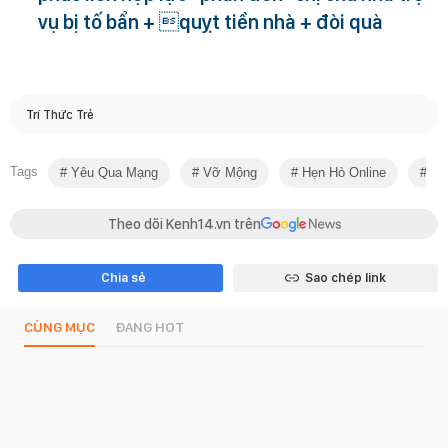
vụ bị tố bẩn + quỵt tiền nhà + đòi quà
Trí Thức Trẻ
Tags
Yêu Qua Mạng
Vỡ Mộng
Hẹn Hò Online
Re
Theo dõi Kenh14.vn trên
Chia sẻ
Sao chép link
CÙNG MỤC
ĐANG HOT