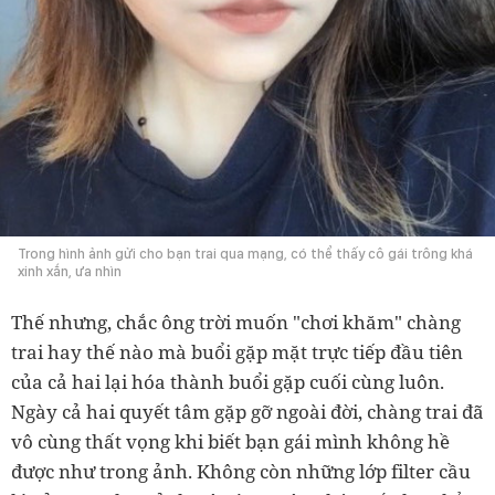
Trong hình ảnh gửi cho bạn trai qua mạng, có thể thấy cô gái trông khá
xinh xắn, ưa nhìn
Thế nhưng, chắc ông trời muốn "chơi khăm" chàng
trai hay thế nào mà buổi gặp mặt trực tiếp đầu tiên
của cả hai lại hóa thành buổi gặp cuối cùng luôn.
Ngày cả hai quyết tâm gặp gỡ ngoài đời, chàng trai đã
vô cùng thất vọng khi biết bạn gái mình không hề
được như trong ảnh. Không còn những lớp filter cầu