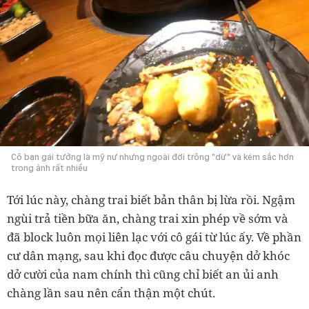
Cô bạn gái tưởng là mỹ nư nhưng ngoài đời trông "dừ" và kém sắc hơn
trong ảnh rất nhiều
Tới lúc này, chàng trai biết bản thân bị lừa rồi. Ngậm
ngùi trả tiền bữa ăn, chàng trai xin phép về sớm và
đã block luôn mọi liên lạc với cô gái từ lúc ấy. Về phần
cư dân mạng, sau khi đọc được câu chuyện dở khóc
dở cười của nam chính thì cũng chỉ biết an ủi anh
chàng lần sau nên cẩn thận một chút.