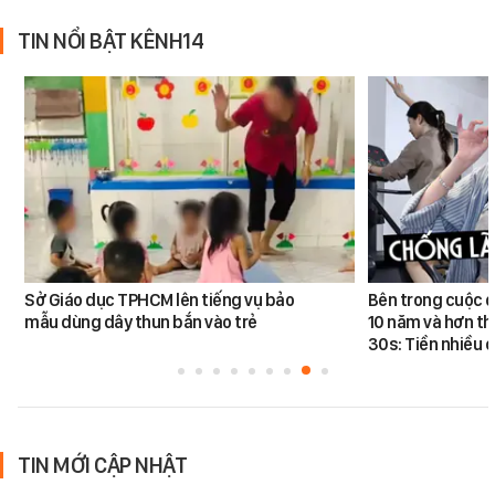
TIN NỔI BẬT KÊNH14
Sở Giáo dục TPHCM lên tiếng vụ bảo
Bên trong cuộc đ
mẫu dùng dây thun bắn vào trẻ
10 năm và hơn th
30s: Tiền nhiều c
TIN MỚI CẬP NHẬT