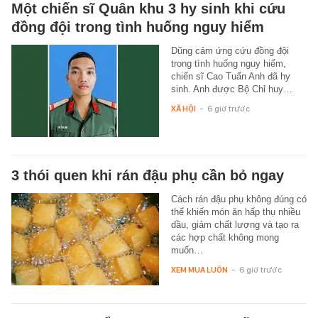
Một chiến sĩ Quân khu 3 hy sinh khi cứu
đồng đội trong tình huống nguy hiểm
Dũng cảm ứng cứu đồng đội
trong tình huống nguy hiểm,
chiến sĩ Cao Tuấn Anh đã hy
sinh. Anh được Bộ Chỉ huy…
XÃ HỘI
-
6 giờ trước
3 thói quen khi rán đậu phụ cần bỏ ngay
Cách rán đậu phụ không đúng có
thể khiến món ăn hấp thụ nhiều
dầu, giảm chất lượng và tạo ra
các hợp chất không mong
muốn…
XEM MUA LUÔN
-
6 giờ trước