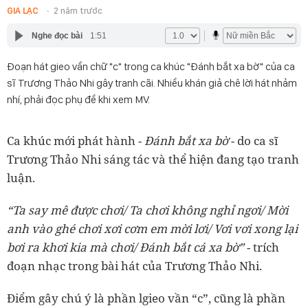
GIA LẠC
2 năm trước
Nghe đọc bài
1:51
Đoạn hát gieo vần chữ "c" trong ca khúc "Đánh bắt xa bờ" của ca
sĩ Trương Thảo Nhi gây tranh cãi. Nhiều khán giả chê lời hát nhảm
nhí, phải đọc phụ đề khi xem MV.
Ca khúc mới phát hành -
Đánh bắt xa bờ
- do ca sĩ
Trương Thảo Nhi sáng tác và thể hiện đang tạo tranh
luận.
“Ta say mê được chơi/ Ta chơi không nghỉ ngơi/ Mời
anh vào ghé chơi xơi cơm em mời lơi/ Vơi vơi xong lại
bơi ra khơi kia mà chơi/ Đánh bắt cá xa bờ”
- trích
đoạn nhạc trong bài hát của Trương Thảo Nhi.
Điểm gây chú ý là phần lgieo vần “c”, cũng là phần