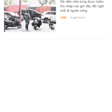
Nữ diễn viên từng được kiếm
thu nhập cao giờ đây đột ngột
mất đi nguồn sống.
CINE
-
6 giờ trước
Khám xét nơi ở, bắt tạm giam TikToker
Nguyễn Thị Bích Phượng SN 1987
Công an tỉnh Gia Lai khởi tố, bắt
tạm giam TikToker Nguyễn Thị
Bích Phượng do sử dụng 5 tài
khoản MXH đăng video, bài
viết…
XÃ HỘI
-
6 giờ trước
Xem thêm