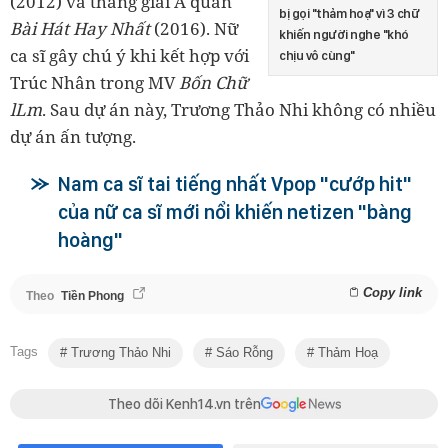
(2012) và thắng giải Á quân
bị gọi "thảm hoạ" vì 3 chữ
Bài Hát Hay Nhất
(2016). Nữ
khiến người nghe "khó
ca sĩ gây chú ý khi kết hợp với
chịu vô cùng"
Trúc Nhân trong MV
Bốn Chữ
lLm
. Sau dự án này, Trương Thảo Nhi không có nhiều
dự án ấn tượng.
Nam ca sĩ tai tiếng nhất Vpop "cướp hit"
của nữ ca sĩ mới nổi khiến netizen "bàng
hoàng"
Copy link
Theo
Tiền Phong
Tags
Trương Thảo Nhi
Sáo Rỗng
Thảm Hoạ
Theo dõi Kenh14.vn trên