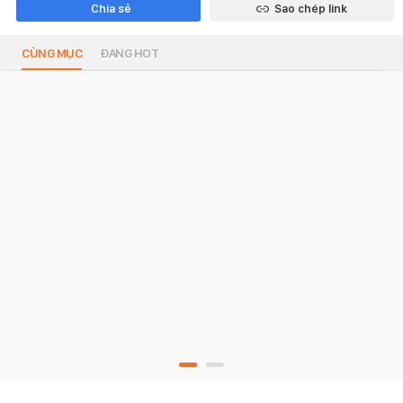
Chia sẻ
Sao chép link
CÙNG MỤC
ĐANG HOT