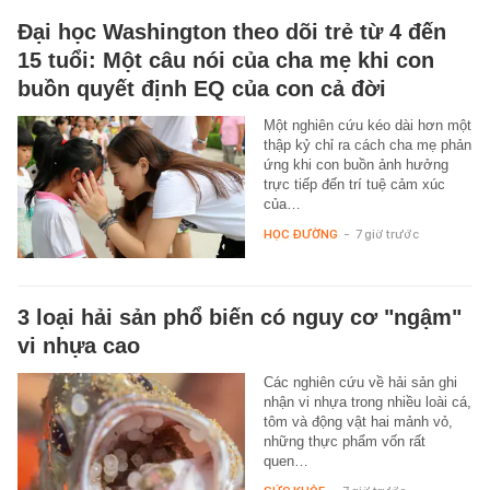
Đại học Washington theo dõi trẻ từ 4 đến
15 tuổi: Một câu nói của cha mẹ khi con
buồn quyết định EQ của con cả đời
Một nghiên cứu kéo dài hơn một
thập kỷ chỉ ra cách cha mẹ phản
ứng khi con buồn ảnh hưởng
trực tiếp đến trí tuệ cảm xúc
của…
HỌC ĐƯỜNG
-
7 giờ trước
3 loại hải sản phổ biến có nguy cơ "ngậm"
vi nhựa cao
Các nghiên cứu về hải sản ghi
nhận vi nhựa trong nhiều loài cá,
tôm và động vật hai mảnh vỏ,
những thực phẩm vốn rất
quen…