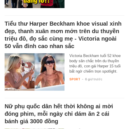
Tiểu thư Harper Beckham khoe visual xinh
đẹp, thanh xuân mơn mởn trên du thuyền
triệu đô, đọ sắc cùng mẹ - Victoria ngoài
50 vẫn đỉnh cao nhan sắc
Victoria Beckham tuổi 52 khoe
body săn chắc trên du thuyền
triệu đô, con gái Harper 15 tuổi
bất ngờ chiếm trọn spotlight.
SPORT
-
6 giờ trước
Nữ phụ quốc dân hết thời không ai mời
đóng phim, mỗi ngày chỉ dám ăn 2 cái
bánh giá 3000 đồng