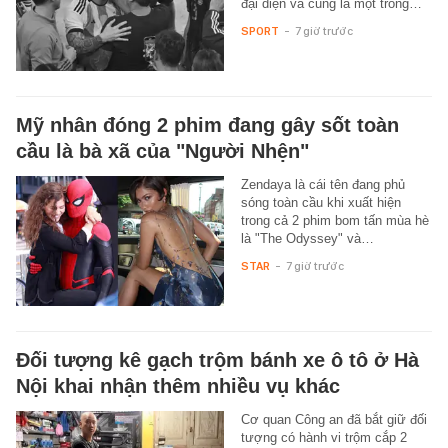
đại diện và cũng là một trong…
SPORT
-
7 giờ trước
Mỹ nhân đóng 2 phim đang gây sốt toàn
cầu là bà xã của "Người Nhện"
Zendaya là cái tên đang phủ
sóng toàn cầu khi xuất hiện
trong cả 2 phim bom tấn mùa hè
là "The Odyssey" và…
STAR
-
7 giờ trước
Đối tượng kê gạch trộm bánh xe ô tô ở Hà
Nội khai nhận thêm nhiều vụ khác
Cơ quan Công an đã bắt giữ đối
tượng có hành vi trộm cắp 2