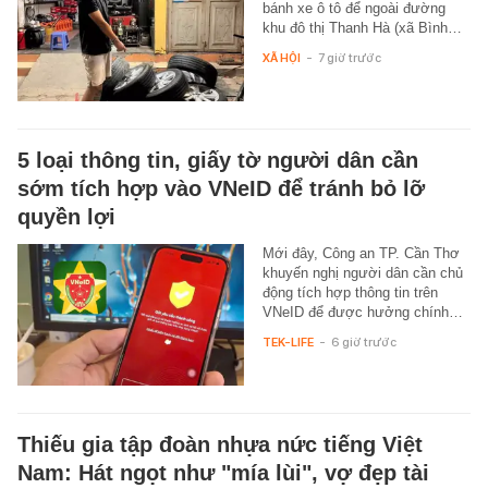
bánh xe ô tô để ngoài đường
khu đô thị Thanh Hà (xã Bình…
XÃ HỘI
-
7 giờ trước
5 loại thông tin, giấy tờ người dân cần
sớm tích hợp vào VNeID để tránh bỏ lỡ
quyền lợi
Mới đây, Công an TP. Cần Thơ
khuyến nghị người dân cần chủ
động tích hợp thông tin trên
VNeID để được hưởng chính…
TEK-LIFE
-
6 giờ trước
Thiếu gia tập đoàn nhựa nức tiếng Việt
Nam: Hát ngọt như "mía lùi", vợ đẹp tài