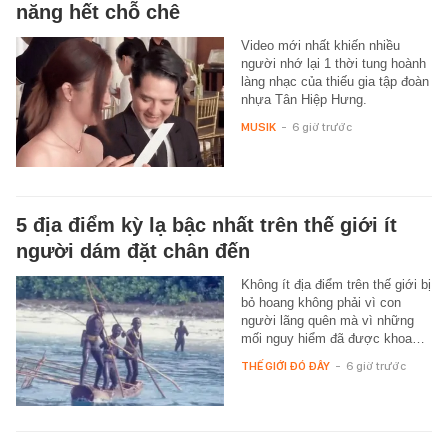
năng hết chỗ chê
Video mới nhất khiến nhiều
người nhớ lại 1 thời tung hoành
làng nhạc của thiếu gia tập đoàn
nhựa Tân Hiệp Hưng.
MUSIK
-
6 giờ trước
5 địa điểm kỳ lạ bậc nhất trên thế giới ít
người dám đặt chân đến
Không ít địa điểm trên thế giới bị
bỏ hoang không phải vì con
người lãng quên mà vì những
mối nguy hiểm đã được khoa…
THẾ GIỚI ĐÓ ĐÂY
-
6 giờ trước