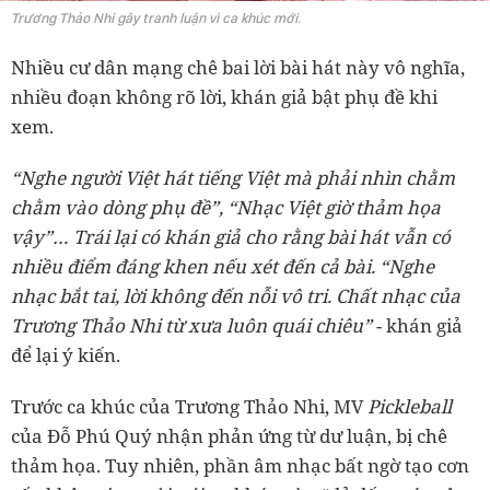
Trương Thảo Nhi gây tranh luận vì ca khúc mới.
Nhiều cư dân mạng chê bai lời bài hát này vô nghĩa,
nhiều đoạn không rõ lời, khán giả bật phụ đề khi
xem.
“Nghe người Việt hát tiếng Việt mà phải nhìn chằm
chằm vào dòng phụ đề”, “Nhạc Việt giờ thảm họa
vậy”… Trái lại có khán giả cho rằng bài hát vẫn có
nhiều điểm đáng khen nếu xét đến cả bài. “Nghe
nhạc bắt tai, lời không đến nỗi vô tri. Chất nhạc của
Trương Thảo Nhi từ xưa luôn quái chiêu”
- khán giả
để lại ý kiến.
Trước ca khúc của Trương Thảo Nhi, MV
Pickleball
của Đỗ Phú Quý nhận phản ứng từ dư luận, bị chê
thảm họa. Tuy nhiên, phần âm nhạc bất ngờ tạo cơn