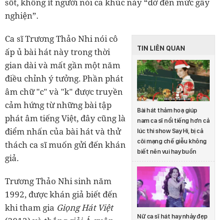
sốt, không ít người nói ca khúc này “dở đến mức gây
nghiện”.
Ca sĩ Trương Thảo Nhi nói cô
TIN LIÊN QUAN
ấp ủ bài hát này trong thời
gian dài và mất gần một năm
điều chỉnh ý tưởng. Phần phát
âm chữ "c" và "k" được truyền
cảm hứng từ những bài tập
Bài hát thảm hoạ giúp
phát âm tiếng Việt, đây cũng là
nam ca sĩ nổi tiếng hơn cả
điểm nhấn của bài hát và thử
lúc thi show Say Hi, bị cả
cõi mạng chế giễu không
thách ca sĩ muốn gửi đến khán
biết nên vui hay buồn
giả.
Trương Thảo Nhi sinh năm
1992, được khán giả biết đến
khi tham gia
Giọng Hát Việt
Nữ ca sĩ hát hay nhảy đẹp