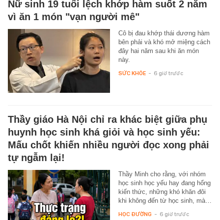
Nữ sinh 19 tuổi lệch khớp hàm suốt 2 năm
vì ăn 1 món "vạn người mê"
Cô bị đau khớp thái dương hàm
bên phải và khó mở miệng cách
đây hai năm sau khi ăn món
này.
SỨC KHỎE
-
6 giờ trước
Thầy giáo Hà Nội chỉ ra khác biệt giữa phụ
huynh học sinh khá giỏi và học sinh yếu:
Mấu chốt khiến nhiều người đọc xong phải
tự ngẫm lại!
Thầy Minh cho rằng, với nhóm
học sinh học yếu hay đang hổng
kiến thức, những khó khăn đôi
khi không đến từ học sinh, mà…
HỌC ĐƯỜNG
-
6 giờ trước