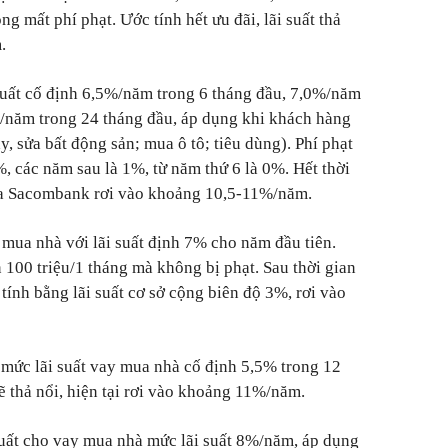
g mất phí phạt. Ước tính hết ưu đãi, lãi suất thả
.
uất cố định 6,5%/năm trong 6 tháng đầu, 7,0%/năm
%/năm trong 24 tháng đầu, áp dụng khi khách hàng
, sửa bất động sản; mua ô tô; tiêu dùng). Phí phạt
%, các năm sau là 1%, từ năm thứ 6 là 0%. Hết thời
 của Sacombank rơi vào khoảng 10,5-11%/năm.
mua nhà với lãi suất định 7% cho năm đầu tiên.
 100 triệu/1 tháng mà không bị phạt. Sau thời gian
c tính bằng lãi suất cơ sở cộng biên độ 3%, rơi vào
ức lãi suất vay mua nhà cố định 5,5% trong 12
sẽ thả nổi, hiện tại rơi vào khoảng 11%/năm.
suất cho vay mua nhà mức lãi suất 8%/năm, áp dụng