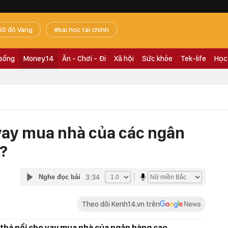
60 độ Vàng
bài học tài chính
 sống
Money.14
Ăn - Chơi - Đi
Xã hội
Sức khỏe
Tek-life
Học
 vay mua nhà của các ngân
o?
3:34
Nghe đọc bài
Theo dõi Kenh14.vn trên
ất thả nổi cho vay mua nhà của ngân hàng cao