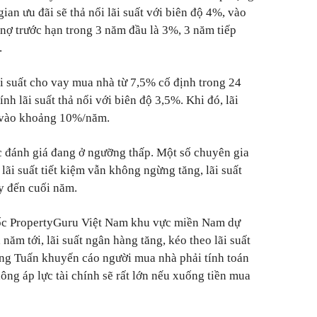
ian ưu đãi sẽ thả nổi lãi suất với biên độ 4%, vào
nợ trước hạn trong 3 năm đầu là 3%, 3 năm tiếp
.
 suất cho vay mua nhà từ 7,5% cố định trong 24
ính lãi suất thả nổi với biên độ 3,5%. Khi đó, lãi
i vào khoảng 10%/năm.
c đánh giá đang ở ngưỡng thấp. Một số chuyên gia
i lãi suất tiết kiệm vẫn không ngừng tăng, lãi suất
y đến cuối năm.
c PropertyGuru Việt Nam khu vực miền Nam dự
năm tới, lãi suất ngân hàng tăng, kéo theo lãi suất
ng Tuấn khuyến cáo người mua nhà phải tính toán
hông áp lực tài chính sẽ rất lớn nếu xuống tiền mua