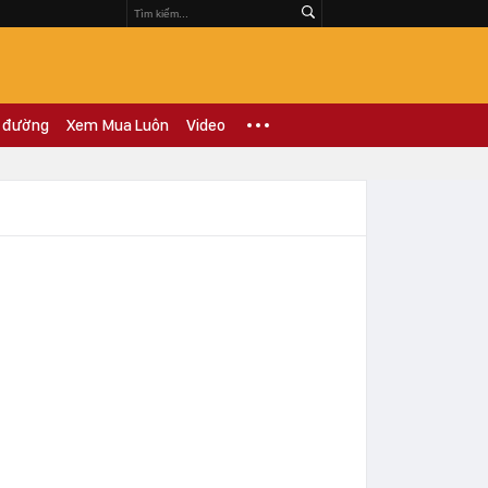
 đường
Xem Mua Luôn
Video