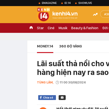
EMAGAZINE
ID.14
SHOWLIVE
3
Star
Ciné
Musik
Beauty & Fashion
Đời
MONEY.14
360 ĐỘ VÀNG
Lãi suất thả nổi cho
hàng hiện nay ra sa
TÙNG LÂM,
11:00 30/08/2024
Chia sẻ
Hết thời gian ưu đãi, lãi su