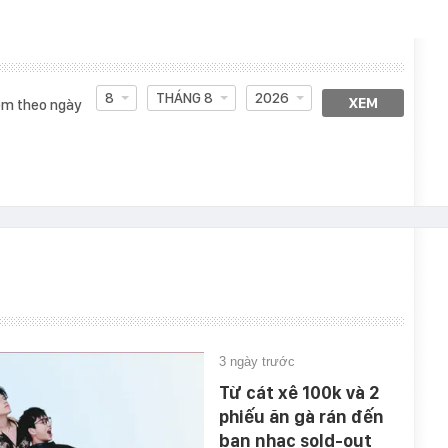
8
THÁNG 8
2026
XEM
m theo ngày
3 ngày trước
Từ cát xê 100k và 2
phiếu ăn gà rán đến
ban nhạc sold-out