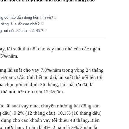
ộng có hấp dẫn dòng tiền tìm về?
hưởng lãi suất cao nhất?
g, có nên đầu tư nhà đất?
nay, lãi suất thả nổi cho vay mua nhà của các ngân
-13%/năm.
ng lãi suất cho vay 7,8%/năm trong vòng 24 tháng
3%/năm. Ước tính hết ưu đãi, lãi suất thả nổi lên tới
 chọn gói cố định 36 tháng, lãi suất ưu đãi là
 thả nổi ước tính trên 12%/năm.
 lãi suất vay mua, chuyển nhượng bất động sản
g đầu), 9,2% (12 tháng đầu), 10,1% (18 tháng đầu)
 dụng cho các khoản vay tối thiểu 48 tháng. Biên
 nợ trước hạn: 1 năm là 4%, 2 năm là 3%, 3 năm là