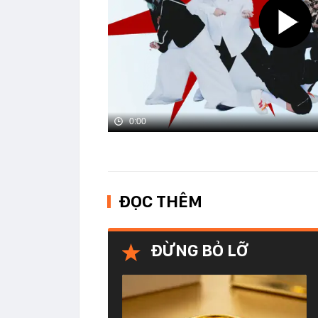
0:00
ĐỌC THÊM
ĐỪNG BỎ LỠ