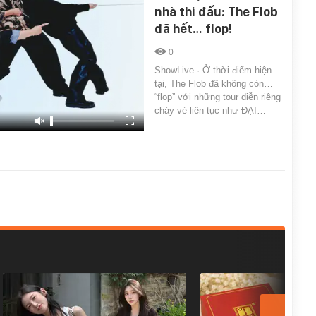
nhà thi đấu: The Flob
đã hết… flop!
0
ShowLive · Ở thời điểm hiện
tại, The Flob đã không còn…
“flop” với những tour diễn riêng
cháy vé liên tục như ĐẠI…