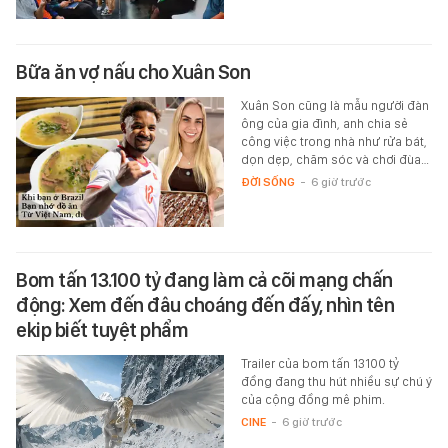
Bữa ăn vợ nấu cho Xuân Son
Xuân Son cũng là mẫu người đàn
ông của gia đình, anh chia sẻ
công việc trong nhà như rửa bát,
dọn dẹp, chăm sóc và chơi đùa…
ĐỜI SỐNG
-
6 giờ trước
Bom tấn 13.100 tỷ đang làm cả cõi mạng chấn
động: Xem đến đâu choáng đến đấy, nhìn tên
ekip biết tuyệt phẩm
Trailer của bom tấn 13100 tỷ
đồng đang thu hút nhiều sự chú ý
của cộng đồng mê phim.
CINE
-
6 giờ trước