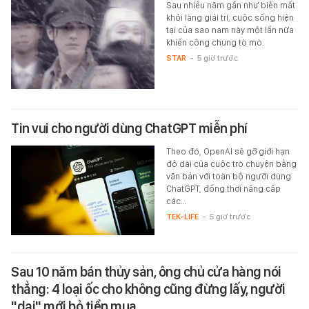
Sau nhiều năm gần như biến mất
khỏi làng giải trí, cuộc sống hiện
tại của sao nam này một lần nữa
khiến công chúng tò mò.
STAR
-
5 giờ trước
Tin vui cho người dùng ChatGPT miễn phí
Theo đó, OpenAI sẽ gỡ giới hạn
độ dài của cuộc trò chuyện bằng
văn bản với toàn bộ người dùng
ChatGPT, đồng thời nâng cấp
các…
TEK-LIFE
-
5 giờ trước
Sau 10 năm bán thủy sản, ông chủ cửa hàng nói
thẳng: 4 loại ốc cho không cũng đừng lấy, người
"dại" mới bỏ tiền mua