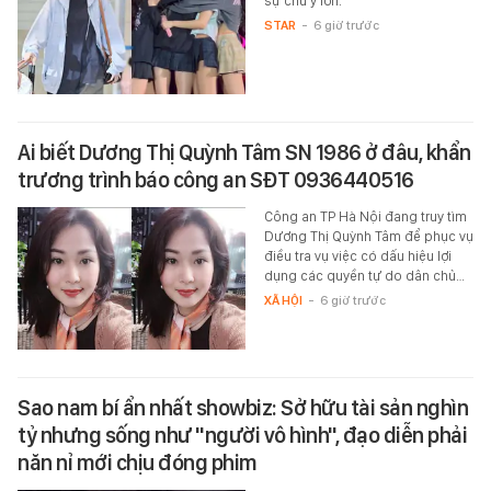
sự chú ý lớn.
STAR
-
6 giờ trước
Ai biết Dương Thị Quỳnh Tâm SN 1986 ở đâu, khẩn
trương trình báo công an SĐT 0936440516
Công an TP Hà Nội đang truy tìm
Dương Thị Quỳnh Tâm để phục vụ
điều tra vụ việc có dấu hiệu lợi
dụng các quyền tự do dân chủ…
XÃ HỘI
-
6 giờ trước
Sao nam bí ẩn nhất showbiz: Sở hữu tài sản nghìn
tỷ nhưng sống như "người vô hình", đạo diễn phải
năn nỉ mới chịu đóng phim