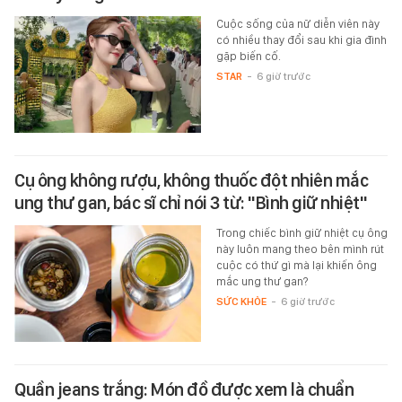
Cuộc sống của nữ diễn viên này
có nhiều thay đổi sau khi gia đình
gặp biến cố.
STAR
-
6 giờ trước
Cụ ông không rượu, không thuốc đột nhiên mắc
ung thư gan, bác sĩ chỉ nói 3 từ: "Bình giữ nhiệt"
Trong chiếc bình giữ nhiệt cụ ông
này luôn mang theo bên mình rút
cuộc có thứ gì mà lại khiến ông
mắc ung thư gan?
SỨC KHỎE
-
6 giờ trước
Quần jeans trắng: Món đồ được xem là chuẩn