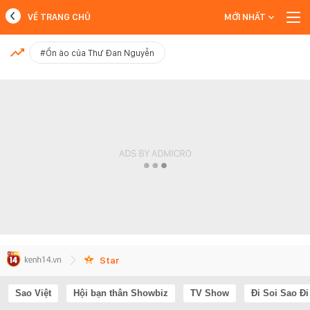
VỀ TRANG CHỦ
MỚI NHẤT
MỚI NHẤT
#Ồn ào của Thư Đan Nguyễn
Xem thêm
Star
Sao Việt
Hội bạn thân Showbiz
TV Show
Đi Soi Sao Đi