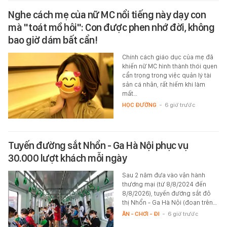
Nghe cách mẹ của nữ MC nổi tiếng này dạy con
mà "toát mồ hôi": Con được phen nhớ đời, không
bao giờ dám bất cẩn!
Chính cách giáo dục của mẹ đã
khiến nữ MC hình thành thói quen
cẩn trọng trong việc quản lý tài
sản cá nhân, rất hiếm khi làm
mất…
HỌC ĐƯỜNG
-
6 giờ trước
Tuyến đường sắt Nhổn - Ga Hà Nội phục vụ
30.000 lượt khách mỗi ngày
Sau 2 năm đưa vào vận hành
thương mại (từ 8/8/2024 đến
8/8/2026), tuyến đường sắt đô
thị Nhổn - Ga Hà Nội (đoạn trên…
ĂN - CHƠI - ĐI
-
6 giờ trước