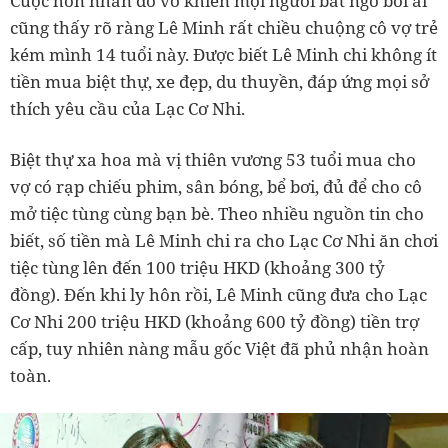
Cuộc hôn nhân đổ vỡ khiến mọi người bất ngờ bởi ai
cũng thấy rõ ràng Lê Minh rất chiều chuộng cô vợ trẻ
kém mình 14 tuổi này. Được biết Lê Minh chi không ít
tiền mua biệt thự, xe đẹp, du thuyền, đáp ứng mọi sở
thích yêu cầu của Lạc Cơ Nhi.
Biệt thự xa hoa mà vị thiên vương 53 tuổi mua cho
vợ có rạp chiếu phim, sân bóng, bể bơi, đủ để cho cô
mở tiệc tùng cùng bạn bè. Theo nhiều nguồn tin cho
biết, số tiền mà Lê Minh chi ra cho Lạc Cơ Nhi ăn chơi
tiệc tùng lên đến 100 triệu HKD (khoảng 300 tỷ
đồng). Đến khi ly hôn rồi, Lê Minh cũng đưa cho Lạc
Cơ Nhi 200 triệu HKD (khoảng 600 tỷ đồng) tiền trợ
cấp, tuy nhiên nàng mẫu gốc Việt đã phủ nhận hoàn
toàn.