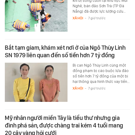
khi bị sóng cuốn tại khu vực Mũi
Nghê, bán đảo Sơn Trà (TP Đà
Nẵng) đã được lực lượng cứu…
XÃ HỘI
-
7 giờ trước
Bắt tạm giam, khám xét nơi ở của Ngô Thùy Linh
SN 1979 liên quan đến số tiền hơn 7 tỷ đồng
Bị can Ngô Thùy Linh cùng một
đồng phạm bị cáo buộc lừa đảo
số tiền hơn 7 tỷ đồng của một bị
hại thông qua hình thức vay tiền…
XÃ HỘI
-
7 giờ trước
Mỹ nhân người miền Tây là tiểu thư nhưng gia
đình phá sản, được chàng trai kém 4 tuổi mang
20 cây vàng hỏi cưới