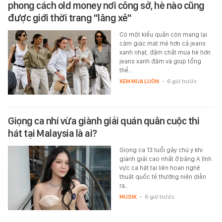
phong cách old money nơi công sở, hè nào cũng
được giới thời trang "lăng xê"
Có một kiểu quần còn mang lại
cảm giác mát mẻ hơn cả jeans
xanh nhạt, đậm chất mùa hè hơn
jeans xanh đậm và giúp tổng
thể…
XEM MUA LUÔN
-
6 giờ trước
Giọng ca nhí vừa giành giải quán quân cuộc thi
hát tại Malaysia là ai?
Giọng ca 13 tuổi gây chú ý khi
giành giải cao nhất ở bảng A lĩnh
vực ca hát tại liên hoan nghệ
thuật quốc tế thường niên diễn
ra…
MUSIK
-
6 giờ trước