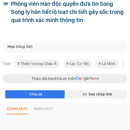
Phóng viên Hàn độc quyền đưa tin Song
Song ly hôn tiết lộ loạt chi tiết gây sốc trong
quá trình xác minh thông tin
Nhịp Sống Việt
Tags
Thiên Vương Châu Á
Lạc Cơ Nhi
Lê Minh
S
Theo dõi Kenh14.vn trên
Chia sẻ
Sao chép link
CÙNG MỤC
ĐANG HOT