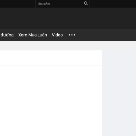
 đường
Xem Mua Luôn
Video