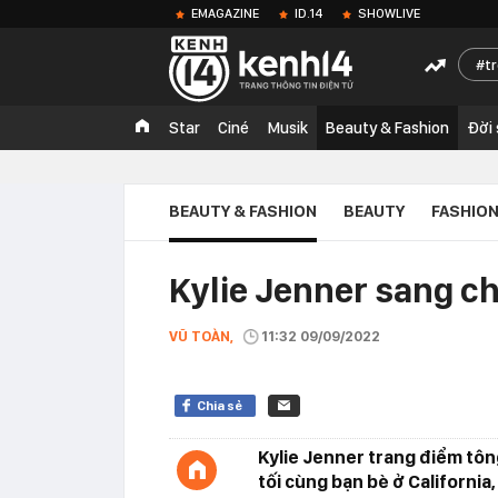
EMAGAZINE
ID.14
SHOWLIVE
t
Star
Ciné
Musik
Beauty & Fashion
Đời
BEAUTY & FASHION
BEAUTY
FASHIO
Kylie Jenner sang ch
VŨ TOÀN,
11:32 09/09/2022
Chia sẻ
Kylie Jenner trang điểm tôn
tối cùng bạn bè ở California,