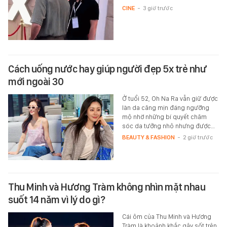
CINE
-
3 giờ trước
Cách uống nước hay giúp người đẹp 5x trẻ như
mới ngoài 30
Ở tuổi 52, Oh Na Ra vẫn giữ được
làn da căng mịn đáng ngưỡng
mộ nhờ những bí quyết chăm
sóc da tưởng nhỏ nhưng được…
BEAUTY & FASHION
-
2 giờ trước
Thu Minh và Hương Tràm không nhìn mặt nhau
suốt 14 năm vì lý do gì?
Cái ôm của Thu Minh và Hương
Tràm là khoảnh khắc gây sốt trên