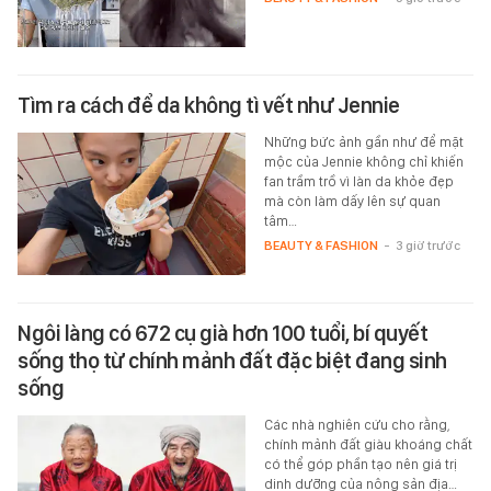
Tìm ra cách để da không tì vết như Jennie
Những bức ảnh gần như để mặt
mộc của Jennie không chỉ khiến
fan trầm trồ vì làn da khỏe đẹp
mà còn làm dấy lên sự quan
tâm…
BEAUTY & FASHION
-
3 giờ trước
Ngôi làng có 672 cụ già hơn 100 tuổi, bí quyết
sống thọ từ chính mảnh đất đặc biệt đang sinh
sống
Các nhà nghiên cứu cho rằng,
chính mảnh đất giàu khoáng chất
có thể góp phần tạo nên giá trị
dinh dưỡng của nông sản địa…