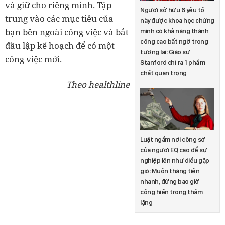
và giữ cho riêng mình. Tập
Người sở hữu 6 yếu tố
trung vào các mục tiêu của
này được khoa học chứng
bạn bên ngoài công việc và bắt
minh có khả năng thành
công cao bất ngờ trong
đầu lập kế hoạch để có một
tương lai: Giáo sư
công việc mới.
Stanford chỉ ra 1 phẩm
chất quan trọng
Theo healthline
Luật ngầm nơi công sở
của người EQ cao để sự
nghiệp lên như diều gặp
gió: Muốn thăng tiến
nhanh, đừng bao giờ
cống hiến trong thầm
lặng