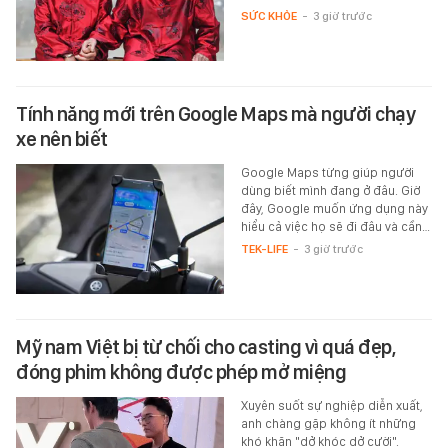
SỨC KHỎE
-
3 giờ trước
Tính năng mới trên Google Maps mà người chạy
xe nên biết
Google Maps từng giúp người
dùng biết mình đang ở đâu. Giờ
đây, Google muốn ứng dụng này
hiểu cả việc họ sẽ đi đâu và cần…
TEK-LIFE
-
3 giờ trước
Mỹ nam Việt bị từ chối cho casting vì quá đẹp,
đóng phim không được phép mở miệng
Xuyên suốt sự nghiệp diễn xuất,
anh chàng gặp không ít những
khó khăn "dở khóc dở cười".