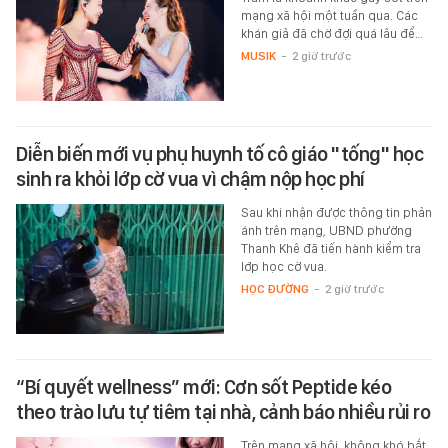
mạng xã hội một tuần qua. Các
khán giả đã chờ đợi quá lâu để…
MUSIK
-
2 giờ trước
Diễn biến mới vụ phụ huynh tố cô giáo "tống" học
sinh ra khỏi lớp cờ vua vì chậm nộp học phí
Sau khi nhận được thông tin phản
ánh trên mạng, UBND phường
Thanh Khê đã tiến hành kiểm tra
lớp học cờ vua.
HỌC ĐƯỜNG
-
2 giờ trước
“Bí quyết wellness” mới: Cơn sốt Peptide kéo
theo trào lưu tự tiêm tại nhà, cảnh báo nhiều rủi ro
Trên mạng xã hội, không khó bắt