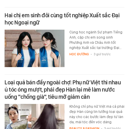
Hai chị em sinh đôi cùng tốt nghiệp Xuất sắc Đại
học Ngoại ngữ
Cùng học ngành Sư phạm Tiếng
Anh, cặp chị em song sinh
Phương Anh và Châu Anh tốt
nghiệp Xuất sắc tại trường Đại…
HỌC ĐƯỜNG
-
3 giờ trước
Loại quả bán đầy ngoài chợ: Phụ nữ Việt thi nhau
ủ tóc óng mượt, phái đẹp Hàn lại mê làm nước
uống "chống già", tiêu mỡ giảm cân
Không chỉ phụ nữ Việt mà cả phái
đẹp Hàn cũng tin tưởng loại quả
này cho các bước làm đẹp từ làn
da, mái tóc đến vóc dáng.
BEAUTY & FASHION
-
3 giờ trước