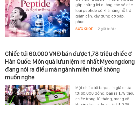
gặp những lời quảng cáo về các
loại peptide có khả năng hỗ trợ
giảm cân, xây dựng cơ bắp,
phục…
SỨC KHỎE
-
2 giờ trước
Chiếc túi 60.000 VNĐ bán được 1,78 triệu chiếc ở
Hàn Quốc: Món quà lưu niệm rẻ nhất Myeongdong
đang nói ra điều mà ngành miễn thuế không
muốn nghe
Một chiếc túi tarpaulin giá chưa
tới 60.000 đồng, bán ra 1,78 triệu
chiếc trong 18 tháng, mang về
khoản doanh thu chưa tới 0,1%…
MONEY.14
-
2 giờ trước