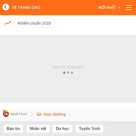
VỀ TRANG CHỦ
MỚI NHẤT
MỚI NHẤT
#Điểm chuẩn 2026
Xem thêm
Học đường
Bản tin
Nhân vật
Du học
Tuyển Sinh