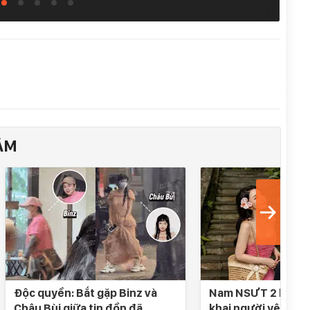
ÂM
Độc quyền: Bắt gặp Binz và
Nam NSƯT 2 lần đò
Châu Bùi giữa tin đồn đã
khai người yêu SN 