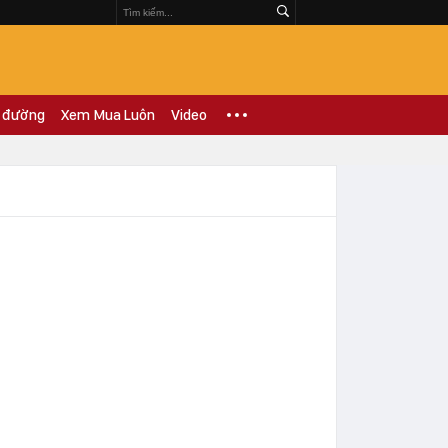
 đường
Xem Mua Luôn
Video