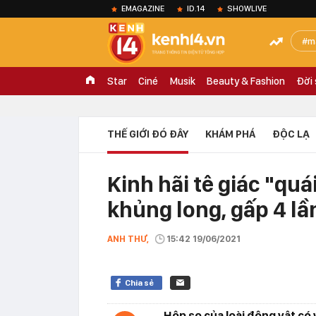
EMAGAZINE
ID.14
SHOWLIVE
m
Star
Ciné
Musik
Beauty & Fashion
Đời
THẾ GIỚI ĐÓ ĐÂY
KHÁM PHÁ
ĐỘC LẠ
Kinh hãi tê giác "quá
khủng long, gấp 4 lầ
ANH THƯ,
15:42 19/06/2021
Chia sẻ
Hộp sọ của loài động vật có 