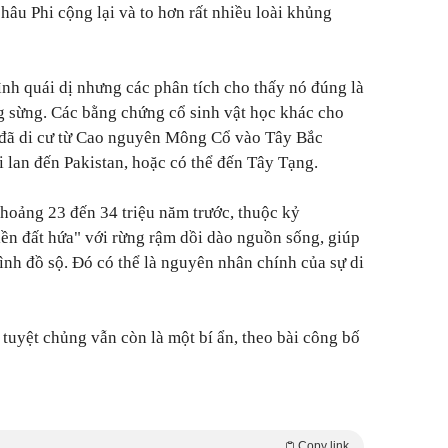
hâu Phi cộng lại và to hơn rất nhiều loài khủng
ình quái dị nhưng các phân tích cho thấy nó đúng là
ng sừng. Các bằng chứng cổ sinh vật học khác cho
y đã di cư từ Cao nguyên Mông Cổ vào Tây Bắc
 lan đến Pakistan, hoặc có thể đến Tây Tạng.
khoảng 23 đến 34 triệu năm trước, thuộc kỷ
ền đất hứa" với rừng rậm dồi dào nguồn sống, giúp
hình đồ sộ. Đó có thể là nguyên nhân chính của sự di
tuyệt chủng vẫn còn là một bí ẩn, theo bài công bố
Copy link