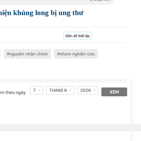
hiện khủng long bị ung thư
Bấm để thiết lập
nguyên nhân chính
nhóm nghiên cứu
7
THÁNG 8
2026
XEM
m theo ngày