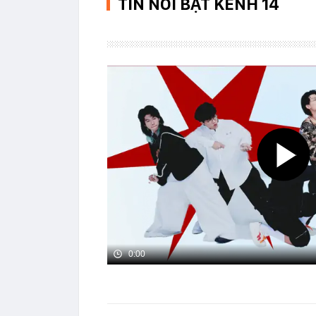
TIN NỔI BẬT KENH 14
0:00