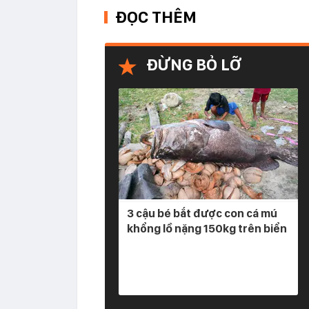
ĐỌC THÊM
ĐỪNG BỎ LỠ
3 cậu bé bắt được con cá mú
khổng lồ nặng 150kg trên biển