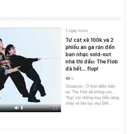
1 ngày trước
Từ cát xê 100k và 2
phiếu ăn gà rán đến
ban nhạc sold-out
nhà thi đấu: The Flob
đã hết… flop!
0
ShowLive · Ở thời điểm hiện
tại, The Flob đã không còn…
“flop” với những tour diễn riêng
cháy vé liên tục như ĐẠI…