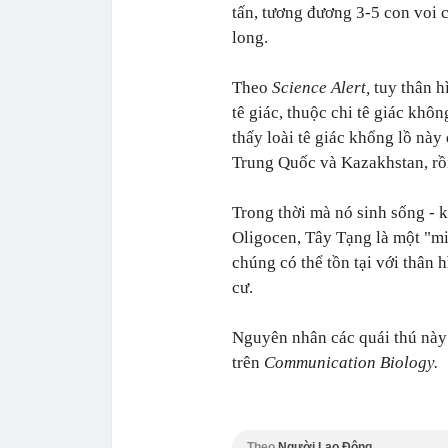
tấn, tương đương 3-5 con voi c
long.
Theo
Science Alert,
tuy thân h
tê giác, thuộc chi tê giác khô
thấy loài tê giác khổng lồ nà
Trung Quốc và Kazakhstan, rồi
Trong thời mà nó sinh sống - 
Oligocen, Tây Tạng là một "mi
chúng có thể tồn tại với thân 
cư.
Nguyên nhân các quái thú này 
trên
Communication Biology.
Theo
Người Lao Động