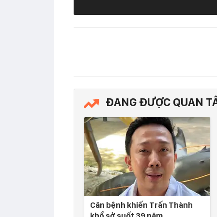
ĐANG ĐƯỢC QUAN T
Căn bệnh khiến Trấn Thành
khổ sở suốt 39 năm