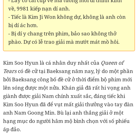
- Lấy có cái cup về mà tưởng mới đi thỉnh kinh
về, 9981 kiếp nạn dí anh.
- Tiếc là Kim Ji Won không dự, không là anh còn
bị dí ác hơn.
- Bị dí y chang trên phim, bảo sao không thở
phào. Dự có lễ trao giải mà mướt mát mồ hôi.
Kim Soo Hyun là cá nhân duy nhất của
Queen of
Tears
có đề cử tại Baeksang năm nay, lý do một phần
bởi Baeksang công bố đề cử ở thời điểm bộ phim mới
lên sóng được một nửa. Khán giả đã rất hi vọng anh
giành được giải Nam chính xuất sắc, đáng tiếc khi
Kim Soo Hyun đã để vụt mất giải thưởng vào tay đàn
anh Nam Goong Min. Bù lại anh thắng giải ở một
hạng mục do người hâm mộ bình chọn với số phiếu
áp đảo.