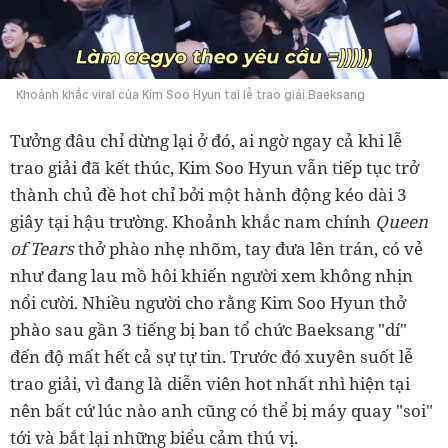
Khoảnh khắc viral của Kim Soo Hyun tại lễ trao giải Baeksang
Tưởng đâu chỉ dừng lại ở đó, ai ngờ ngay cả khi lễ
trao giải đã kết thúc, Kim Soo Hyun vẫn tiếp tục trở
thành chủ đề hot chỉ bởi một hành động kéo dài 3
giây tại hậu trường. Khoảnh khắc nam chính
Queen
of Tears
thở phào nhẹ nhõm, tay đưa lên trán, có vẻ
như đang lau mồ hôi khiến người xem không nhịn
nổi cười. Nhiều người cho rằng Kim Soo Hyun thở
phào sau gần 3 tiếng bị ban tổ chức Baeksang "dí"
đến độ mất hết cả sự tự tin. Trước đó xuyên suốt lễ
trao giải, vì đang là diễn viên hot nhất nhì hiện tại
nên bất cứ lúc nào anh cũng có thể bị máy quay "soi"
tới và bắt lại những biểu cảm thú vị.