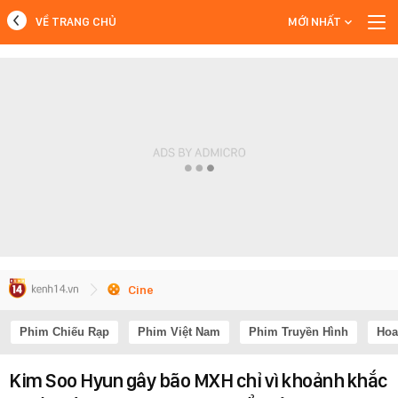
VỀ TRANG CHỦ
MỚI NHẤT
MỚI NHẤT
Xem thêm
Cine
Phim Chiếu Rạp
Phim Việt Nam
Phim Truyền Hình
Hoa
Kim Soo Hyun gây bão MXH chỉ vì khoảnh khắc