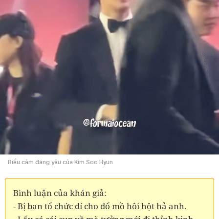
Biểu cảm đáng yêu của Kim Soo Hyun
Bình luận của khán giả:
- Bị ban tổ chức dí cho đổ mồ hôi hột hả anh.