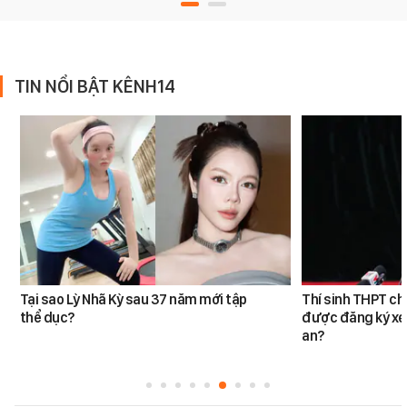
TIN NỔI BẬT KÊNH14
Tại sao Lỳ Nhã Kỳ sau 37 năm mới tập
Thí sinh THPT c
thể dục?
được đăng ký xé
an?