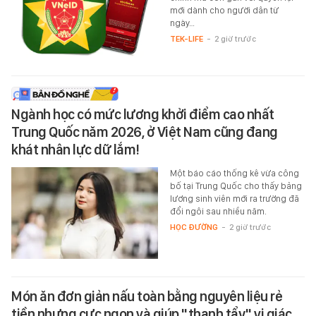
mới dành cho người dân từ
ngày…
TEK-LIFE
-
2 giờ trước
Ngành học có mức lương khởi điểm cao nhất
Trung Quốc năm 2026, ở Việt Nam cũng đang
khát nhân lực dữ lắm!
Một báo cáo thống kê vừa công
bố tại Trung Quốc cho thấy bảng
lương sinh viên mới ra trường đã
đổi ngôi sau nhiều năm.
HỌC ĐƯỜNG
-
2 giờ trước
Món ăn đơn giản nấu toàn bằng nguyên liệu rẻ
tiền nhưng cực ngon và giúp "thanh tẩy" vị giác