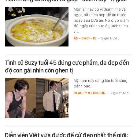
Món ăn này có vị thanh nhẹ và
ngọt, rất thích hợp để ăn trước
hoặc sau bữa ăn. Nó giúp giảm
độ ngấy của thức ăn, kích thích
vị…
ĂN - CHƠI - ĐI
-
2 giờ trước
Tình cũ Suzy tuổi 45 đúng cực phẩm, da đẹp đến
độ con gái nhìn còn ghen tị
Mỹ nam này càng lớn tuổi càng
bảnh bao.
BEAUTY & FASHION
-
2 giờ trước
Diễn viên Việt vừa được đề cử đẹp nhất thế giới: