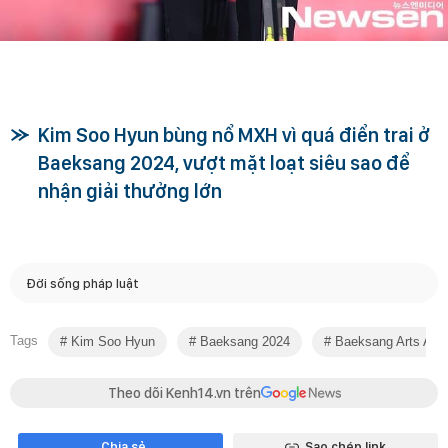
Kim Soo Hyun bùng nổ MXH vì quá điển trai ở
Baeksang 2024, vượt mặt loạt siêu sao để
nhận giải thưởng lớn
Đời sống pháp luật
Tags
Kim Soo Hyun
Baeksang 2024
Baeksang Arts Awa
Theo dõi Kenh14.vn trên
Chia sẻ
Sao chép link