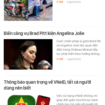
STAR
-
2 giờ trước
Biến căng vụ Brad Pitt kiện Angelina Jolie
Cuộc chiến pháp lý giữa Brad Pitt
và Angelina Jolie liên quan đến
điền trang Château Miraval tiếp
tục phát triển theo hướng không…
STAR
-
2 giờ trước
Thông báo quan trọng về VNeID, tất cả người
dùng nên biết
Việc sử dụng VNeID không chỉ
giúp đơn giản hóa thủ tục hành
chính mà còn gắn với quyền lợi