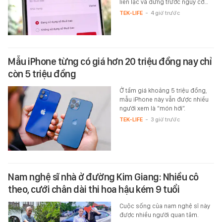
liên lạc và đứng trước nguy cơ…
TEK-LIFE
-
4 giờ trước
Mẫu iPhone từng có giá hơn 20 triệu đồng nay chỉ
còn 5 triệu đồng
Ở tầm giá khoảng 5 triệu đồng,
mẫu iPhone này vẫn được nhiều
người xem là “món hời”.
TEK-LIFE
-
3 giờ trước
Nam nghệ sĩ nhà ở đường Kim Giang: Nhiều cô
theo, cưới chân dài thi hoa hậu kém 9 tuổi
Cuộc sống của nam nghệ sĩ này
được nhiều người quan tâm.