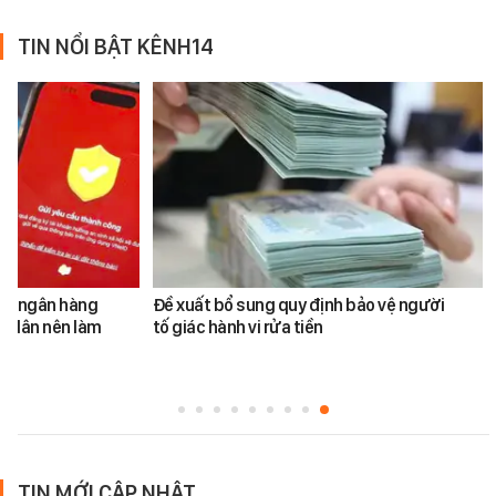
TIN NỔI BẬT KÊNH14
ản ngân hàng
Đề xuất bổ sung quy định bảo vệ người
i dân nên làm
tố giác hành vi rửa tiền
TIN MỚI CẬP NHẬT