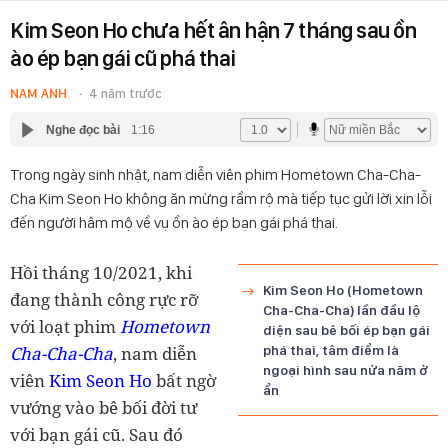
Kim Seon Ho chưa hết ân hận 7 tháng sau ồn
ào ép bạn gái cũ phá thai
NAM ANH
4 năm trước
Nghe đọc bài
1:16
Trong ngày sinh nhật, nam diễn viên phim Hometown Cha-Cha-
Cha Kim Seon Ho không ăn mừng rầm rộ mà tiếp tục gửi lời xin lỗi
đến người hâm mộ về vụ ồn ào ép bạn gái phá thai.
Hồi tháng 10/2021, khi
Kim Seon Ho (Hometown
đang thành công rực rỡ
Cha-Cha-Cha) lần đầu lộ
với loạt phim
Hometown
diện sau bê bối ép bạn gái
Cha-Cha-Cha
, nam diễn
phá thai, tâm điểm là
ngoại hình sau nửa năm ở
viên
Kim Seon Ho
bất ngờ
ẩn
vướng vào bê bối đời tư
với bạn gái cũ. Sau đó