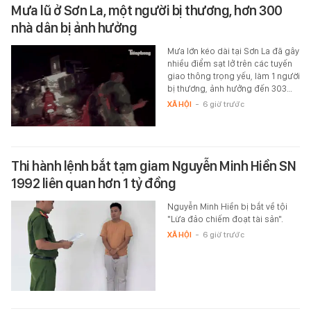
Mưa lũ ở Sơn La, một người bị thương, hơn 300
nhà dân bị ảnh hưởng
Mưa lớn kéo dài tại Sơn La đã gây
nhiều điểm sạt lở trên các tuyến
giao thông trọng yếu, làm 1 người
bị thương, ảnh hưởng đến 303…
XÃ HỘI
-
6 giờ trước
Thi hành lệnh bắt tạm giam Nguyễn Minh Hiền SN
1992 liên quan hơn 1 tỷ đồng
Nguyễn Minh Hiền bị bắt về tội
"Lừa đảo chiếm đoạt tài sản".
XÃ HỘI
-
6 giờ trước