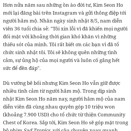
Hơn nửa năm sau những ồn ào đời tư, Kim Seon Ho
mới lại đăng bài trên Instagram và gửi thông điệp tới
người hâm mộ. Nhân ngày sinh nhật 8/5, nam diễn
viên 36 tuổi chia sẻ: "Tôi xin lỗi vì đã khiến mọi người
đối mặt với khoảng thời gian khó khăn vì những
thiếu sót của mình. Tôi rất biết ơn các bạn vì đã tổ
chức sinh nhật tôi. Tôi sẽ không quên những tình
cảm, sự ủng hộ của mọi người và luôn cố gắng hết
sức để đền đáp".
Dù vướng bê bối nhưng Kim Seon Ho vẫn giữ được
nhiều tình cảm từ người hâm mộ. Trong dịp sinh
nhật Kim Seon Ho năm nay, người hâm mộ của nam
diễn viên đã cùng nhau quyên góp 10 triệu won
(khoảng 7.900 USD) cho tổ chức từ thiện Community
Chest of Korea. Sắp tới, Kim Seon Ho sẽ góp mặt trong
bộ phim
Sad Tropics
, với câu chuyện xoay quanh