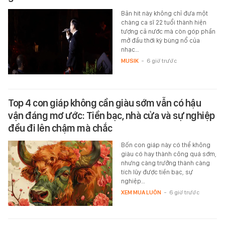
Bản hit này không chỉ đưa một
chàng ca sĩ 22 tuổi thành hiện
tượng cả nước mà còn góp phần
mở đầu thời kỳ bùng nổ của
nhạc…
MUSIK
-
6 giờ trước
Top 4 con giáp không cần giàu sớm vẫn có hậu
vận đáng mơ ước: Tiền bạc, nhà cửa và sự nghiệp
đều đi lên chậm mà chắc
Bốn con giáp này có thể không
giàu có hay thành công quá sớm,
nhưng càng trưởng thành càng
tích lũy được tiền bạc, sự
nghiệp…
XEM MUA LUÔN
-
6 giờ trước