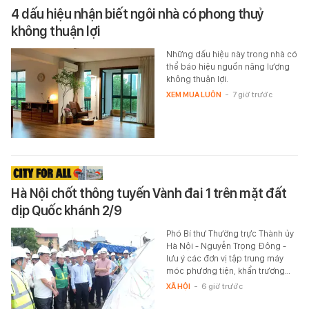
4 dấu hiệu nhận biết ngôi nhà có phong thuỷ
không thuận lợi
Những dấu hiệu này trong nhà có
thể báo hiệu nguồn năng lượng
không thuận lợi.
XEM MUA LUÔN
-
7 giờ trước
Hà Nội chốt thông tuyến Vành đai 1 trên mặt đất
dịp Quốc khánh 2/9
Phó Bí thư Thường trực Thành ủy
Hà Nội - Nguyễn Trọng Đông -
lưu ý các đơn vị tập trung máy
móc phương tiện, khẩn trương…
XÃ HỘI
-
6 giờ trước