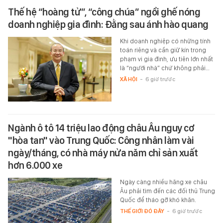
Thế hệ “hoàng tử”, “công chúa” ngồi ghế nóng
doanh nghiệp gia đình: Đằng sau ánh hào quang
Khi doanh nghiệp có những tính
toán riêng và cần giữ kín trong
phạm vi gia đình, ưu tiên lớn nhất
là “người nhà” chứ không phải…
XÃ HỘI
-
6 giờ trước
Ngành ô tô 14 triệu lao động châu Âu nguy cơ
"hòa tan" vào Trung Quốc: Công nhân làm vài
ngày/tháng, có nhà máy nửa năm chỉ sản xuất
hơn 6.000 xe
Ngày càng nhiều hãng xe châu
Âu phải tìm đến các đối thủ Trung
Quốc để tháo gỡ khó khăn.
THẾ GIỚI ĐÓ ĐÂY
-
6 giờ trước