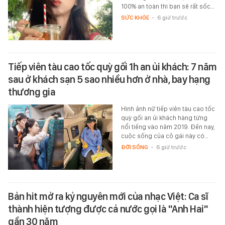
100% an toàn thì bạn sẽ rất sốc…
SỨC KHỎE
-
6 giờ trước
Tiếp viên tàu cao tốc quỳ gối 1h an ủi khách: 7 năm
sau ở khách sạn 5 sao nhiều hơn ở nhà, bay hạng
thương gia
Hình ảnh nữ tiếp viên tàu cao tốc
quỳ gối an ủi khách hàng từng
nổi tiếng vào năm 2019. Đến nay,
cuộc sống của cô gái này có…
ĐỜI SỐNG
-
6 giờ trước
Bản hit mở ra kỷ nguyên mới của nhạc Việt: Ca sĩ
thành hiện tượng được cả nước gọi là "Anh Hai"
gần 30 năm