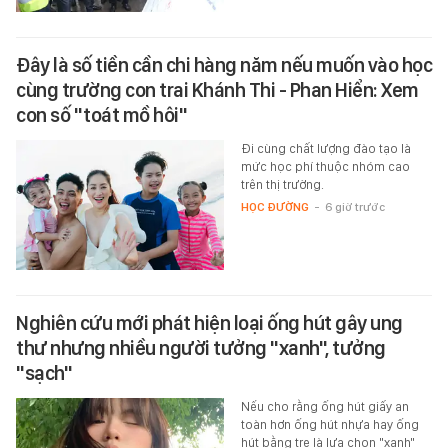
Đây là số tiền cần chi hàng năm nếu muốn vào học
cùng trường con trai Khánh Thi - Phan Hiển: Xem
con số "toát mồ hôi"
Đi cùng chất lượng đào tạo là
mức học phí thuộc nhóm cao
trên thị trường.
HỌC ĐƯỜNG
-
6 giờ trước
Nghiên cứu mới phát hiện loại ống hút gây ung
thư nhưng nhiều người tưởng "xanh", tưởng
"sạch"
Nếu cho rằng ống hút giấy an
toàn hơn ống hút nhựa hay ống
hút bằng tre là lựa chọn "xanh"