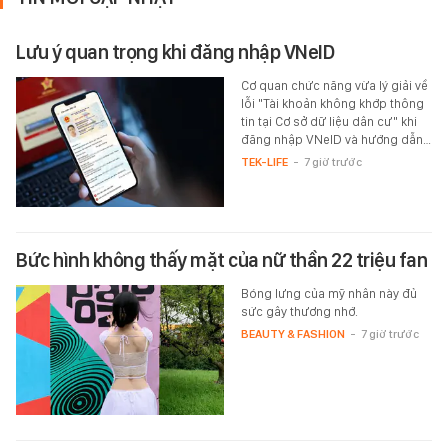
Lưu ý quan trọng khi đăng nhập VNeID
Cơ quan chức năng vừa lý giải về
lỗi "Tài khoản không khớp thông
tin tại Cơ sở dữ liệu dân cư" khi
đăng nhập VNeID và hướng dẫn…
TEK-LIFE
-
7 giờ trước
Bức hình không thấy mặt của nữ thần 22 triệu fan
Bóng lưng của mỹ nhân này đủ
sức gây thương nhớ.
BEAUTY & FASHION
-
7 giờ trước