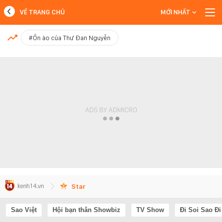
VỀ TRANG CHỦ
MỚI NHẤT
MỚI NHẤT
#Ồn ào của Thư Đan Nguyễn
Xem thêm
Star
Sao Việt
Hội bạn thân Showbiz
TV Show
Đi Soi Sao Đi