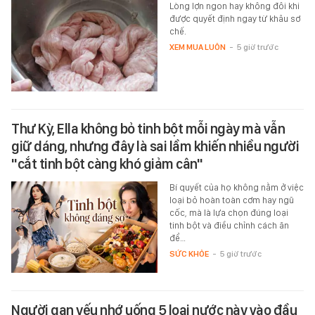
Lòng lợn ngon hay không đôi khi
được quyết định ngay từ khâu sơ
chế.
XEM MUA LUÔN
-
5 giờ trước
Thư Kỳ, Ella không bỏ tinh bột mỗi ngày mà vẫn
giữ dáng, nhưng đây là sai lầm khiến nhiều người
"cắt tinh bột càng khó giảm cân"
Bí quyết của họ không nằm ở việc
loại bỏ hoàn toàn cơm hay ngũ
cốc, mà là lựa chọn đúng loại
tinh bột và điều chỉnh cách ăn
để…
SỨC KHỎE
-
5 giờ trước
Người gan yếu nhớ uống 5 loại nước này vào đầu