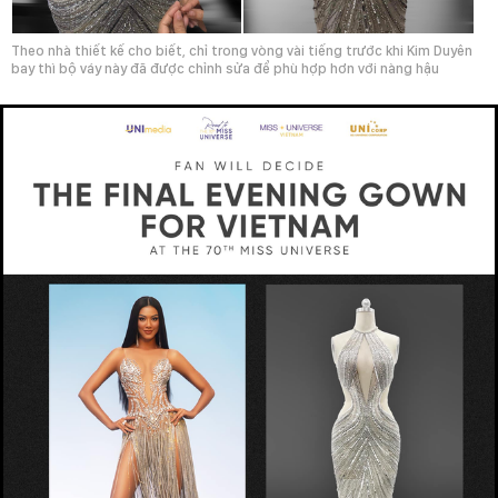
Theo nhà thiết kế cho biết, chỉ trong vòng vài tiếng trước khi Kim Duyên
bay thì bộ váy này đã được chỉnh sửa để phù hợp hơn với nàng hậu