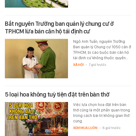
Bắt nguyên Trưởng ban quản lý chung cư ở
TP.HCM lừa bán căn hộ tái định cư
Ngô Anh Tuấn, nguyên Trưởng
Ban quản lý Chung cư 1050 căn ở
TP.HCM, bị cáo buộc bán căn hộ
tái định cư không thuộc quyền…
XÃ HỘI
-
7 giờ trước
5 loại hoa không tuỳ tiện đặt trên bàn thờ
Việc lựa chọn hoa đặt trên bàn
thờ cũng là một phần quan trọng
trong cách bài trí không gian thờ
cúng.
XEM MUA LUÔN
-
6 giờ trước