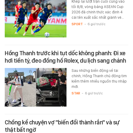
Khép lại lượt trận cuối cùng vào
tối 8/8, vòng bảng ASEAN Cup
2026 đã chính thức xác định 4
cái tên xuất sắc nhất giành vé…
SPORT
-
6 giờ trước
Hồng Thanh trước khi tụt dốc không phanh: Đi xe
hơi tiền tỷ, đeo đồng hồ Rolex, du lịch sang chảnh
Sau những biến động về tài
chính, Hồng Thanh chủ động tìm
kiếm thêm nhiều nguồn thu nhập
mới.
STAR
-
6 giờ trước
Chồng kể chuyện vợ "biến đổi thành rắn" và sự
thật bất ngờ