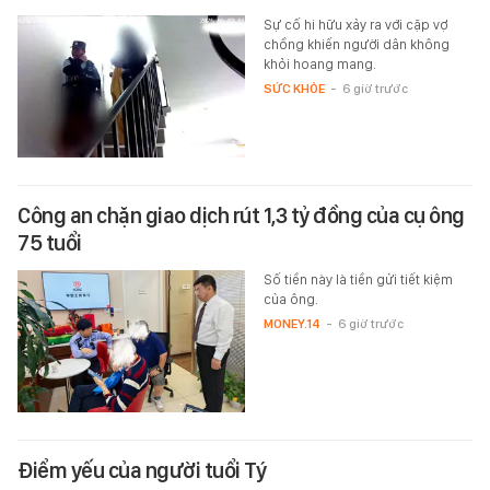
Sự cố hi hữu xảy ra với cặp vợ
chồng khiến người dân không
khỏi hoang mang.
SỨC KHỎE
-
6 giờ trước
Công an chặn giao dịch rút 1,3 tỷ đồng của cụ ông
75 tuổi
Số tiền này là tiền gửi tiết kiệm
của ông.
MONEY.14
-
6 giờ trước
Điểm yếu của người tuổi Tý