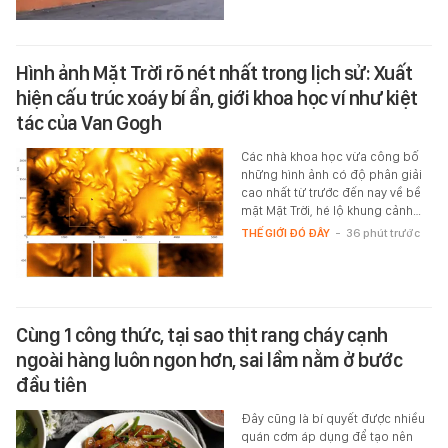
Hình ảnh Mặt Trời rõ nét nhất trong lịch sử: Xuất
hiện cấu trúc xoáy bí ẩn, giới khoa học ví như kiệt
tác của Van Gogh
Các nhà khoa học vừa công bố
những hình ảnh có độ phân giải
cao nhất từ trước đến nay về bề
mặt Mặt Trời, hé lộ khung cảnh…
THẾ GIỚI ĐÓ ĐÂY
-
36 phút trước
Cùng 1 công thức, tại sao thịt rang cháy cạnh
ngoài hàng luôn ngon hơn, sai lầm nằm ở bước
đầu tiên
Đây cũng là bí quyết được nhiều
quán cơm áp dụng để tạo nên