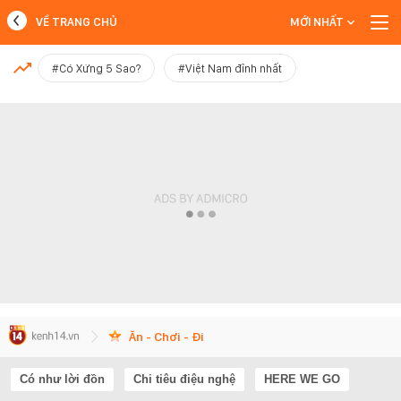
VỀ TRANG CHỦ
MỚI NHẤT
MỚI NHẤT
#Có Xứng 5 Sao?
#Việt Nam đỉnh nhất
Xem thêm
Ăn - Chơi - Đi
Có như lời đồn
Chi tiêu điệu nghệ
HERE WE GO