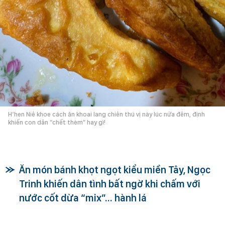
H’hen Niê khoe cách ăn khoai lang chiên thú vị này lúc nửa đêm, định
khiến con dân “chết thèm” hay gì!
Ăn món bánh khọt ngọt kiểu miền Tây, Ngọc
Trinh khiến dân tình bất ngờ khi chấm với
nước cốt dừa “mix”… hành lá