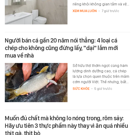
riêng khỏi không gian tắm và vệ…
XEM MUA LUÔN
-
7 giờ trước
Người bán cá gần 20 năm nói thẳng: 4 loại cá
chép cho không cũng đừng lấy, "dại" lắm mới
mua về nhà
Sở hữu thịt thơm ngọt cùng hàm
lượng dinh dưỡng cao, cá chép
là lựa chọn quen thuộc trên mâm
cơm người Việt. Thế nhưng, bất…
SỨC KHỎE
-
5 giờ trước
Muốn đủ chất mà không lo nóng trong, rôm sảy:
Hãy ưu tiên 3 thực phẩm này thay vì ăn quá nhiều
thịt gà, thịt bò