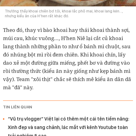
Thường thấy khoai chiên bơ tỏi, khoai lắc phô mai, khoai lang kén…,
nhưng kiểu ăn của H’hen rất khác đó.
Theo đó, thay vì bào khoai hay thái khoai thành sợi,
múi cau, khúc vuông…, H’hen Niê lại cắt củ khoai
lang thành những phần to như ổ bánh mì chuột, sau
đó nhúng bột mì rồi đem chiên. Khi khoai chín, lấy
dao xẻ một đường giữa miếng, phết bơ và đường vào
rồi thường thức (kiểu ăn này giống như kẹp bánh mì
vậy). Team "xôi thịt" chắc sẽ thích mê kiểu ăn dân dã
mà "đã" này.
TIN LIÊN QUAN
“Vũ trụ vlogger” Việt lại có thêm một cái tên tiềm năng:
Xinh đẹp và sang chảnh, lác mắt với kênh Youtube toàn
trải nghiệm 5 sao