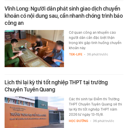
Vĩnh Long: Người dân phát sinh giao dịch chuyển
khoản có nội dung sau, cần nhanh chóng trình báo
công an
Cơ quan công an khuyến cáo
người dân cần đặc biệt thận
trọng khi gặp tình huống chuyển
khoản này.
TEK-LIFE
-
36 phút trước
Lịch thi lại kỳ thi tốt nghiệp THPT tại trường
Chuyên Tuyên Quang
Các thí sinh tại Điểm thi Trường
THPT Chuyên Tuyên Quang sẽ thi
lại Kỳ thi tốt nghiệp THPT năm
2026 từ ngày 13-15/8.
HỌC ĐƯỜNG
-
36 phút trước