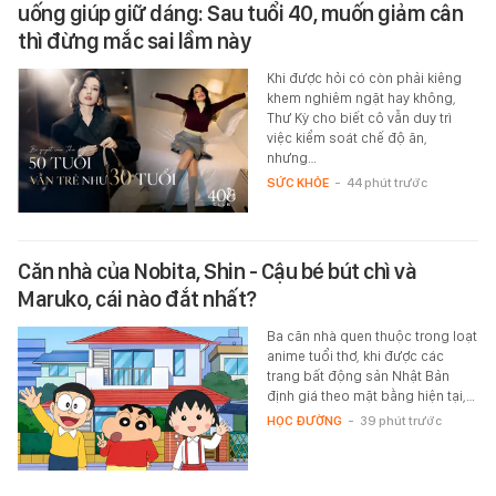
uống giúp giữ dáng: Sau tuổi 40, muốn giảm cân
thì đừng mắc sai lầm này
Khi được hỏi có còn phải kiêng
khem nghiêm ngặt hay không,
Thư Kỳ cho biết cô vẫn duy trì
việc kiểm soát chế độ ăn,
nhưng…
SỨC KHỎE
-
44 phút trước
Căn nhà của Nobita, Shin - Cậu bé bút chì và
Maruko, cái nào đắt nhất?
Ba căn nhà quen thuộc trong loạt
anime tuổi thơ, khi được các
trang bất động sản Nhật Bản
định giá theo mặt bằng hiện tại,…
HỌC ĐƯỜNG
-
39 phút trước