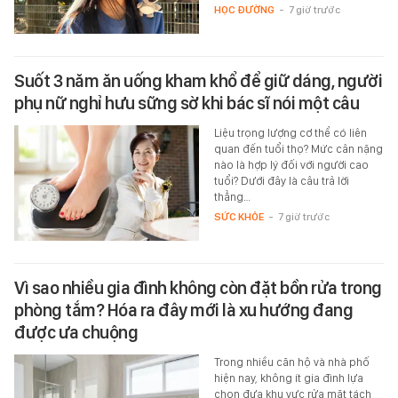
HỌC ĐƯỜNG
-
7 giờ trước
Suốt 3 năm ăn uống kham khổ để giữ dáng, người
phụ nữ nghỉ hưu sững sờ khi bác sĩ nói một câu
Liệu trọng lượng cơ thể có liên
quan đến tuổi thọ? Mức cân nặng
nào là hợp lý đối với người cao
tuổi? Dưới đây là câu trả lời
thẳng…
SỨC KHỎE
-
7 giờ trước
Vì sao nhiều gia đình không còn đặt bồn rửa trong
phòng tắm? Hóa ra đây mới là xu hướng đang
được ưa chuộng
Trong nhiều căn hộ và nhà phố
hiện nay, không ít gia đình lựa
chọn đưa khu vực rửa mặt tách