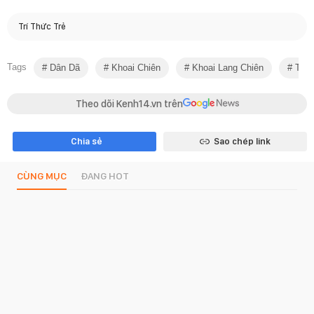
Trí Thức Trẻ
Tags
Dân Dã
Khoai Chiên
Khoai Lang Chiên
Team
Theo dõi Kenh14.vn trên
Chia sẻ
Sao chép link
CÙNG MỤC
ĐANG HOT