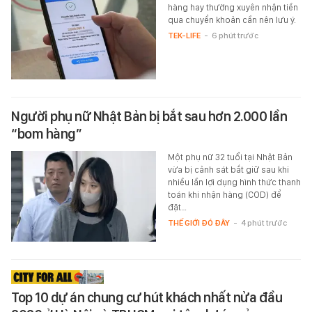
hàng hay thường xuyên nhận tiền
qua chuyển khoản cần nên lưu ý.
TEK-LIFE
-
6 phút trước
Người phụ nữ Nhật Bản bị bắt sau hơn 2.000 lần
“bom hàng”
Một phụ nữ 32 tuổi tại Nhật Bản
vừa bị cảnh sát bắt giữ sau khi
nhiều lần lợi dụng hình thức thanh
toán khi nhận hàng (COD) để
đặt…
THẾ GIỚI ĐÓ ĐÂY
-
4 phút trước
Top 10 dự án chung cư hút khách nhất nửa đầu