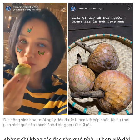
Đời sống sinh hoạt mỗi ngày đều được H’hen Niê cập nhật. Nhiều thời
gian rảnh quá nên thành food blogger tới nơi rồi!
Không chỉ khoe các đặc sản quê nhà, H’hen Niê đôi