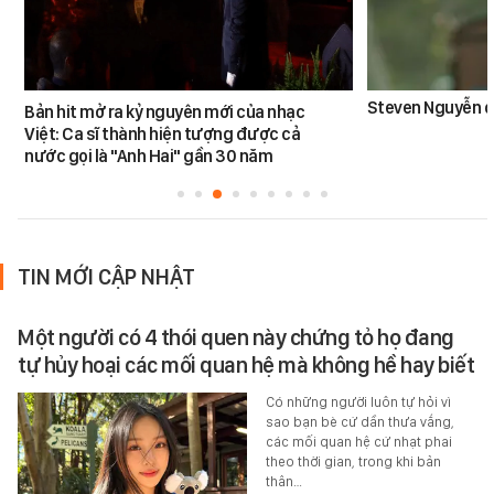
Steven Nguyễn dừ
Bản hit mở ra kỷ nguyên mới của nhạc
Việt: Ca sĩ thành hiện tượng được cả
nước gọi là "Anh Hai" gần 30 năm
TIN MỚI CẬP NHẬT
Một người có 4 thói quen này chứng tỏ họ đang
tự hủy hoại các mối quan hệ mà không hề hay biết
Có những người luôn tự hỏi vì
sao bạn bè cứ dần thưa vắng,
các mối quan hệ cứ nhạt phai
theo thời gian, trong khi bản
thân…