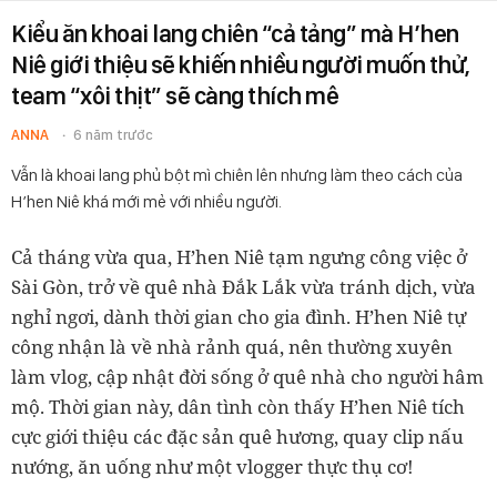
Kiểu ăn khoai lang chiên “cả tảng” mà H’hen
Niê giới thiệu sẽ khiến nhiều người muốn thử,
team “xôi thịt” sẽ càng thích mê
ANNA
6 năm trước
Vẫn là khoai lang phủ bột mì chiên lên nhưng làm theo cách của
H’hen Niê khá mới mẻ với nhiều người.
Cả tháng vừa qua, H’hen Niê tạm ngưng công việc ở
Sài Gòn, trở về quê nhà Đắk Lắk vừa tránh dịch, vừa
nghỉ ngơi, dành thời gian cho gia đình. H’hen Niê tự
công nhận là về nhà rảnh quá, nên thường xuyên
làm vlog, cập nhật đời sống ở quê nhà cho người hâm
mộ. Thời gian này, dân tình còn thấy H’hen Niê tích
cực giới thiệu các đặc sản quê hương, quay clip nấu
nướng, ăn uống như một vlogger thực thụ cơ!