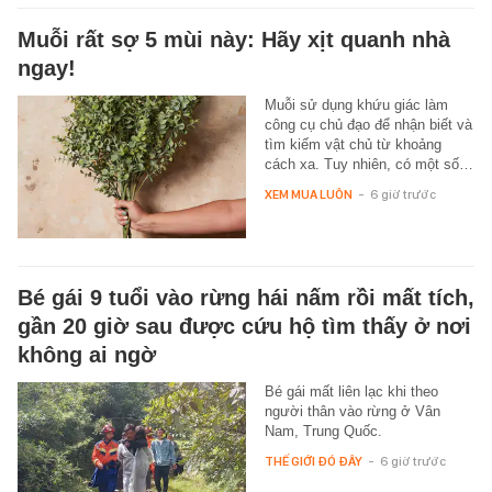
Muỗi rất sợ 5 mùi này: Hãy xịt quanh nhà
ngay!
Muỗi sử dụng khứu giác làm
công cụ chủ đạo để nhận biết và
tìm kiếm vật chủ từ khoảng
cách xa. Tuy nhiên, có một số…
XEM MUA LUÔN
-
6 giờ trước
Bé gái 9 tuổi vào rừng hái nấm rồi mất tích,
gần 20 giờ sau được cứu hộ tìm thấy ở nơi
không ai ngờ
Bé gái mất liên lạc khi theo
người thân vào rừng ở Vân
Nam, Trung Quốc.
THẾ GIỚI ĐÓ ĐÂY
-
6 giờ trước