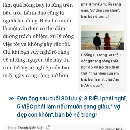
làm quả bóng bay lơ lửng trên
phải làm nếu muốn sang
giàu, "vợ đẹp con khôn",
bầu trời. Lãnh đạo cũng là
bạn bè nể trọng!
người lao động. Điều họ muốn
là một cấp dưới có thể đảm
đương trách nhiệm, xử lý công
việc tốt và không gây rắc rối.
Chỉ khi bạn suy nghĩ rõ ràng
Chồng IT lương 30 triệu
về những nguyên tắc này thì
đồng/tháng bỗng thất
con đường sự nghiệp của bạn
nghiệp, vợ lao đao than
thở: "Thu nhập của em
mới ngày càng rộng mở hơn.
bấp bênh, mất phương
hướng quá!"
Đàn ông sau tuổi 30 lưu ý: 3 ĐIỀU phải nghĩ,
5 VIỆC phải làm nếu muốn sang giàu, "vợ
đẹp con khôn", bạn bè nể trọng!
Theo
Thanh Niên Việt
Copy link