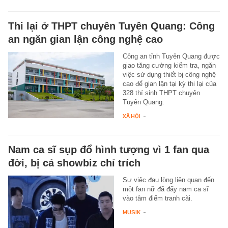
Thi lại ở THPT chuyên Tuyên Quang: Công
an ngăn gian lận công nghệ cao
Công an tỉnh Tuyên Quang được
giao tăng cường kiểm tra, ngăn
việc sử dụng thiết bị công nghệ
cao để gian lận tại kỳ thi lại của
328 thí sinh THPT chuyên
Tuyên Quang.
XÃ HỘI
-
Nam ca sĩ sụp đổ hình tượng vì 1 fan qua
đời, bị cả showbiz chỉ trích
Sự việc đau lòng liên quan đến
một fan nữ đã đẩy nam ca sĩ
vào tâm điểm tranh cãi.
MUSIK
-