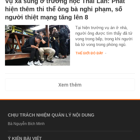
Vụ xả súng ở trường học Thái Lan: Phát
hiện thêm thi thể ông bà nghi phạm, số
người thiệt mạng tăng lên 8
Tại hiện trường vụ án ở nhà,
người ông được tìm thấy đã tử
vong trong bếp, trong khi người
bà tử vong trong phòng ngủ.
THẾ GIỚI ĐÓ ĐÂY
-
Xem thêm
CHỊU TRÁCH NHIỆM QUẢN LÝ NỘI DUNG
Bà Nguyễn Bích Minh
Ý KIẾN BÀI VIẾT