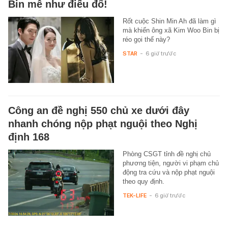
Bin mê như điếu đổ!
Rốt cuộc Shin Min Ah đã làm gì
mà khiến ông xã Kim Woo Bin bị
réo gọi thế này?
STAR
-
6 giờ trước
Công an đề nghị 550 chủ xe dưới đây
nhanh chóng nộp phạt nguội theo Nghị
định 168
Phòng CSGT tỉnh đề nghị chủ
phương tiện, người vi phạm chủ
động tra cứu và nộp phạt nguội
theo quy định.
TEK-LIFE
-
6 giờ trước