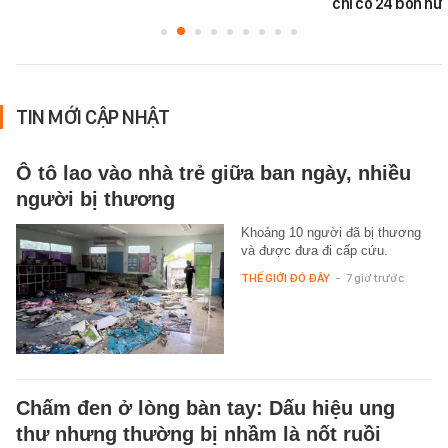
chỉ có 24 bồn nư
TIN MỚI CẬP NHẬT
Ô tô lao vào nhà trẻ giữa ban ngày, nhiều
người bị thương
Khoảng 10 người đã bị thương
và được đưa đi cấp cứu.
THẾ GIỚI ĐÓ ĐÂY
-
7 giờ trước
Chấm đen ở lòng bàn tay: Dấu hiệu ung
thư nhưng thường bị nhầm là nốt ruồi