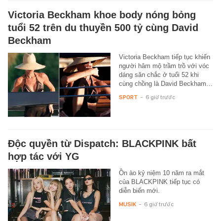
Victoria Beckham khoe body nóng bỏng
tuổi 52 trên du thuyền 500 tỷ cùng David
Beckham
Victoria Beckham tiếp tục khiến
người hâm mộ trầm trồ với vóc
dáng săn chắc ở tuổi 52 khi
cùng chồng là David Beckham…
SPORT
-
6 giờ trước
Độc quyền từ Dispatch: BLACKPINK bất
hợp tác với YG
Ồn ào kỷ niệm 10 năm ra mắt
của BLACKPINK tiếp tục có
diễn biến mới.
MUSIK
-
6 giờ trước