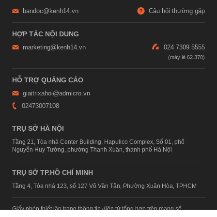
bandoc@kenh14.vn
Câu hỏi thường gặp
HỢP TÁC NỘI DUNG
marketing@kenh14.vn
024 7309 5555
HỖ TRỢ QUẢNG CÁO
giaitrixahoi@admicro.vn
02473007108
TRỤ SỞ HÀ NỘI
Tầng 21, Tòa nhà Center Building, Hapulico Complex, Số 01, phố
Nguyễn Huy Tưởng, phường Thanh Xuân, thành phố Hà Nội
TRỤ SỞ TP.HỒ CHÍ MINH
Tầng 4, Tòa nhà 123, số 127 Võ Văn Tần, Phường Xuân Hòa, TPHCM
Giấy phép thiết lập trang thông tin điện tử tổng hợp trên mạng số
2215/GP-TTĐT do Sở Thông tin và Truyền thông Hà Nội cấp ngày 10