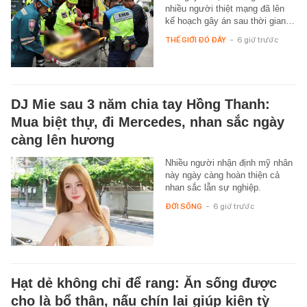
nhiều người thiệt mạng đã lên
kế hoạch gây án sau thời gian…
THẾ GIỚI ĐÓ ĐÂY
-
6 giờ trước
DJ Mie sau 3 năm chia tay Hồng Thanh:
Mua biệt thự, đi Mercedes, nhan sắc ngày
càng lên hương
Nhiều người nhận định mỹ nhân
này ngày càng hoàn thiện cả
nhan sắc lẫn sự nghiệp.
ĐỜI SỐNG
-
6 giờ trước
Hạt dẻ không chỉ để rang: Ăn sống được
cho là bổ thận, nấu chín lại giúp kiện tỳ