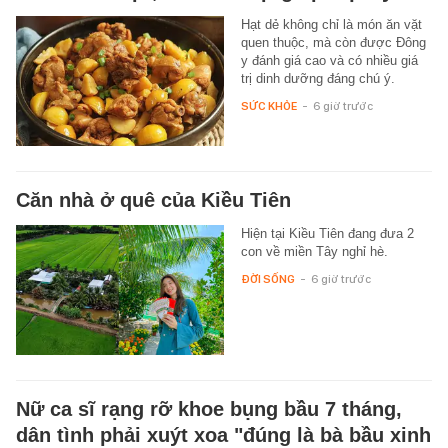
Hạt dẻ không chỉ là món ăn vặt
quen thuộc, mà còn được Đông
y đánh giá cao và có nhiều giá
trị dinh dưỡng đáng chú ý.
SỨC KHỎE
-
6 giờ trước
Căn nhà ở quê của Kiều Tiên
Hiện tại Kiều Tiên đang đưa 2
con về miền Tây nghỉ hè.
ĐỜI SỐNG
-
6 giờ trước
Nữ ca sĩ rạng rỡ khoe bụng bầu 7 tháng,
dân tình phải xuýt xoa "đúng là bà bầu xinh