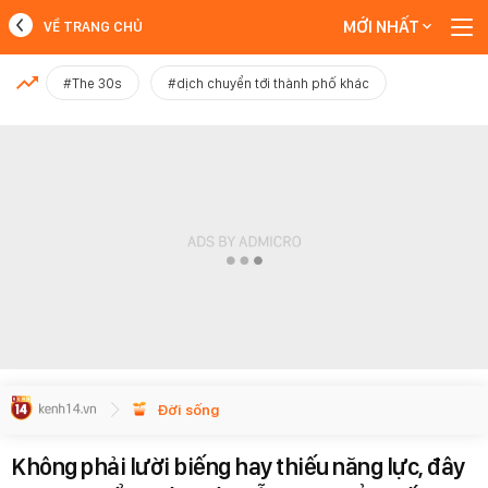
MỚI NHẤT
VỀ TRANG CHỦ
MỚI NHẤT
#The 30s
#dịch chuyển tới thành phố khác
Xem thêm
Đời sống
Không phải lười biếng hay thiếu năng lực, đây