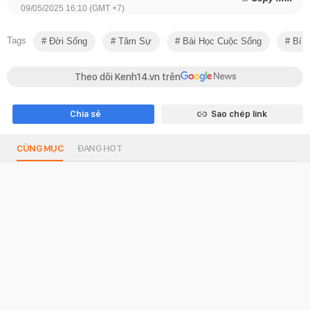
09/05/2025 16:10 (GMT +7)
Tags
Đời Sống
Tâm Sự
Bài Học Cuộc Sống
Bí Q
Theo dõi Kenh14.vn trên
Chia sẻ
Sao chép link
CÙNG MỤC
ĐANG HOT