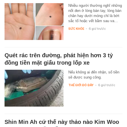
Nhiều người thường nghĩ những
nốt đen ở lòng bàn tay, lòng bàn
chân hay dưới móng chỉ là bớt
sắc tố hoặc vết bầm sau va…
SỨC KHỎE
-
6 giờ trước
Quét rác trên đường, phát hiện hơn 3 tỷ
đồng tiền mặt giấu trong lốp xe
Nếu không ai đến nhận, số tiền
sẽ được sung công.
THẾ GIỚI ĐÓ ĐÂY
-
6 giờ trước
Shin Min Ah cứ thế này thảo nào Kim Woo