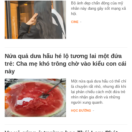
Bộ ảnh đẹp chấn động của mỹ
nhân này đang gây sốt mạng xã
hội.
CINE
-
Nửa quả dưa hấu hé lộ tương lai một đứa
trẻ: Cha mẹ khó trông chờ vào kiểu con cái
này
Một nửa quả dưa hấu có thể chỉ
là chuyện rất nhỏ, nhưng đôi khi
lại phản chiếu cách một đứa trẻ
nhìn nhận gia đình và những
người xung quanh.
HỌC ĐƯỜNG
-