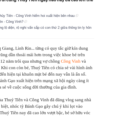
hủy Tiên - Công Vinh hiếm hoi xuất hiện bên nhau
iên - Công Vinh?
g lộ diện, rộ nghi vấn sắp có con thứ 2 giữa thông tin ly hôn
Giang, Linh Rin... từng có quy tắc giữ kín dung
ũng dần thoải mái hơn trong việc khoe bé trên
ã 12 năm trôi qua nhưng vợ chồng
Công Vinh
và
 Khi con còn bé, Thuỷ Tiên có chia sẻ vài hình ảnh
đến hiện tại khuôn mặt bé đến nay vẫn là ẩn sổ.
ánh Gạo xuất hiện trên mạng xã hội ngày càng ít
a sẻ về cuộc sống đời thường của gia đình.
ủa Thuỷ Tiên và Công Vinh đã đăng vlog sang nhà
 biệt, nhóc tỳ Bánh Gạo gây chú ý khi lọt vào
 Thuỷ Tiên nay đã cao lớn vượt bậc, bé sở hữu vóc