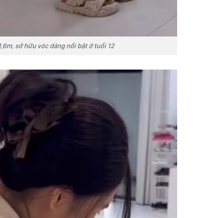
,6m, sở hữu vóc dáng nổi bật ở tuổi 12