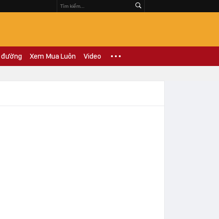
 đường
Xem Mua Luôn
Video