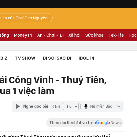
n ào của Thư Đan Nguyễn
 sống
Money.14
Ăn - Chơi - Đi
Xã hội
Sức khỏe
Tek-life
Học
BIZ
TV SHOW
ĐI SOI SAO ĐI
IDOL 14
i Công Vinh - Thuỷ Tiên,
qua 1 việc làm
3:56
Nghe đọc bài
Theo dõi Kenh14.vn trên
u đi cùng Thuỷ Tiên ngày nào nay đã cao lớn thế