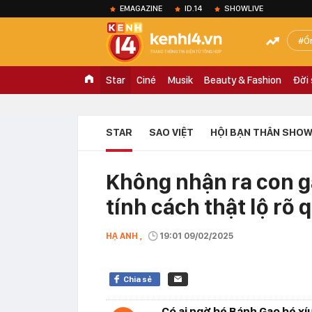
EMAGAZINE
ID.14
SHOWLIVE
Ồ
Star
Ciné
Musik
Beauty & Fashion
Đời
STAR
SAO VIỆT
HỘI BẠN THÂN SHOW
Không nhận ra con gá
tính cách thật lộ rõ 
HẠ ANH ,
19:01 09/02/2025
Chia sẻ
Có ai ngờ bé Bánh Gạo bé xí