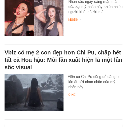
Nhan sắc ngày càng mặn mà
của đại mỹ nhân này khiến nhiều
người khó mà rời mắt.
MUSIK
-
Vbiz có mẹ 2 con đẹp hơn Chi Pu, chấp hết
tất cả Hoa hậu: Mỗi lần xuất hiện là một lần
sốc visual
Đến cả Chi Pu cũng dễ dàng bị
lấn át bởi nhan nhắc của mỹ
nhân này.
CINE
-