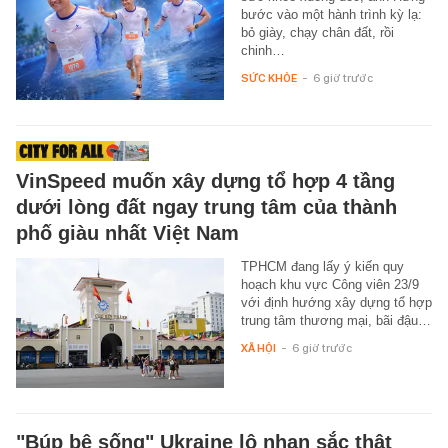
bước vào một hành trình kỳ lạ:
bỏ giày, chạy chân đất, rồi
chinh…
SỨC KHỎE
-
6 giờ trước
VinSpeed muốn xây dựng tổ hợp 4 tầng
dưới lòng đất ngay trung tâm của thành
phố giàu nhất Việt Nam
TPHCM đang lấy ý kiến quy
hoạch khu vực Công viên 23/9
với định hướng xây dựng tổ hợp
trung tâm thương mại, bãi đậu…
XÃ HỘI
-
6 giờ trước
"Búp bê sống" Ukraine lộ nhan sắc thật