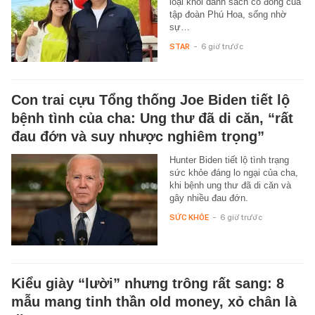
loại khỏi danh sách cổ đông của
tập đoàn Phú Hoa, sống nhờ
sự…
STAR
-
6 giờ trước
Con trai cựu Tổng thống Joe Biden tiết lộ
bệnh tình của cha: Ung thư đã di căn, “rất
đau đớn và suy nhược nghiêm trọng”
Hunter Biden tiết lộ tình trạng
sức khỏe đáng lo ngại của cha,
khi bệnh ung thư đã di căn và
gây nhiều đau đớn.
SỨC KHỎE
-
6 giờ trước
Kiểu giày “lười” nhưng trông rất sang: 8
mẫu mang tinh thần old money, xỏ chân là