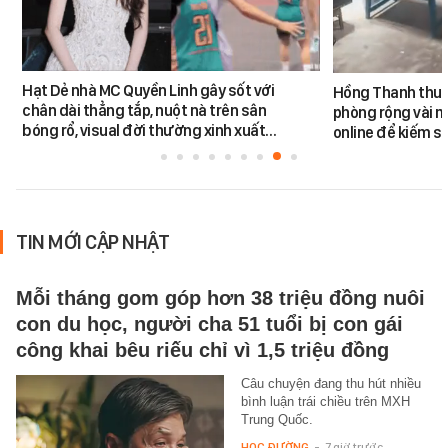
Hạt Dẻ nhà MC Quyền Linh gây sốt với
Hồng Thanh thuê 
chân dài thẳng tắp, nuột nà trên sân
phòng rộng vài m
bóng rổ, visual đời thường xinh xuất…
online để kiếm s
TIN MỚI CẬP NHẬT
Mỗi tháng gom góp hơn 38 triệu đồng nuôi
con du học, người cha 51 tuổi bị con gái
công khai bêu riếu chỉ vì 1,5 triệu đồng
Câu chuyện đang thu hút nhiều
bình luận trái chiều trên MXH
Trung Quốc.
HỌC ĐƯỜNG
-
7 giờ trước