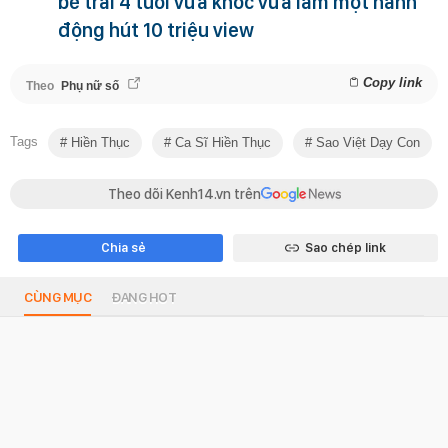
bé trai 4 tuổi vừa khóc vừa làm một hành
động hút 10 triệu view
Copy link
Theo
Phụ nữ số
Tags
Hiền Thục
Ca Sĩ Hiền Thục
Sao Việt Dạy Con
Theo dõi Kenh14.vn trên
Chia sẻ
Sao chép link
CÙNG MỤC
ĐANG HOT