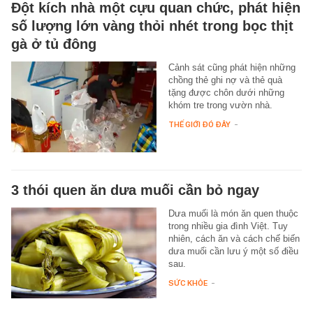
Đột kích nhà một cựu quan chức, phát hiện
số lượng lớn vàng thỏi nhét trong bọc thịt
gà ở tủ đông
Cảnh sát cũng phát hiện những
chồng thẻ ghi nợ và thẻ quà
tặng được chôn dưới những
khóm tre trong vườn nhà.
THẾ GIỚI ĐÓ ĐÂY
-
3 thói quen ăn dưa muối cần bỏ ngay
Dưa muối là món ăn quen thuộc
trong nhiều gia đình Việt. Tuy
nhiên, cách ăn và cách chế biến
dưa muối cần lưu ý một số điều
sau.
SỨC KHỎE
-