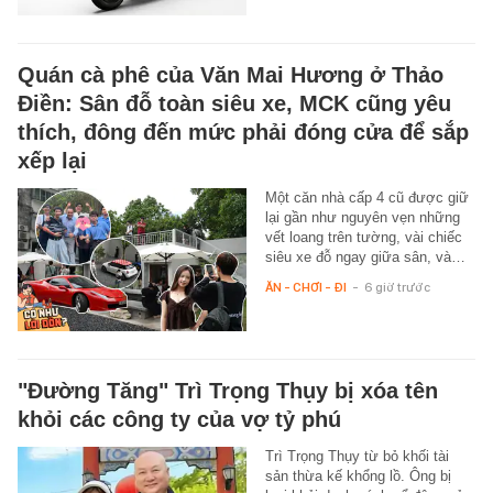
Quán cà phê của Văn Mai Hương ở Thảo
Điền: Sân đỗ toàn siêu xe, MCK cũng yêu
thích, đông đến mức phải đóng cửa để sắp
xếp lại
Một căn nhà cấp 4 cũ được giữ
lại gần như nguyên vẹn những
vết loang trên tường, vài chiếc
siêu xe đỗ ngay giữa sân, và…
ĂN - CHƠI - ĐI
-
6 giờ trước
"Đường Tăng" Trì Trọng Thụy bị xóa tên
khỏi các công ty của vợ tỷ phú
Trì Trọng Thụy từ bỏ khối tài
sản thừa kế khổng lồ. Ông bị