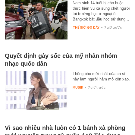
Nam sinh 14 tuổi bị cáo buộc
thực hiện vụ xả súng chết người
tại trường học ở ngoại ô
Bangkok bắt đầu học sử dụng…
THẾ GIỚI ĐÓ ĐÂY
-
7 giờ trước
Quyết định gây sốc của mỹ nhân nhóm
nhạc quốc dân
Thông báo mới nhất của ca sĩ
này làm người hâm mộ xôn xao.
MUSIK
-
7 giờ trước
Vì sao nhiều nhà luôn có 1 bánh xà phòng