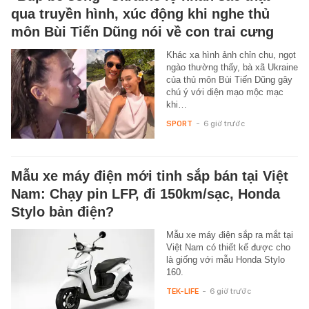
qua truyền hình, xúc động khi nghe thủ
môn Bùi Tiến Dũng nói về con trai cưng
Khác xa hình ảnh chỉn chu, ngọt
ngào thường thấy, bà xã Ukraine
của thủ môn Bùi Tiến Dũng gây
chú ý với diện mạo mộc mạc
khi…
SPORT
-
6 giờ trước
Mẫu xe máy điện mới tinh sắp bán tại Việt
Nam: Chạy pin LFP, đi 150km/sạc, Honda
Stylo bản điện?
Mẫu xe máy điện sắp ra mắt tại
Việt Nam có thiết kế được cho
là giống với mẫu Honda Stylo
160.
TEK-LIFE
-
6 giờ trước