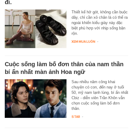
đi.
Thiết kế hở gót, không cần buộc
dây, chỉ cần xỏ chân là có thể ra
ngoài khiến kiểu giày này đặc
biệt phù hợp với nhịp sống bận
rộn.
XEM MUA LUÔN
-
Cuộc sống làm bố đơn thân của nam thần
bí ẩn nhất màn ảnh Hoa ngữ
Sau nhiều năm công khai
chuyện có con, đến nay ở tuổi
50, mỹ nam lạnh lùng, bí ẩn nhất
Cbiz - diễn viên Trần Khôn vẫn
chọn cuộc sống làm bố đơn
thân.
STAR
-