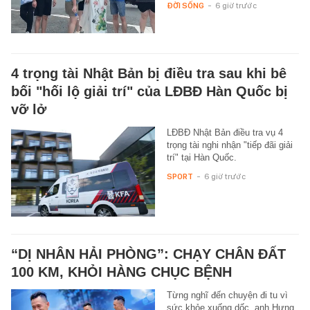
ĐỜI SỐNG
-
6 giờ trước
4 trọng tài Nhật Bản bị điều tra sau khi bê
bối "hối lộ giải trí" của LĐBĐ Hàn Quốc bị
vỡ lở
LĐBĐ Nhật Bản điều tra vụ 4
trọng tài nghi nhận "tiếp đãi giải
trí" tại Hàn Quốc.
SPORT
-
6 giờ trước
“DỊ NHÂN HẢI PHÒNG”: CHẠY CHÂN ĐẤT
100 KM, KHỎI HÀNG CHỤC BỆNH
Từng nghĩ đến chuyện đi tu vì
sức khỏe xuống dốc, anh Hưng