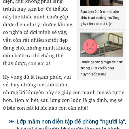
diện, chứ không phải lảng
tránh hay tạm bợ. Có thể lúc
Bức ảnh 2 nữ sinh buồn
này lúc khác mình chưa gặp
thiu trước cổng trường
được điều như ý nhưng không
gây xôn xao dư luận
có nghĩa cả đời mình sẽ vậy,
vẫn còn rất nhiều sự tốt đẹp
đang chờ, nhưng mình không
dám bước ra thì chẳng thể
Chiếc giường "ngược đời"
thấy được, con gái ạ!.
trong KTX khiến phụ
huynh sốc nặng
Hy vọng dù là hạnh phúc, vui
vẻ, hay những lúc khó khăn,
những lời khuyên này sẽ giúp con mạnh mẽ và tự tin
hơn. Hơn ai hết, sau lưng con luôn là gia đình, mẹ sẽ
ở bên con bất kì lúc nào con cần nhé!
Lớp mầm non diễn tập đề phòng "người lạ",