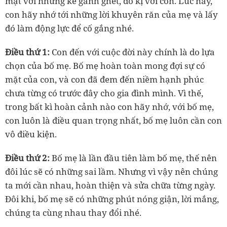
mặt với những kẻ ganh ghét, đố kị với con. Lúc này,
con hãy nhớ tới những lời khuyên răn của mẹ và lấy
đó làm động lực để cố gắng nhé.
Điều thứ 1:
Con đến với cuộc đời này chính là do lựa
chọn của bố mẹ. Bố mẹ hoàn toàn mong đợi sự có
mặt của con, và con đã đem đến niềm hạnh phúc
chưa từng có trước đây cho gia đình mình. Vì thế,
trong bất kì hoàn cảnh nào con hãy nhớ, với bố mẹ,
con luôn là điều quan trọng nhất, bố mẹ luôn cần con
vô điều kiện.
Điều thứ 2:
Bố mẹ là lần đầu tiên làm bố mẹ, thế nên
đôi lúc sẽ có những sai lầm. Nhưng vì vậy nên chúng
ta mới cần nhau, hoàn thiện và sửa chữa từng ngày.
Đôi khi, bố mẹ sẽ có những phút nóng giận, lời mắng,
chúng ta cùng nhau thay đổi nhé.