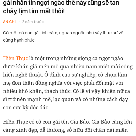
gái nhắn tin ngọt ngào thế này cũng sẽ tan
chảy, lịm tim mất thôi!
AN CHI
2 năm trước
Có một cô con gái tình cảm, ngoan ngoãn như vậy thực sự vô
cùng hạnh phúc.
Hiền Thục
là một trong những giọng ca ngọt ngào
được khán giả mến mộ qua nhiều năm miệt mài cống
hiến nghệ thuật. Ở đỉnh cao sự nghiệp, cô chọn làm
mẹ đơn thân đồng nghĩa với việc phải đối mặt với
nhiều khó khăn, thách thức. Có lẽ vì vậy khiến nữ ca
sĩ trở nên mạnh mẽ, lạc quan và có những cách dạy
con cực kỳ độc đáo.
Hiền Thục có cô con gái tên Gia Bảo. Gia Bảo càng lớn
càng xinh đẹp, dễ thương, sở hữu đôi chân dài miên