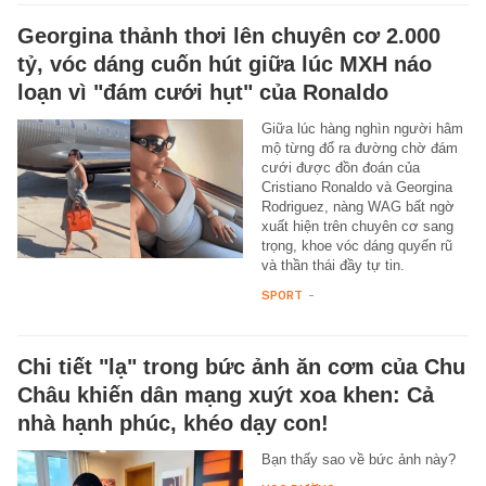
Georgina thảnh thơi lên chuyên cơ 2.000
tỷ, vóc dáng cuốn hút giữa lúc MXH náo
loạn vì "đám cưới hụt" của Ronaldo
Giữa lúc hàng nghìn người hâm
mộ từng đổ ra đường chờ đám
cưới được đồn đoán của
Cristiano Ronaldo và Georgina
Rodriguez, nàng WAG bất ngờ
xuất hiện trên chuyên cơ sang
trọng, khoe vóc dáng quyến rũ
và thần thái đầy tự tin.
SPORT
-
Chi tiết "lạ" trong bức ảnh ăn cơm của Chu
Châu khiến dân mạng xuýt xoa khen: Cả
nhà hạnh phúc, khéo dạy con!
Bạn thấy sao về bức ảnh này?