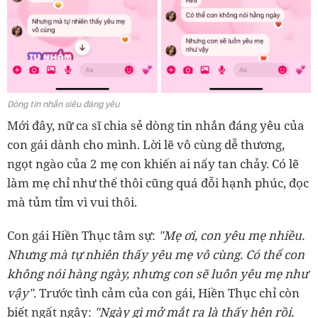
Dòng tin nhắn siêu đáng yêu
Mới đây, nữ ca sĩ chia sẻ dòng tin nhắn đáng yêu của
con gái dành cho mình. Lời lẽ vô cùng dễ thương,
ngọt ngào của 2 mẹ con khiến ai nấy tan chảy. Có lẽ
làm mẹ chỉ như thế thôi cũng quá đỗi hạnh phúc, đọc
mà tủm tỉm vì vui thôi.
Con gái Hiền Thục tâm sự:
"Mẹ ơi, con yêu mẹ nhiều.
Nhưng mà tự nhiên thấy yêu mẹ vô cùng. Có thể con
không nói hàng ngày, nhưng con sẽ luôn yêu mẹ như
vậy"
. Trước tình cảm của con gái, Hiền Thục chỉ còn
biết ngất ngây:
"Ngày gì mở mắt ra là thấy hên rồi.