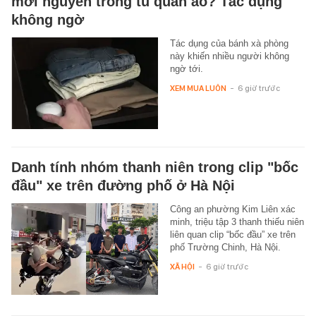
mới nguyên trong tủ quần áo? Tác dụng
không ngờ
Tác dụng của bánh xà phòng
này khiến nhiều người không
ngờ tới.
XEM MUA LUÔN
-
6 giờ trước
Danh tính nhóm thanh niên trong clip "bốc
đầu" xe trên đường phố ở Hà Nội
Công an phường Kim Liên xác
minh, triệu tập 3 thanh thiếu niên
liên quan clip “bốc đầu” xe trên
phố Trường Chinh, Hà Nội.
XÃ HỘI
-
6 giờ trước