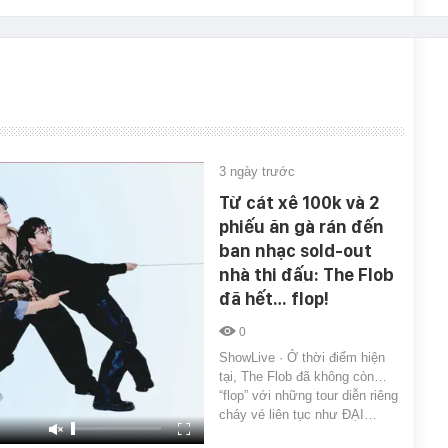
3 ngày trước
Từ cát xê 100k và 2
phiếu ăn gà rán đến
ban nhạc sold-out
nhà thi đấu: The Flob
đã hết… flop!
0
ShowLive · Ở thời điểm hiện
tại, The Flob đã không còn…
“flop” với những tour diễn riêng
cháy vé liên tục như ĐẠI…