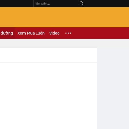
 đường
Xem Mua Luôn
Video