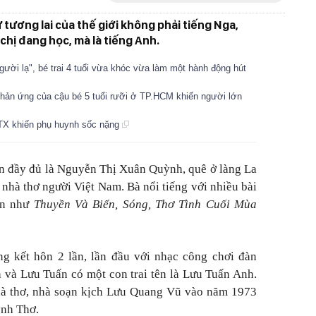
ữ tương lai của thế giới không phải tiếng Nga,
chị đang học, mà là tiếng Anh.
ười lạ", bé trai 4 tuổi vừa khóc vừa làm một hành động hút
 phản ứng của cậu bé 5 tuổi rưỡi ở TP.HCM khiến người lớn
KTX khiến phụ huynh sốc nặng
n đầy đủ là Nguyễn Thị Xuân Quỳnh, quê ở làng La
nhà thơ người Việt Nam. Bà nổi tiếng với nhiều bài
ến như
Thuyền Và Biển, Sóng, Thơ Tình Cuối Mùa
ng kết hôn 2 lần, lần đầu với nhạc công chơi đàn
và Lưu Tuấn có một con trai tên là Lưu Tuấn Anh.
nhà thơ, nhà soạn kịch Lưu Quang Vũ vào năm 1973
ỳnh Thơ.