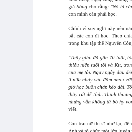
giả
Sóng
cho rằng:
"Nó là cán
con mình cần phải học.
Chính vì suy nghĩ này nên nă
bắt các con đi học. Theo ch
trong khu tập thể Nguyễn Côn
"Thầy giáo đã gần 70 tuổi, tó
thiếu niên tuổi tôi và Kít, t
của mẹ tôi. Ngay ngày đầu đến
tí nữa nhảy vào đấm nhau với
giờ học buồn chán kéo dài. Tô
thầy rất dễ tính. Thỉnh thoản
nhưng vẫn không từ bỏ hy vọn
viết.
Con trai nữ thi sĩ nhớ lại, đế
Anh và tổ chức một lớp luyện 