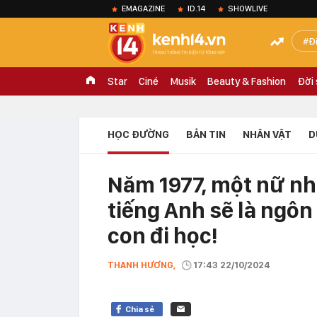
EMAGAZINE
ID.14
SHOWLIVE
Đ
Star
Ciné
Musik
Beauty & Fashion
Đời
HỌC ĐƯỜNG
BẢN TIN
NHÂN VẬT
D
Năm 1977, một nữ nhà
tiếng Anh sẽ là ngô
con đi học!
THANH HƯƠNG,
17:43 22/10/2024
Chia sẻ