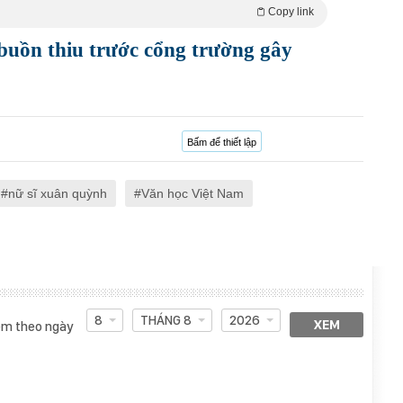
Copy link
buồn thiu trước cổng trường gây
Bấm để thiết lập
nữ sĩ xuân quỳnh
Văn học Việt Nam
8
THÁNG 8
2026
XEM
m theo ngày