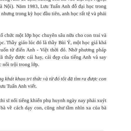
Hà Nội). Năm 1983, Lưu Tuấn Anh đỗ đại học trong
nhưng trong kỳ học đầu tiên, anh học rất tệ và phải
tổ chức một lớp học chuyên sâu nữa cho con trai và
c. Thầy giáo lúc đó là thầy Bùi Ý, một học giả khá
cuốn từ điển Anh - Việt thời đó. Nhờ phương pháp
ã thấy được cái hay, cái đẹp của tiếng Anh và say
 nổi trội trong lớp.
g khát khao tri thức và từ đó tôi đã tìm ra được con
Lưu Tuấn Anh viết.
thi sĩ nổi tiếng khiến phụ huynh ngày nay phải xuýt
 bà về cách dạy con, cũng như tầm nhìn xa của bà