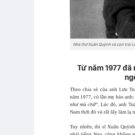
Nhà thơ Xuân Quỳnh và con trai L
Từ năm 1977 đã n
ng
Theo chia sẻ của anh Lưu Tu
năm 1977, có lần mẹ bảo anh:
như mù chữ".
Lúc đó, anh Tuấ
Nam thời đó và rất lấy làm lạ 
Tuy nhiên, thi sĩ Xuân Quỳnh
phải tiếng Nga, cũng không p