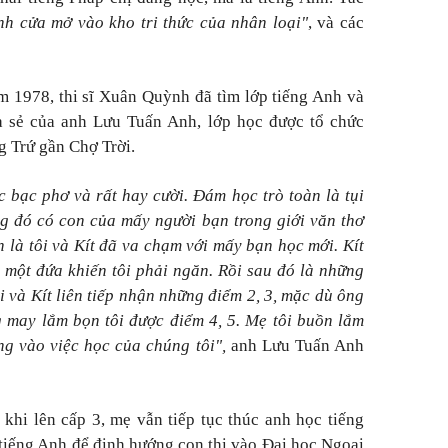
h cửa mở vào kho tri thức của nhân loại"
, và các
m 1978, thi sĩ Xuân Quỳnh đã tìm lớp tiếng Anh và
ia sẻ của anh Lưu Tuấn Anh, lớp học được tổ chức
g Trứ gần Chợ Trời.
c bạc phơ và rất hay cười. Đám học trò toàn là tụi
rong đó có con của mấy người bạn trong giới văn thơ
 là tôi và Kít đã va chạm với mấy bạn học mới. Kít
 một đứa khiến tôi phải ngăn. Rồi sau đó là những
i và Kít liên tiếp nhận những điểm 2, 3, mặc dù ông
g may lắm bọn tôi được điểm 4, 5. Mẹ tôi buồn lắm
g vào việc học của chúng tôi",
anh Lưu Tuấn Anh
n khi lên cấp 3, mẹ vẫn tiếp tục thúc anh học tiếng
tiếng Anh để định hướng con thi vào Đại học Ngoại