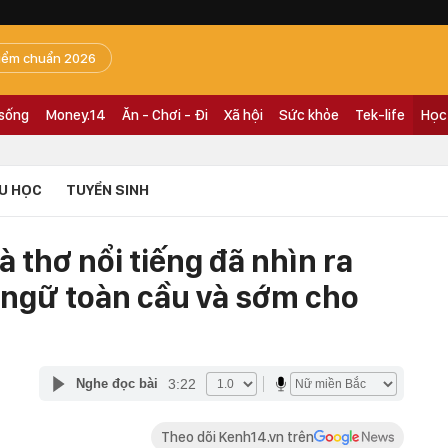
iểm chuẩn 2026
 sống
Money.14
Ăn - Chơi - Đi
Xã hội
Sức khỏe
Tek-life
Học
U HỌC
TUYỂN SINH
 thơ nổi tiếng đã nhìn ra
n ngữ toàn cầu và sớm cho
3:22
Nghe đọc bài
Theo dõi Kenh14.vn trên