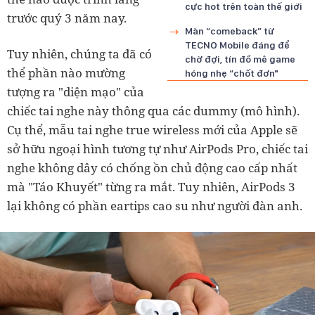
cực hot trên toàn thế giới
trước quý 3 năm nay.
Màn “comeback” từ
TECNO Mobile đáng để
Tuy nhiên, chúng ta đã có
chờ đợi, tín đồ mê game
thể phần nào mường
hóng nhẹ “chốt đơn"
tượng ra "diện mạo" của
chiếc tai nghe này thông qua các dummy (mô hình).
Cụ thể, mẫu tai nghe true wireless mới của Apple sẽ
sở hữu ngoại hình tương tự như AirPods Pro, chiếc tai
nghe không dây có chống ồn chủ động cao cấp nhất
mà "Táo Khuyết" từng ra mắt. Tuy nhiên, AirPods 3
lại không có phần eartips cao su như người đàn anh.