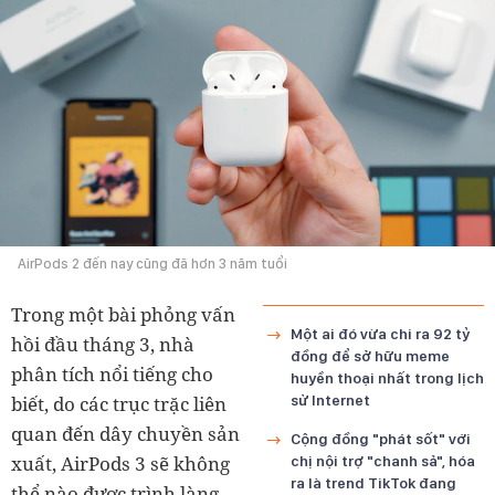
AirPods 2 đến nay cũng đã hơn 3 năm tuổi
Trong một bài phỏng vấn
Một ai đó vừa chi ra 92 tỷ
hồi đầu tháng 3, nhà
đồng để sở hữu meme
phân tích nổi tiếng cho
huyền thoại nhất trong lịch
biết, do các trục trặc liên
sử Internet
quan đến dây chuyền sản
Cộng đồng "phát sốt" với
xuất, AirPods 3 sẽ không
chị nội trợ "chanh sả", hóa
ra là trend TikTok đang
thể nào được trình làng