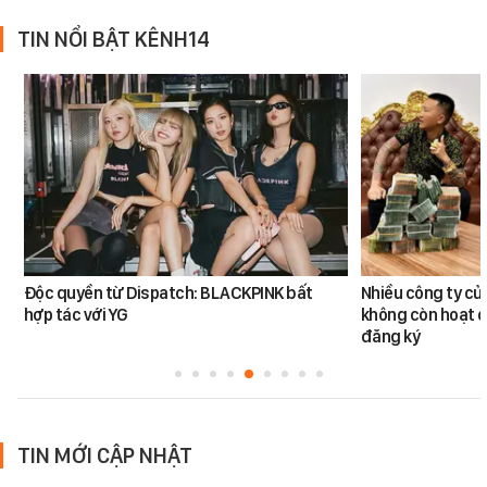
TIN NỔI BẬT KÊNH14
Độc quyền từ Dispatch: BLACKPINK bất
Nhiều công ty c
hợp tác với YG
không còn hoạt đ
đăng ký
TIN MỚI CẬP NHẬT