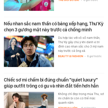
THẾ GIỚI ĐÓ ĐÂY
-
6 giờ trước
Nếu nhan sắc nam thần có bảng xếp hạng, Thư Kỳ
chọn 3 gương mặt này trước cả chồng mình
Dù hợp tác với vô số nam thần,
Thư Kỳ gây chú ý khi dành vị trí
đỉnh cao nhan sắc cho 3 mỹ nam
này trước cả ông xã.
BEAUTY & FASHION
-
6 giờ trước
Chiếc sơ mi chấm bi đúng chuẩn "quiet luxury"
giúp outfit trông có gu và nhìn đắt tiền hơn hẳn
Không chỉ đẹp trong mùa Thu, sơ
mi chấm bi còn có thể mặc
quanh năm.