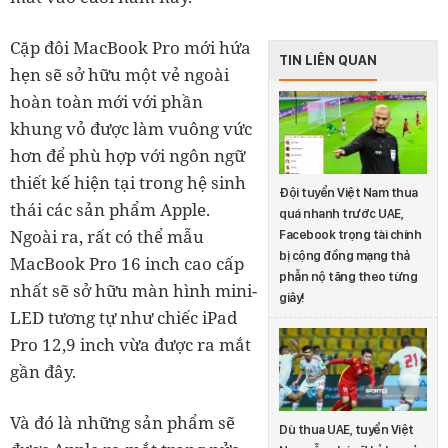
Cặp đôi MacBook Pro mới hứa
TIN LIÊN QUAN
hẹn sẽ sở hữu một vẻ ngoài
hoàn toàn mới với phần
khung vỏ được làm vuông vức
hơn để phù hợp với ngôn ngữ
thiết kế hiện tại trong hệ sinh
Đội tuyển Việt Nam thua
thái các sản phẩm Apple.
quá nhanh trước UAE,
Ngoài ra, rất có thể mẫu
Facebook trọng tài chính
bị cộng đồng mạng thả
MacBook Pro 16 inch cao cấp
phẫn nộ tăng theo từng
nhất sẽ sở hữu màn hình mini-
giây!
LED tương tự như chiếc iPad
Pro 12,9 inch vừa được ra mắt
gần đây.
Và đó là những sản phẩm sẽ
Dù thua UAE, tuyển Việt