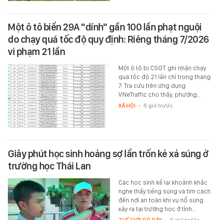
Một ô tô biển 29A "dính" gần 100 lần phạt nguội
do chạy quá tốc độ quy định: Riêng tháng 7/2026
vi phạm 21 lần
Một ô tô bị CSGT ghi nhận chạy
quá tốc độ 21 lần chỉ trong tháng
7. Tra cứu trên ứng dụng
VNeTraffic cho thấy, phương…
XÃ HỘI
-
6 giờ trước
Giây phút học sinh hoảng sợ lẩn trốn kẻ xả súng ở
trường học Thái Lan
Các học sinh kể lại khoảnh khắc
nghe thấy tiếng súng và tìm cách
đến nơi an toàn khi vụ nổ súng
xảy ra tại trường học ở tỉnh…