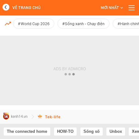
VỀ TRANG CHỦ
MỚI NHẤT
MỚI NHẤT
#World Cup 2026
#Sống xanh - Chạy điện
#Hành chính
Xem thêm
Tek-life
The connected home
HOW-TO
Sống số
Unbox
Xem