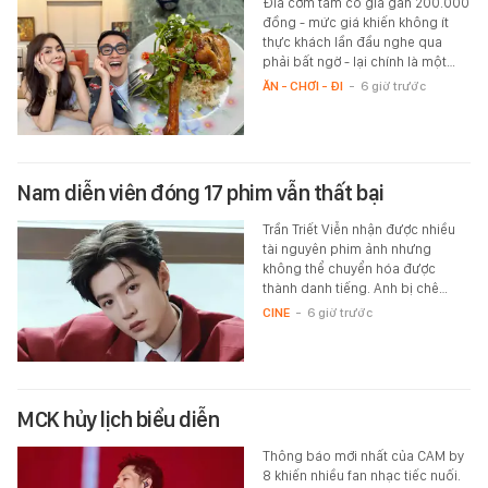
Đĩa cơm tấm có giá gần 200.000
đồng - mức giá khiến không ít
thực khách lần đầu nghe qua
phải bất ngờ - lại chính là một…
ĂN - CHƠI - ĐI
-
6 giờ trước
Nam diễn viên đóng 17 phim vẫn thất bại
Trần Triết Viễn nhận được nhiều
tài nguyên phim ảnh nhưng
không thể chuyển hóa được
thành danh tiếng. Anh bị chê…
CINE
-
6 giờ trước
MCK hủy lịch biểu diễn
Thông báo mới nhất của CAM by
8 khiến nhiều fan nhạc tiếc nuối.