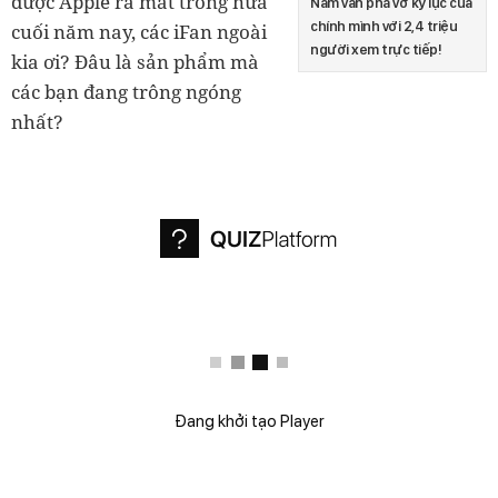
được Apple ra mắt trong nửa
Nam vẫn phá vỡ kỷ lục của
chính mình với 2,4 triệu
cuối năm nay, các iFan ngoài
người xem trực tiếp!
kia ơi? Đâu là sản phẩm mà
các bạn đang trông ngóng
nhất?
Đang khởi tạo Player