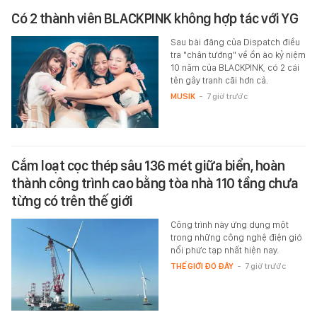
Có 2 thành viên BLACKPINK không hợp tác với YG
Sau bài đăng của Dispatch điều
tra "chân tướng" về ồn ào kỷ niệm
10 năm của BLACKPINK, có 2 cái
tên gây tranh cãi hơn cả.
MUSIK
-
7 giờ trước
Cắm loạt cọc thép sâu 136 mét giữa biển, hoàn
thành công trình cao bằng tòa nhà 110 tầng chưa
từng có trên thế giới
Công trình này ứng dụng một
trong những công nghệ điện gió
nổi phức tạp nhất hiện nay.
THẾ GIỚI ĐÓ ĐÂY
-
7 giờ trước