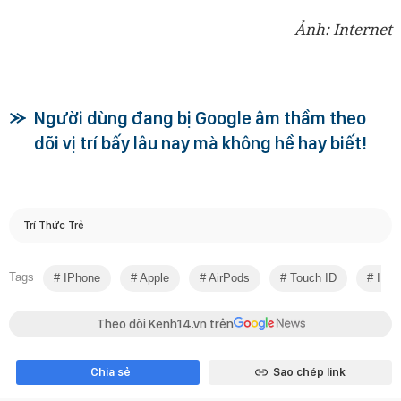
Ảnh: Internet
Người dùng đang bị Google âm thầm theo
dõi vị trí bấy lâu nay mà không hề hay biết!
Trí Thức Trẻ
Tags
IPhone
Apple
AirPods
Touch ID
IPad
Theo dõi Kenh14.vn trên
Chia sẻ
Sao chép link