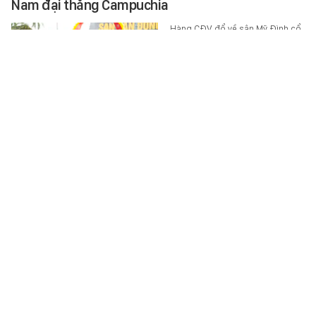
Nam đại thắng Campuchia
Hàng CĐV đổ về sân Mỹ Đình cổ
vũ đội tuyển Việt Nam đấu tuyển
Campuchia lúc 20h00 hôm nay
7/8.
SPORT
-
6 giờ trước
Phát hiện 5 đoạn video bất thường trong máy
tính nam sinh gây nổ súng ở trường học Thái Lan
Cơ quan chức năng Thái Lan phát
hiện nhiều dữ liệu quan trọng
trong máy tính của nam sinh gây
ra vụ nổ súng tại Trường…
THẾ GIỚI ĐÓ ĐÂY
-
6 giờ trước