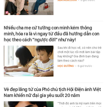
XEM MUA LUÔN
-
6 giờ trước
Nhiều cha mẹ cứ tưởng con mình kém thông
minh, hóa ra là vì ngay từ đầu đã hướng dẫn con
học theo cách "ngược đời" như này!
Sau khi đi học về, có nên cho trẻ
chơi một lúc rồi mới làm bài tập
hay không? Gia đình bạn đang
làm theo cách nào?
HỌC ĐƯỜNG
-
6 giờ trước
Vẻ đẹp lãng tử của Phó chủ tịch Hội Điện ảnh Việt
Nam khiến nữ đại gia yêu suốt 20 năm
"Thời đó anh là mỹ nam trên mọi