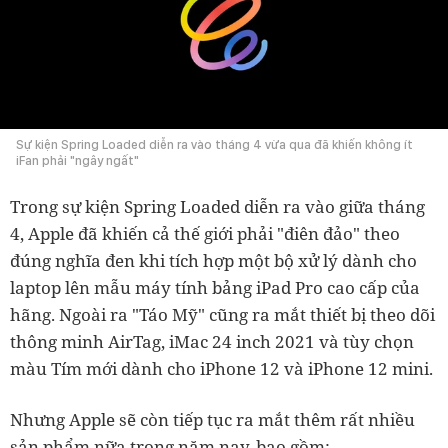
Sự kiện Spring Loaded diễn ra vào tháng 4 vừa qua đã khiến không ít
iFan phải "ngây ngất"
Trong sự kiện Spring Loaded diễn ra vào giữa tháng
4, Apple đã khiến cả thế giới phải "điên đảo" theo
đúng nghĩa đen khi tích hợp một bộ xử lý dành cho
laptop lên mẫu máy tính bảng iPad Pro cao cấp của
hãng. Ngoài ra "Táo Mỹ" cũng ra mắt thiết bị theo dõi
thông minh AirTag, iMac 24 inch 2021 và tùy chọn
màu Tím mới dành cho iPhone 12 và iPhone 12 mini.
Nhưng Apple sẽ còn tiếp tục ra mắt thêm rất nhiều
sản phẩm nữa trong năm nay, bao gồm: