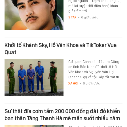
ngóc ngách", "Đậm chất lãng tử,
mà lại tuyệt đối điện ảnh", khán
giả trầm trồ.
STAR
-
6 giờ trước
Khởi tố Khánh Sky, Hồ Văn Khoa và TikToker Vua
Quạt
Cơ quan Cảnh sát điều tra Công
an tỉnh Bắc Ninh đã khởi tố Hồ
Văn Khoa và Nguyễn Văn Hợi
(Khánh Sky) về tội Gây rối trật tự…
XÃ HỘI
-
6 giờ trước
Sự thật đĩa cơm tấm 200.000 đồng đắt đỏ khiến
bạn thân Tăng Thanh Hà mê mẩn suốt nhiều năm