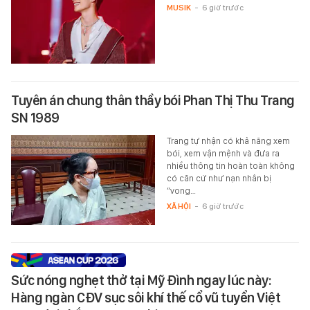
MUSIK
-
6 giờ trước
Tuyên án chung thân thầy bói Phan Thị Thu Trang
SN 1989
Trang tự nhận có khả năng xem
bói, xem vận mệnh và đưa ra
nhiều thông tin hoàn toàn không
có căn cứ như nạn nhân bị
“vong…
XÃ HỘI
-
6 giờ trước
Sức nóng nghẹt thở tại Mỹ Đình ngay lúc này:
Hàng ngàn CĐV sục sôi khí thế cổ vũ tuyển Việt