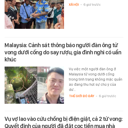
XÃ HỘI
-
6 giờ trước
Malaysia: Cảnh sát thông báo người đàn ông tử
vong dưới cống do say rượu, gia đình nghi có uẩn
khúc
Vụ việc một người đàn ông ở
Malaysia tử vong dưới cống
trong tình trạng không mặc quần
áo đang thu hút sự chú ý của
dư…
THẾ GIỚI ĐÓ ĐÂY
-
6 giờ trước
Vụ vợ lao vào cứu chồng bị điện giật, cả 2 tử vong:
Quyết định của người đã đặt cọc tiền mua nhà