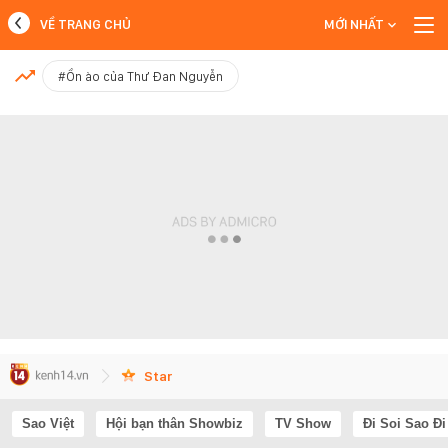
VỀ TRANG CHỦ
MỚI NHẤT
MỚI NHẤT
#Ồn ào của Thư Đan Nguyễn
Xem thêm
Star
Sao Việt
Hội bạn thân Showbiz
TV Show
Đi Soi Sao Đi