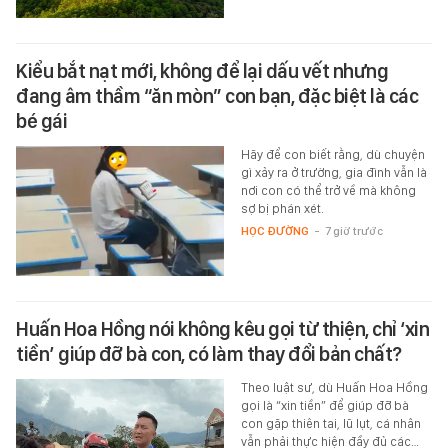
Kiểu bắt nạt mới, không để lại dấu vết nhưng
đang âm thầm “ăn mòn” con bạn, đặc biệt là các
bé gái
Hãy để con biết rằng, dù chuyện
gì xảy ra ở trường, gia đình vẫn là
nơi con có thể trở về mà không
sợ bị phán xét.
HỌC ĐƯỜNG
-
7 giờ trước
Huấn Hoa Hồng nói không kêu gọi từ thiện, chỉ ‘xin
tiền’ giúp đỡ bà con, có làm thay đổi bản chất?
Theo luật sư, dù Huấn Hoa Hồng
gọi là “xin tiền” để giúp đỡ bà
con gặp thiên tai, lũ lụt, cá nhân
vẫn phải thực hiện đầy đủ các…