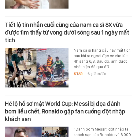
Tiết lộ tin nhắn cuối cùng của nam ca sĩ 8X vừa
được tìm thấy tử vong dưới sông sau 1 ngày mất
tích
Nam ca sĩ hàng đầu này mất tích
sau khi ra ngoài đạp xe vào lúc
4h sáng 6/8. Sau đó, anh được
phát hiện đã qua đời.
STAR
-
6 giờ trước
Hé lộ hồ sơ mật World Cup: Messi bị dọa đánh
bom liều chết, Ronaldo gặp fan cuồng đột nhập
khách sạn
"Đánh bom Messi", đột nhập tại
khách sạn của Ronaldo và 6.000