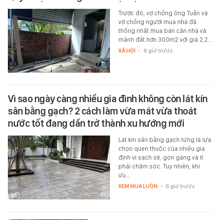
Trước đó, vợ chồng ông Tuấn và
vợ chồng người mua nhà đã
thống nhất mua bán căn nhà và
mảnh đất hơn 300m2 với giá 2,2…
XÃ HỘI
-
6 giờ trước
Vì sao ngày càng nhiều gia đình không còn lát kín
sân bằng gạch? 2 cách làm vừa mát vừa thoát
nước tốt đang dần trở thành xu hướng mới
Lát kín sân bằng gạch từng là lựa
chọn quen thuộc của nhiều gia
đình vì sạch sẽ, gọn gàng và ít
phải chăm sóc. Tuy nhiên, khi
ưu…
XEM MUA LUÔN
-
6 giờ trước