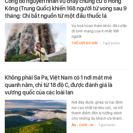
Công bố nguyên nhân vụ cháy chung cư ở Hồng
Kông (Trung Quốc) khiến 168 người tử vong sau 9
tháng: Chỉ bắt nguồn từ một đầu thuốc lá
Vụ hoả hoạn thảm khốc đã cướp
đi sinh mạng của ít nhất 168
người.
THẾ GIỚI ĐÓ ĐÂY
-
7 giờ trước
Không phải Sa Pa, Việt Nam có 1 nơi mát mẻ
quanh năm, chỉ từ 18 độ C, được đánh giá là
vương quốc của các loài lan
Nơi đây được ghép từ hai đỉnh
núi cao nhất tại khu vực, và trở
thành điểm đến lý tưởng dành
cho những du khách ưa khám…
ĂN - CHƠI - ĐI
-
7 giờ trước