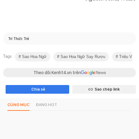
Trí Thức Trẻ
Tags
Sao Hoa Ngữ
Sao Hoa Ngữ Say Rượu
Triệu Vy
Theo dõi Kenh14.vn trên
Chia sẻ
Sao chép link
CÙNG MỤC
ĐANG HOT