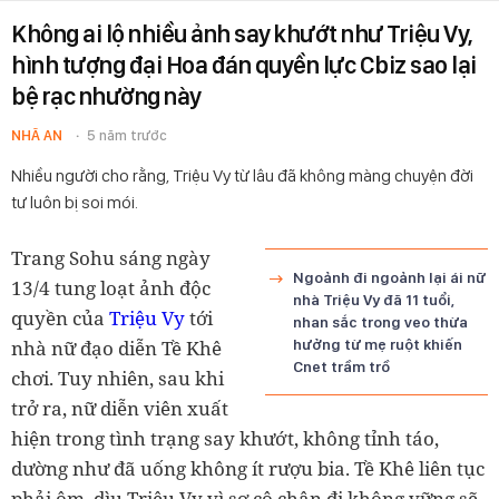
Không ai lộ nhiều ảnh say khướt như Triệu Vy,
hình tượng đại Hoa đán quyền lực Cbiz sao lại
bệ rạc nhường này
NHÃ AN
5 năm trước
Nhiều người cho rằng, Triệu Vy từ lâu đã không màng chuyện đời
tư luôn bị soi mói.
Trang Sohu sáng ngày
Ngoảnh đi ngoảnh lại ái nữ
13/4 tung loạt ảnh độc
nhà Triệu Vy đã 11 tuổi,
quyền của
Triệu Vy
tới
nhan sắc trong veo thừa
nhà nữ đạo diễn Tề Khê
hưởng từ mẹ ruột khiến
Cnet trầm trồ
chơi. Tuy nhiên, sau khi
trở ra, nữ diễn viên xuất
hiện trong tình trạng say khướt, không tỉnh táo,
dường như đã uống không ít rượu bia. Tề Khê liên tục
phải ôm, dìu Triệu Vy vì sợ cô chân đi không vững sẽ