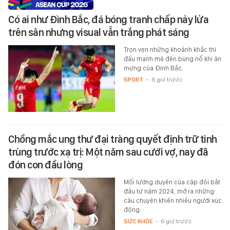
Có ai như Đình Bắc, đá bóng tranh chấp nảy lửa
trên sân nhưng visual vẫn trắng phát sáng
Trọn vẹn những khoảnh khắc thi
đấu mạnh mẽ đến bùng nổ khi ăn
mừng của Đình Bắc.
SPORT
-
6 giờ trước
Chồng mắc ung thư đại tràng quyết định trữ tinh
trùng trước xạ trị: Một năm sau cưới vợ, nay đã
đón con đầu lòng
Mối lương duyên của cặp đôi bắt
đầu từ năm 2024, mở ra những
câu chuyện khiến nhiều người xúc
động.
SỨC KHỎE
-
6 giờ trước