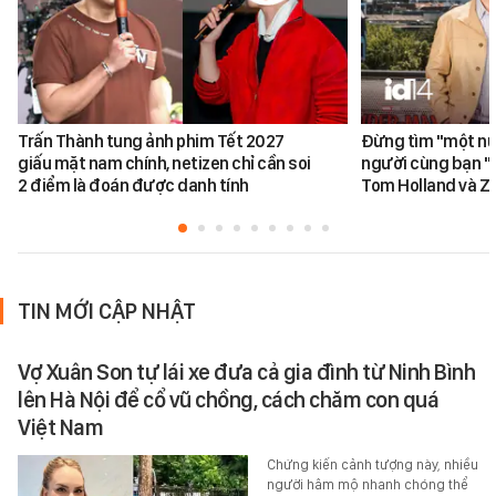
Trấn Thành tung ảnh phim Tết 2027
Đừng tìm "một nử
giấu mặt nam chính, netizen chỉ cần soi
người cùng bạn "
2 điểm là đoán được danh tính
Tom Holland và Z
TIN MỚI CẬP NHẬT
Vợ Xuân Son tự lái xe đưa cả gia đình từ Ninh Bình
lên Hà Nội để cổ vũ chồng, cách chăm con quá
Việt Nam
Chứng kiến cảnh tượng này, nhiều
người hâm mộ nhanh chóng thể