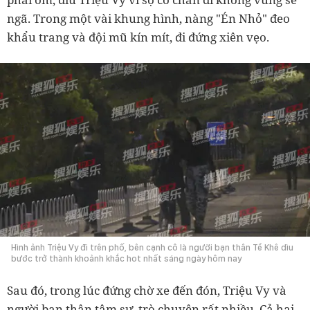
ngã. Trong một vài khung hình, nàng "Én Nhỏ" đeo
khẩu trang và đội mũ kín mít, đi đứng xiên vẹo.
Hình ảnh Triệu Vy đi trên phố, bên cạnh cô là người bạn thân Tề Khê dìu
bước trở thành khoảnh khắc hot nhất sáng ngày hôm nay
Sau đó, trong lúc đứng chờ xe đến đón, Triệu Vy và
người bạn thân tâm sự, trò chuyện rất nhiều. Cả hai