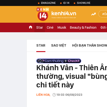
EMAGAZINE
ID.14
SHOWLIVE
Ồ
Star
Ciné
Musik
Beauty & Fashion
Đời
STAR
SAO VIỆT
HỘI BẠN THÂN SHOW
Khánh Vân - Thiên Â
thường, visual "bùng
chi tiết này
LIÊN HOA,
19:03 06/08/2023