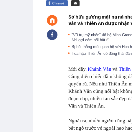
Chia sẻ
Sở hữu gương mặt na ná nha
Vân và Thiên Ân được nhận x
"Vũ trụ mỹ nhân" đổ bộ Miss Grand
Nhi gợi cảm nổi bật
Bị hỏi thẳng mối quan hệ với Hoa 
Hoa hậu Thiên Ân có động thái đán
Mới đây,
Khánh Vân
và
Thiên
Cùng diện chiếc đầm không dâ
quyến rũ. Nếu như Thiên Ân m
Khánh Vân cũng nổi bật không
đoạn clip, nhiều fan sắc đẹp 
Vân và Thiên Ân.
Ngoài ra, nhiều người cũng bà
bất ngờ trước vẻ ngoài hao ha