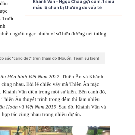
Khánh Vân - Ngọc Châu gợi cảm, 1 siêu
 đầu
mẫu lộ chân bị thương do vấp té
được
. Trước
ảnh
 nhiều người ngạc nhiên vì sở hữu đường nét tương
 đọ sắc "căng đét" trên thảm đỏ (Nguồn: Team sự kiện)
ậu Hòa bình Việt Nam 2022
, Thiên Ân và Khánh
 cùng nhau. Bởi lẽ chiếc váy mà Thiên Ân mặc
c Khánh Vân diện trong một sự kiện. Bên cạnh đó,
 Thiên Ân thuyết trình trong đêm thi làm nhiều
ậu Hoàn vũ Việt Nam 2019
. Sau đó, Khánh Vân và
i hợp tác cùng nhau trong nhiều dự án.