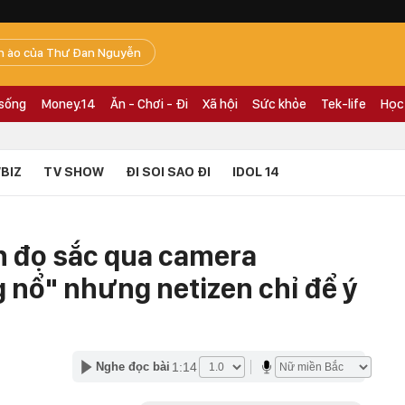
n ào của Thư Đan Nguyễn
 sống
Money.14
Ăn - Chơi - Đi
Xã hội
Sức khỏe
Tek-life
Học
BIZ
TV SHOW
ĐI SOI SAO ĐI
IDOL 14
n đọ sắc qua camera
 nổ" nhưng netizen chỉ để ý
1:14
Nghe đọc bài