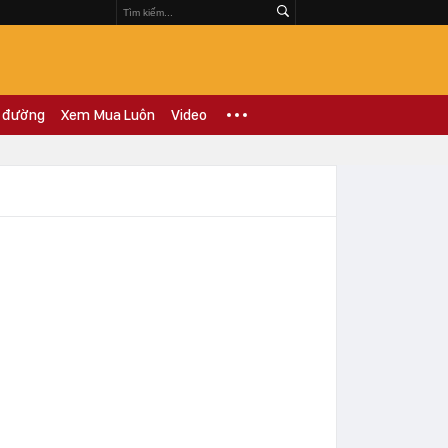
 đường
Xem Mua Luôn
Video