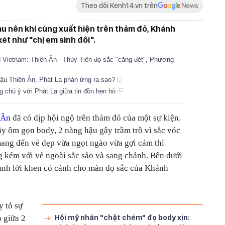
Theo dõi Kenh14.vn trên
u nên khi cùng xuất hiện trên thảm đỏ, Khánh
ét như "chị em sinh đôi".
 Vietnam: Thiên Ân - Thùy Tiên đọ sắc "căng đét", Phương
hậu Thiên Ân, Phát La phản ứng ra sao?
g chú ý với Phát La giữa tin đồn hẹn hò
 Ân
đã có dịp hội ngộ trên thảm đỏ của một sự kiện.
y ôm gọn body, 2 nàng hậu gây trầm trồ vì sắc vóc
ang đến vẻ đẹp vừa ngọt ngào vừa gợi cảm thì
 kém với vẻ ngoài sắc sảo và sang chảnh. Bên dưới
dành lời khen có cánh cho màn đọ sắc của Khánh
y tỏ sự
Hội mỹ nhân "chặt chém" đọ body xịn:
o giữa 2