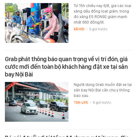
Từ 15h chiều nay 6/8, giá các loại
xăng dầu đồng loạt giảm, trong
đó xăng E5 RON92 giảm mạnh
nhất 660 đồng/lít.
XÃ HỘI
-
5 giờ trước
Grab phát thông báo quan trọng về vị trí đón, giá
cước mới đến toàn bộ khách hàng đặt xe tại sân
bay Nội Bài
Người dùng Grab muốn đặt xe tại
sân bay Nội Bài cần chú ý thông
báo sau.
TEK-LIFE
-
5 giờ trước