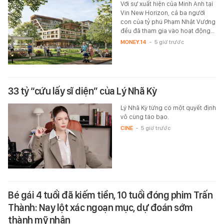
Với sự xuất hiện của Minh Anh tại
Vin New Horizon, cả ba người
con của tỷ phú Phạm Nhật Vượng
đều đã tham gia vào hoạt động…
MONEY.14
-
5 giờ trước
33 tỷ “cứu lấy sĩ diện” của Lý Nhã Kỳ
Lý Nhã Kỳ từng có một quyết định
vô cùng táo bạo.
CINE
-
5 giờ trước
Bé gái 4 tuổi đã kiếm tiền, 10 tuổi đóng phim Trấn
Thành: Nay lột xác ngoạn mục, dự đoán sớm
thành mỹ nhân