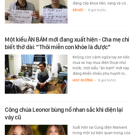
đăng clip khoe tiền, vàng và có…
XÃ HỘI
-
6 giờ trước
Một kiểu ĂN BÁM mới đang xuất hiện - Cha mẹ chỉ
biết thở dài: "Thôi miễn con khỏe là được"
Không còn cảnh ngửa tay xin tiền
mua xe hay mua điện thoại như
trước, một kiểu "ăn bám" mới này
đang khiến nhiều phụ huynh lo…
HỌC ĐƯỜNG
-
6 giờ trước
Công chúa Leonor bùng nổ nhan sắc khi diện lại
váy cũ
Xuất hiện tại Cung điện Marivent
trong một sự kiện quan trọng của