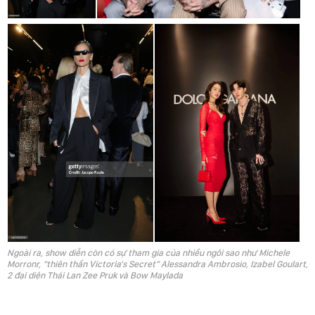
Ngoài ra, show diễn còn có sự tham gia của nhiều ngôi sao như Michele
Morronr, “thiên thần Victoria's Secret” Alessandra Ambrosio, Izabel Goulart,
2 đại diện Thái Lan Zee Pruk và Bow Maylada