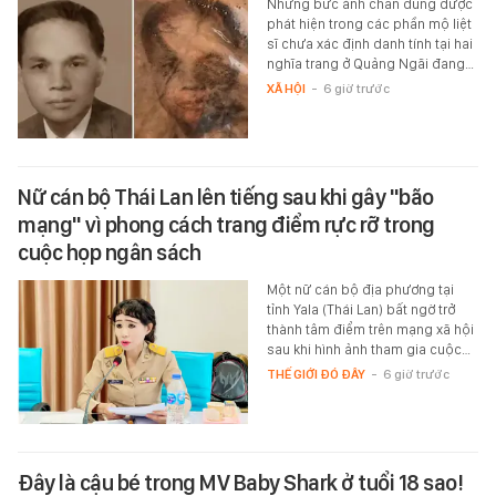
Những bức ảnh chân dung được
phát hiện trong các phần mộ liệt
sĩ chưa xác định danh tính tại hai
nghĩa trang ở Quảng Ngãi đang…
XÃ HỘI
-
6 giờ trước
Nữ cán bộ Thái Lan lên tiếng sau khi gây "bão
mạng" vì phong cách trang điểm rực rỡ trong
cuộc họp ngân sách
Một nữ cán bộ địa phương tại
tỉnh Yala (Thái Lan) bất ngờ trở
thành tâm điểm trên mạng xã hội
sau khi hình ảnh tham gia cuộc…
THẾ GIỚI ĐÓ ĐÂY
-
6 giờ trước
Đây là cậu bé trong MV Baby Shark ở tuổi 18 sao!