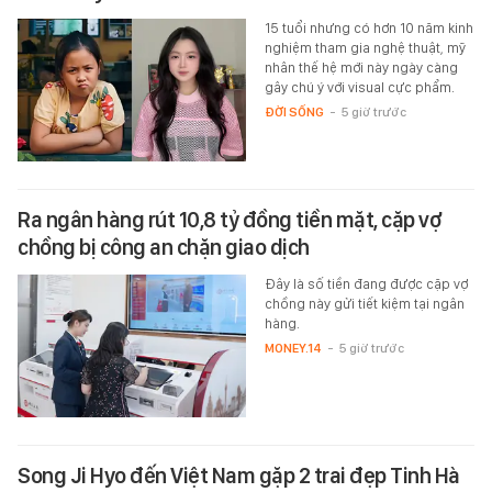
15 tuổi nhưng có hơn 10 năm kinh
nghiệm tham gia nghệ thuật, mỹ
nhân thế hệ mới này ngày càng
gây chú ý với visual cực phẩm.
ĐỜI SỐNG
-
5 giờ trước
Ra ngân hàng rút 10,8 tỷ đồng tiền mặt, cặp vợ
chồng bị công an chặn giao dịch
Đây là số tiền đang được cặp vợ
chồng này gửi tiết kiệm tại ngân
hàng.
MONEY.14
-
5 giờ trước
Song Ji Hyo đến Việt Nam gặp 2 trai đẹp Tinh Hà