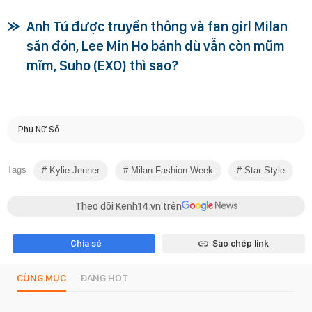
Anh Tú được truyền thông và fan girl Milan
săn đón, Lee Min Ho bảnh dù vẫn còn mũm
mĩm, Suho (EXO) thì sao?
Phụ Nữ Số
Tags
Kylie Jenner
Milan Fashion Week
Star Style
Theo dõi Kenh14.vn trên
Chia sẻ
Sao chép link
CÙNG MỤC
ĐANG HOT