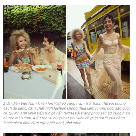
2 đại diện Việt Nam khiến fan Việt vô cùng trầm trồ, thích thú với phong
cách đa dạng, đậm chất high fashion không thua kém những ngôi sao quốc
tế. Quỳnh Anh Shyn tiếp tục gây ấn tượng với trang phục sặc sỡ cùng mẫu
clutch màu cam. Kiểu tóc xù cùng loạt phụ kiện đã giúp outfit của nàng
fashionista đình đám cực chất chơi, phá cách