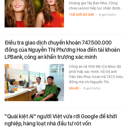
Hoàng gia Tây Ban Nha, Công
chúa Leonor tiếp tục nhận được…
THẾ GIỚI ĐÓ ĐÂY
-
6 giờ trước
Điều tra giao dịch chuyển khoản 747.500.000
đồng của Nguyễn Thị Phương Hoa đến tài khoản
LPBank, công an khẩn trương xác minh
Công an xã Vĩnh Mỹ (Cà Mau) đã
phối hợp xác minh, hỗ trợ anh
Trần Văn Phúc hoàn trả 747,5 triệu
đồng mà chị Nguyễn Thị…
XÃ HỘI
-
6 giờ trước
"Quái kiệt AI" người Việt vừa rời Google để khởi
nghiệp, hàng loạt nhà đầu tư rót vốn