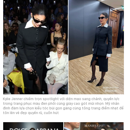
Kylie Jenner chiếm trọn spotlight với diện mạo sang chảnh, quyền lực
trong trang phục màu đen phối cùng giày cao gót mũi nhọn. Mỹ nhân
đình đám lựa chọn kiểu tóc búi gọn gàng cùng tông trang điểm nhạt để
tôn lên vẻ đẹp quyến rũ, cuốn hút