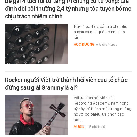
Bé gái 4 tuổi rơi từ tầng 14 chung cư tử vong: Gia
đình đòi bồi thường 2,4 tỷ nhưng tòa tuyên bố mẹ
chịu trách nhiệm chính
Đây là bài học đắt giá cho phụ
huynh và ban quản lý nhà cao
tầng.
HỌC ĐƯỜNG
-
5 giờ trước
Rocker người Việt trở thành hội viên của tổ chức
đứng sau giải Grammy là ai?
Với tư cách hội viên của
Recording Academy, nam nghệ
sỹ này trở thành một trong những
người bỏ phiếu lựa chọn các
tác…
MUSIK
-
5 giờ trước