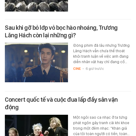
Sau khi gỡ bỏ lớp vỏ bọc hào nhoáng, Trương
Lăng Hách còn lại những gì?
Đóng phim đã lâu nhưng Trương
Lăng Hách vẫn chưa thể thoát
khỏi tranh luận về việc anh đang
diễn nhân vật hay chỉ đang cố…
CINE
-
6 giờ trước
Concert quốc tế và cuộc đua lấp đầy sân vận
động
Một ngôi sao ca nhạc ở ta từng
phát ngôn gây tranh cãi khi khoe
trong một đêm nhạc: “Khán giả
của tôi toàn người có tiền, toàn…