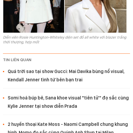
Diễn viên Rosie Huntington-Whiteley diện set đồ all white với blazer trắng
thời thượng, hợp mốt
TIN LIÊN QUAN
Quá trời sao tại show Gucci: Mai Davika bùng nổ visual,
Kendall Jenner tình tứ bên bạn trai
Somi hoá búp bê, Sana khoe visual "tiên tử" đọ sắc cùng
Kylie Jenner tại show diễn Prada
2 huyền thoại Kate Moss - Naomi Campbell chung khung
hình, Momo đọ sắc cùng Quỳnh Anh Shyn tại Milan