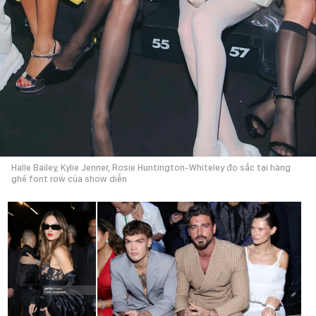
Halle Bailey, Kylie Jenner, Rosie Huntington-Whiteley đọ sắc tại hàng
ghế font row của show diễn