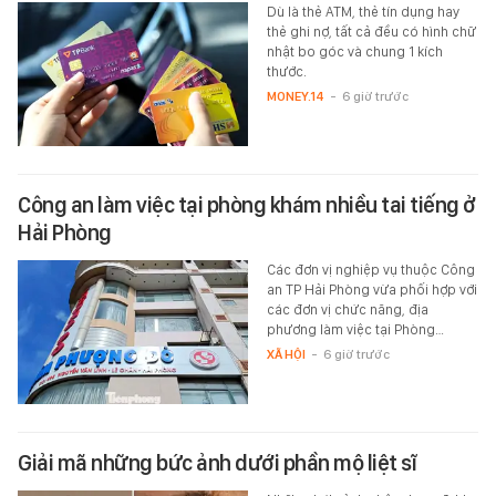
Dù là thẻ ATM, thẻ tín dụng hay
thẻ ghi nợ, tất cả đều có hình chữ
nhật bo góc và chung 1 kích
thước.
MONEY.14
-
6 giờ trước
Công an làm việc tại phòng khám nhiều tai tiếng ở
Hải Phòng
Các đơn vị nghiệp vụ thuộc Công
an TP Hải Phòng vừa phối hợp với
các đơn vị chức năng, địa
phương làm việc tại Phòng…
XÃ HỘI
-
6 giờ trước
Giải mã những bức ảnh dưới phần mộ liệt sĩ