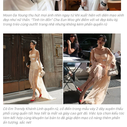
Moon Ga Young thu hút mọi ánh nhìn ngay từ khi xuất hiện với diện mạo xinh
đẹp như nữ thần. “Tình tin đồn” Cha Eun Woo ghi điểm với vẻ đẹp kiêu kỳ,
trong trẻo cùng outfit trang nhã nhưng không kém phần quyến rũ
Cô Em Trendy Khánh Linh quyến rũ, cổ điển trong mẫu váy 2 dây xuyên thấu
phối cùng quần tất hoạ tiết lạ mắt và giày cao gót đỏ. Việc lựa chọn kiểu tóc
tém kết hợp cùng khuyên tai bản to đã giúp diện mạo cô nàng thêm phần
ấn tượng, sắc nét