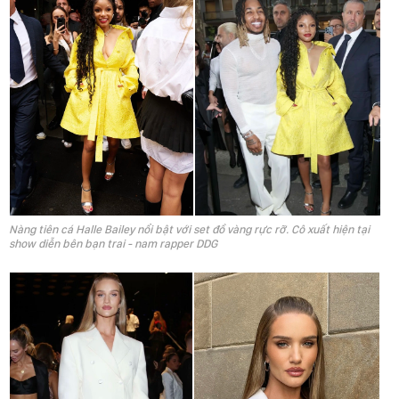
Nàng tiên cá Halle Bailey nổi bật với set đồ vàng rực rỡ. Cô xuất hiện tại
show diễn bên bạn trai - nam rapper DDG