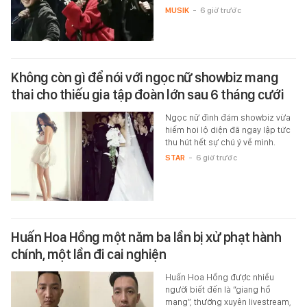
MUSIK
-
6 giờ trước
Không còn gì để nói với ngọc nữ showbiz mang
thai cho thiếu gia tập đoàn lớn sau 6 tháng cưới
Ngọc nữ đình đám showbiz vừa
hiếm hoi lộ diện đã ngay lập tức
thu hút hết sự chú ý về mình.
STAR
-
6 giờ trước
Huấn Hoa Hồng một năm ba lần bị xử phạt hành
chính, một lần đi cai nghiện
Huấn Hoa Hồng được nhiều
người biết đến là “giang hồ
mạng”, thường xuyên livestream,