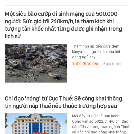
Một siêu bão cướp đi sinh mạng của 500.000
người: Sức gió tới 240km/h, là thảm kịch khí
tượng tàn khốc nhất từng được ghi nhận trong
lịch sử
Thảm họa ập đến giữa đêm
khuya, khi người dân hầu hết
đang ngủ say.
THẾ GIỚI ĐÓ ĐÂY
-
5 giờ trước
Chỉ đạo 'nóng' từ Cục Thuế: Sẽ công khai thông
tin người nộp thuế nếu thuộc trường hợp sau
Mới đây, Cục Thuế ban hành
Công văn số 5322/CT-PC chỉ đạo
các đơn vị trong toàn ngành Thuế
về việc chỉ đạo công khai thông…