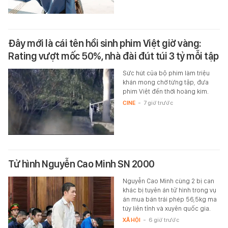
Đây mới là cái tên hồi sinh phim Việt giờ vàng:
Rating vượt mốc 50%, nhà đài đút túi 3 tỷ mỗi tập
Sức hút của bộ phim làm triệu
khán mong chờ từng tập, đưa
phim Việt đến thời hoàng kim.
CINE
-
7 giờ trước
Tử hình Nguyễn Cao Minh SN 2000
Nguyễn Cao Minh cùng 2 bị can
khác bị tuyên án tử hình trong vụ
án mua bán trái phép 56,5kg ma
túy liên tỉnh và xuyên quốc gia.
XÃ HỘI
-
6 giờ trước