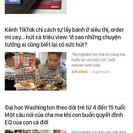
Kênh TikTok chỉ cách tự lấy bánh ở siêu thị, order
mì cay… hút cả triệu view: Vì sao những chuyện
tưởng ai cũng biết lại có sức hút?
“Nó nghiêm túc mà nó cũng hài
hước lại còn hữu ích”, một
netizen bình luận.
ĐỜI SỐNG
-
6 giờ trước
Đại học Washington theo dõi trẻ từ 4 đến 15 tuổi:
Một câu nói của cha mẹ khi con buồn quyết định
EQ của con cả đời
Một nghiên cứu kéo dài hơn một