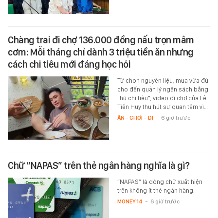
Chàng trai đi chợ 136.000 đồng nấu trọn mâm
cơm: Mỗi tháng chỉ dành 3 triệu tiền ăn nhưng
cách chi tiêu mới đáng học hỏi
Từ chọn nguyên liệu, mua vừa đủ
cho đến quản lý ngân sách bằng
"hũ chi tiêu", video đi chợ của Lê
Tiến Huy thu hút sự quan tâm vì…
ĂN - CHƠI - ĐI
-
6 giờ trước
Chữ “NAPAS” trên thẻ ngân hàng nghĩa là gì?
“NAPAS” là dòng chữ xuất hiện
trên không ít thẻ ngân hàng.
MONEY.14
-
6 giờ trước