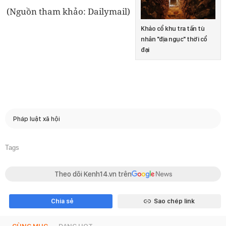
(Nguồn tham khảo: Dailymail)
Khảo cổ khu tra tấn tù
nhân "địa ngục" thời cổ
đại
Pháp luật xã hội
Tags
Theo dõi Kenh14.vn trên
Chia sẻ
Sao chép link