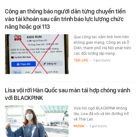
Công an thông báo người dân từng chuyển tiền
vào tài khoản sau cần trình báo lực lượng chức
năng hoặc gọi 113
Qua công tác nắm tình hình trên
không gian mạng, Công an xã Ô
Diên, thành phố Hà Nội phát hiện
các đối tượng lập trang…
TEK-LIFE
-
7 giờ trước
Lisa vội rời Hàn Quốc sau màn tái hợp chóng vánh
với BLACKPINK
Vừa hội ngộ BLACKPINK không
lâu, Lisa đã vội vã lên đường trở
về Thái Lan.
MUSIK
-
7 giờ trước