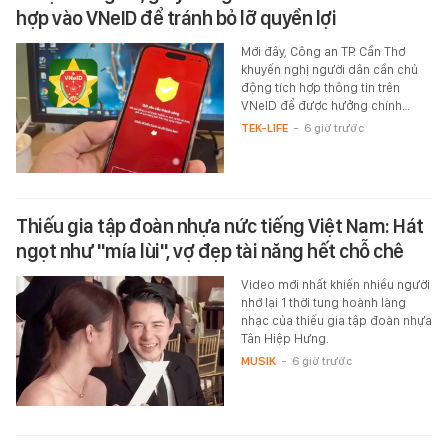
hợp vào VNeID để tránh bỏ lỡ quyền lợi
Mới đây, Công an TP. Cần Thơ
khuyến nghị người dân cần chủ
động tích hợp thông tin trên
VNeID để được hưởng chính…
TEK-LIFE
-
6 giờ trước
Thiếu gia tập đoàn nhựa nức tiếng Việt Nam: Hát
ngọt như "mía lùi", vợ đẹp tài năng hết chỗ chê
Video mới nhất khiến nhiều người
nhớ lại 1 thời tung hoành làng
nhạc của thiếu gia tập đoàn nhựa
Tân Hiệp Hưng.
MUSIK
-
6 giờ trước