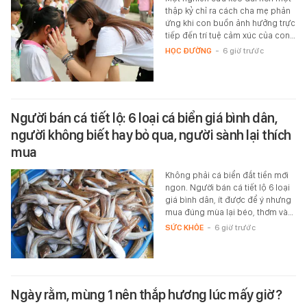
thập kỷ chỉ ra cách cha mẹ phản
ứng khi con buồn ảnh hưởng trực
tiếp đến trí tuệ cảm xúc của con…
HỌC ĐƯỜNG
-
6 giờ trước
Người bán cá tiết lộ: 6 loại cá biển giá bình dân,
người không biết hay bỏ qua, người sành lại thích
mua
Không phải cá biển đắt tiền mới
ngon. Người bán cá tiết lộ 6 loại
giá bình dân, ít được để ý nhưng
mua đúng mùa lại béo, thơm và…
SỨC KHỎE
-
6 giờ trước
Ngày rằm, mùng 1 nên thắp hương lúc mấy giờ?