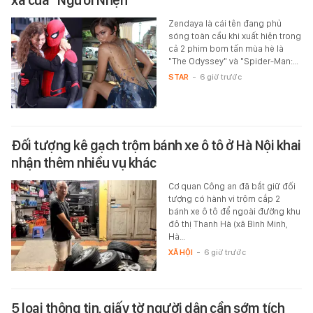
Zendaya là cái tên đang phủ
sóng toàn cầu khi xuất hiện trong
cả 2 phim bom tấn mùa hè là
"The Odyssey" và "Spider-Man:…
STAR
-
6 giờ trước
Đối tượng kê gạch trộm bánh xe ô tô ở Hà Nội khai
nhận thêm nhiều vụ khác
Cơ quan Công an đã bắt giữ đối
tượng có hành vi trộm cắp 2
bánh xe ô tô để ngoài đường khu
đô thị Thanh Hà (xã Bình Minh,
Hà…
XÃ HỘI
-
6 giờ trước
5 loại thông tin, giấy tờ người dân cần sớm tích