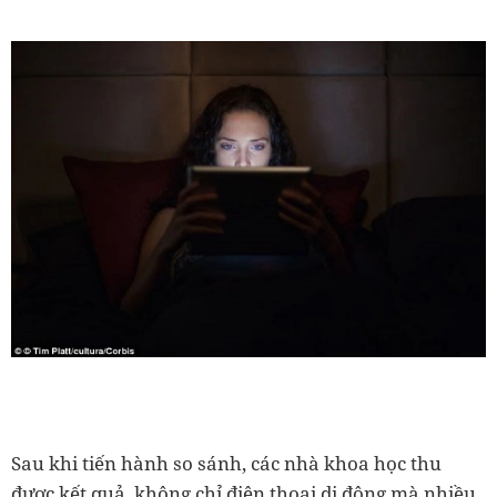
Sau khi tiến hành so sánh, các nhà khoa học thu
được kết quả, không chỉ điện thoại di động mà nhiều