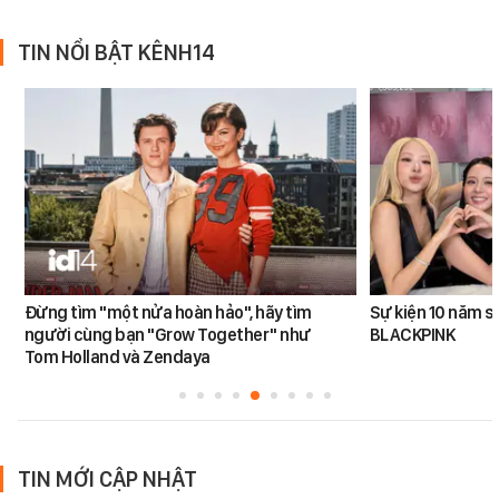
TIN NỔI BẬT KÊNH14
Đừng tìm "một nửa hoàn hảo", hãy tìm
Sự kiện 10 năm s
người cùng bạn "Grow Together" như
BLACKPINK
Tom Holland và Zendaya
TIN MỚI CẬP NHẬT