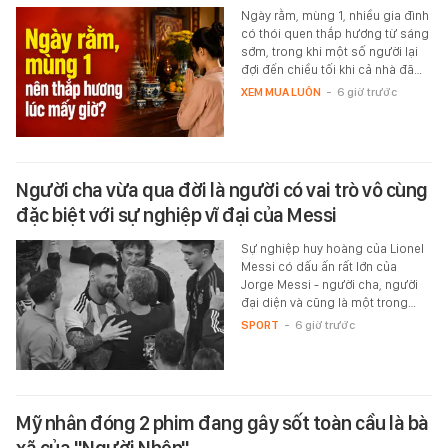
Ngày rằm, mùng 1, nhiều gia đình
có thói quen thắp hương từ sáng
sớm, trong khi một số người lại
đợi đến chiều tối khi cả nhà đã…
XEM MUA LUÔN
-
6 giờ trước
Người cha vừa qua đời là người có vai trò vô cùng
đặc biệt với sự nghiệp vĩ đại của Messi
Sự nghiệp huy hoàng của Lionel
Messi có dấu ấn rất lớn của
Jorge Messi - người cha, người
đại diện và cũng là một trong…
SPORT
-
6 giờ trước
Mỹ nhân đóng 2 phim đang gây sốt toàn cầu là bà
xã của "Người Nhện"