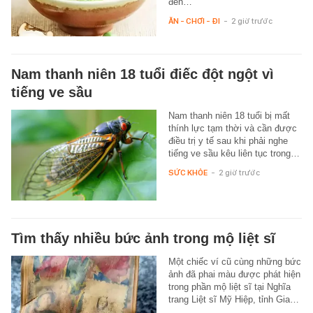
đến…
ĂN - CHƠI - ĐI
-
2 giờ trước
Nam thanh niên 18 tuổi điếc đột ngột vì
tiếng ve sầu
Nam thanh niên 18 tuổi bị mất
thính lực tạm thời và cần được
điều trị y tế sau khi phải nghe
tiếng ve sầu kêu liên tục trong…
SỨC KHỎE
-
2 giờ trước
Tìm thấy nhiều bức ảnh trong mộ liệt sĩ
Một chiếc ví cũ cùng những bức
ảnh đã phai màu được phát hiện
trong phần mộ liệt sĩ tại Nghĩa
trang Liệt sĩ Mỹ Hiệp, tỉnh Gia…