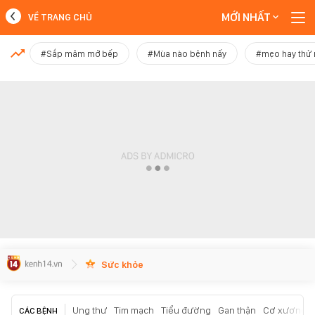
MỚI NHẤT
VỀ TRANG CHỦ
MỚI NHẤT
#Sắp mâm mở bếp
#Mùa nào bệnh nấy
#mẹo hay thử
Xem thêm
Sức khỏe
Ung thư
Tim mạch
Tiểu đường
Gan thận
Cơ xương k
CÁC BỆNH