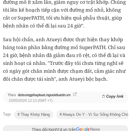
đường mổ ít xâm lấn, giảm nguy cơ trật khớp. Chúng
tôi lên kế hoạch tiếp cận với đường mổ nhỏ, không
cắt cơ SuperPATH, tối ưu hiệu quả phẫu thuật, giúp
bệnh nhân có thể đi lại sau 24 giờ".
Sau hội chẩn, anh Atueyi được thực hiện thay khớp
háng toàn phần bằng đường mổ SuperPATH. Chỉ sau
24 giờ, bệnh nhân đã giảm đau rõ rệt, có thể đi lại và
sinh hoạt cá nhân. "Trước đây tôi chưa từng nghĩ sẽ
có ngày gót chân mình được chạm đất, cảm giác như
đôi chân được tái sinh", anh Atueyi bộc bạch.
Theo
doisongphapluat.nguoiduatin.vn
Copy link
15/05/2026 12:13 (GMT +7)
Tags
Thay Khớp Háng
Always On Y - Vì Sự Sống Không Chờ 
Theo dõi Kenh14.vn trên