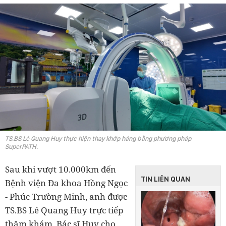
TS.BS Lê Quang Huy thực hiện thay khớp háng bằng phương pháp
SuperPATH.
Sau khi vượt 10.000km đến
TIN LIÊN QUAN
Bệnh viện Đa khoa Hồng Ngọc
- Phúc Trường Minh, anh được
TS.BS Lê Quang Huy trực tiếp
thăm khám. Bác sĩ Huy cho