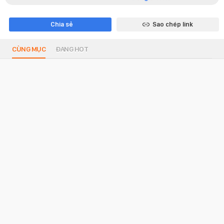
Chia sẻ
Sao chép link
CÙNG MỤC
ĐANG HOT