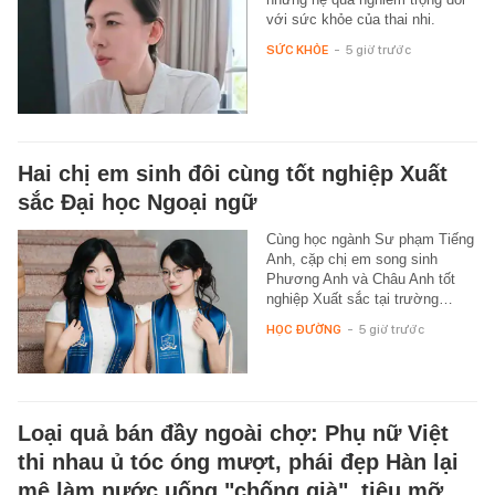
với sức khỏe của thai nhi.
SỨC KHỎE
-
5 giờ trước
Hai chị em sinh đôi cùng tốt nghiệp Xuất
sắc Đại học Ngoại ngữ
Cùng học ngành Sư phạm Tiếng
Anh, cặp chị em song sinh
Phương Anh và Châu Anh tốt
nghiệp Xuất sắc tại trường…
HỌC ĐƯỜNG
-
5 giờ trước
Loại quả bán đầy ngoài chợ: Phụ nữ Việt
thi nhau ủ tóc óng mượt, phái đẹp Hàn lại
mê làm nước uống "chống già", tiêu mỡ