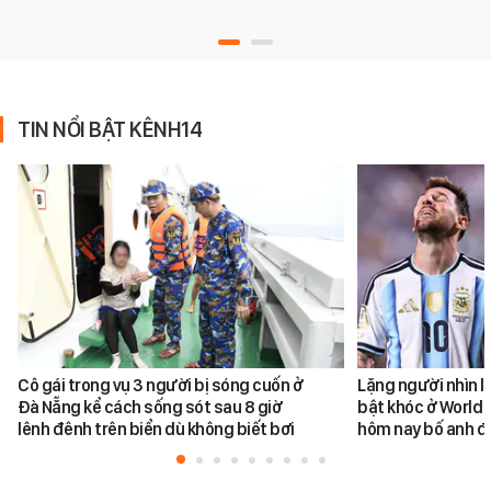
TIN NỔI BẬT KÊNH14
Cô gái trong vụ 3 người bị sóng cuốn ở
Lặng người nhìn l
Đà Nẵng kể cách sống sót sau 8 giờ
bật khóc ở World 
lênh đênh trên biển dù không biết bơi
hôm nay bố anh đ