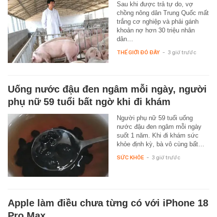
Sau khi được trả tự do, vợ
chồng nông dân Trung Quốc mất
trắng cơ nghiệp và phải gánh
khoản nợ hơn 30 triệu nhân
dân…
THẾ GIỚI ĐÓ ĐÂY
-
3 giờ trước
Uống nước đậu đen ngâm mỗi ngày, người
phụ nữ 59 tuổi bất ngờ khi đi khám
Người phụ nữ 59 tuổi uống
nước đậu đen ngâm mỗi ngày
suốt 1 năm. Khi đi khám sức
khỏe định kỳ, bà vô cùng bất…
SỨC KHỎE
-
3 giờ trước
Apple làm điều chưa từng có với iPhone 18
Pro Max