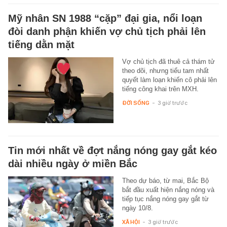
Mỹ nhân SN 1988 “cặp” đại gia, nổi loạn
đòi danh phận khiến vợ chủ tịch phải lên
tiếng dằn mặt
Vợ chủ tịch đã thuê cả thám tử
theo dõi, nhưng tiểu tam nhất
quyết làm loạn khiến cô phải lên
tiếng công khai trên MXH.
ĐỜI SỐNG
-
3 giờ trước
Tin mới nhất về đợt nắng nóng gay gắt kéo
dài nhiều ngày ở miền Bắc
Theo dự báo, từ mai, Bắc Bộ
bắt đầu xuất hiện nắng nóng và
tiếp tục nắng nóng gay gắt từ
ngày 10/8.
XÃ HỘI
-
3 giờ trước