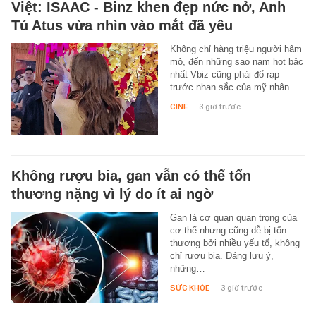
Việt: ISAAC - Binz khen đẹp nức nở, Anh
Tú Atus vừa nhìn vào mắt đã yêu
Không chỉ hàng triệu người hâm
mộ, đến những sao nam hot bậc
nhất Vbiz cũng phải đổ rạp
trước nhan sắc của mỹ nhân…
CINE
-
3 giờ trước
Không rượu bia, gan vẫn có thể tổn
thương nặng vì lý do ít ai ngờ
Gan là cơ quan quan trọng của
cơ thể nhưng cũng dễ bị tổn
thương bởi nhiều yếu tố, không
chỉ rượu bia. Đáng lưu ý,
những…
SỨC KHỎE
-
3 giờ trước