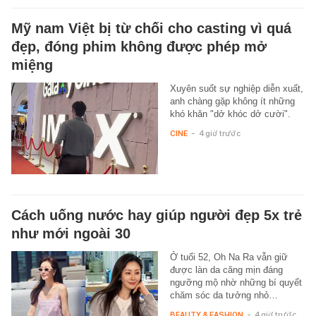
Mỹ nam Việt bị từ chối cho casting vì quá
đẹp, đóng phim không được phép mở
miệng
Xuyên suốt sự nghiệp diễn xuất,
anh chàng gặp không ít những
khó khăn "dở khóc dở cười".
CINE
-
4 giờ trước
Cách uống nước hay giúp người đẹp 5x trẻ
như mới ngoài 30
Ở tuổi 52, Oh Na Ra vẫn giữ
được làn da căng mịn đáng
ngưỡng mộ nhờ những bí quyết
chăm sóc da tưởng nhỏ…
BEAUTY & FASHION
-
4 giờ trước