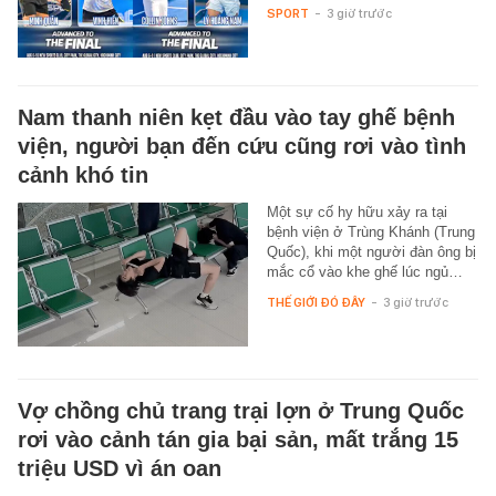
SPORT
-
3 giờ trước
Nam thanh niên kẹt đầu vào tay ghế bệnh
viện, người bạn đến cứu cũng rơi vào tình
cảnh khó tin
Một sự cố hy hữu xảy ra tại
bệnh viện ở Trùng Khánh (Trung
Quốc), khi một người đàn ông bị
mắc cổ vào khe ghế lúc ngủ…
THẾ GIỚI ĐÓ ĐÂY
-
3 giờ trước
Vợ chồng chủ trang trại lợn ở Trung Quốc
rơi vào cảnh tán gia bại sản, mất trắng 15
triệu USD vì án oan