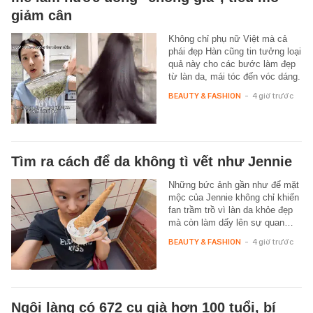
giảm cân
Không chỉ phụ nữ Việt mà cả
phái đẹp Hàn cũng tin tưởng loại
quả này cho các bước làm đẹp
từ làn da, mái tóc đến vóc dáng.
BEAUTY & FASHION
-
4 giờ trước
Tìm ra cách để da không tì vết như Jennie
Những bức ảnh gần như để mặt
mộc của Jennie không chỉ khiến
fan trầm trồ vì làn da khỏe đẹp
mà còn làm dấy lên sự quan…
BEAUTY & FASHION
-
4 giờ trước
Ngôi làng có 672 cụ già hơn 100 tuổi, bí