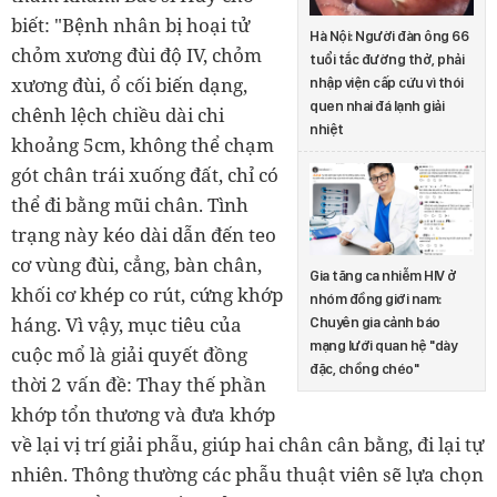
biết: "Bệnh nhân bị hoại tử
Hà Nội: Người đàn ông 66
chỏm xương đùi độ IV, chỏm
tuổi tắc đường thở, phải
xương đùi, ổ cối biến dạng,
nhập viện cấp cứu vì thói
quen nhai đá lạnh giải
chênh lệch chiều dài chi
nhiệt
khoảng 5cm, không thể chạm
gót chân trái xuống đất, chỉ có
thể đi bằng mũi chân. Tình
trạng này kéo dài dẫn đến teo
cơ vùng đùi, cẳng, bàn chân,
Gia tăng ca nhiễm HIV ở
khối cơ khép co rút, cứng khớp
nhóm đồng giới nam:
háng. Vì vậy, mục tiêu của
Chuyên gia cảnh báo
mạng lưới quan hệ "dày
cuộc mổ là giải quyết đồng
đặc, chồng chéo"
thời 2 vấn đề: Thay thế phần
khớp tổn thương và đưa khớp
về lại vị trí giải phẫu, giúp hai chân cân bằng, đi lại tự
nhiên. Thông thường các phẫu thuật viên sẽ lựa chọn