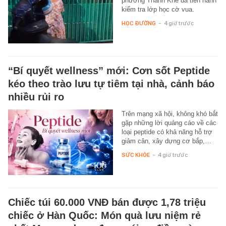
phường Thanh Khê đã tiến hành
kiểm tra lớp học cờ vua.
HỌC ĐƯỜNG
-
4 giờ trước
“Bí quyết wellness” mới: Cơn sốt Peptide
kéo theo trào lưu tự tiêm tại nhà, cảnh báo
nhiều rủi ro
Trên mạng xã hội, không khó bắt
gặp những lời quảng cáo về các
loại peptide có khả năng hỗ trợ
giảm cân, xây dựng cơ bắp,…
SỨC KHỎE
-
4 giờ trước
Chiếc túi 60.000 VNĐ bán được 1,78 triệu
chiếc ở Hàn Quốc: Món quà lưu niệm rẻ