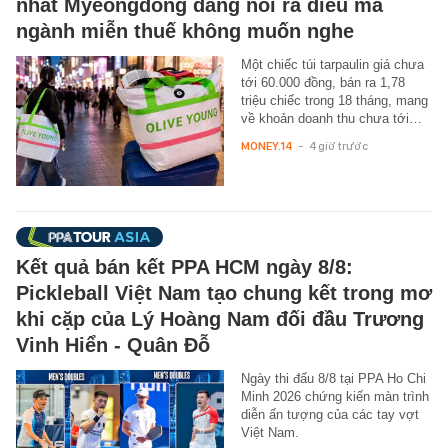
nhất Myeongdong đang nói ra điều mà
ngành miễn thuế không muốn nghe
Một chiếc túi tarpaulin giá chưa
tới 60.000 đồng, bán ra 1,78
triệu chiếc trong 18 tháng, mang
về khoản doanh thu chưa tới…
MONEY.14
-
4 giờ trước
Kết quả bán kết PPA HCM ngày 8/8:
Pickleball Việt Nam tạo chung kết trong mơ
khi cặp của Lý Hoàng Nam đối đầu Trương
Vinh Hiển - Quân Đỗ
Ngày thi đấu 8/8 tại PPA Ho Chi
Minh 2026 chứng kiến màn trình
diễn ấn tượng của các tay vợt
Việt Nam.