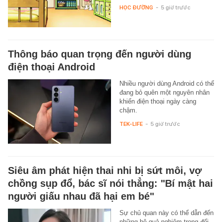
HỌC ĐƯỜNG
-
5 giờ trước
Thông báo quan trọng đến người dùng
điện thoại Android
Nhiều người dùng Android có thể
đang bỏ quên một nguyên nhân
khiến điện thoại ngày càng
chậm.
TEK-LIFE
-
5 giờ trước
Siêu âm phát hiện thai nhi bị sứt môi, vợ
chồng sụp đổ, bác sĩ nói thẳng: "Bí mật hai
người giấu nhau đã hại em bé"
Sự chủ quan này có thể dẫn đến
những hệ quả nghiêm trọng đối