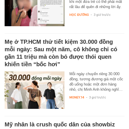
khi một đứa trẻ có thể phải mất
rất lâu để quên đi những lời ấy.
HỌC ĐƯỜNG
-
3 giờ trước
Mẹ ở TP.HCM thử tiết kiệm 30.000 đồng
mỗi ngày: Sau một năm, cô không chỉ có
gần 11 triệu mà còn bỏ được thói quen
khiến tiền “bốc hơi”
Mỗi ngày chuyển riêng 30.000
đồng, tương đương giá một cốc
đồ uống hoặc một đơn hàng
nhỏ, chị Minh Anh không nghĩ…
MONEY.14
-
3 giờ trước
Mỹ nhân là crush quốc dân của showbiz