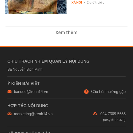
XÃ HỘI
-
2 giờ trước
Xem thêm
CHỊU TRÁCH NHIỆM QUẢN LÝ NỘI DUNG
Bà Nguyễn Bích Minh
Ý KIẾN BÀI VIẾT
bandoc@kenh14.vn
Câu hỏi thường gặp
HỢP TÁC NỘI DUNG
marketing@kenh14.vn
024 7309 5555