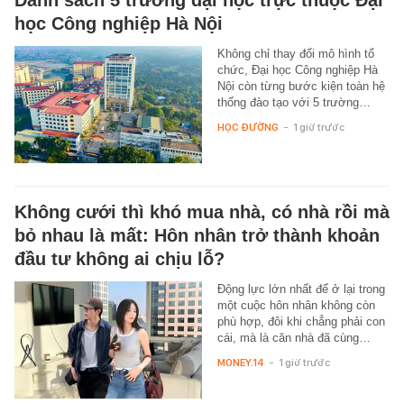
học Công nghiệp Hà Nội
Không chỉ thay đổi mô hình tổ
chức, Đại học Công nghiệp Hà
Nội còn từng bước kiện toàn hệ
thống đào tạo với 5 trường…
HỌC ĐƯỜNG
-
1 giờ trước
Không cưới thì khó mua nhà, có nhà rồi mà
bỏ nhau là mất: Hôn nhân trở thành khoản
đầu tư không ai chịu lỗ?
Động lực lớn nhất để ở lại trong
một cuộc hôn nhân không còn
phù hợp, đôi khi chẳng phải con
cái, mà là căn nhà đã cùng…
MONEY.14
-
1 giờ trước