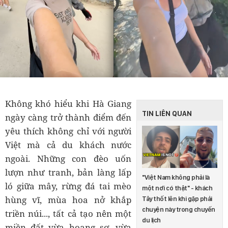
Không khó hiểu khi Hà Giang
TIN LIÊN QUAN
ngày càng trở thành điểm đến
yêu thích không chỉ với người
Việt mà cả du khách nước
ngoài. Những con đèo uốn
lượn như tranh, bản làng lấp
"Việt Nam không phải là
ló giữa mây, rừng đá tai mèo
một nơi có thật" - khách
hùng vĩ, mùa hoa nở khắp
Tây thốt lên khi gặp phải
chuyện này trong chuyến
triền núi..., tất cả tạo nên một
du lịch
miền đất vừa hoang sơ, vừa