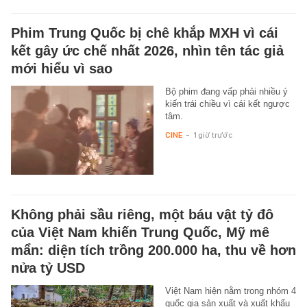
Phim Trung Quốc bị chê khắp MXH vì cái
kết gây ức chế nhất 2026, nhìn tên tác giả
mới hiểu vì sao
Bộ phim đang vấp phải nhiều ý
kiến trái chiều vì cái kết ngược
tâm.
CINE
-
1 giờ trước
Không phải sầu riêng, một báu vật tỷ đô
của Việt Nam khiến Trung Quốc, Mỹ mê
mẩn: diện tích trồng 200.000 ha, thu về hơn
nửa tỷ USD
Việt Nam hiện nằm trong nhóm 4
quốc gia sản xuất và xuất khẩu