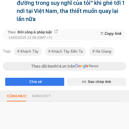
đường trong suy nghĩ của tôi" khi ghé tới 1
nơi tại Việt Nam, tha thiết muốn quay lại
lần nữa
Theo
Đời sống & pháp luật
Copy link
14/05/2025 22:08 (GMT +7)
Tags
Khách Tây
Khách Tây Đến Ta
Hà Giang
Theo dõi Kenh14.vn trên
Chia sẻ
Sao chép link
CÙNG MỤC
ĐANG HOT