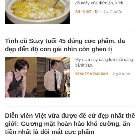
độ ngấy của thức ăn, kích…
ĂN - CHƠI - ĐI
-
2 giờ trước
Tình cũ Suzy tuổi 45 đúng cực phẩm, da
đẹp đến độ con gái nhìn còn ghen tị
Mỹ nam này càng lớn tuổi càng
bảnh bao.
BEAUTY & FASHION
-
2 giờ trước
Diễn viên Việt vừa được đề cử đẹp nhất thế
giới: Gương mặt hoàn hảo khó cưỡng, ăn
tiền nhất là đôi mắt cực phẩm