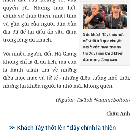
quyến rũ. Nhưng hơn hết,
chính sự thân thiện, nhiệt tình
và gần gũi của người dân bản
địa đã để lại dấu ấn sâu đậm
3 du khách Tây khóc nức
trong lòng du khách.
nở vì đã trải qua chuyện
này ở Việt Nam, thái độ
Với nhiều người, đến Hà Giang
trước và sau khi đi khiến
dân mạng đồng cảm
không chỉ là đi du lịch, mà còn
là hành trình tìm về những
điều mộc mạc và tử tế - những điều tưởng nhỏ thôi,
nhưng lại khiến người ta nhớ mãi không quên.
(Nguồn: TikTok @aamiebolton)
Châu Anh
Khách Tây thốt lên "đây chính là thiên