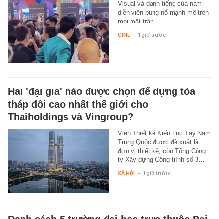
Visual và danh tiếng của nam
diễn viên bùng nổ mạnh mẽ trên
mọi mặt trận.
CINE
-
1 giờ trước
Hai 'đại gia' nào được chọn để dựng tòa
tháp đôi cao nhất thế giới cho
Thaiholdings và Vingroup?
Viện Thiết kế Kiến trúc Tây Nam
Trung Quốc được đề xuất là
đơn vị thiết kế, còn Tổng Công
ty Xây dựng Công trình số 3…
XÃ HỘI
-
1 giờ trước
Danh sách 5 trường đại học trực thuộc Đại