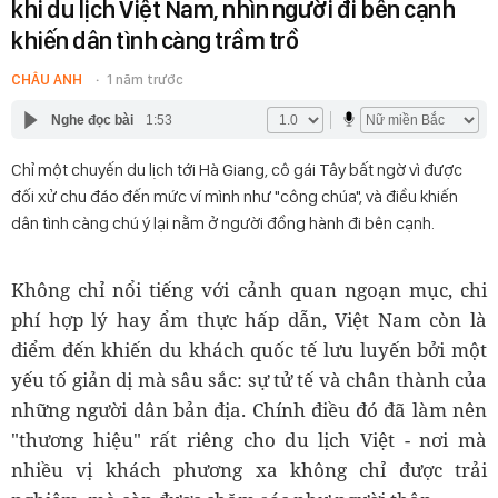
khi du lịch Việt Nam, nhìn người đi bên cạnh
khiến dân tình càng trầm trồ
CHÂU ANH
1 năm trước
Nghe đọc bài
1:53
Chỉ một chuyến du lịch tới Hà Giang, cô gái Tây bất ngờ vì được
đối xử chu đáo đến mức ví mình như "công chúa", và điều khiến
dân tình càng chú ý lại nằm ở người đồng hành đi bên cạnh.
Không chỉ nổi tiếng với cảnh quan ngoạn mục, chi
phí hợp lý hay ẩm thực hấp dẫn, Việt Nam còn là
điểm đến khiến du khách quốc tế lưu luyến bởi một
yếu tố giản dị mà sâu sắc: sự tử tế và chân thành của
những người dân bản địa. Chính điều đó đã làm nên
"thương hiệu" rất riêng cho du lịch Việt - nơi mà
nhiều vị khách phương xa không chỉ được trải