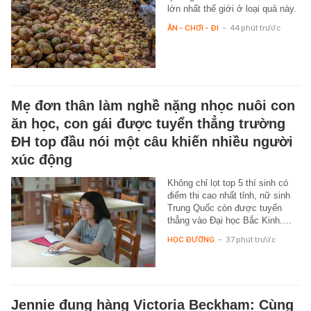
lớn nhất thế giới ở loại quả này.
ĂN - CHƠI - ĐI
-
44 phút trước
Mẹ đơn thân làm nghề nặng nhọc nuôi con
ăn học, con gái được tuyển thẳng trường
ĐH top đầu nói một câu khiến nhiều người
xúc động
Không chỉ lọt top 5 thí sinh có
điểm thi cao nhất tỉnh, nữ sinh
Trung Quốc còn được tuyển
thẳng vào Đại học Bắc Kinh.…
HỌC ĐƯỜNG
-
37 phút trước
Jennie đụng hàng Victoria Beckham: Cùng