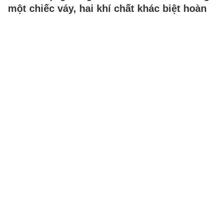
một chiếc váy, hai khí chất khác biệt hoàn
toàn
Cùng một mẫu váy nhưng hai
mỹ nhân lại mang đến hai tinh
thần hoàn toàn khác nhau, khiến
màn "đụng hàng" này nhanh…
BEAUTY & FASHION
-
34 phút trước
Rắn bò vào trường mầm non ở TP.HCM
đúng giờ học, cảnh sát lập tức điều xe đến
khống chế thành công
Nhận tin báo có rắn xuất hiện
trong trường mầm non tại
phường Thới Hòa, Cảnh sát
PCCC-CNCH Công an
TP.HCM…
XÃ HỘI
-
34 phút trước