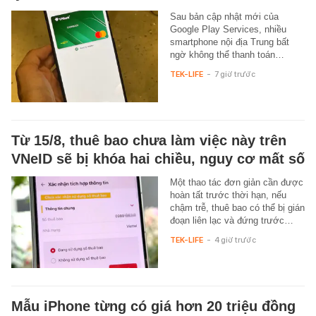
Sau bản cập nhật mới của
Google Play Services, nhiều
smartphone nội địa Trung bất
ngờ không thể thanh toán…
TEK-LIFE
-
7 giờ trước
Từ 15/8, thuê bao chưa làm việc này trên
VNeID sẽ bị khóa hai chiều, nguy cơ mất số
Một thao tác đơn giản cần được
hoàn tất trước thời hạn, nếu
chậm trễ, thuê bao có thể bị gián
đoạn liên lạc và đứng trước…
TEK-LIFE
-
4 giờ trước
Mẫu iPhone từng có giá hơn 20 triệu đồng