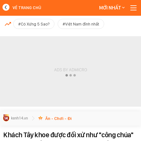
MỚI NHẤT
VỀ TRANG CHỦ
MỚI NHẤT
#Có Xứng 5 Sao?
#Việt Nam đỉnh nhất
Xem thêm
Ăn - Chơi - Đi
Khách Tây khoe được đối xử như "công chúa"